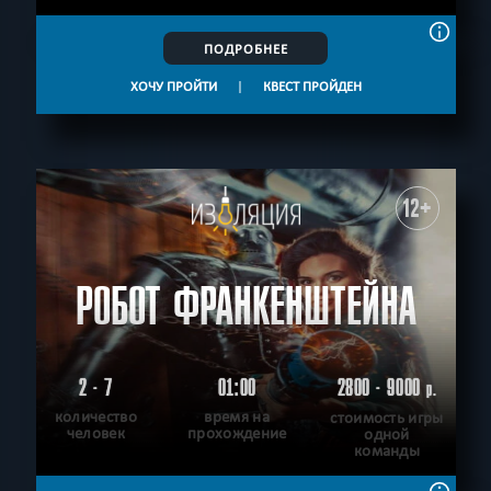
ПОДРОБНЕЕ
ХОЧУ ПРОЙТИ
|
КВЕСТ ПРОЙДЕН
12+
РОБОТ ФРАНКЕНШТЕЙНА
2 - 7
01:00
2800 - 9000
р.
количество
время на
стоимость игры
человек
прохождение
одной
команды