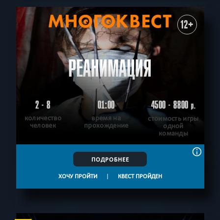
12+
РЕАНИМАЦИЯ
2 - 8
01:00
4500 - 8800
р.
количество
время на
стоимость игры
человек
прохождение
одной
команды
ПОДРОБНЕЕ
ХОЧУ ПРОЙТИ
|
КВЕСТ ПРОЙДЕН