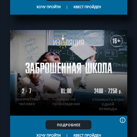
ХОЧУ ПРОЙТИ
|
КВЕСТ ПРОЙДЕН
16+
ЗАБРОШЕННАЯ ШКОЛА
2 - 7
01:00
2400 - 7250
р.
количество
время на
стоимость игры
человек
прохождение
одной
команды
ПОДРОБНЕЕ
ХОЧУ ПРОЙТИ
|
КВЕСТ ПРОЙДЕН