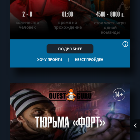
2 - 8
01:00
4500 - 8800
р.
количество
время на
стоимость игры
человек
прохождение
одной
команды
ПОДРОБНЕЕ
ХОЧУ ПРОЙТИ
|
КВЕСТ ПРОЙДЕН
14+
ТЮРЬМА «ФОРТ»