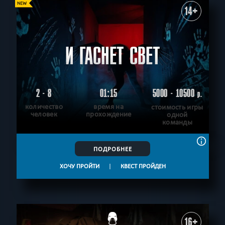
14+
И ГАСНЕТ СВЕТ
2 - 8
01:15
5000 - 10500
р.
количество
время на
стоимость игры
человек
прохождение
одной
команды
ПОДРОБНЕЕ
ХОЧУ ПРОЙТИ
|
КВЕСТ ПРОЙДЕН
16+