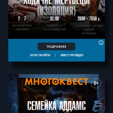
ХОДЯЧИЕ МЕРТВЕЦЫ
(ИЗОЛЯЦИЯ)
2 - 7
01:00
2800 - 7950
р.
количество
время на
стоимость игры
человек
прохождение
одной
команды
ПОДРОБНЕЕ
ХОЧУ ПРОЙТИ
|
КВЕСТ ПРОЙДЕН
9+
СЕМЕЙКА АДДАМС