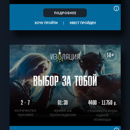
ПОДРОБНЕЕ
ХОЧУ ПРОЙТИ
|
КВЕСТ ПРОЙДЕН
14+
ВЫБОР ЗА ТОБОЙ
2 - 7
01:30
4400 - 11750
р.
количество
время на
стоимость игры
человек
прохождение
одной
команды