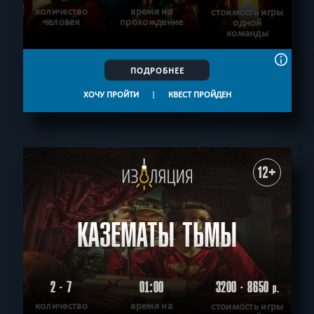
количество
время на
стоимость игры
человек
прохождение
одной
команды
ПОДРОБНЕЕ
ХОЧУ ПРОЙТИ
|
КВЕСТ ПРОЙДЕН
12+
КАЗЕМАТЫ ТЬМЫ
2 - 7
01:00
3200 - 8650
р.
количество
время на
стоимость игры