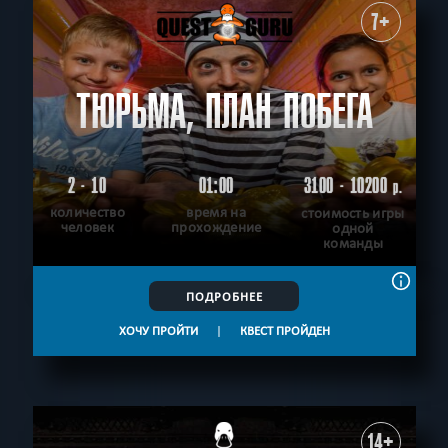
7+
ТЮРЬМА, ПЛАН ПОБЕГА
2 - 10
01:00
3100 - 10200
р.
количество
время на
стоимость игры
человек
прохождение
одной
команды
ПОДРОБНЕЕ
ХОЧУ ПРОЙТИ
|
КВЕСТ ПРОЙДЕН
14+