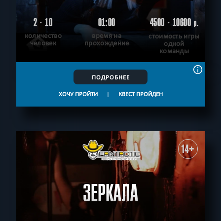
2 - 10
01:00
4500 - 10600
р.
количество
время на
стоимость игры
человек
прохождение
одной
команды
ПОДРОБНЕЕ
ХОЧУ ПРОЙТИ
|
КВЕСТ ПРОЙДЕН
14+
ЗЕРКАЛА