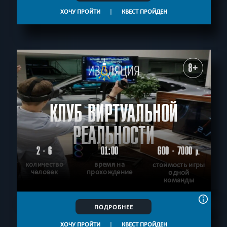
ХОЧУ ПРОЙТИ
|
КВЕСТ ПРОЙДЕН
8+
КЛУБ ВИРТУАЛЬНОЙ
РЕАЛЬНОСТИ
2 - 6
01:00
600 - 7000
р.
количество
время на
стоимость игры
человек
прохождение
одной
команды
ПОДРОБНЕЕ
ХОЧУ ПРОЙТИ
|
КВЕСТ ПРОЙДЕН