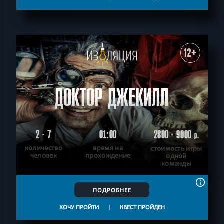
12+
ДОКТОР ДЖЕКИЛЛ
2 - 7
01:00
2800 - 9000
р.
количество
время на
стоимость игры
человек
прохождение
одной
команды
ПОДРОБНЕЕ
ХОЧУ ПРОЙТИ
|
КВЕСТ ПРОЙДЕН