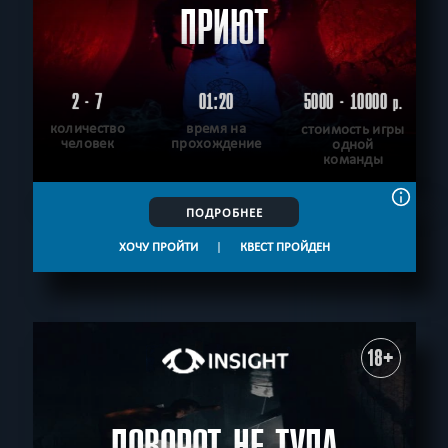
ПРИЮТ
2 - 7
01:20
5000 - 10000
р.
количество
время на
стоимость игры
человек
прохождение
одной
команды
ПОДРОБНЕЕ
ХОЧУ ПРОЙТИ
|
КВЕСТ ПРОЙДЕН
18+