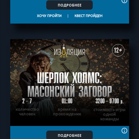
ПОДРОБНЕЕ
ХОЧУ ПРОЙТИ
|
КВЕСТ ПРОЙДЕН
12+
ШЕРЛОК ХОЛМС:
МАСОНСКИЙ ЗАГОВОР
2 - 7
01:00
3200 - 9700
р.
количество
время на
стоимость игры
человек
прохождение
одной
команды
ПОДРОБНЕЕ