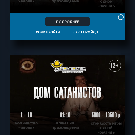
человек
прохождение
одной
команды
ПОДРОБНЕЕ
ХОЧУ ПРОЙТИ
|
КВЕСТ ПРОЙДЕН
12+
ДОМ САТАНИСТОВ
1 - 10
01:10
5000 - 13500
р.
количество
время на
стоимость игры
человек
прохождение
одной
команды