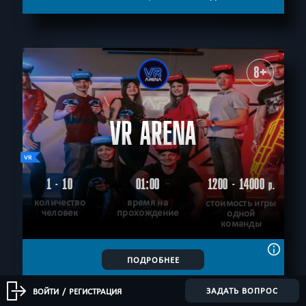
8+
VR ARENA
1 - 10
01:00
1200 - 14000
р.
количество
время на
стоимость игры
человек
прохождение
одной
команды
ПОДРОБНЕЕ
ХОЧУ ПРОЙТИ
|
КВЕСТ ПРОЙДЕН
ЗАДАТЬ ВОПРОС
ВОЙТИ
/
РЕГИСТРАЦИЯ