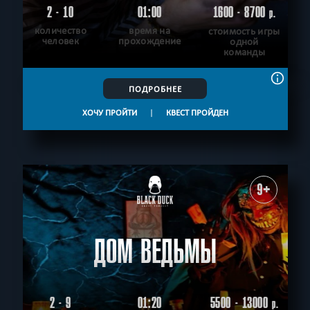
2 - 10
01:00
1600 - 8700
р.
количество
время на
стоимость игры
человек
прохождение
одной
команды
ПОДРОБНЕЕ
ХОЧУ ПРОЙТИ
|
КВЕСТ ПРОЙДЕН
9+
ДОМ ВЕДЬМЫ
2 - 9
01:20
5500 - 13000
р.