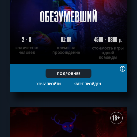
ОБЕЗУМЕВШИЙ
2 - 8
01:00
4500 - 8800
р.
количество
время на
стоимость игры
человек
прохождение
одной
команды
ПОДРОБНЕЕ
ХОЧУ ПРОЙТИ
|
КВЕСТ ПРОЙДЕН
18+