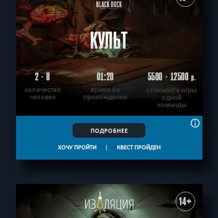
КУЛЬТ
2 - 8
01:20
5500 - 12500
р.
количество
время на
стоимость игры
человек
прохождение
одной
команды
ПОДРОБНЕЕ
ХОЧУ ПРОЙТИ
|
КВЕСТ ПРОЙДЕН
14+