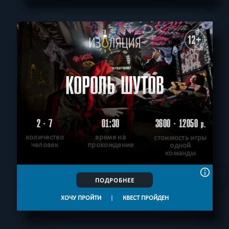
12+
КОРОЛЬ ШУТОВ
2 - 7
01:30
3600 - 12050
р.
количество
время на
стоимость игры
человек
прохождение
одной
команды
ПОДРОБНЕЕ
ХОЧУ ПРОЙТИ
|
КВЕСТ ПРОЙДЕН