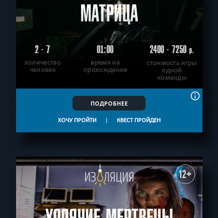
МАТРИЦА
2 - 7
01:00
2400 - 7250
р.
количество
время на
стоимость игры
человек
прохождение
одной
команды
ПОДРОБНЕЕ
ХОЧУ ПРОЙТИ
|
КВЕСТ ПРОЙДЕН
12+