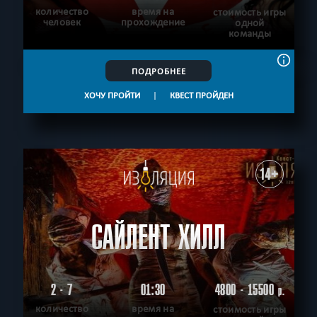
количество
время на
стоимость игры
человек
прохождение
одной
команды
ПОДРОБНЕЕ
ХОЧУ ПРОЙТИ
|
КВЕСТ ПРОЙДЕН
14+
САЙЛЕНТ ХИЛЛ
2 - 7
01:30
4800 - 15500
р.
количество
время на
стоимость игры