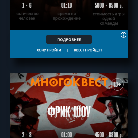
1 - 6
01:10
5000 - 9500
р.
количество
время на
стоимость игры
человек
прохождение
одной
команды
ПОДРОБНЕЕ
ХОЧУ ПРОЙТИ
|
КВЕСТ ПРОЙДЕН
10+
ФРИК ШОУ
2 - 8
01:00
4500 - 8800
р.