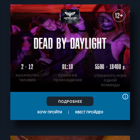
12+
DEAD BY DAYLIGHT
2 - 12
01:10
5500 - 18400
р.
количество
время на
стоимость игры
человек
прохождение
одной
команды
ПОДРОБНЕЕ
ХОЧУ ПРОЙТИ
|
КВЕСТ ПРОЙДЕН