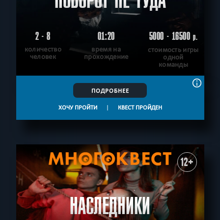
ПОВОРОТ НЕ ТУДА
2 - 8
01:20
5000 - 16500
р.
количество
время на
стоимость игры
человек
прохождение
одной
команды
ПОДРОБНЕЕ
ХОЧУ ПРОЙТИ
|
КВЕСТ ПРОЙДЕН
12+
НАСЛЕДНИКИ