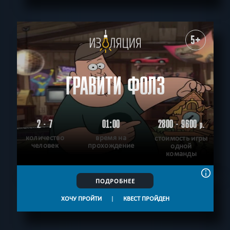
5+
ГРАВИТИ ФОЛЗ
2 - 7
01:00
2800 - 9600
р.
количество
время на
стоимость игры
человек
прохождение
одной
команды
ПОДРОБНЕЕ
ХОЧУ ПРОЙТИ
|
КВЕСТ ПРОЙДЕН