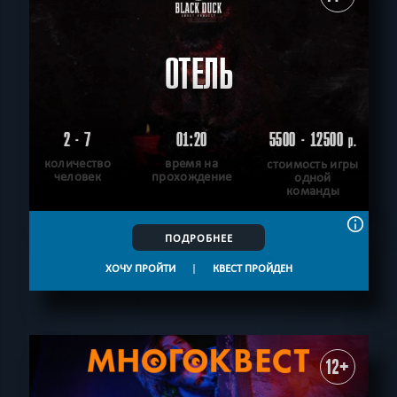
ОТЕЛЬ
2 - 7
01:20
5500 - 12500
р.
количество
время на
стоимость игры
человек
прохождение
одной
команды
ПОДРОБНЕЕ
ХОЧУ ПРОЙТИ
|
КВЕСТ ПРОЙДЕН
12+