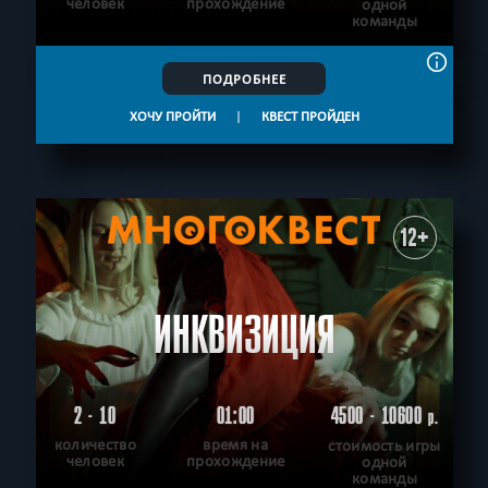
человек
прохождение
одной
команды
ПОДРОБНЕЕ
ХОЧУ ПРОЙТИ
|
КВЕСТ ПРОЙДЕН
12+
ИНКВИЗИЦИЯ
2 - 10
01:00
4500 - 10600
р.
количество
время на
стоимость игры
человек
прохождение
одной
команды