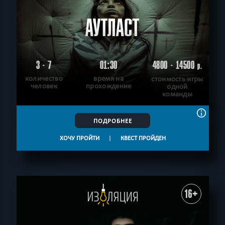
АУТЛАСТ
3 - 7
01:30
4800 - 14500
р.
количество
время на
стоимость игры
человек
прохождение
одной
команды
ПОДРОБНЕЕ
ХОЧУ ПРОЙТИ
|
КВЕСТ ПРОЙДЕН
16+