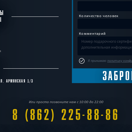
БЫ
Количество человек
Ы
Комментарий
и
Я принимаю
политику конф
С
УЛ. АРМЯНСКАЯ 1/3
Или просто позвоните нам с 10:00 до 22:00
8 (862) 225-88-86