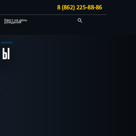
8 (862) 225-88-86
Квест на день
рождения
Детективные
Стимпанк
й школы
ЛЫ
Корпоративным
клиентам