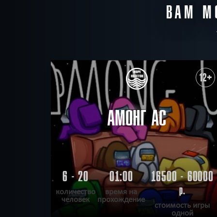
ВАМ М
12+
АМОНГ АС
6 - 20
01:00
16500 - 60000
р.
количество
время на
человек
прохождение
стоимость игры
одной