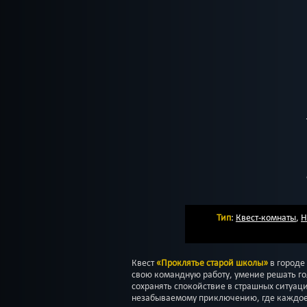
Тип
:
Квест-комнаты
,
H
Квест
«Проклятье старой школы»
в городе
свою командную работу, умение решать г
сохранять спокойствие в страшных ситуаци
незабываемому приключению, где каждое