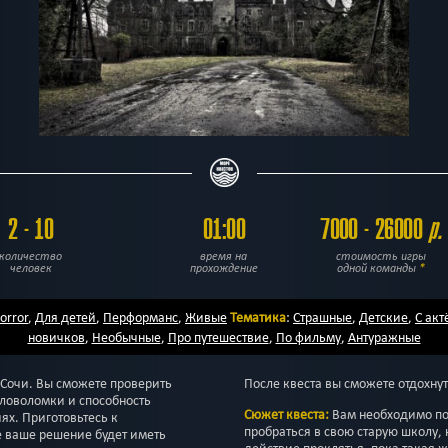
2 - 10
01:00
7000 - 26000
р.
количество
время на
стоимость игры
человек
прохождение
одной команды
*
orror
,
Для детей
,
Перформанс
,
Живые
Тематика
:
Страшные
,
Детские
,
С ак
новичков
,
Необычные
,
Про путешествие
,
По фильму
,
Антуражные
 Сочи. Вы сможете проверить
После квеста вы сможете отдохнут
оловоломки и способность
Сюжет квеста:
Вам необходимо по
ях. Приготовьтесь к
пробраться в свою старую школу, 
 ваше решение будет иметь