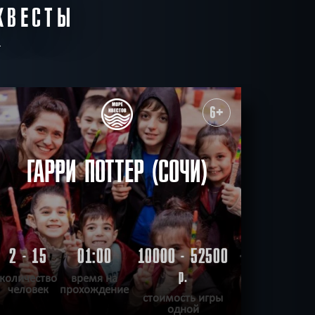
КВЕСТЫ
6+
ГАРРИ ПОТТЕР (СОЧИ)
2 - 15
01:00
10000 - 52500
р.
количество
время на
человек
прохождение
стоимость игры
одной