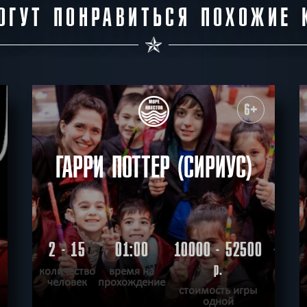
ОГУТ ПОНРАВИТЬСЯ ПОХОЖИЕ 
6+
ГАРРИ ПОТТЕР (СИРИУС)
2 - 15
01:00
10000 - 52500
р.
количество
время на
человек
прохождение
стоимость игры
одной