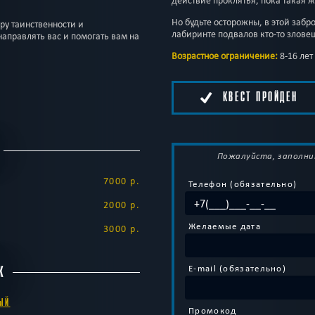
действие проклятья, пока такая ж
Но будьте осторожны, в этой забр
ру таинственности и
лабиринте подвалов кто-то злов
направлять вас и помогать вам на
Возрастное ограничение:
8-16 лет
КВЕСТ ПРОЙДЕН
Пожалуйста, заполни
7000 р.
Телефон (обязательно)
2000 р.
Желаемые дата
3000 р.
E-mail (обязательно)
К
ЫЙ
Промокод