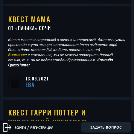
КВЕСТ МАМА
ОТ «
ПАНИКА
» СОЧИ
Квест меееега страшный и оочень интересный. Актеры пугали
просто до жути эмоции зашкаливают (если выбирете хард
боль ждите что вас будут бить оооочень сильно)
Внимание
: к сожалению, мы не можем проверить данный
отзыв, т.к. он не подтвержден бронированием.
Команда
QuestHunter
13.06.2021
ЕВА
КВЕСТ ГАРРИ ПОТТЕР И
ПОСЛЕДНИЙ КРЕСТРАЖ
ЗАДАТЬ ВОПРОС
ВОЙТИ
/
РЕГИСТРАЦИЯ
ОТ «
КВЕСТМАГИЯ
» СОЧИ