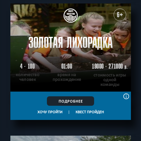
6+
ЗОЛОТАЯ ЛИХОРАДКА
4 - 100
01:00
19000 - 271000
р.
количество
время на
стоимость игры
человек
прохождение
одной
команды
ПОДРОБНЕЕ
ХОЧУ ПРОЙТИ
|
КВЕСТ ПРОЙДЕН