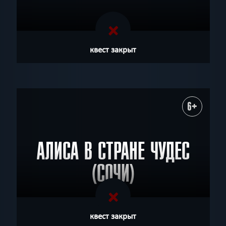
квест закрыт
6+
АЛИСА В СТРАНЕ ЧУДЕС
(СОЧИ)
квест закрыт