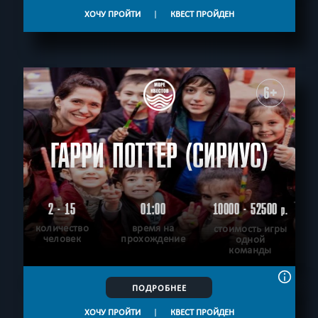
ХОЧУ ПРОЙТИ
|
КВЕСТ ПРОЙДЕН
6+
ГАРРИ ПОТТЕР (СИРИУС)
2 - 15
01:00
10000 - 52500
р.
количество
время на
стоимость игры
человек
прохождение
одной
команды
ПОДРОБНЕЕ
ХОЧУ ПРОЙТИ
|
КВЕСТ ПРОЙДЕН