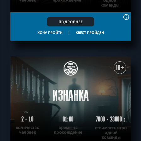
человек
прохождение
одной
команды
ПОДРОБНЕЕ
ХОЧУ ПРОЙТИ
|
КВЕСТ ПРОЙДЕН
18+
ИЗНАНКА
2 - 10
01:00
7000 - 23000
р.
количество
время на
стоимость игры
человек
прохождение
одной
команды