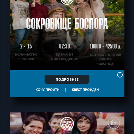
СОКРОВИЩЕ БОСПОРА
2 - 15
02:30
10000 - 42500
р.
количество
время на
стоимость игры
человек
прохождение
одной
команды
ПОДРОБНЕЕ
ХОЧУ ПРОЙТИ
|
КВЕСТ ПРОЙДЕН
6+