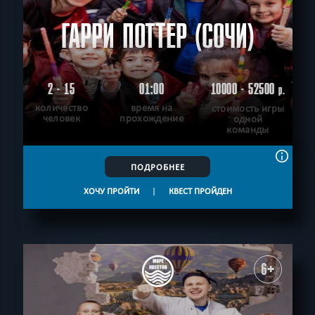
ГАРРИ ПОТТЕР (СОЧИ)
2 - 15
01:00
10000 - 52500
р.
количество
время на
стоимость игры
человек
прохождение
одной
команды
ПОДРОБНЕЕ
ХОЧУ ПРОЙТИ
|
КВЕСТ ПРОЙДЕН
6+