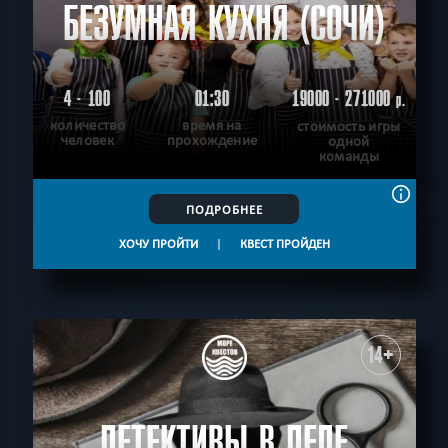
БЕЗУМНАЯ КУХНЯ (СОЧИ)
4 - 100
01:30
19000 - 271000
р.
количество
время на
стоимость игры
человек
прохождение
одной
команды
ПОДРОБНЕЕ
ХОЧУ ПРОЙТИ
|
КВЕСТ ПРОЙДЕН
14+
ДЕТЕКТИВЫ В ДЕЛЕ