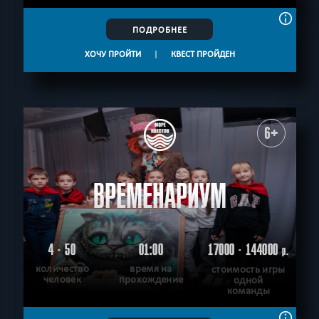
ПОДРОБНЕЕ
ХОЧУ ПРОЙТИ
|
КВЕСТ ПРОЙДЕН
6+
ВРЕМЕНАРИУМ
4 - 50
01:00
17000 - 144000
р.
количество
время на
стоимость игры
человек
прохождение
одной
команды