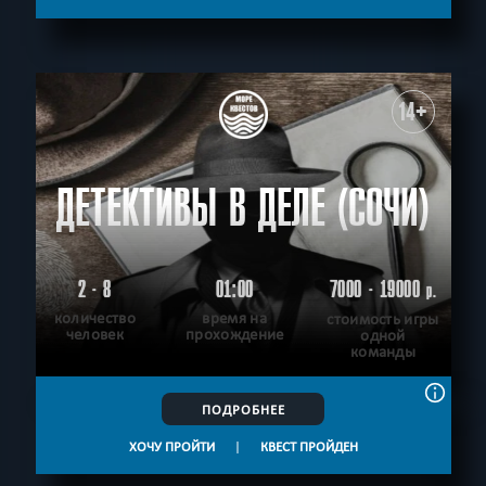
14+
ДЕТЕКТИВЫ В ДЕЛЕ (СОЧИ)
2 - 8
01:00
7000 - 19000
р.
количество
время на
стоимость игры
человек
прохождение
одной
команды
ПОДРОБНЕЕ
ХОЧУ ПРОЙТИ
|
КВЕСТ ПРОЙДЕН