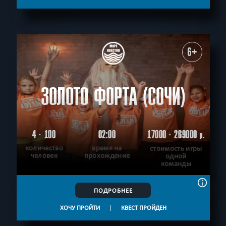
6+
ЗОЛОТО ФОРТА (СОЧИ)
4 - 100
02:00
17000 - 269000
р.
количество
время на
стоимость игры
человек
прохождение
одной
команды
ПОДРОБНЕЕ
ХОЧУ ПРОЙТИ
|
КВЕСТ ПРОЙДЕН