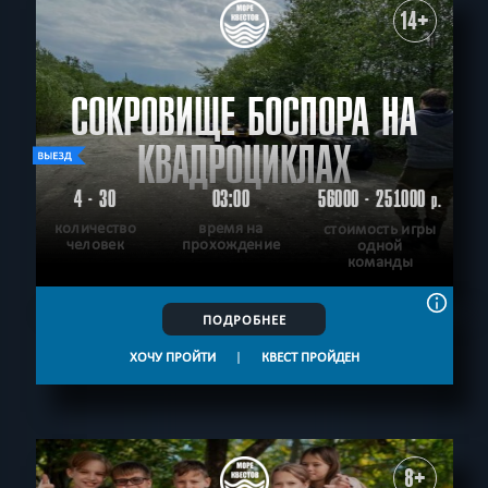
14+
СОКРОВИЩЕ БОСПОРА НА
КВАДРОЦИКЛАХ
4 - 30
03:00
56000 - 251000
р.
количество
время на
стоимость игры
человек
прохождение
одной
команды
ПОДРОБНЕЕ
ХОЧУ ПРОЙТИ
|
КВЕСТ ПРОЙДЕН
8+