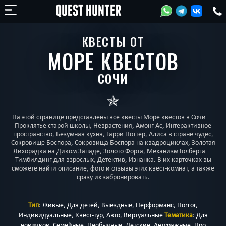
КВЕСТЫ ОТ
МОРЕ КВЕСТОВ
СОЧИ
На этой странице представлены все квесты Море квестов в Сочи —
Проклятье старой школы, Неврастения, Амонг Ас, Интерактивное
пространство, Безумная кухня, Гарри Поттер, Алиса в стране чудес,
Сокровище Боспора, Сокровища Боспора на квадроциклах, Золотая
Лихорадка на Диком Западе, Золото Форта, Механизм Голберга —
Тимбилдинг для взрослых, Детектив, Изнанка. В их карточках вы
сможете найти описание, фото и отзывы этих квест-комнат, а также
сразу их забронировать.
Тип
:
Живые
,
Для детей
,
Выездные
,
Перформанс
,
Horror
,
Индивидуальные
,
Квест-тур
,
Авто
,
Виртуальные
Тематика
:
Для
новичков
,
Семейные
,
Необычные
,
Детские
,
Антуражные
,
Про