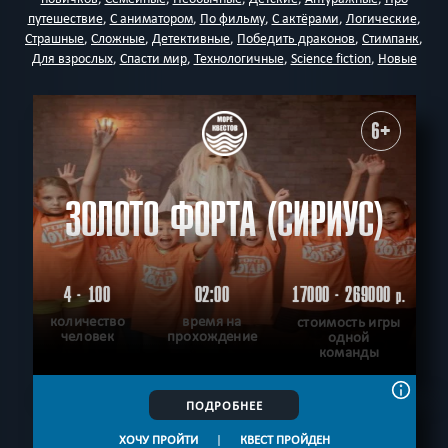
путешествие
,
С аниматором
,
По фильму
,
С актёрами
,
Логические
,
Страшные
,
Сложные
,
Детективные
,
Победить драконов
,
Стимпанк
,
Для взрослых
,
Спасти мир
,
Технологичные
,
Science fiction
,
Новые
6+
ЗОЛОТО ФОРТА (СИРИУС)
4 - 100
02:00
17000 - 269000
р.
количество
время на
стоимость игры
человек
прохождение
одной
команды
ПОДРОБНЕЕ
ХОЧУ ПРОЙТИ
|
КВЕСТ ПРОЙДЕН