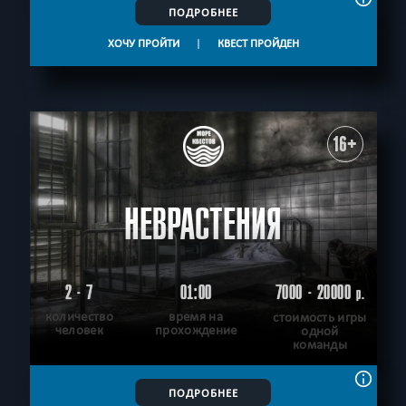
ПОДРОБНЕЕ
ХОЧУ ПРОЙТИ
|
КВЕСТ ПРОЙДЕН
16+
НЕВРАСТЕНИЯ
2 - 7
01:00
7000 - 20000
р.
количество
время на
стоимость игры
человек
прохождение
одной
команды
ПОДРОБНЕЕ