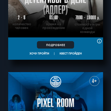
(АДЛЕР)
2 - 8
01:00
7000 - 19000
р.
количество
время на
стоимость игры
человек
прохождение
одной
команды
ПОДРОБНЕЕ
ХОЧУ ПРОЙТИ
|
КВЕСТ ПРОЙДЕН
4+
PIXEL ROOM