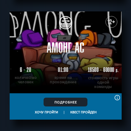
12+
АМОНГ АС
6 - 20
01:00
16500 - 60000
р.
количество
время на
стоимость игры
человек
прохождение
одной
команды
ПОДРОБНЕЕ
ХОЧУ ПРОЙТИ
|
КВЕСТ ПРОЙДЕН