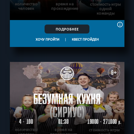
количество
время на
стоимость игры
человек
прохождение
одной
команды
ПОДРОБНЕЕ
ХОЧУ ПРОЙТИ
|
КВЕСТ ПРОЙДЕН
6+
БЕЗУМНАЯ КУХНЯ
(СИРИУС)
4 - 100
01:30
19000 - 271000
р.
количество
время на
стоимость игры