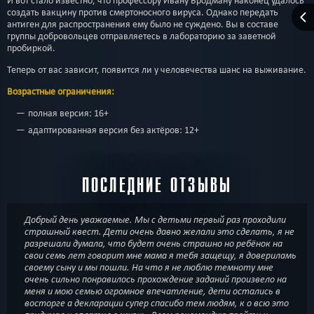
И вот стало известно, что профессору Ивану Бродману наконец удалось
создать вакцину против смертоносного вируса. Однако передать
антиген для распространения ему было не суждено. Вы в составе
группы добровольцев отправляетесь в лабораторию за заветной
пробиркой.
Теперь от вас зависит, появится ли у человечества шанс на выживание.
Возрастные ограничения:
полная версия: 16+
адаптированная версия без актёров: 12+
ПОСЛЕДНИЕ ОТЗЫВЫ
Добрый день уважаемые. Мы с детьми первый раз проходили
страшный квест. Дети очень давно желали это сделать, я не
разрешали думала, что будет очень страшно но ребёнок на
свои семь лет говорит мне мама я тебя защещу, я довериламь
своему сыну и мы пошли. На что я не люблю темноту мне
очень сильно понравилось прохождение заданий произвело на
меня и мою семью огромное впечатление, дети остались в
восторге а декларации супер спасибо тем людям, к о всю это