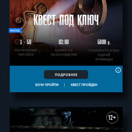
КВЕСТ ПОД КЛЮЧ
1 - 50
03:00
5000
р.
количество
время на
стоимость игры
человек
прохождение
одной
команды
ПОДРОБНЕЕ
ХОЧУ ПРОЙТИ
|
КВЕСТ ПРОЙДЕН
12+