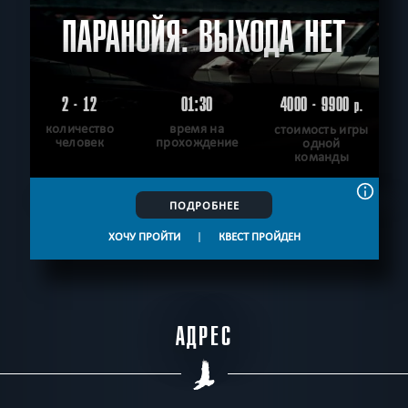
ПАРАНОЙЯ: ВЫХОДА НЕТ
2 - 12
01:30
4000 - 9900
р.
количество
время на
стоимость игры
человек
прохождение
одной
команды
ПОДРОБНЕЕ
ХОЧУ ПРОЙТИ
|
КВЕСТ ПРОЙДЕН
АДРЕС