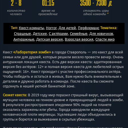
2 - 8
01:15
3500 - 7300
р.
количество
время на
стоимость игры
человек
прохождение
одной команды
*
Тип
:
Квест-комнаты
,
Horror
,
Для детей
,
Перформанс
Тематика
:
Страшные
,
Детские
,
С актёрами
,
Семейные
,
Для новичков
,
Антуражные
,
Детская версия
,
Взрослая версия
,
Спасти мир
Квест
«Лаборатория зомби»
в городе Ставрополь — это квест для всей
семьи или для друзей, которые решили весело провести вечер. Очень
антуражная локация квеста. Есть две версии квеста: адаптированная
версия без актёров: 12+ и полная версия квеста для любителей острых
ощущений: 16+. Квест проходит с участие профессионального актёра.
Чтобы победить и остаться в живых, Вам нужно быть внимательным к
деталям и дружно работать в команде. После квеста Вы сможете
отдохнуть в нашей уютной банкетной зоне.
Сюжет квеста:
В 2019 году мир поразил страшный вирус, вызывающий
мутацию человека на генном уровне и превращающий людей в зомби.
В результате распространения эпидемии 90% людей на планете
оказались заражены или убиты. Города наводнили жаждущие
человеческой плоти мертвецы. Уцелевшие люди объединились в
группы и борются за выживание в скрытых убежищах.