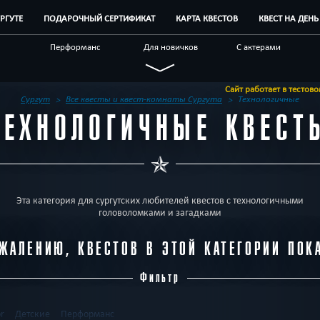
УРГУТЕ
ПОДАРОЧНЫЙ СЕРТИФИКАТ
КАРТА КВЕСТОВ
КВЕСТ НА ДЕН
Перформанс
Для новичков
С актерами
лых
Детективные
Про путешествие
Технологичные
Сайт работает в тестовом р
ие
Необычные
Виртуальные
Корпоративным
Сургут
Все квесты и квест-комнаты Сургута
Технологичные
клиентам
ТЕХНОЛОГИЧНЫЕ КВЕСТ
Эта категория для сургутских любителей квестов с технологичными
головоломками и загадками
ЖАЛЕНИЮ, КВЕСТОВ В ЭТОЙ КАТЕГОРИИ ПОК
Фильтр
or
Детские
Перформанс