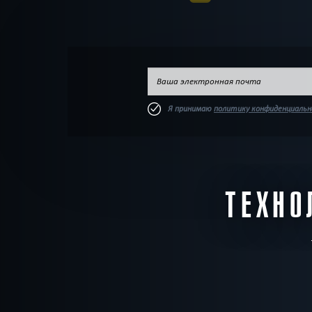
В КОМАНДЕ
Все
До 2
До 3
До 4
Д
ВОЗРАСТ
Все
8+
10+
12+
14+
ТЕМАТИКА
Все
Ролевые
Страшные
Детективные
Новые
ПОИСК:
Я принимаю
политику конфиденциаль
ТЕХНО