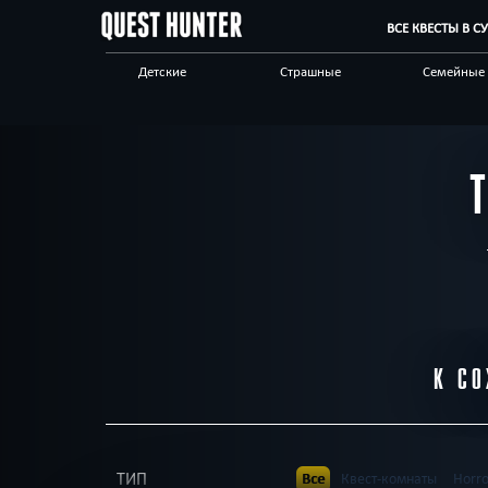
ВСЕ КВЕСТЫ В С
Детские
Страшные
Семейные
Выездные
Антуражные
Для взрос
Спастись
Сложные
Мистическ
Бренды квестов
Другой город
К СО
ТИП
Все
Квест-комнаты
Horr