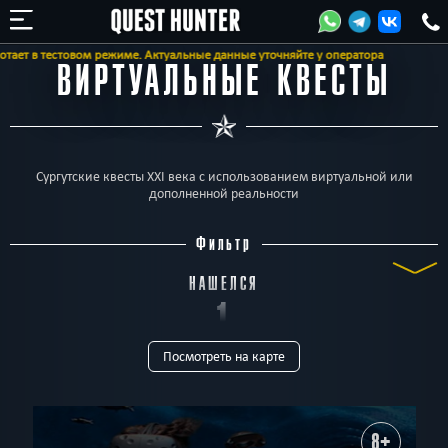
ает в тестовом режиме. Актуальные данные уточняйте у оператора
ВИРТУАЛЬНЫЕ КВЕСТЫ
Сургутские квесты XXI века с использованием виртуальной или
дополненной реальности
Фильтр
НАШЕЛСЯ
1
Посмотреть на карте
КВЕСТ
ТИП
Все
Квест-комнаты
Horror
Детские
Перформанс
В КОМАНДЕ
8+