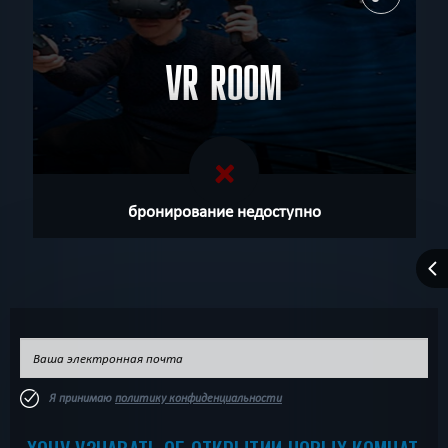
Все
До 2
До 3
До 4
До 5
До 6
До 7
До 8
До 9
До 10
ВОЗРАСТ
VR ROOM
Все
8+
10+
12+
14+
16+
18+
ТЕМАТИКА
Все
Ролевые
Страшные
Для детей
С актерами
Семейные
Для новичков
Сложные
Для взрослых
Антуражные
ПОИСК:
Детективные
Новые
Про путешествие
По фильму
Спастись
Необычные
бронирование недоступно
СБРОСИТЬ ФИЛЬТР
ВСЕ КВЕСТЫ
Я принимаю
политику конфиденциальности