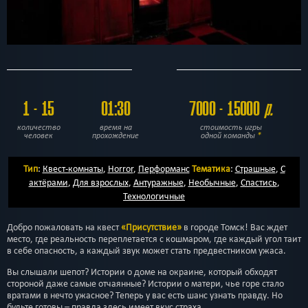
1 - 15
01:30
7000 - 15000
р.
количество
время на
стоимость игры
человек
прохождение
одной команды
*
Тип
:
Квест-комнаты
,
Horror
,
Перформанс
Тематика
:
Страшные
,
С
актёрами
,
Для взрослых
,
Антуражные
,
Необычные
,
Спастись
,
Технологичные
Добро пожаловать на квест
«Присутствие»
в городе Томск! Вас ждет
место, где реальность переплетается с кошмаром, где каждый угол таит
в себе опасность, а каждый звук может стать предвестником ужаса.
Вы слышали шепот? Истории о доме на окраине, который обходят
стороной даже самые отчаянные? Истории о матери, чье горе стало
вратами в нечто ужасное? Теперь у вас есть шанс узнать правду. Но
будьте готовы – правда здесь имеет вкус страха.