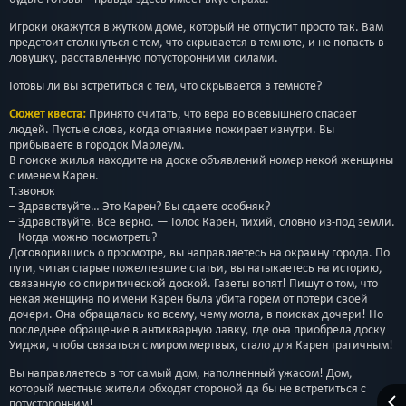
Игроки окажутся в жутком доме, который не отпустит просто так. Вам
предстоит столкнуться с тем, что скрывается в темноте, и не попасть в
ловушку, расставленную потусторонними силами.
Готовы ли вы встретиться с тем, что скрывается в темноте?
Сюжет квеста:
Принято считать, что вера во всевышнего спасает
людей. Пустые слова, когда отчаяние пожирает изнутри. Вы
прибываете в городок Марлеум.
В поиске жилья находите на доске объявлений номер некой женщины
с именем Карен.
Т.звонок
– Здравствуйте… Это Карен? Вы сдаете особняк?
– Здравствуйте. Всё верно. — Голос Карен, тихий, словно из-под земли.
– Когда можно посмотреть?
Договорившись о просмотре, вы направляетесь на окраину города. По
пути, читая старые пожелтевшие статьи, вы натыкаетесь на историю,
связанную со спиритической доской. Газеты вопят! Пишут о том, что
некая женщина по имени Карен была убита горем от потери своей
дочери. Она обращалась ко всему, чему могла, в поисках дочери! Но
последнее обращение в антикварную лавку, где она приобрела доску
Уиджи, чтобы связаться с миром мертвых, стало для Карен трагичным!
Вы направляетесь в тот самый дом, наполненный ужасом! Дом,
который местные жители обходят стороной да бы не встретиться с
потусторонним!