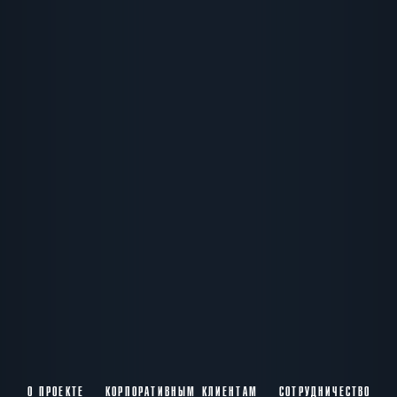
12:00
13:40
15:20
17:00
18:40
20:10
7000 -
12500 р.
21:40
23:10
8000 -
13500
р.
18
АВГУСТА
Вторник
00:50
02:30
9500 -
15000
р.
12:00
13:40
15:20
17:00
18:40
20:10
7000 -
12500 р.
21:40
23:10
8000 -
13500
р.
О ПРОЕКТЕ
КОРПОРАТИВНЫМ КЛИЕНТАМ
СОТРУДНИЧЕСТВО