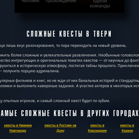
человек
прохождение
одной
команды
ПОДРОБНЕЕ
СЛОЖНЫЕ КВЕСТЫ В ТВЕРИ
ХОЧУ ПРОЙТИ
|
КВЕСТ ПРОЙДЕН
нце лишь вкус разочарования, то пора переходить на новый уровень.
ожить более сложные и увлекательные развлечения. Необычные головоло
ество интригующих и оригинальных тематик квестов — от научных до фан
рузиться в историческую атмосферу, постигая тайны прошлого. Приключен
 — получить порцию адреналина.
улярных фильмов и книг, но не жди от них банальных историй и стандартн
оломки и выполнить каверзные задания. А участие актеров в некоторых и
ду опытных игроков, и самый сложный квест будет по зубам.
САМЫЕ СЛОЖНЫЕ КВЕСТЫ В ДРУГИХ ГОРОДАХ
квесты в Нижнем
квесты в Ростове на
квесты в
квесты в
Новгороде
Дону
Краснодаре
Казани