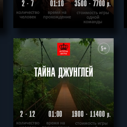
2 - 7
01:10
3500 - 7700
.
р.
количество
время на
стоимость игры
человек
прохождение
одной
команды
ПОДРОБНЕЕ
ХОЧУ ПРОЙТИ
|
КВЕСТ ПРОЙДЕН
5+
ТАЙНА ДЖУНГЛЕЙ
2 - 12
01:00
1900 - 11400
р.
количество
время на
стоимость игры