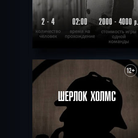
2 - 4
02:00
2000 - 4000
р
количество
время на
стоимость игры
человек
прохождение
одной
команды
ПОДРОБНЕЕ
ХОЧУ ПРОЙТИ
|
КВЕСТ ПРОЙДЕН
12+
ШЕРЛОК ХОЛМС