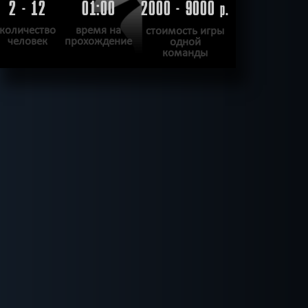
2 - 12
01:00
2000 - 9000
р.
количество
время на
стоимость игры
человек
прохождение
одной
команды
ПОДРОБНЕЕ
ХОЧУ ПРОЙТИ
|
КВЕСТ ПРОЙДЕН