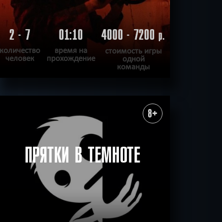
2 - 7
01:10
4000 - 7200
р.
количество
время на
стоимость игры
человек
прохождение
одной
команды
ПОДРОБНЕЕ
ХОЧУ ПРОЙТИ
|
КВЕСТ ПРОЙДЕН
8+
ПРЯТКИ В ТЕМНОТЕ