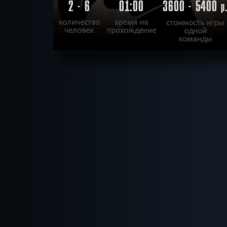
2 - 6
01:00
3600 - 5400
р
количество
время на
стоимость игры
человек
прохождение
одной
команды
ПОДРОБНЕЕ
ХОЧУ ПРОЙТИ
|
КВЕСТ ПРОЙДЕН