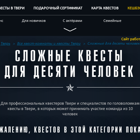
ВЕСТЫ В ТВЕРИ
ПОДАРОЧНЫЙ СЕРТИФИКАТ
КАРТА КВЕСТОВ
КЕШБЭ
нс
Для новичков
С актёрами
Семейные
ие
По фильму
Технологичные
Научные
Сайт работает в тесто
ивным
Бренды квестов
Отзывы на квесты
Другой город
Тверь
Все квест-комнаты и квесты Твери
Сложные для десяти человек
СЛОЖНЫЕ КВЕСТЫ
ДЛЯ ДЕСЯТИ ЧЕЛОВЕК
Для профессиональных квестеров Твери и специалистов по головоломкам
квесты в Твери, в которых может принимать участие команда из 10
человек
ЖАЛЕНИЮ, КВЕСТОВ В ЭТОЙ КАТЕГОРИИ ПОК