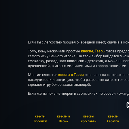
Если ты с легкостью прошел очередной квест, ощутив в ко
Тому, кому наскучили простые
квесты, Тверь
готова предл
самого искушенного игрока. На твой выбор найдется множ
смекалку, разгадывая шпионский детектив, а можешь пог
путешествий, а игры с мистическими и хоррор сюжетами
Многие сложные
квесты в Твери
основаны на сюжетах поп
находчивость и интуицию, чтобы разрешить хитрые голов
сделают игру более захватывающей.
Если же ты пока не уверен в своих силах, то собери коман
квесты
квесты в
квесты
квесты
Воронеж
Перми
Ярославль
Саратов