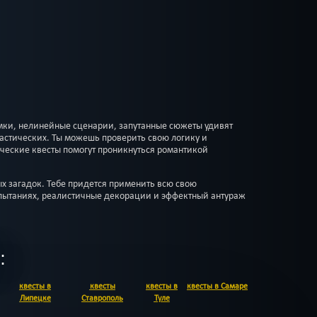
мки, нелинейные сценарии, запутанные сюжеты удивят
тастических. Ты можешь проверить свою логику и
ческие квесты помогут проникнуться романтикой
ых загадок. Тебе придется применить всю свою
спытаниях, реалистичные декорации и эффектный антураж
:
квесты в
квесты
квесты в
квесты в Самаре
Липецке
Ставрополь
Туле