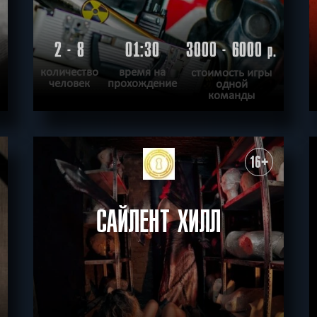
2 - 8
01:30
3000 - 6000
.
р.
количество
время на
стоимость игры
человек
прохождение
одной
команды
ПОДРОБНЕЕ
ХОЧУ ПРОЙТИ
|
КВЕСТ ПРОЙДЕН
16+
САЙЛЕНТ ХИЛЛ