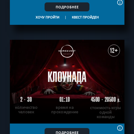
ПОДРОБНЕЕ
ХОЧУ ПРОЙТИ
|
КВЕСТ ПРОЙДЕН
12+
КЛОУНАДА
2 - 30
01:10
4500 - 20500
р.
количество
время на
стоимость игры
человек
прохождение
одной
команды
ПОДРОБНЕЕ