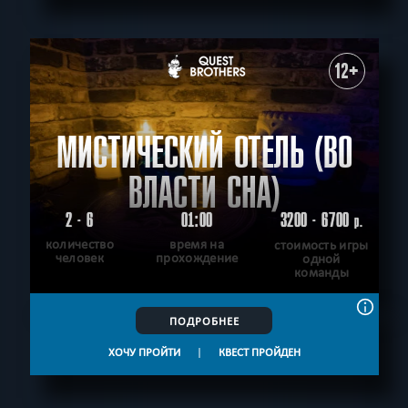
СБРОСИТЬ ФИЛЬТР
ВСЕ КВЕСТЫ
12+
МИСТИЧЕСКИЙ ОТЕЛЬ (ВО
ВЛАСТИ СНА)
2 - 6
01:00
3200 - 6700
р.
количество
время на
стоимость игры
человек
прохождение
одной
команды
ПОДРОБНЕЕ
ХОЧУ ПРОЙТИ
|
КВЕСТ ПРОЙДЕН