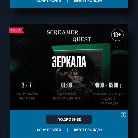
ХОЧУ ПРОЙТИ
|
КВЕСТ ПРОЙДЕН
10+
ЗЕРКАЛА
2 - 7
01:00
4000 - 6500
р.
количество
время на
стоимость игры
человек
прохождение
одной
команды
ПОДРОБНЕЕ
ХОЧУ ПРОЙТИ
|
КВЕСТ ПРОЙДЕН