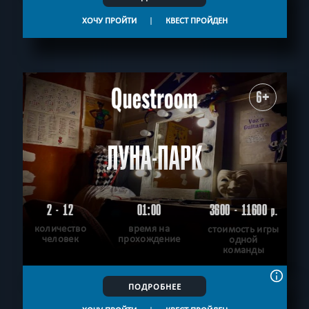
ХОЧУ ПРОЙТИ
|
КВЕСТ ПРОЙДЕН
6+
ЛУНА-ПАРК
2 - 12
01:00
3600 - 11600
р.
количество
время на
стоимость игры
человек
прохождение
одной
команды
ПОДРОБНЕЕ