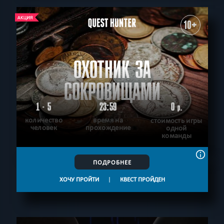
10+
ОХОТНИК ЗА
СОКРОВИЩАМИ
1 - 5
23:59
0
р.
количество
время на
стоимость игры
человек
прохождение
одной
команды
ПОДРОБНЕЕ
ХОЧУ ПРОЙТИ
|
КВЕСТ ПРОЙДЕН