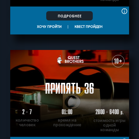
ПОДРОБНЕЕ
ХОЧУ ПРОЙТИ
|
КВЕСТ ПРОЙДЕН
10+
ПРИПЯТЬ 36
2 - 7
01:00
2800 - 6400
р.
количество
время на
стоимость игры
человек
прохождение
одной
команды