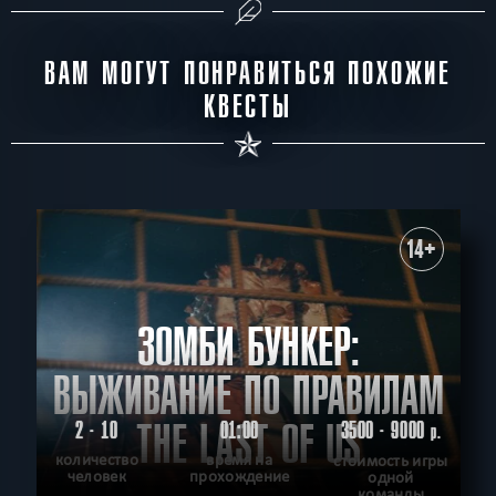
ВАМ МОГУТ ПОНРАВИТЬСЯ ПОХОЖИЕ
КВЕСТЫ
14+
ЗОМБИ БУНКЕР:
ВЫЖИВАНИЕ ПО ПРАВИЛАМ
THE LAST OF US
2 - 10
01:00
3500 - 9000
р.
количество
время на
стоимость игры
человек
прохождение
одной
команды