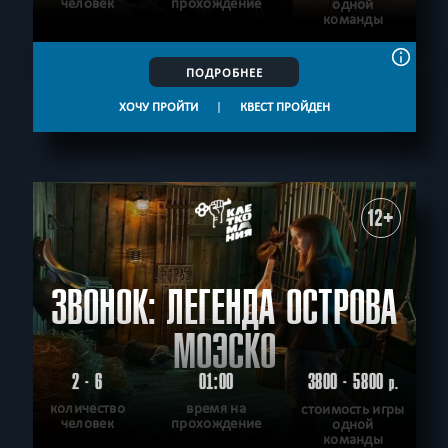
человек
прохождение
одной
команды
ПОДРОБНЕЕ
ХОЧУ ПРОЙТИ
|
КВЕСТ ПРОЙДЕН
12+
ЗВОНОК: ЛЕГЕНДА ОСТРОВА
МОЭСКО
2 - 6
01:00
3800 - 5800
р.
количество
время на
стоимость игры
человек
прохождение
одной
команды