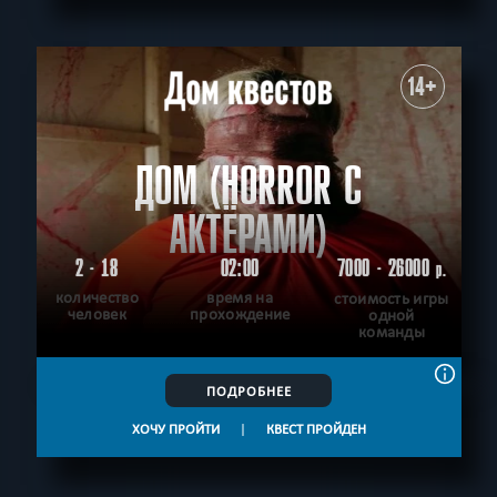
14+
ДОМ (HORROR С
АКТЁРАМИ)
2 - 18
02:00
7000 - 26000
р.
количество
время на
стоимость игры
человек
прохождение
одной
команды
ПОДРОБНЕЕ
ХОЧУ ПРОЙТИ
|
КВЕСТ ПРОЙДЕН