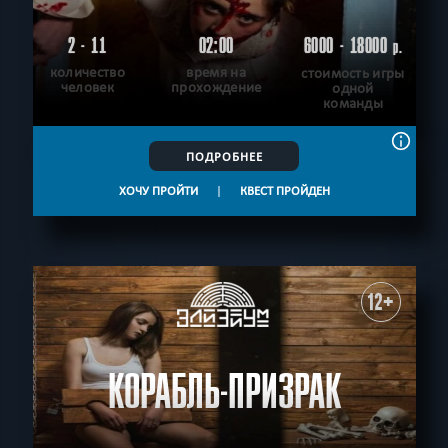
2 - 11
02:00
6000 - 18000
р.
количество
время на
стоимость игры
человек
прохождение
одной
команды
ПОДРОБНЕЕ
ХОЧУ ПРОЙТИ
|
КВЕСТ ПРОЙДЕН
12+
КОРАБЛЬ-ПРИЗРАК