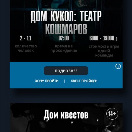
ДОМ КУКОЛ: ТЕАТР
КОШМАРОВ
2 - 11
02:00
6000 - 19000
р.
количество
время на
стоимость игры
человек
прохождение
одной
команды
ПОДРОБНЕЕ
ХОЧУ ПРОЙТИ
|
КВЕСТ ПРОЙДЕН
14+