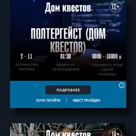
12+
ПОЛТЕРГЕЙСТ (ДОМ
КВЕСТОВ)
2 - 11
01:30
6000 - 16000
р.
количество
время на
стоимость игры
человек
прохождение
одной
команды
ПОДРОБНЕЕ
ХОЧУ ПРОЙТИ
|
КВЕСТ ПРОЙДЕН
14+