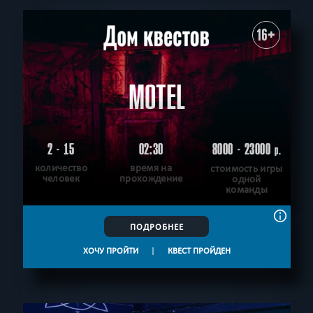
16+
MOTEL
2 - 15
02:30
8000 - 23000
р.
количество
время на
стоимость игры
человек
прохождение
одной
команды
ПОДРОБНЕЕ
ХОЧУ ПРОЙТИ
|
КВЕСТ ПРОЙДЕН