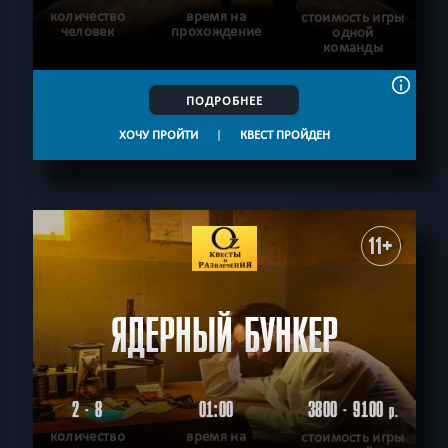
количество
время на
стоимость игры
человек
прохождение
одной
команды
ПОДРОБНЕЕ
ХОЧУ ПРОЙТИ
|
КВЕСТ ПРОЙДЕН
11+
ЯДЕРНЫЙ БУНКЕР
2 - 8
01:00
3800 - 9100
р.
количество
время на
стоимость игры