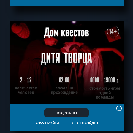
14+
ДИТЯ ТВОРЦА
2 - 12
02:00
6000 - 19000
р.
количество
время на
стоимость игры
человек
прохождение
одной
команды
ПОДРОБНЕЕ
ХОЧУ ПРОЙТИ
|
КВЕСТ ПРОЙДЕН