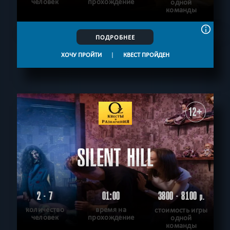
человек
прохождение
одной
команды
ПОДРОБНЕЕ
ХОЧУ ПРОЙТИ
|
КВЕСТ ПРОЙДЕН
12+
SILENT HILL
2 - 7
01:00
3800 - 8100
р.
количество
время на
стоимость игры
человек
прохождение
одной
команды