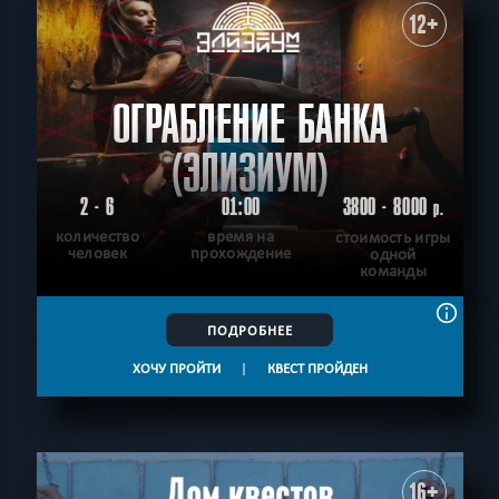
12+
ОГРАБЛЕНИЕ БАНКА
(ЭЛИЗИУМ)
2 - 6
01:00
3800 - 8000
р.
количество
время на
стоимость игры
человек
прохождение
одной
команды
ПОДРОБНЕЕ
ХОЧУ ПРОЙТИ
|
КВЕСТ ПРОЙДЕН
16+