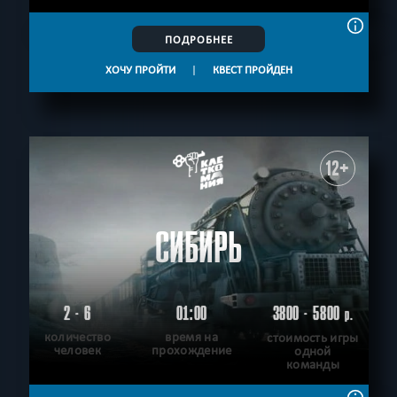
ПОДРОБНЕЕ
ХОЧУ ПРОЙТИ
|
КВЕСТ ПРОЙДЕН
12+
СИБИРЬ
2 - 6
01:00
3800 - 5800
р.
количество
время на
стоимость игры
человек
прохождение
одной
команды