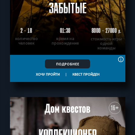
ЗАБЫТЫЕ
2 - 18
01:30
8000 - 27000
р.
количество
время на
стоимость игры
человек
прохождение
одной
команды
ПОДРОБНЕЕ
ХОЧУ ПРОЙТИ
|
КВЕСТ ПРОЙДЕН
16+