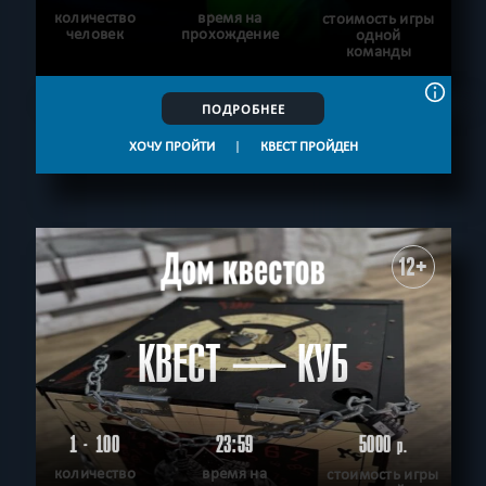
количество
время на
стоимость игры
человек
прохождение
одной
команды
ПОДРОБНЕЕ
ХОЧУ ПРОЙТИ
|
КВЕСТ ПРОЙДЕН
12+
КВЕСТ — КУБ
1 - 100
23:59
5000
р.
количество
время на
стоимость игры