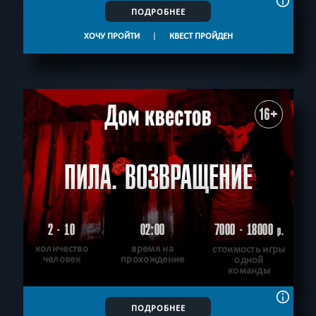
ПОДРОБНЕЕ
ХОЧУ ПРОЙТИ
|
КВЕСТ ПРОЙДЕН
16+
ПИЛА. ВОЗВРАЩЕНИЕ
2 - 10
02:00
7000 - 18000
р.
количество
время на
стоимость игры
человек
прохождение
одной
команды
ПОДРОБНЕЕ