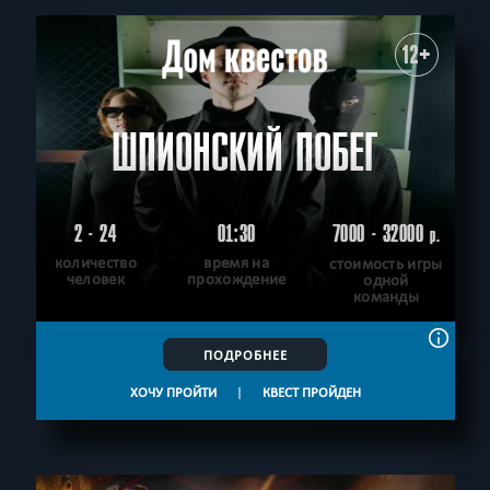
12+
ШПИОНСКИЙ ПОБЕГ
2 - 24
01:30
7000 - 32000
р.
количество
время на
стоимость игры
человек
прохождение
одной
команды
ПОДРОБНЕЕ
ХОЧУ ПРОЙТИ
|
КВЕСТ ПРОЙДЕН