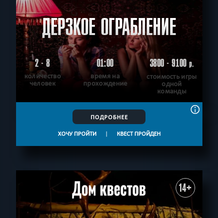
ДЕРЗКОЕ ОГРАБЛЕНИЕ
2 - 8
01:00
3800 - 9100
р.
количество
время на
стоимость игры
человек
прохождение
одной
команды
ПОДРОБНЕЕ
ХОЧУ ПРОЙТИ
|
КВЕСТ ПРОЙДЕН
14+