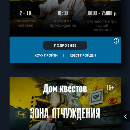
2 - 18
01:30
6000 - 25000
р.
количество
время на
стоимость игры
человек
прохождение
одной
команды
ПОДРОБНЕЕ
ХОЧУ ПРОЙТИ
|
КВЕСТ ПРОЙДЕН
16+
ЗОНА ОТЧУЖДЕНИЯ