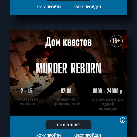
ХОЧУ ПРОЙТИ
|
КВЕСТ ПРОЙДЕН
16+
MURDER REBORN
2 - 15
02:00
8000 - 24000
р.
количество
время на
стоимость игры
человек
прохождение
одной
команды
ПОДРОБНЕЕ
ХОЧУ ПРОЙТИ
|
КВЕСТ ПРОЙДЕН