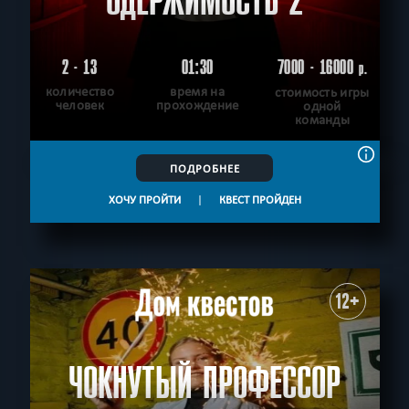
ОДЕРЖИМОСТЬ 2
2 - 13
01:30
7000 - 16000
р.
количество
время на
стоимость игры
человек
прохождение
одной
команды
ПОДРОБНЕЕ
ХОЧУ ПРОЙТИ
|
КВЕСТ ПРОЙДЕН
12+
ЧОКНУТЫЙ ПРОФЕССОР