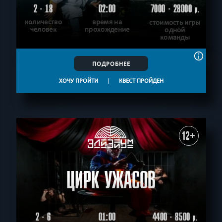
2 - 18
02:00
7000 - 28000
р.
количество
время на
стоимость игры
человек
прохождение
одной
команды
ПОДРОБНЕЕ
ХОЧУ ПРОЙТИ
|
КВЕСТ ПРОЙДЕН
12+
ЦИРК УЖАСОВ
2 - 6
01:00
4400 - 8500
р.