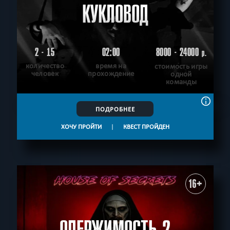
КУКЛОВОД
2 - 15
02:00
8000 - 24000
р.
количество
время на
стоимость игры
человек
прохождение
одной
команды
ПОДРОБНЕЕ
ХОЧУ ПРОЙТИ
|
КВЕСТ ПРОЙДЕН
16+