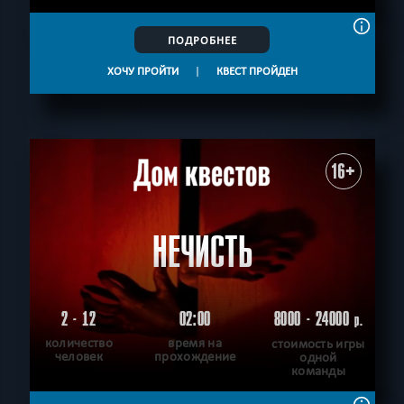
ПОДРОБНЕЕ
ХОЧУ ПРОЙТИ
|
КВЕСТ ПРОЙДЕН
16+
НЕЧИСТЬ
2 - 12
02:00
8000 - 24000
р.
количество
время на
стоимость игры
человек
прохождение
одной
команды