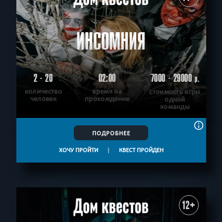
ИНСОМНИЯ
2 - 20
02:00
7000 - 29000
р.
количество
время на
стоимость игры
человек
прохождение
одной
команды
ПОДРОБНЕЕ
ХОЧУ ПРОЙТИ
|
КВЕСТ ПРОЙДЕН
12+