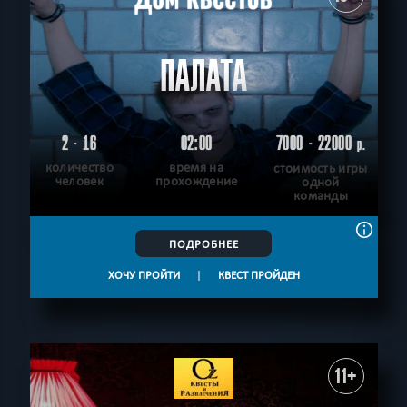
ПАЛАТА
2 - 16
02:00
7000 - 22000
р.
количество
время на
стоимость игры
человек
прохождение
одной
команды
ПОДРОБНЕЕ
ХОЧУ ПРОЙТИ
|
КВЕСТ ПРОЙДЕН
11+