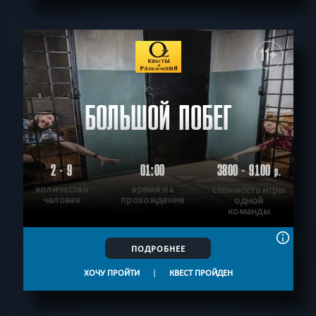
СБРОСИТЬ ФИЛЬТР
ВСЕ КВЕСТЫ
11+
БОЛЬШОЙ ПОБЕГ
2 - 9
01:00
3800 - 9100
р.
количество
время на
стоимость игры
человек
прохождение
одной
команды
ПОДРОБНЕЕ
ХОЧУ ПРОЙТИ
|
КВЕСТ ПРОЙДЕН