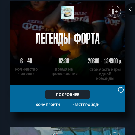
6+
ЛЕГЕНДЫ ФОРТА
6 - 40
02:30
20600 - 134900
р.
количество
время на
стоимость игры
человек
прохождение
одной
команды
ПОДРОБНЕЕ
ХОЧУ ПРОЙТИ
|
КВЕСТ ПРОЙДЕН