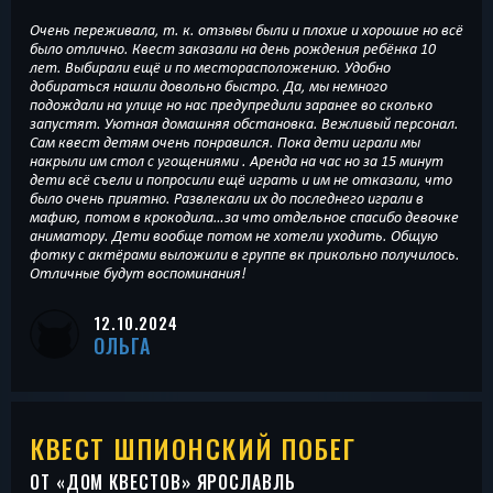
Очень переживала, т. к. отзывы были и плохие и хорошие но всё
было отлично. Квест заказали на день рождения ребёнка 10
лет. Выбирали ещё и по месторасположению. Удобно
добираться нашли довольно быстро. Да, мы немного
подождали на улице но нас предупредили заранее во сколько
запустят. Уютная домашняя обстановка. Вежливый персонал.
Сам квест детям очень понравился. Пока дети играли мы
накрыли им стол с угощениями . Аренда на час но за 15 минут
дети всё съели и попросили ещё играть и им не отказали, что
было очень приятно. Развлекали их до последнего играли в
мафию, потом в крокодила…за что отдельное спасибо девочке
аниматору. Дети вообще потом не хотели уходить. Общую
фотку с актёрами выложили в группе вк прикольно получилось.
Отличные будут воспоминания!
12.10.2024
ОЛЬГА
КВЕСТ ШПИОНСКИЙ ПОБЕГ
ОТ «
ДОМ КВЕСТОВ
» ЯРОСЛАВЛЬ