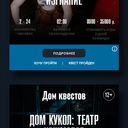
ИЗГНАНИЕ
2 - 24
02:00
8000 - 35000
р.
количество
время на
стоимость игры
человек
прохождение
одной
команды
ПОДРОБНЕЕ
ХОЧУ ПРОЙТИ
|
КВЕСТ ПРОЙДЕН
12+
ДОМ КУКОЛ: ТЕАТР