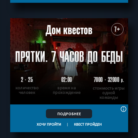
С аниматором
Приключения
СБРОСИТЬ ФИЛЬТР
ВСЕ КВЕСТЫ
7+
ПРЯТКИ. 7 ЧАСОВ ДО БЕДЫ
2 - 25
02:00
7000 - 32000
р.
количество
время на
стоимость игры
человек
прохождение
одной
команды
ПОДРОБНЕЕ
ХОЧУ ПРОЙТИ
|
КВЕСТ ПРОЙДЕН