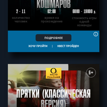
КОШМАРОВ
2 - 11
02:00
6000 - 19000
р.
количество
время на
стоимость игры
человек
прохождение
одной
команды
ПОДРОБНЕЕ
ХОЧУ ПРОЙТИ
|
КВЕСТ ПРОЙДЕН
6+
ПРЯТКИ (КЛАССИЧЕСКАЯ
ВЕРСИЯ)