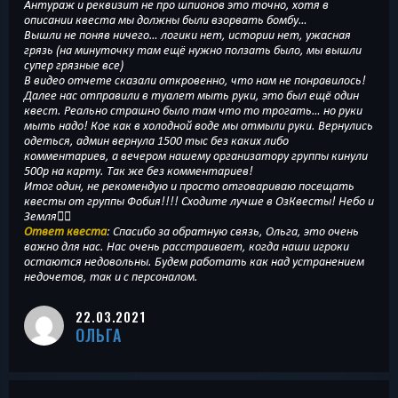
Антураж и реквизит не про шпионов это точно, хотя в
описании квеста мы должны были взорвать бомбу…
Вышли не поняв ничего… логики нет, истории нет, ужасная
грязь (на минуточку там ещё нужно ползать было, мы вышли
супер грязные все)
В видео отчете сказали откровенно, что нам не понравилось!
Далее нас отправили в туалет мыть руки, это был ещё один
квест. Реально страшно было там что то трогать… но руки
мыть надо! Кое как в холодной воде мы отмыли руки. Вернулись
одеться, админ вернула 1500 тыс без каких либо
комментариев, а вечером нашему организатору группы кинули
500р на карту. Так же без комментариев!
Итог один, не рекомендую и просто отговариваю посещать
квесты от группы Фобия!!!! Сходите лучше в ОзКвесты! Небо и
Земля👍🏻
Ответ квеста
: Спасибо за обратную связь, Ольга, это очень
важно для нас. Нас очень расстраивает, когда наши игроки
остаются недовольны. Будем работать как над устранением
недочетов, так и с персоналом.
22.03.2021
ОЛЬГА