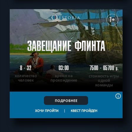
7+
ЗАВЕЩАНИЕ ФЛИНТА
8 - 32
03:00
7500 - 65700
р.
количество
время на
стоимость игры
человек
прохождение
одной
команды
ПОДРОБНЕЕ
ХОЧУ ПРОЙТИ
|
КВЕСТ ПРОЙДЕН