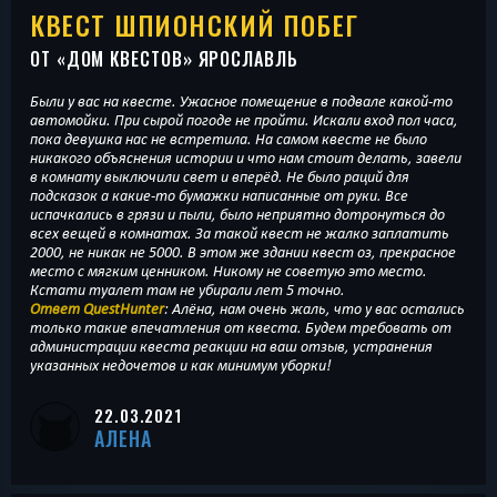
КВЕСТ ШПИОНСКИЙ ПОБЕГ
ОТ «
ДОМ КВЕСТОВ
» ЯРОСЛАВЛЬ
Были у вас на квесте. Ужасное помещение в подвале какой-то
автомойки. При сырой погоде не пройти. Искали вход пол часа,
пока девушка нас не встретила. На самом квесте не было
никакого объяснения истории и что нам стоит делать, завели
в комнату выключили свет и вперёд. Не было раций для
подсказок а какие-то бумажки написанные от руки. Все
испачкались в грязи и пыли, было неприятно дотронуться до
всех вещей в комнатах. За такой квест не жалко заплатить
2000, не никак не 5000. В этом же здании квест оз, прекрасное
место с мягким ценником. Никому не советую это место.
Кстати туалет там не убирали лет 5 точно.
Ответ QuestHunter
: Алёна, нам очень жаль, что у вас остались
только такие впечатления от квеста. Будем требовать от
администрации квеста реакции на ваш отзыв, устранения
указанных недочетов и как минимум уборки!
22.03.2021
АЛЕНА