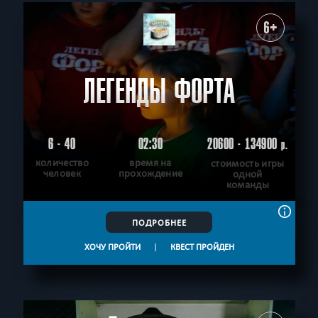
6+
ЛЕГЕНДЫ ФОРТА
6 - 40
02:30
20600 - 134900
р.
количество
время на
стоимость игры
человек
прохождение
одной
команды
ПОДРОБНЕЕ
ХОЧУ ПРОЙТИ
|
КВЕСТ ПРОЙДЕН