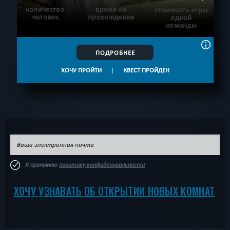
количество
время на
стоимость игры
человек
прохождение
одной
команды
ПОДРОБНЕЕ
ХОЧУ ПРОЙТИ
|
КВЕСТ ПРОЙДЕН
Я принимаю
политику конфиденциальности
ХОЧУ УЗНАВАТЬ ОБ ОТКРЫТИИ НОВЫХ КОМНАТ