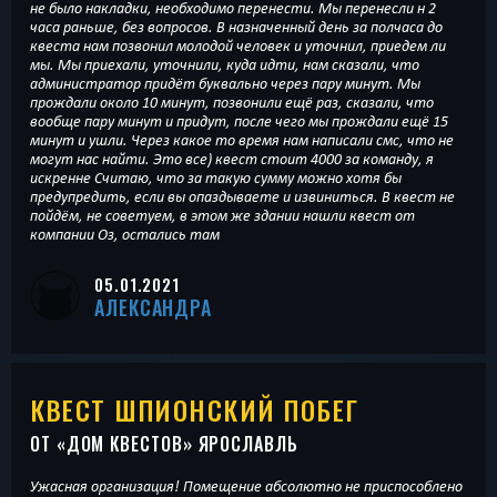
не было накладки, необходимо перенести. Мы перенесли н 2
часа раньше, без вопросов. В назначенный день за полчаса до
квеста нам позвонил молодой человек и уточнил, приедем ли
мы. Мы приехали, уточнили, куда идти, нам сказали, что
администратор придёт буквально через пару минут. Мы
прождали около 10 минут, позвонили ещё раз, сказали, что
вообще пару минут и придут, после чего мы прождали ещё 15
минут и ушли. Через какое то время нам написали смс, что не
могут нас найти. Это все) квест стоит 4000 за команду, я
искренне Считаю, что за такую сумму можно хотя бы
предупредить, если вы опаздываете и извиниться. В квест не
пойдём, не советуем, в этом же здании нашли квест от
компании Оз, остались там
05.01.2021
АЛЕКСАНДРА
КВЕСТ ШПИОНСКИЙ ПОБЕГ
ОТ «
ДОМ КВЕСТОВ
» ЯРОСЛАВЛЬ
Ужасная организация! Помещение абсолютно не приспособлено