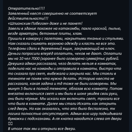
Отвратительно!!!!
Заявленный квест совершенно не соответсвует
действительности!!!
«Шпионским Побегом» даже и не пахнет!
Завели в здание похожее на катакомбы, пахло краской, пылью,
везде арматуры, бетонные плиты, хлам.
Пришли в каморку с палетами, накрытыми тканью и стульями.
Нам сказали снимать верхнюю одежду и класть на все это.
Телефоны сдали в деревянный ящик, закрывающий на ключ.
Деньги попросили вперёд оплатить, чеков не дают. Оплатили
мы на 10 чел 7000 (заранее было оговорена сумма)тыс рублей.
Девушка админ рассказала, чего делать нельзя в комнатах,
поделила нас на команды и отправила в комнаты, быстро что
то сказала про свет, выбежала и закрыла нас. Мы стояли в
темноте не поняв что нужно делать. Историю квеста не
рассказала, какая задача и тд тоже не были оговорены. Мы
минут 5 были в полной темноте, облазав всю комнату. Потом
внезапно включился свет и мы были в шоке увидев свои руки,
они были чёрные. Мы искали как включить свет, трогали все
что было в комнате. Далее мы стали Искать как открыть
след дверь. Но как оказалось, что это было бесполезно, тк
логика полностью отсутствует. Админ всю игру подкидывала
бумажки с подсказками. А-ля кнопка находится слева от двери
🤦‍♀️
В итоге так мы и открыли все двери.