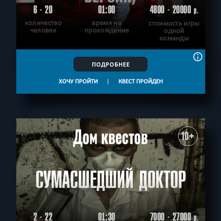
6 - 20
01:00
4800 - 20000
р.
количество
время на
стоимость игры
человек
прохождение
одной
команды
ПОДРОБНЕЕ
ХОЧУ ПРОЙТИ
|
КВЕСТ ПРОЙДЕН
10+
СУМАСШЕДШИЙ ДОКТОР
2 - 22
01:30
7000 - 27000
р.