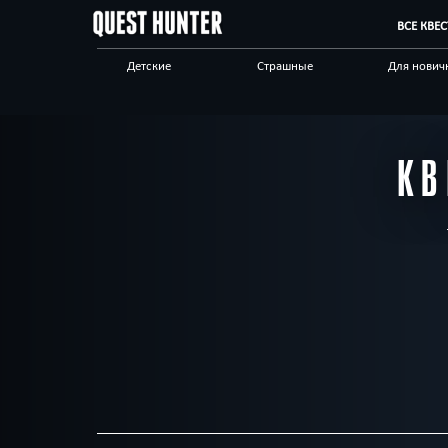
ВСЕ КВЕ
Детские
Страшные
Для нович
Для взрослых
Выездные
Сложные
Приключения
Необычные
Технологи
КВ
Корпоративным
Отзывы на квесты
Бренды кв
клиентам