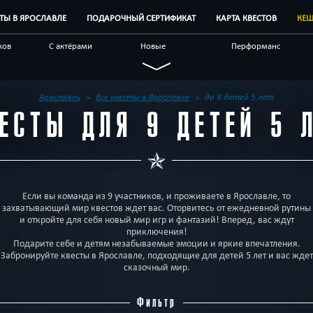
СТЫ В ЯРОСЛАВЛЕ
ПОДАРОЧНЫЙ СЕРТИФИКАТ
КАРТА КВЕСТОВ
КЕШ
ков
С актёрами
Новые
Перформанс
Семейные
Живые
Виртуальные
чные
С аниматором
Научные
По фильму
Ярославль
Все квесты в Ярославле
до 9 детей 5 лет
ЕСТЫ ДЛЯ 9 ДЕТЕЙ 5 
естов
Блог
Другой город
Если вы команда из 9 участников, и проживаете в Ярославле, то
захватывающий мир квестов ждет вас. Оторвитесь от ежедневной рутины
и откройте для себя новый мир игр и фантазий! Вперед, вас ждут
приключения!
Подарите себе и детям незабываемые эмоции и яркие впечатления.
Забронируйте квесты в Ярославле, подходящие для детей 5 лет и вас ждет
сказочный мир.
Фильтр