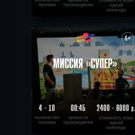
человек
прохождение
одной
команды
ПОДРОБНЕЕ
ХОЧУ ПРОЙТИ
|
КВЕСТ ПРОЙДЕН
6+
МИССИЯ «СУПЕР»
4 - 10
00:45
2400 - 6000
р
количество
время на
стоимость игры
человек
прохождение
одной
команды