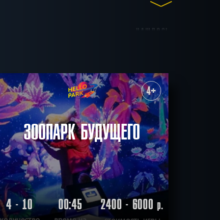
НАШЛОСЬ
до 15
до 16
до 17
7
КВЕСТОВ
ктёров
Антуражные
4+
Мистика
Детективные
С аниматором
СБРОСИТЬ ФИЛЬТР
ВСЕ КВЕСТЫ
ЗООПАРК БУДУЩЕГО
4 - 10
00:45
2400 - 6000
р.
количество
время на
стоимость игры