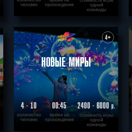
человек
прохождение
одной
команды
ПОДРОБНЕЕ
ХОЧУ ПРОЙТИ
|
КВЕСТ ПРОЙДЕН
4+
НОВЫЕ МИРЫ
4 - 10
00:45
2400 - 6000
.
р.
количество
время на
стоимость игры
человек
прохождение
одной
команды