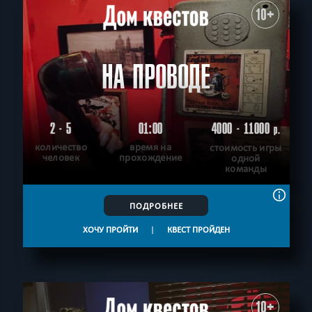
10+
НА ПРОВОДЕ
2 - 5
01:00
4000 - 11000
р.
количество
время на
стоимость игры
человек
прохождение
одной
команды
ПОДРОБНЕЕ
ХОЧУ ПРОЙТИ
|
КВЕСТ ПРОЙДЕН
10+