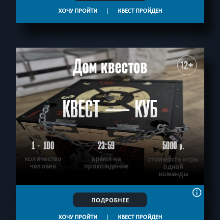
ХОЧУ ПРОЙТИ
|
КВЕСТ ПРОЙДЕН
12+
КВЕСТ — КУБ
1 - 100
23:59
5000
р.
количество
время на
стоимость игры
человек
прохождение
одной
команды
ПОДРОБНЕЕ
ХОЧУ ПРОЙТИ
|
КВЕСТ ПРОЙДЕН