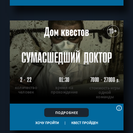
С аниматором
Приключения
СБРОСИТЬ ФИЛЬТР
ВСЕ КВЕСТЫ
10+
СУМАСШЕДШИЙ ДОКТОР
2 - 22
01:30
7000 - 27000
р.
количество
время на
стоимость игры
человек
прохождение
одной
команды
ПОДРОБНЕЕ
ХОЧУ ПРОЙТИ
|
КВЕСТ ПРОЙДЕН