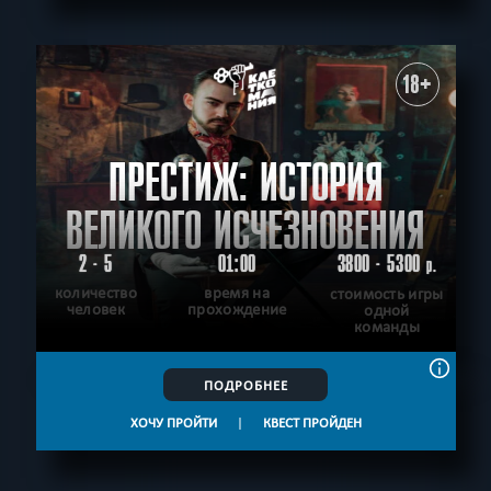
18+
ПРЕСТИЖ: ИСТОРИЯ
ВЕЛИКОГО ИСЧЕЗНОВЕНИЯ
2 - 5
01:00
3800 - 5300
р.
количество
время на
стоимость игры
человек
прохождение
одной
команды
ПОДРОБНЕЕ
ХОЧУ ПРОЙТИ
|
КВЕСТ ПРОЙДЕН