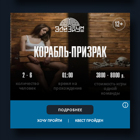
12+
КОРАБЛЬ-ПРИЗРАК
2 - 6
01:00
3800 - 8000
р.
количество
время на
стоимость игры
человек
прохождение
одной
команды
ПОДРОБНЕЕ
ХОЧУ ПРОЙТИ
|
КВЕСТ ПРОЙДЕН