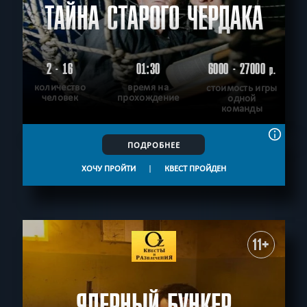
ТАЙНА СТАРОГО ЧЕРДАКА
2 - 16
01:30
6000 - 27000
р.
количество
время на
стоимость игры
человек
прохождение
одной
команды
ПОДРОБНЕЕ
ХОЧУ ПРОЙТИ
|
КВЕСТ ПРОЙДЕН
11+
ЯДЕРНЫЙ БУНКЕР