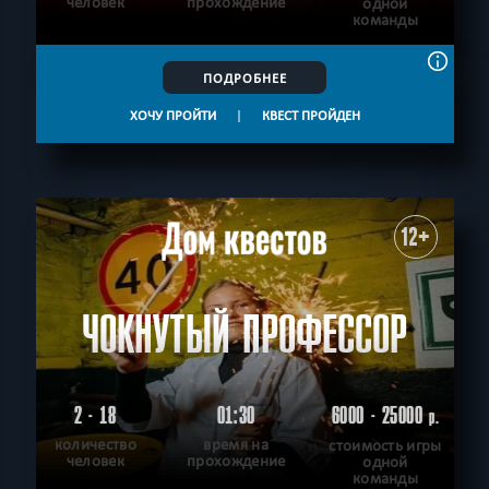
человек
прохождение
одной
команды
ПОДРОБНЕЕ
ХОЧУ ПРОЙТИ
|
КВЕСТ ПРОЙДЕН
12+
ЧОКНУТЫЙ ПРОФЕССОР
2 - 18
01:30
6000 - 25000
р.
количество
время на
стоимость игры
человек
прохождение
одной
команды