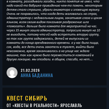
в комнату, разгадывали загадки, никто понятия не имел, что
надо какой-то бабушке-привидению чем-то помочь. некоторым
детям стало страшно, убрали аниматора и зловещую музыку.
Очень не понравилось, что когда дети жаловались на страх,
администратор с недовольным лицом, закатывая глаза и цокая
языком, всем своим видом показывая раздражение шла
«помогать». дальше была комната для мероприятий на час.
через 35 минут зашла администратор, попросила минут на 10
не выходить, потому что ей надо встретить вторую группу,
но так как группа задержалась, детей не выпускали из
комнаты до конца арендованного времени. а у нас была пицца,
сок, вода, все дети очень захотели в туалет, выйти было
невозможно, время заканчивалось а на улице нас ждала
машина, так как нужно было переместиться компанией в
другую локацию. мы опоздали. в общем, спасибо, но нет….
21.02.2026
АННА БАДАНИНА
КВЕСТ СИБИРЬ
ОТ «
КВЕСТЫ В РЕАЛЬНОСТИ
» ЯРОСЛАВЛЬ