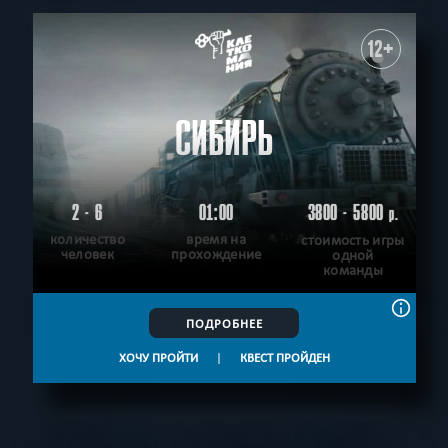
12+
СИБИРЬ
2 - 6
01:00
3800 - 5800
р.
количество
время на
стоимость игры
человек
прохождение
одной
команды
ПОДРОБНЕЕ
ХОЧУ ПРОЙТИ
|
КВЕСТ ПРОЙДЕН