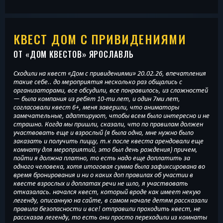
КВЕСТ ДОМ С ПРИВИДЕНИЯМИ
ОТ «
ДОМ КВЕСТОВ
» ЯРОСЛАВЛЬ
Сходили на квест «Дом с привидениями» 20.02.26, впечатления
такие себе.. до мероприятия несколько раз общались с
организаторами, все обсудили, все понравилось, из сложностей
— была компания из ребят 10-ти лет, и один 7ми лет,
согласовали квест 6+, меня заверили, что аниматоры
замечательные, адаптируют, чтобы всем было интересно и не
страшно. Когда мы пришли, сказали, что по правилам должен
участвовать еще и взрослый (я была одна, мне нужно было
заказать и получить пиццу, т.к после квеста арендовали еще
комнату для мероприятий, это был день рождения) причем,
пойти я должна платно, то есть надо еще доплатить за
одного человека, хотя итоговая сумма была зафиксирована во
время бронирования и ни о каких доп правилах об участии в
квесте взрослых и доплатах речи не шло, я участвовать
отказалась. начался квест, который вроде как имеет некую
легенду, описанную на сайте, в самом начале детям рассказали
правила безопасности и все! отправили проходить квест, не
рассказав легенду, то есть они просто переходили из комнаты