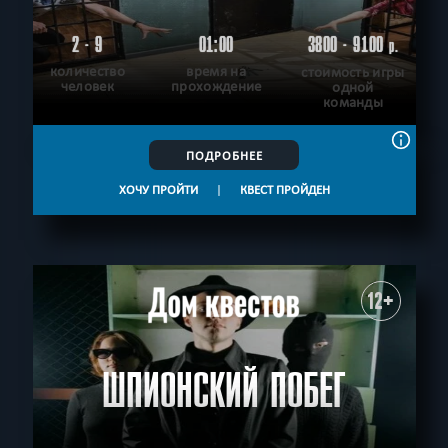
2 - 9
01:00
3800 - 9100
р.
количество
время на
стоимость игры
человек
прохождение
одной
команды
ПОДРОБНЕЕ
ХОЧУ ПРОЙТИ
|
КВЕСТ ПРОЙДЕН
12+
ШПИОНСКИЙ ПОБЕГ