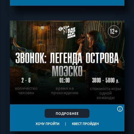
12+
ЗВОНОК: ЛЕГЕНДА ОСТРОВА
МОЭСКО
2 - 6
01:00
3800 - 5800
р.
количество
время на
стоимость игры
человек
прохождение
одной
команды
ПОДРОБНЕЕ
ХОЧУ ПРОЙТИ
|
КВЕСТ ПРОЙДЕН