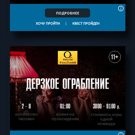
ПОДРОБНЕЕ
ХОЧУ ПРОЙТИ
|
КВЕСТ ПРОЙДЕН
11+
ДЕРЗКОЕ ОГРАБЛЕНИЕ
2 - 8
01:00
3800 - 9100
р.
количество
время на
стоимость игры
человек
прохождение
одной
команды