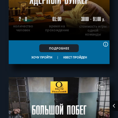
2 - 8
01:00
3800 - 9100
р.
количество
время на
стоимость игры
человек
прохождение
одной
команды
ПОДРОБНЕЕ
ХОЧУ ПРОЙТИ
|
КВЕСТ ПРОЙДЕН
11+
БОЛЬШОЙ ПОБЕГ