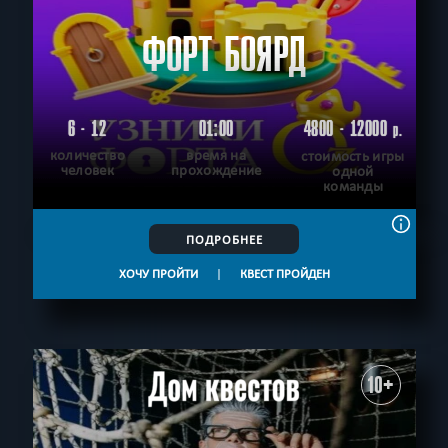
ФОРТ БОЯРД
6 - 12
01:00
4800 - 12000
р.
количество
время на
стоимость игры
человек
прохождение
одной
команды
ПОДРОБНЕЕ
ХОЧУ ПРОЙТИ
|
КВЕСТ ПРОЙДЕН
10+