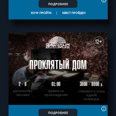
ПОДРОБНЕЕ
ХОЧУ ПРОЙТИ
|
КВЕСТ ПРОЙДЕН
12+
ПРОКЛЯТЫЙ ДОМ
2 - 6
01:00
3800 - 8000
р.
количество
время на
стоимость игры
человек
прохождение
одной
команды
ПОДРОБНЕЕ