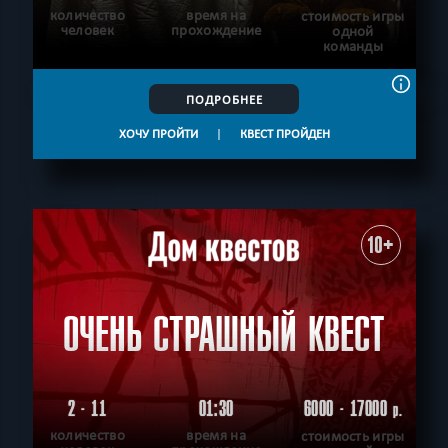
количество
время на
стоимость игры
человек
прохождение
одной
команды
ПОДРОБНЕЕ
ХОЧУ ПРОЙТИ
|
КВЕСТ ПРОЙДЕН
10+
ОЧЕНЬ СТРАШНЫЙ КВЕСТ
2 - 11
01:30
6000 - 17000
р.
количество
время на
стоимость игры