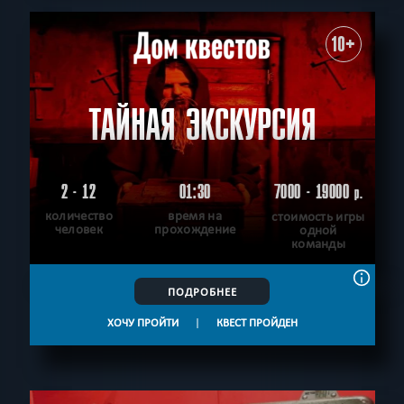
10+
ТАЙНАЯ ЭКСКУРСИЯ
2 - 12
01:30
7000 - 19000
р.
количество
время на
стоимость игры
человек
прохождение
одной
команды
ПОДРОБНЕЕ
ХОЧУ ПРОЙТИ
|
КВЕСТ ПРОЙДЕН