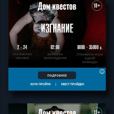
18+
ИЗГНАНИЕ
2 - 24
02:00
8000 - 35000
р.
количество
время на
стоимость игры
человек
прохождение
одной
команды
ПОДРОБНЕЕ
ХОЧУ ПРОЙТИ
|
КВЕСТ ПРОЙДЕН
12+