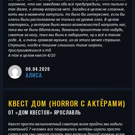
огромное, что нас заведомо обо всё предупредили, что пыльно и
так далее, к этому вопросов нет. Загадки в целом не сложные,
хоть мы в моменте затупили. Но было бы интереснее, если бы
ключи были расположены не только на уровне глаз. В целом
повторюсь, у актёров было много возможностей напугать нас,
пока мы не были бдительны, банально прошептав что нибудь,
схватив за ногу, пока мы были в лабиринте, ну и всё в таком
роде. А, и очень громкая музыка, из-за этого менее страшно.
Страшно, когда в тишине слышишь тихие шорохи,
прислушиваешься и тд.
А так в целом квест 4/10
06.04.2026
АЛИСА
КВЕСТ ДОМ (HORROR С АКТЁРАМИ)
ОТ «
ДОМ КВЕСТОВ
» ЯРОСЛАВЛЬ
Квест просто великолепный советую всем пройти мы ходили
компанией 7 человек все понравилось актёры играли просто
супер а как они умеют пугать это вопеще другой уровень всем