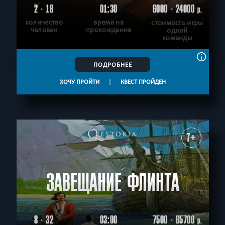
2 - 18
01:30
6000 - 24000
р.
количество
время на
стоимость игры
человек
прохождение
одной
команды
ПОДРОБНЕЕ
ХОЧУ ПРОЙТИ
|
КВЕСТ ПРОЙДЕН
7+
ЗАВЕЩАНИЕ ФЛИНТА
8 - 32
03:00
7500 - 65700
р.