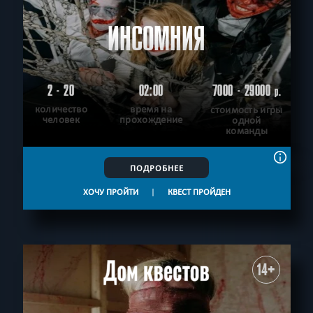
ИНСОМНИЯ
2 - 20
02:00
7000 - 29000
р.
количество
время на
стоимость игры
человек
прохождение
одной
команды
ПОДРОБНЕЕ
ХОЧУ ПРОЙТИ
|
КВЕСТ ПРОЙДЕН
14+