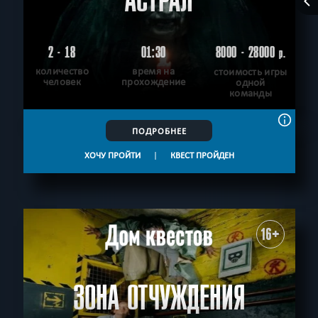
АСТРАЛ
2 - 18
01:30
8000 - 28000
р.
количество
время на
стоимость игры
человек
прохождение
одной
команды
ПОДРОБНЕЕ
ХОЧУ ПРОЙТИ
|
КВЕСТ ПРОЙДЕН
16+
ЗОНА ОТЧУЖДЕНИЯ