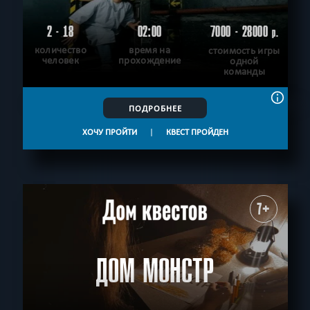
2 - 18
02:00
7000 - 28000
р.
количество
время на
стоимость игры
человек
прохождение
одной
команды
ПОДРОБНЕЕ
ХОЧУ ПРОЙТИ
|
КВЕСТ ПРОЙДЕН
7+
ДОМ МОНСТР