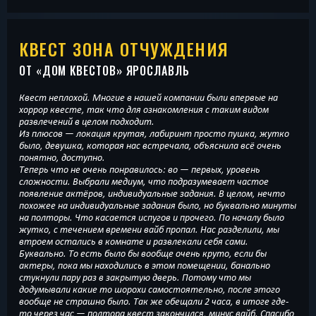
КВЕСТ ЗОНА ОТЧУЖДЕНИЯ
ОТ «
ДОМ КВЕСТОВ
» ЯРОСЛАВЛЬ
Квест неплохой. Многие в нашей компании были впервые на
хоррор квесте, так что для ознакомления с таким видом
развлечений в целом подходит.
Из плюсов — локация крутая, лабиринт просто пушка, жутко
было, девушка, которая нас встречала, объяснила всё очень
понятно, доступно.
Теперь что не очень понравилось: во — первых, уровень
сложности. Выбрали медиум, что подразумевает частое
появление актёров, индивидуальные задания. В целом, нечто
похожее на индивидуальные задания было, но буквально минуты
на полторы. Что касается испугов и прочего. По началу было
жутко, с течением времени вайб пропал. Нас разделили, мы
втроем остались в комнате и развлекали себя сами.
Буквально. То есть было бы вообще очень круто, если бы
актеры, пока мы находились в этом помещении, банально
стукнули пару раз в закрытую дверь. Потому что мы
додумывали какие то шорохи самостоятельно, после этого
вообще не страшно было. Так же обещали 2 часа, в итоге где-
то через час — полтора квест закончился, минус вайб. Спасибо