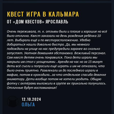
КВЕСТ ИГРА В КАЛЬМАРА
ОТ «
ДОМ КВЕСТОВ
» ЯРОСЛАВЛЬ
Очень переживала, т. к. отзывы были и плохие и хорошие но всё
было отлично. Квест заказали на день рождения ребёнка 10
лет. Выбирали ещё и по месторасположению. Удобно
добираться нашли довольно быстро. Да, мы немного
подождали на улице но нас предупредили заранее во сколько
запустят. Уютная домашняя обстановка. Вежливый персонал.
Сам квест детям очень понравился. Пока дети играли мы
накрыли им стол с угощениями . Аренда на час но за 15 минут
дети всё съели и попросили ещё играть и им не отказали, что
было очень приятно. Развлекали их до последнего играли в
мафию, потом в крокодила…за что отдельное спасибо девочке
аниматору. Дети вообще потом не хотели уходить. Общую
фотку с актёрами выложили в группе вк прикольно получилось.
Отличные будут воспоминания!
12.10.2024
ОЛЬГА