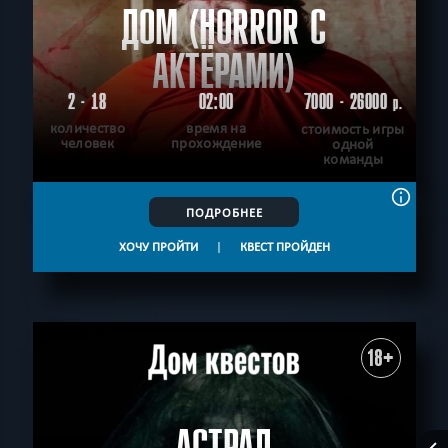
ДОМ (HORROR С
АКТЁРАМИ)
2 - 18
02:00
7000 - 26000
р.
количество
время на
стоимость игры
человек
прохождение
одной
команды
ПОДРОБНЕЕ
ХОЧУ ПРОЙТИ
|
КВЕСТ ПРОЙДЕН
18+