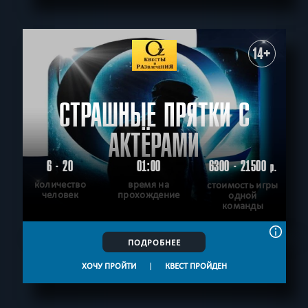
СБРОСИТЬ ФИЛЬТР
ВСЕ КВЕСТЫ
14+
СТРАШНЫЕ ПРЯТКИ С
АКТЁРАМИ
6 - 20
01:00
6300 - 21500
р.
количество
время на
стоимость игры
человек
прохождение
одной
команды
ПОДРОБНЕЕ
ХОЧУ ПРОЙТИ
|
КВЕСТ ПРОЙДЕН