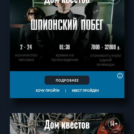
ШПИОНСКИЙ ПОБЕГ
2 - 24
01:30
7000 - 32000
р.
количество
время на
стоимость игры
человек
прохождение
одной
команды
ПОДРОБНЕЕ
ХОЧУ ПРОЙТИ
|
КВЕСТ ПРОЙДЕН
14+