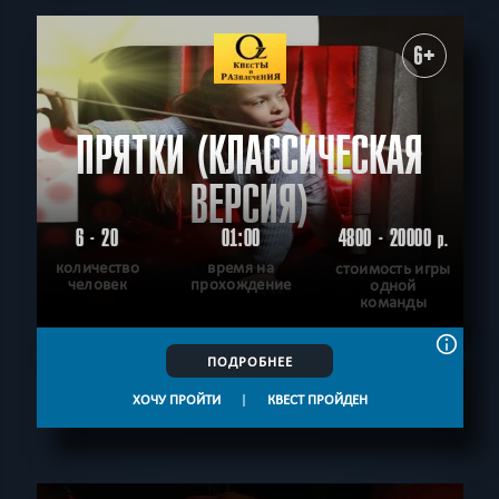
6+
ПРЯТКИ (КЛАССИЧЕСКАЯ
ВЕРСИЯ)
6 - 20
01:00
4800 - 20000
р.
количество
время на
стоимость игры
человек
прохождение
одной
команды
ПОДРОБНЕЕ
ХОЧУ ПРОЙТИ
|
КВЕСТ ПРОЙДЕН