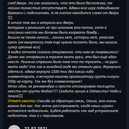
след дверь. Но как оказалось, что это было бесполезно, тк
логика полностью отсутствует. Админ всю игру подкидывала
бумажки с подсказками. А-ля кнопка находится слева от двери
🤦‍♀️
В итоге так мы и открыли все двери.
Антураж и реквизит не про шпионов это точно, хотя в
описании квеста мы должны были взорвать бомбу…
Вышли не поняв ничего… логики нет, истории нет, ужасная
грязь (на минуточку там ещё нужно ползать было, мы вышли
супер грязные все)
В видео отчете сказали откровенно, что нам не понравилось!
Далее нас отправили в туалет мыть руки, это был ещё один
квест. Реально страшно было там что то трогать… но руки
мыть надо! Кое как в холодной воде мы отмыли руки. Вернулись
одеться, админ вернула 1500 тыс без каких либо
комментариев, а вечером нашему организатору группы кинули
500р на карту. Так же без комментариев!
Итог один, не рекомендую и просто отговариваю посещать
квесты от группы Фобия!!!! Сходите лучше в ОзКвесты! Небо и
Земля👍🏻
Ответ квеста
: Спасибо за обратную связь, Ольга, это очень
важно для нас. Нас очень расстраивает, когда наши игроки
остаются недовольны. Будем работать как над устранением
недочетов, так и с персоналом.
22.03.2021