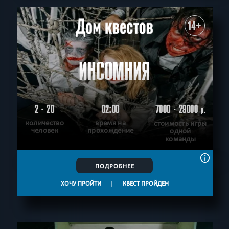
14+
ИНСОМНИЯ
2 - 20
02:00
7000 - 29000
р.
количество
время на
стоимость игры
человек
прохождение
одной
команды
ПОДРОБНЕЕ
ХОЧУ ПРОЙТИ
|
КВЕСТ ПРОЙДЕН