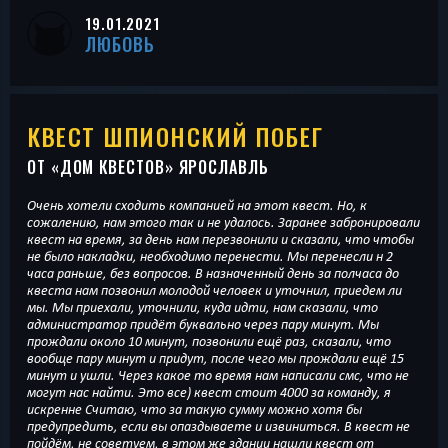
19.01.2021
ЛЮБОВЬ
КВЕСТ ШПИОНСКИЙ ПОБЕГ
ОТ «
ДОМ КВЕСТОВ
» ЯРОСЛАВЛЬ
Очень хотели сходить компанией на этот квест. Но, к
сожалению, нам этого так и не удалось. Заранее забронировали
квест на время, за день нам перезвонили и сказали, что чтобы
не было накладки, необходимо перенести. Мы перенесли н 2
часа раньше, без вопросов. В назначенный день за полчаса до
квеста нам позвонил молодой человек и уточнил, приедем ли
мы. Мы приехали, уточнили, куда идти, нам сказали, что
администратор придёт буквально через пару минут. Мы
прождали около 10 минут, позвонили ещё раз, сказали, что
вообще пару минут и придут, после чего мы прождали ещё 15
минут и ушли. Через какое то время нам написали смс, что не
могут нас найти. Это все) квест стоит 4000 за команду, я
искренне Считаю, что за такую сумму можно хотя бы
предупредить, если вы опаздываете и извиниться. В квест не
пойдём, не советуем, в этом же здании нашли квест от