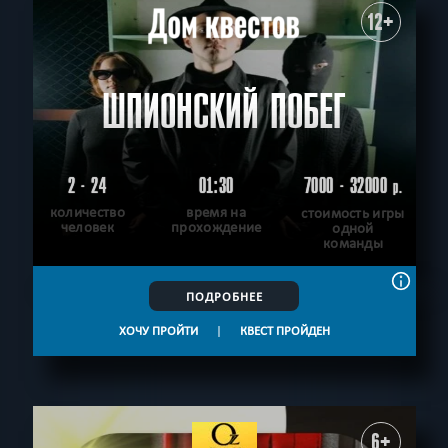
12+
ШПИОНСКИЙ ПОБЕГ
2 - 24
01:30
7000 - 32000
р.
количество
время на
стоимость игры
человек
прохождение
одной
команды
ПОДРОБНЕЕ
ХОЧУ ПРОЙТИ
|
КВЕСТ ПРОЙДЕН
6+