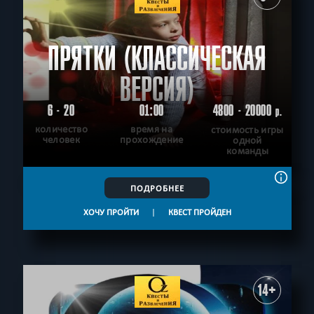
ПРЯТКИ (КЛАССИЧЕСКАЯ
ВЕРСИЯ)
6 - 20
01:00
4800 - 20000
р.
количество
время на
стоимость игры
человек
прохождение
одной
команды
ПОДРОБНЕЕ
ХОЧУ ПРОЙТИ
|
КВЕСТ ПРОЙДЕН
14+