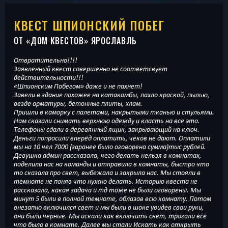
КВЕСТ ШПИОНСКИЙ ПОБЕГ
ОТ «
ДОМ КВЕСТОВ
» ЯРОСЛАВЛЬ
Отвратительно!!!!
Заявленный квест совершенно не соответсвует
действительности!!!
«Шпионским Побегом» даже и не пахнет!
Завели в здание похожее на катакомбы, пахло краской, пылью,
везде арматуры, бетонные плиты, хлам.
Пришли в каморку с палетами, накрытыми тканью и стульями.
Нам сказали снимать верхнюю одежду и класть на все это.
Телефоны сдали в деревянный ящик, закрывающий на ключ.
Деньги попросили вперёд оплатить, чеков не дают. Оплатили
мы на 10 чел 7000 (заранее было оговорена сумма)тыс рублей.
Девушка админ рассказала, чего делать нельзя в комнатах,
поделила нас на команды и отправила в комнаты, быстро что
то сказала про свет, выбежала и закрыла нас. Мы стояли в
темноте не поняв что нужно делать. Историю квеста не
рассказала, какая задача и тд тоже не были оговорены. Мы
минут 5 были в полной темноте, облазав всю комнату. Потом
внезапно включился свет и мы были в шоке увидев свои руки,
они были чёрные. Мы искали как включить свет, трогали все
что было в комнате. Далее мы стали Искать как открыть