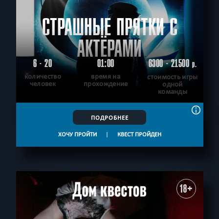
СТРАШНЫЕ ПРЯТКИ С
АКТЁРАМИ
6 - 20
01:00
6300 - 21500
р.
количество
время на
стоимость игры
человек
прохождение
одной
команды
ПОДРОБНЕЕ
ХОЧУ ПРОЙТИ
|
КВЕСТ ПРОЙДЕН
18+