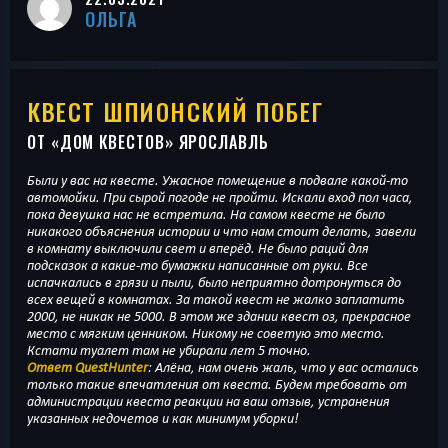
ОЛЬГА
КВЕСТ ШПИОНСКИЙ ПОБЕГ
ОТ «
ДОМ КВЕСТОВ
» ЯРОСЛАВЛЬ
Были у вас на квесте. Ужасное помещение в подвале какой-то
автомойки. При сырой погоде не пройти. Искали вход пол часа,
пока девушка нас не встретила. На самом квесте не было
никакого объяснения истории и что нам стоит делать, завели
в комнату выключили свет и вперёд. Не было раций для
подсказок а какие-то бумажки написанные от руки. Все
испачкались в грязи и пыли, было неприятно дотронуться до
всех вещей в комнатах. За такой квест не жалко заплатить
2000, не никак не 5000. В этом же здании квест оз, прекрасное
место с мягким ценником. Никому не советую это место.
Кстати туалет там не убирали лет 5 точно.
Ответ QuestHunter
: Алёна, нам очень жаль, что у вас остались
только такие впечатления от квеста. Будем требовать от
администрации квеста реакции на ваш отзыв, устранения
указанных недочетов и как минимум уборки!