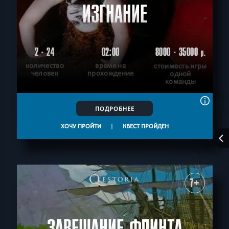
ИЗГНАНИЕ
2 - 24
02:00
8000 - 35000
р.
количество
время на
стоимость игры
человек
прохождение
одной
команды
ПОДРОБНЕЕ
ХОЧУ ПРОЙТИ
|
КВЕСТ ПРОЙДЕН
7+