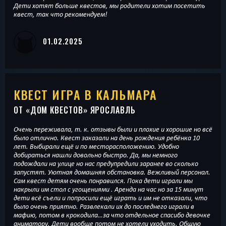
Дети хотят больше квестов, мы родители хотим посетить
квест, так что рекомендуем!
01.02.2025
КВЕСТ ИГРА В КАЛЬМАРА
ОТ «
ДОМ КВЕСТОВ
» ЯРОСЛАВЛЬ
Очень переживала, т. к. отзывы были и плохие и хорошие но всё
было отлично. Квест заказали на день рождения ребёнка 10
лет. Выбирали ещё и по месторасположению. Удобно
добираться нашли довольно быстро. Да, мы немного
подождали на улице но нас предупредили заранее во сколько
запустят. Уютная домашняя обстановка. Вежливый персонал.
Сам квест детям очень понравился. Пока дети играли мы
накрыли им стол с угощениями . Аренда на час но за 15 минут
дети всё съели и попросили ещё играть и им не отказали, что
было очень приятно. Развлекали их до последнего играли в
мафию, потом в крокодила…за что отдельное спасибо девочке
аниматору. Дети вообще потом не хотели уходить. Общую