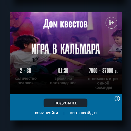
СБРОСИТЬ ФИЛЬТР
ВСЕ КВЕСТЫ
6+
ИГРА В КАЛЬМАРА
2 - 30
01:30
7000 - 37000
р.
количество
время на
стоимость игры
человек
прохождение
одной
команды
ПОДРОБНЕЕ
ХОЧУ ПРОЙТИ
|
КВЕСТ ПРОЙДЕН