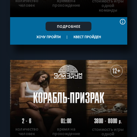
количество
время на
стоимость игры
человек
прохождение
одной
команды
ПОДРОБНЕЕ
ХОЧУ ПРОЙТИ
|
КВЕСТ ПРОЙДЕН
12+
КОРАБЛЬ-ПРИЗРАК
2 - 6
01:00
3800 - 8000
р.
количество
время на
стоимость игры
человек
прохождение
одной