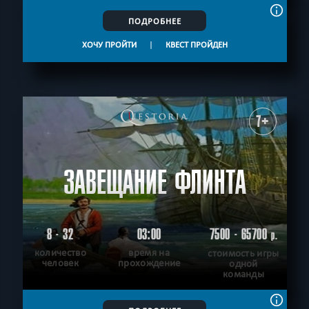
ПОДРОБНЕЕ
ХОЧУ ПРОЙТИ
|
КВЕСТ ПРОЙДЕН
7+
ЗАВЕЩАНИЕ ФЛИНТА
8 - 32
03:00
7500 - 65700
р.
количество
время на
стоимость игры
человек
прохождение
одной
команды