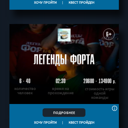
ХОЧУ ПРОЙТИ
|
КВЕСТ ПРОЙДЕН
6+
ЛЕГЕНДЫ ФОРТА
6 - 40
02:30
20600 - 134900
р.
количество
время на
стоимость игры
человек
прохождение
одной
команды
ПОДРОБНЕЕ
ХОЧУ ПРОЙТИ
|
КВЕСТ ПРОЙДЕН