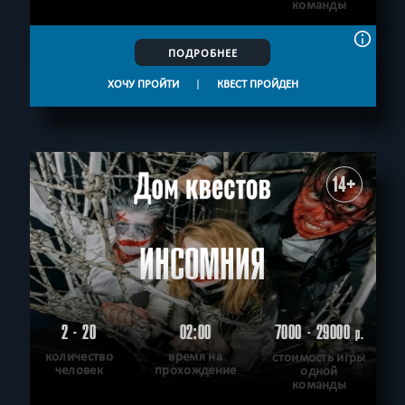
команды
ПОДРОБНЕЕ
ХОЧУ ПРОЙТИ
|
КВЕСТ ПРОЙДЕН
14+
ИНСОМНИЯ
2 - 20
02:00
7000 - 29000
р.
количество
время на
стоимость игры
человек
прохождение
одной
команды