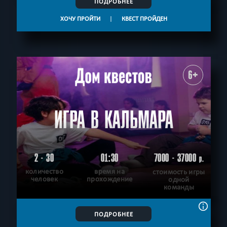
ПОДРОБНЕЕ
ХОЧУ ПРОЙТИ
|
КВЕСТ ПРОЙДЕН
6+
ИГРА В КАЛЬМАРА
2 - 30
01:30
7000 - 37000
р.
количество
время на
стоимость игры
человек
прохождение
одной
команды
ПОДРОБНЕЕ