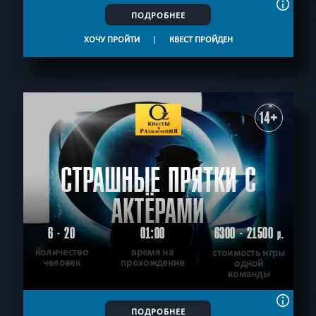
ПОДРОБНЕЕ
ХОЧУ ПРОЙТИ
|
КВЕСТ ПРОЙДЕН
14+
СТРАШНЫЕ ПРЯТКИ С
АКТЁРАМИ
6 - 20
01:00
6300 - 21500
р.
количество
время на
стоимость игры
человек
прохождение
одной
команды
ПОДРОБНЕЕ