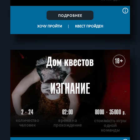
ПОДРОБНЕЕ
ХОЧУ ПРОЙТИ
|
КВЕСТ ПРОЙДЕН
18+
ИЗГНАНИЕ
2 - 24
02:00
8000 - 35000
р.
количество
время на
стоимость игры
человек
прохождение
одной
команды