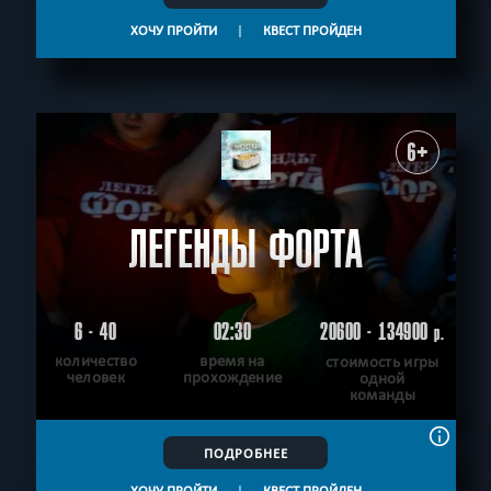
ХОЧУ ПРОЙТИ
|
КВЕСТ ПРОЙДЕН
6+
ЛЕГЕНДЫ ФОРТА
6 - 40
02:30
20600 - 134900
р.
количество
время на
стоимость игры
человек
прохождение
одной
команды
ПОДРОБНЕЕ
ХОЧУ ПРОЙТИ
|
КВЕСТ ПРОЙДЕН