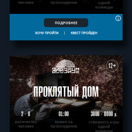
человек
прохождение
одной
команды
ПОДРОБНЕЕ
ХОЧУ ПРОЙТИ
|
КВЕСТ ПРОЙДЕН
12+
ПРОКЛЯТЫЙ ДОМ
2 - 6
01:00
3800 - 8000
р.
количество
время на
стоимость игры
человек
прохождение
одной
команды