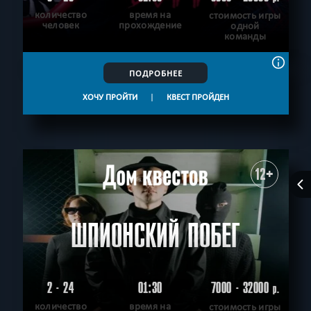
количество
время на
стоимость игры
человек
прохождение
одной
команды
ПОДРОБНЕЕ
ХОЧУ ПРОЙТИ
|
КВЕСТ ПРОЙДЕН
12+
ШПИОНСКИЙ ПОБЕГ
2 - 24
01:30
7000 - 32000
р.
количество
время на
стоимость игры