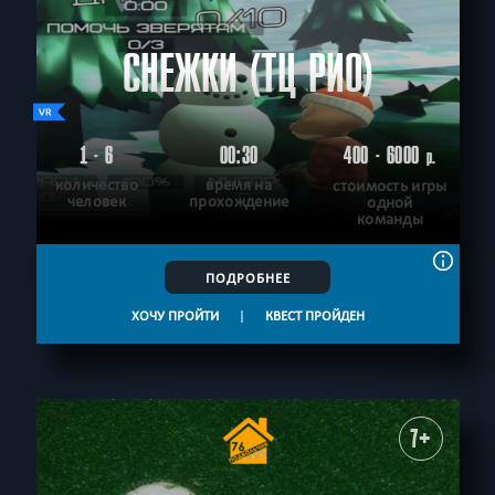
СНЕЖКИ (ТЦ РИО)
1 - 6
00:30
400 - 6000
р.
количество
время на
стоимость игры
человек
прохождение
одной
команды
ПОДРОБНЕЕ
ХОЧУ ПРОЙТИ
|
КВЕСТ ПРОЙДЕН
7+