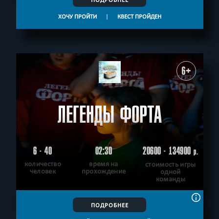
ХОЧУ ПРОЙТИ
|
КВЕСТ ПРОЙДЕН
6+
ЛЕГЕНДЫ ФОРТА
6 - 40
02:30
20600 - 134900
р.
количество
время на
стоимость игры
человек
прохождение
одной
команды
ПОДРОБНЕЕ