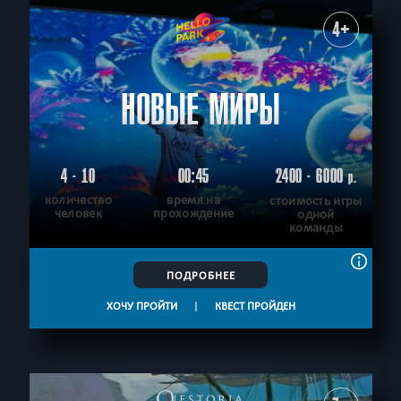
4+
НОВЫЕ МИРЫ
4 - 10
00:45
2400 - 6000
р.
количество
время на
стоимость игры
человек
прохождение
одной
команды
ПОДРОБНЕЕ
ХОЧУ ПРОЙТИ
|
КВЕСТ ПРОЙДЕН