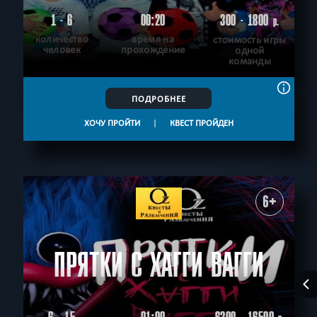
1 - 6
00:20
300 - 1800
р.
количество
время на
стоимость игры
человек
прохождение
одной
команды
ПОДРОБНЕЕ
ХОЧУ ПРОЙТИ
|
КВЕСТ ПРОЙДЕН
6+
ПРЯТКИ С ХАГГИ ВАГГИ