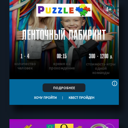
4+
ЛЕНТОЧНЫЙ ЛАБИРИНТ
1 - 4
00:15
300 - 1200
р.
количество
время на
стоимость игры
человек
прохождение
одной
команды
ПОДРОБНЕЕ
ХОЧУ ПРОЙТИ
|
КВЕСТ ПРОЙДЕН