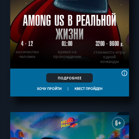
AMONG US В РЕАЛЬНОЙ
ЖИЗНИ
4 - 12
01:00
3200 - 9600
р.
количество
время на
стоимость игры
человек
прохождение
одной
команды
ПОДРОБНЕЕ
ХОЧУ ПРОЙТИ
|
КВЕСТ ПРОЙДЕН
6+