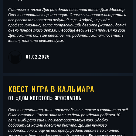
С детьми в честь Дня рождения посетили квест Дом-Монстр.
Очень понравилась организация! С нами созвонился,встретил и
всё рассказал и показал ведущий игры Андрей, игру вёл
профессионально, голос потрясающий! девочка (житель дома)
очень понравилась детям, и вообще весь квест прошёл на ура!
Дети хотят больше квестов, мы родители хотим посетить
квест, так что рекомендуем!
01.02.2025
КВЕСТ ИГРА В КАЛЬМАРА
ОТ «
ДОМ КВЕСТОВ
» ЯРОСЛАВЛЬ
Очень переживала, т. к. отзывы были и плохие и хорошие но всё
было отлично. Квест заказали на день рождения ребёнка 10
лет. Выбирали ещё и по месторасположению. Удобно
добираться нашли довольно быстро. Да, мы немного
подождали на улице но нас предупредили заранее во сколько
запустят. Уютная домашняя обстановка. Вежливый персонал.