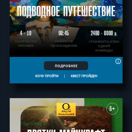
ПОДВОДНОЕ ПУТЕШЕСТВИЕ
4 - 10
00:45
2400 - 6000
р.
количество
время на
стоимость игры
человек
прохождение
одной
команды
ПОДРОБНЕЕ
ХОЧУ ПРОЙТИ
|
КВЕСТ ПРОЙДЕН
6+