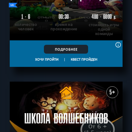
1 - 6
00:30
400 - 6000
р.
количество
время на
стоимость игры
человек
прохождение
одной
команды
ПОДРОБНЕЕ
ХОЧУ ПРОЙТИ
|
КВЕСТ ПРОЙДЕН
5+
ШКОЛА ВОЛШЕБНИКОВ