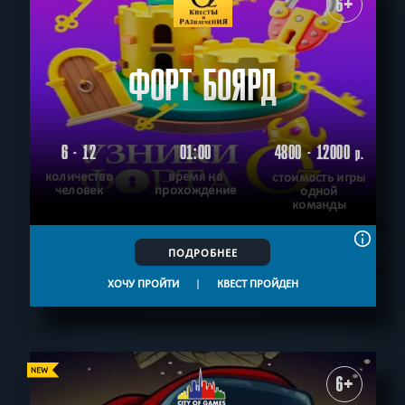
6+
ФОРТ БОЯРД
6 - 12
01:00
4800 - 12000
р.
количество
время на
стоимость игры
человек
прохождение
одной
команды
ПОДРОБНЕЕ
ХОЧУ ПРОЙТИ
|
КВЕСТ ПРОЙДЕН
6+