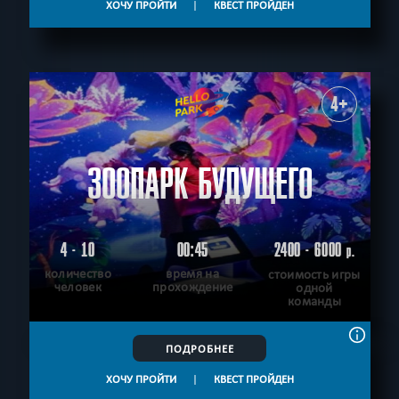
ХОЧУ ПРОЙТИ
|
КВЕСТ ПРОЙДЕН
4+
ЗООПАРК БУДУЩЕГО
4 - 10
00:45
2400 - 6000
р.
количество
время на
стоимость игры
человек
прохождение
одной
команды
ПОДРОБНЕЕ
ХОЧУ ПРОЙТИ
|
КВЕСТ ПРОЙДЕН