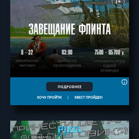
7+
ЗАВЕЩАНИЕ ФЛИНТА
8 - 32
03:00
7500 - 65700
р.
количество
время на
стоимость игры
человек
прохождение
одной
команды
ПОДРОБНЕЕ
ХОЧУ ПРОЙТИ
|
КВЕСТ ПРОЙДЕН
6+