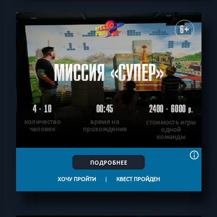
6+
МИССИЯ «СУПЕР»
4 - 10
00:45
2400 - 6000
р.
количество
время на
стоимость игры
человек
прохождение
одной
команды
ПОДРОБНЕЕ
ХОЧУ ПРОЙТИ
|
КВЕСТ ПРОЙДЕН