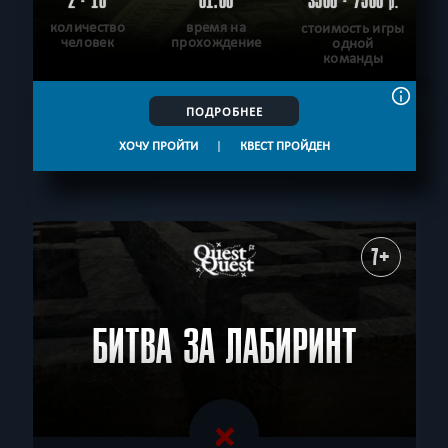
2 - 10
01:00
3500 - 7500
р.
количество
время на
стоимость игры
человек
прохождение
одной
команды
ПОДРОБНЕЕ
ХОЧУ ПРОЙТИ
|
КВЕСТ ПРОЙДЕН
7+
БИТВА ЗА ЛАБИРИНТ