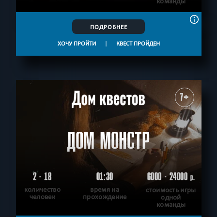
команды
ПОДРОБНЕЕ
ХОЧУ ПРОЙТИ
|
КВЕСТ ПРОЙДЕН
7+
ДОМ МОНСТР
2 - 18
01:30
6000 - 24000
р.
количество
время на
стоимость игры
человек
прохождение
одной
команды