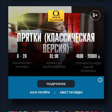
6+
ПРЯТКИ (КЛАССИЧЕСКАЯ
ВЕРСИЯ)
6 - 20
01:00
4800 - 20000
р.
количество
время на
стоимость игры
человек
прохождение
одной
команды
ПОДРОБНЕЕ
ХОЧУ ПРОЙТИ
|
КВЕСТ ПРОЙДЕН