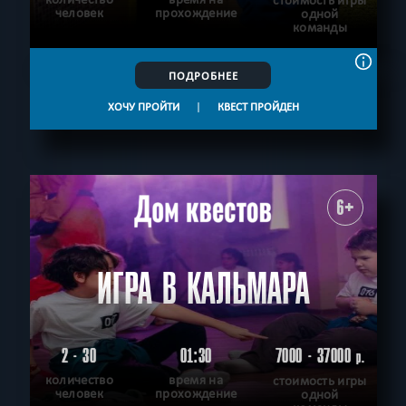
стоимость игры
человек
прохождение
одной
команды
ПОДРОБНЕЕ
ХОЧУ ПРОЙТИ
|
КВЕСТ ПРОЙДЕН
6+
ИГРА В КАЛЬМАРА
2 - 30
01:30
7000 - 37000
р.
количество
время на
стоимость игры
человек
прохождение
одной