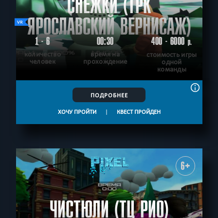
СНЕЖКИ (ТРК
ЯРОСЛАВСКИЙ ВЕРНИСАЖ)
1 - 6
00:30
400 - 6000
р.
количество
время на
стоимость игры
человек
прохождение
одной
команды
ПОДРОБНЕЕ
ХОЧУ ПРОЙТИ
|
КВЕСТ ПРОЙДЕН
6+
ЧИСТЮЛИ (ТЦ РИО)