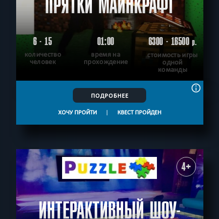
ПРЯТКИ МАЙНКРАФТ
6 - 15
01:00
6300 - 16500
р.
количество
время на
стоимость игры
человек
прохождение
одной
команды
ПОДРОБНЕЕ
ХОЧУ ПРОЙТИ
|
КВЕСТ ПРОЙДЕН
4+
ИНТЕРАКТИВНЫЙ ШОУ-