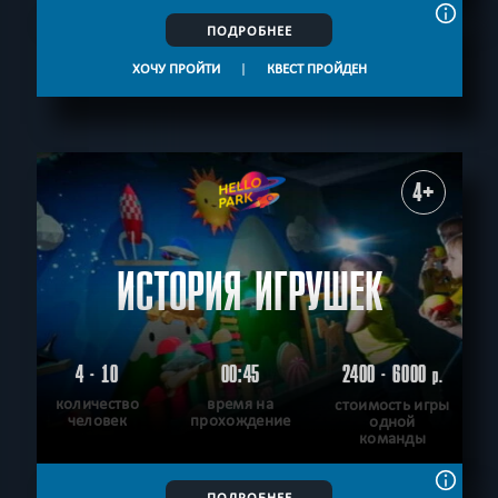
ПОДРОБНЕЕ
ХОЧУ ПРОЙТИ
|
КВЕСТ ПРОЙДЕН
4+
ИСТОРИЯ ИГРУШЕК
4 - 10
00:45
2400 - 6000
р.
количество
время на
стоимость игры
человек
прохождение
одной
команды
ПОДРОБНЕЕ