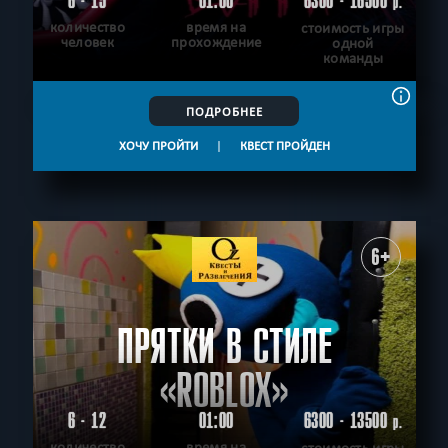
6 - 15
01:00
6300 - 16500
р.
количество
время на
стоимость игры
человек
прохождение
одной
команды
ПОДРОБНЕЕ
ХОЧУ ПРОЙТИ
|
КВЕСТ ПРОЙДЕН
6+
ПРЯТКИ В СТИЛЕ
«ROBLOX»
6 - 12
01:00
6300 - 13500
р.
количество
время на