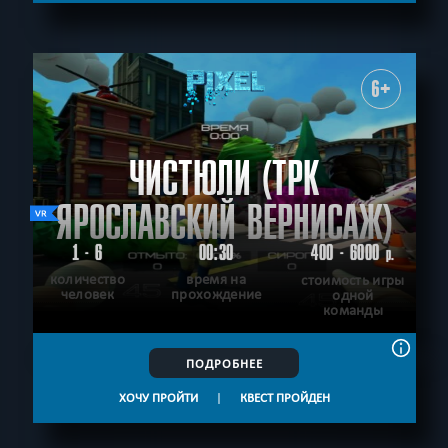
6+
ЧИСТЮЛИ (ТРК
ЯРОСЛАВСКИЙ ВЕРНИСАЖ)
1 - 6
00:30
400 - 6000
р.
количество
время на
стоимость игры
человек
прохождение
одной
команды
ПОДРОБНЕЕ
ХОЧУ ПРОЙТИ
|
КВЕСТ ПРОЙДЕН