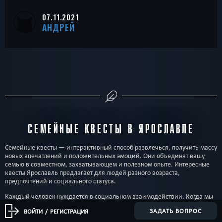
07.11.2021
АНДРЕЙ
СЕМЕЙНЫЕ КВЕСТЫ В ЯРОСЛАВЛЕ
Семейные квесты — интерактивный способ развлечься, получить массу
новых впечатлений и положительных эмоций. Они объединят вашу
семью в совместном, захватывающем и полезном опыте. Интересные
квесты Ярославль предлагает для людей разного возраста,
предпочтений и социального статуса.
Каждый человек нуждается в социальном взаимодействии. Когда мы
попадаем в сложные ситуации, нужно общаться с окружающими,
ЗАДАТЬ ВОПРОС
ВОЙТИ
/
РЕГИСТРАЦИЯ
чтобы преодолеть трудности. Квест-комнаты ставят команды в
ситуации, где без общения не обойтись. Приходится вместе обсуждать