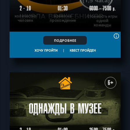
2 - 10
01:30
6000 - 7500
р.
количество
время на
стоимость игры
человек
прохождение
одной
команды
ПОДРОБНЕЕ
ХОЧУ ПРОЙТИ
|
КВЕСТ ПРОЙДЕН
6+
ОДНАЖДЫ В МУЗЕЕ