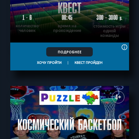
КВЕСТ
1 - 6
00:45
300 - 3000
р.
количество
время на
стоимость игры
человек
прохождение
одной
команды
ПОДРОБНЕЕ
ХОЧУ ПРОЙТИ
|
КВЕСТ ПРОЙДЕН
4+
КОСМИЧЕСКИЙ БАСКЕТБОЛ