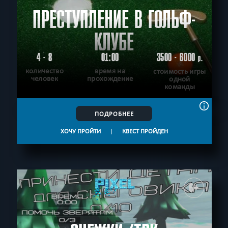
ПРЕСТУПЛЕНИЕ В ГОЛЬФ-
КЛУБЕ
4 - 8
01:00
3500 - 6000
р.
количество
время на
стоимость игры
человек
прохождение
одной
команды
ПОДРОБНЕЕ
ХОЧУ ПРОЙТИ
|
КВЕСТ ПРОЙДЕН
6+