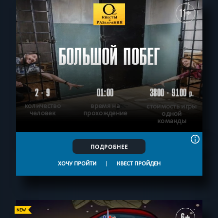
11+
БОЛЬШОЙ ПОБЕГ
2 - 9
01:00
3800 - 9100
р.
количество
время на
стоимость игры
человек
прохождение
одной
команды
ПОДРОБНЕЕ
ХОЧУ ПРОЙТИ
|
КВЕСТ ПРОЙДЕН
6+