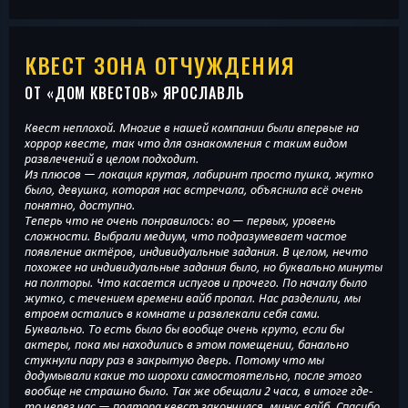
КВЕСТ ЗОНА ОТЧУЖДЕНИЯ
ОТ «
ДОМ КВЕСТОВ
» ЯРОСЛАВЛЬ
Квест неплохой. Многие в нашей компании были впервые на
хоррор квесте, так что для ознакомления с таким видом
развлечений в целом подходит.
Из плюсов — локация крутая, лабиринт просто пушка, жутко
было, девушка, которая нас встречала, объяснила всё очень
понятно, доступно.
Теперь что не очень понравилось: во — первых, уровень
сложности. Выбрали медиум, что подразумевает частое
появление актёров, индивидуальные задания. В целом, нечто
похожее на индивидуальные задания было, но буквально минуты
на полторы. Что касается испугов и прочего. По началу было
жутко, с течением времени вайб пропал. Нас разделили, мы
втроем остались в комнате и развлекали себя сами.
Буквально. То есть было бы вообще очень круто, если бы
актеры, пока мы находились в этом помещении, банально
стукнули пару раз в закрытую дверь. Потому что мы
додумывали какие то шорохи самостоятельно, после этого
вообще не страшно было. Так же обещали 2 часа, в итоге где-
то через час — полтора квест закончился, минус вайб. Спасибо