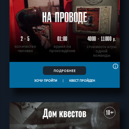
НА ПРОВОДЕ
2 - 5
01:00
4000 - 11000
р.
количество
время на
стоимость игры
человек
прохождение
одной
команды
ПОДРОБНЕЕ
ХОЧУ ПРОЙТИ
|
КВЕСТ ПРОЙДЕН
10+