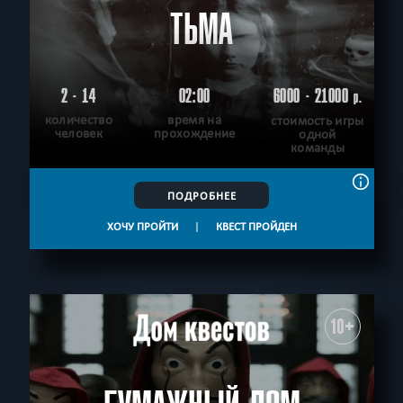
ТЬМА
2 - 14
02:00
6000 - 21000
р.
количество
время на
стоимость игры
человек
прохождение
одной
команды
ПОДРОБНЕЕ
ХОЧУ ПРОЙТИ
|
КВЕСТ ПРОЙДЕН
10+