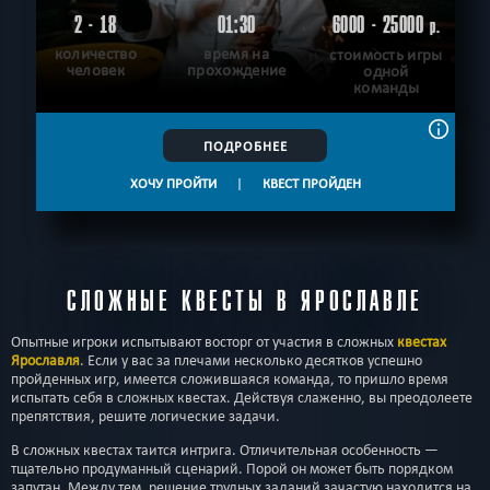
2 - 18
01:30
6000 - 25000
р.
количество
время на
стоимость игры
человек
прохождение
одной
команды
ПОДРОБНЕЕ
ХОЧУ ПРОЙТИ
|
КВЕСТ ПРОЙДЕН
СЛОЖНЫЕ КВЕСТЫ В ЯРОСЛАВЛЕ
Опытные игроки испытывают восторг от участия в сложных
квестах
Ярославля
. Если у вас за плечами несколько десятков успешно
пройденных игр, имеется сложившаяся команда, то пришло время
испытать себя в сложных квестах. Действуя слаженно, вы преодолеете
препятствия, решите логические задачи.
В сложных квестах таится интрига. Отличительная особенность —
тщательно продуманный сценарий. Порой он может быть порядком
запутан. Между тем, решение трудных заданий зачастую находится на