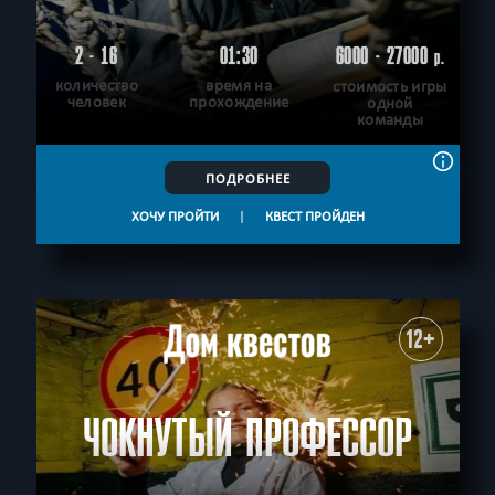
2 - 16
01:30
6000 - 27000
р.
количество
время на
стоимость игры
человек
прохождение
одной
команды
ПОДРОБНЕЕ
ХОЧУ ПРОЙТИ
|
КВЕСТ ПРОЙДЕН
12+
ЧОКНУТЫЙ ПРОФЕССОР