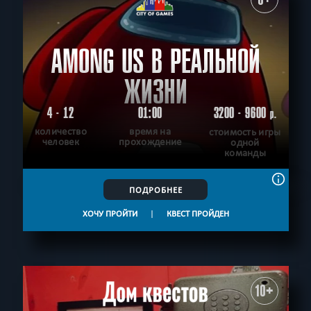
AMONG US В РЕАЛЬНОЙ
ЖИЗНИ
4 - 12
01:00
3200 - 9600
р.
количество
время на
стоимость игры
человек
прохождение
одной
команды
ПОДРОБНЕЕ
ХОЧУ ПРОЙТИ
|
КВЕСТ ПРОЙДЕН
10+