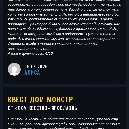
огромное, что нас заведомо обо всё предупредили, что пыльно и
так далее, к этому вопросов нет. Загадки в целом не сложные,
хоть мы в моменте затупили. Но было бы интереснее, если бы
ключи были расположены не только на уровне глаз. В целом
повторюсь, у актёров было много возможностей напугать нас,
пока мы не были бдительны, банально прошептав что нибудь,
схватив за ногу, пока мы были в лабиринте, ну и всё в таком
роде. А, и очень громкая музыка, из-за этого менее страшно.
Страшно, когда в тишине слышишь тихие шорохи,
прислушиваешься и тд.
А так в целом квест 4/10
06.04.2026
АЛИСА
КВЕСТ ДОМ МОНСТР
ОТ «
ДОМ КВЕСТОВ
» ЯРОСЛАВЛЬ
С детьми в честь Дня рождения посетили квест Дом-Монстр.
Очень понравилась организация! С нами созвонился,встретил и
всё рассказал и показал ведущий игры Андрей, игру вёл