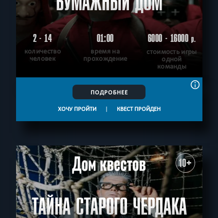
БУМАЖНЫЙ ДОМ
2 - 14
01:00
6000 - 16000
р.
количество
время на
стоимость игры
человек
прохождение
одной
команды
ПОДРОБНЕЕ
ХОЧУ ПРОЙТИ
|
КВЕСТ ПРОЙДЕН
10+
ТАЙНА СТАРОГО ЧЕРДАКА