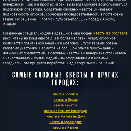
поверхности. Как и в простых играх, вы всегда можете воспользоваться
подсказкой оператора. Создатели сложных квестов учитывают
подкованность игроков, соблюдая последовательность в постановке
задач. Их решение — прямой путь от небольших побед к яркому
финалу.
Созданные специально для видавших виды людей
квесты в Ярославле
рассчитаны на команды от 2–3 и более человек. Азарт, огромное
количество позитивной энергии и мозговой штурм гарантированы
каждому участнику. Несмотря на большой опыт в прохождении
логических препятствий, в сложных квестах вы наверняка столкнетесь
с качественными мультимедийным оформлением и новыми
загадками, где придется поработать над алгоритмами решений.
САМЫЕ СЛОЖНЫЕ КВЕСТЫ В ДРУГИХ
ГОРОДАХ:
квесты Воронеж
квесты в Перми
квесты Саратов
квесты в Нижнем Новгороде
квесты в Ростове на Дону
квесты в Краснодаре
квесты в Казани