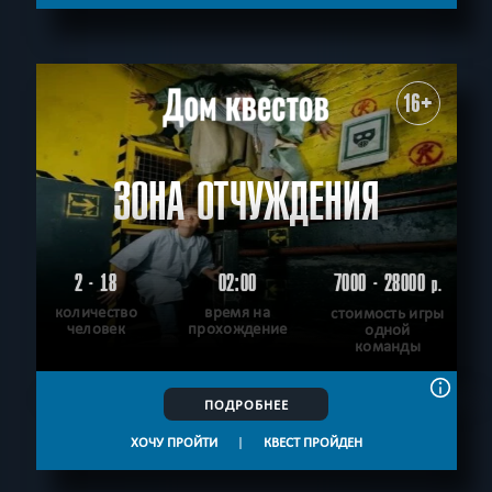
16+
ЗОНА ОТЧУЖДЕНИЯ
2 - 18
02:00
7000 - 28000
р.
количество
время на
стоимость игры
человек
прохождение
одной
команды
ПОДРОБНЕЕ
ХОЧУ ПРОЙТИ
|
КВЕСТ ПРОЙДЕН