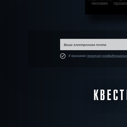
человек
прохо
П
ХОЧУ ПРОЙТ
Я принимаю
политику конфиденциаль
КВЕСТ