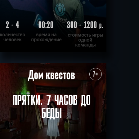
2 - 4
00:20
300 - 1200
р.
количество
время на
стоимость игры
человек
прохождение
одной
команды
ПОДРОБНЕЕ
ХОЧУ ПРОЙТИ
|
КВЕСТ ПРОЙДЕН
7+
ПРЯТКИ. 7 ЧАСОВ ДО
БЕДЫ