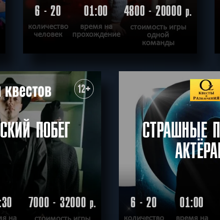
6 - 20
01:00
4800 - 20000
.
р.
количество
время на
стоимость игры
человек
прохождение
одной
команды
ПОДРОБНЕЕ
ХОЧУ ПРОЙТИ
|
КВЕСТ ПРОЙДЕН
12+
СКИЙ ПОБЕГ
СТРАШНЫЕ П
АКТЁР
:30
7000 - 32000
6 - 20
01:00
р.
мя на
количество
время на
стоимость игры