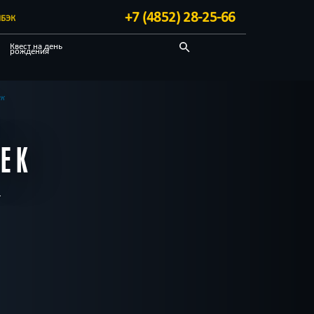
+7 (4852) 28-25-66
БЭК
Квест на день
рождения
Детективные
Квест-комнаты
ек
ЕК