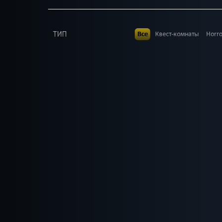
ТИП
Все
Квест-комнаты
Horr
В КОМАНДЕ
Все
до 1
до 2
до 3
до
до 18
до 19
до 20
ВОЗРАСТ
Все
4+
5+
6+
7+
8+
ТЕМАТИКА
Все
Ролевые
Страшные
Сложные
Для взрос
РАЙОН
Все
Кировский
Красноп
Необычные
Стимпан
ПОИСК:
Приключения