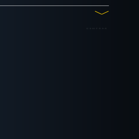
НАШЕЛСЯ
до 15
до 16
до 17
1
КВЕСТ
ктёров
Антуражные
Мистика
Детективные
С аниматором
СБРОСИТЬ ФИЛЬТР
ВСЕ КВЕСТЫ