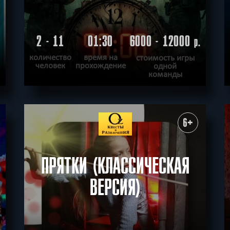
2 - 11
01:30
6000 - 12000
.
р.
количество
время на
стоимость игры
человек
прохождение
одной
команды
ПОДРОБНЕЕ
ХОЧУ ПРОЙТИ
|
КВЕСТ ПРОЙДЕН
6+
ПРЯТКИ (КЛАССИЧЕСКАЯ
ВЕРСИЯ)