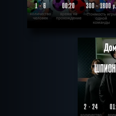
1 - 6
00:20
300 - 1800
р
количество
время на
стоимость игры
человек
прохождение
одной
команды
ПОДРОБНЕЕ
ХОЧУ ПРОЙТИ
|
КВЕСТ ПРОЙДЕН
ШПИОН
2 - 24
01
количество
вре