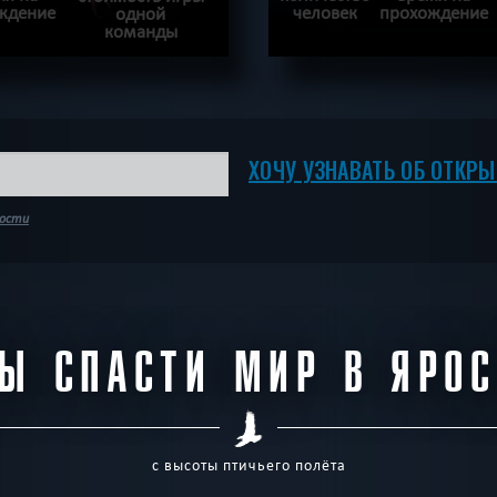
ждение
человек
прохождение
одной
команды
ОДРОБНЕЕ
ПОДРОБН
И
|
КВЕСТ ПРОЙДЕН
ХОЧУ ПРОЙТИ
|
К
ХОЧУ УЗНАВАТЬ ОБ ОТКР
ности
Ы СПАСТИ МИР В ЯРО
с высоты птичьего полёта