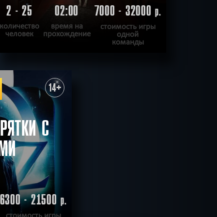
2 - 25
02:00
7000 - 32000
р.
количество
время на
стоимость игры
человек
прохождение
одной
команды
ПОДРОБНЕЕ
ХОЧУ ПРОЙТИ
|
КВЕСТ ПРОЙДЕН
14+
РЯТКИ С
АМИ
6300 - 21500
р.
стоимость игры