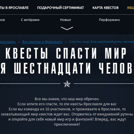
СТЫ В ЯРОСЛАВЛЕ
ПОДАРОЧНЫЙ СЕРТИФИКАТ
КАРТА КВЕСТОВ
КЕШ
ков
С актёрами
Новые
Перформанс
Семейные
Живые
Виртуальные
чные
С аниматором
Научные
По фильму
рославль
Все квесты в Ярославле
Спасти мир для шестнадцати челов
КВЕСТЫ СПАСТИ МИР
естов
Блог
Другой город
ЛЯ ШЕСТНАДЦАТИ ЧЕЛОВ
Все мы знаем, что наш мир обречен.
Если хотите его спасти, то эти квесты Ярославля для вас
Если вы команда из 16 участников, и проживаете в Ярославле, то
захватывающий мир квестов ждет вас. Оторвитесь от ежедневной рутины
и откройте для себя новый мир игр и фантазий! Вперед, вас ждут
приключения!