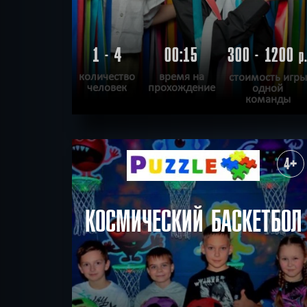
1 - 4
00:15
300 - 1200
р
количество
время на
стоимость игры
человек
прохождение
одной
команды
ПОДРОБНЕЕ
ХОЧУ ПРОЙТИ
|
КВЕСТ ПРОЙДЕН
4+
КОСМИЧЕСКИЙ БАСКЕТБОЛ