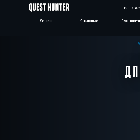
ВСЕ КВЕ
Детские
Страшные
Для нович
Для взрослых
Выездные
Сложные
Приключения
Необычные
Технологи
Я
Корпоративным
Отзывы на квесты
Бренды кв
клиентам
Д