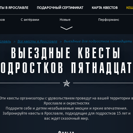
СТЫ В ЯРОСЛАВЛЕ
ПОДАРОЧНЫЙ СЕРТИФИКАТ
КАРТА КВЕСТОВ
КЕШ
ков
С актёрами
Новые
Перформанс
Семейные
Живые
Виртуальные
чные
С аниматором
Научные
По фильму
славль
Все квесты в Ярославле
Выездные для подростков пятнадцати
ВЫЕЗДНЫЕ КВЕСТЫ
естов
Блог
Другой город
ПОДРОСТКОВ ПЯТНАДЦАТ
Эти квесты организаторы с удовольствием проведут на вашей территории 
Ярославле и окрестностях
Подарите себе и детям незабываемые эмоции и яркие впечатления.
Забронируйте квесты в Ярославле, подходящие для подростков 15 лет и
вас ждет сказочный мир.