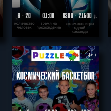
6 - 20
01:00
6300 - 21500
.
р.
количество
время на
стоимость игры
человек
прохождение
одной
команды
ПОДРОБНЕЕ
ХОЧУ ПРОЙТИ
|
КВЕСТ ПРОЙДЕН
4+
КОСМИЧЕСКИЙ БАСКЕТБОЛ