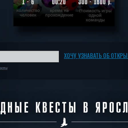
1 - 6
00:20
300 - 1800
р.
количество
время на
стоимость игры
человек
прохождение
одной
команды
ПОДРОБНЕЕ
ХОЧУ ПРОЙТИ
|
КВЕСТ ПРОЙДЕН
ХОЧУ УЗНАВАТЬ ОБ ОТКР
ности
ДНЫЕ КВЕСТЫ В ЯРОС