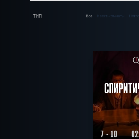
ТИП
Все
Квест-комнаты
Horr
В КОМАНДЕ
Все
до 1
до 2
до 3
до
до 18
до 19
до 20
ВОЗРАСТ
Все
4+
5+
6+
7+
8+
ТЕМАТИКА
Все
Ролевые
Страшные
Сложные
Для взрос
РАЙОН
Все
Кировский
Красноп
Необычные
Стимпан
ПОИСК:
Приключения
СПИРИТИ
7 - 10
02