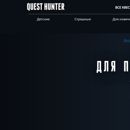
ВСЕ КВЕ
Детские
Страшные
Для нович
Для взрослых
Выездные
Сложные
Приключения
Необычные
Технологи
Яро
Корпоративным
Отзывы на квесты
Бренды кв
клиентам
ДЛЯ 