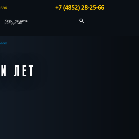
+7 (4852) 28-25-66
БЭК
Квест на день
рождения
Детективные
Квест-комнаты
 лет
И ЛЕТ
в