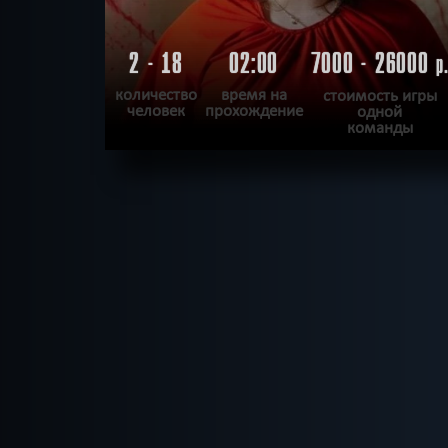
2 - 18
02:00
7000 - 26000
р
количество
время на
стоимость игры
человек
прохождение
одной
команды
ПОДРОБНЕЕ
ХОЧУ ПРОЙТИ
|
КВЕСТ ПРОЙДЕН