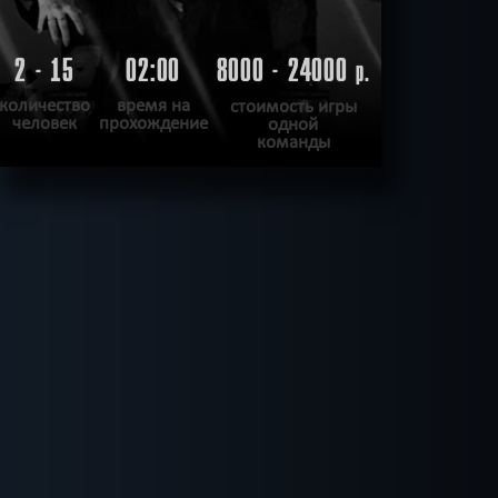
2 - 15
02:00
8000 - 24000
р.
количество
время на
стоимость игры
человек
прохождение
одной
команды
ПОДРОБНЕЕ
ХОЧУ ПРОЙТИ
|
КВЕСТ ПРОЙДЕН