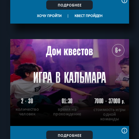
ПОДРОБНЕЕ
ХОЧУ ПРОЙТИ
|
КВЕСТ ПРОЙДЕН
6+
ИГРА В КАЛЬМАРА
2 - 30
01:30
7000 - 37000
р.
количество
время на
стоимость игры
человек
прохождение
одной
команды
ПОДРОБНЕЕ