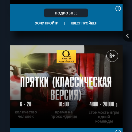
ПОДРОБНЕЕ
ХОЧУ ПРОЙТИ
|
КВЕСТ ПРОЙДЕН
6+
ПРЯТКИ (КЛАССИЧЕСКАЯ
ВЕРСИЯ)
6 - 20
01:00
4800 - 20000
р.
количество
время на
стоимость игры
человек
прохождение
одной
команды