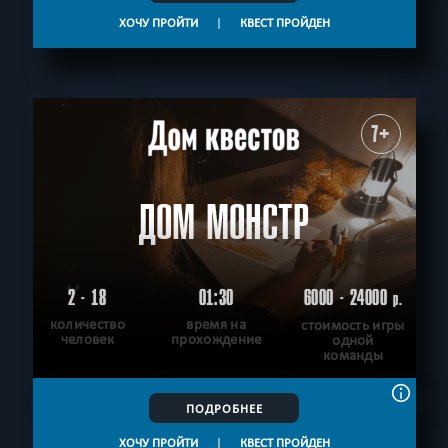
ХОЧУ ПРОЙТИ
|
КВЕСТ ПРОЙДЕН
7+
ДОМ МОНСТР
2 - 18
01:30
6000 - 24000
р.
количество
время на
стоимость игры
человек
прохождение
одной
команды
ПОДРОБНЕЕ
ХОЧУ ПРОЙТИ
|
КВЕСТ ПРОЙДЕН