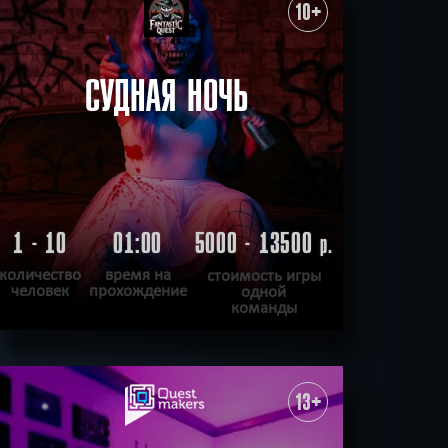
ХОЧУ ПРОЙТИ
|
КВЕСТ ПРОЙДЕН
10+
СУДНАЯ НОЧЬ
1 - 10
01:00
5000 - 13500
р.
количество
время на
стоимость игры
человек
прохождение
одной
команды
ПОДРОБНЕЕ
ХОЧУ ПРОЙТИ
|
КВЕСТ ПРОЙДЕН
13+