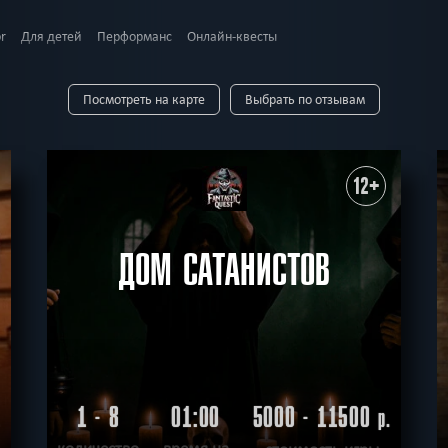
or
Для детей
Перформанс
Онлайн-квесты
о 4
До 5
До 6
До 7
До 8
До 9
До 10
Посмотреть на карте
Выбрать по отзывам
+
11+
12+
13+
14+
15+
16+
18+
С актерами
Семейные
Логические
Для взрослых
Необычные
Ст
12+
рабление
Научные
Технологичные
Спасти мир
Спастись
По фильм
ородский
Советский
ика
Сложные
Взрослая версия
Детская версия
Для новичков
Ант
ДОМ САТАНИСТОВ
1 - 8
01:00
5000 - 11500
.
р.
количество
время на