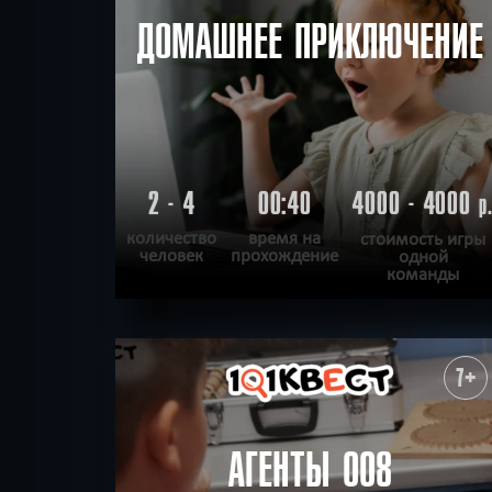
ДОМАШНЕЕ ПРИКЛЮЧЕНИЕ
2 - 4
00:40
4000 - 4000
р
количество
время на
стоимость игры
человек
прохождение
одной
команды
ПОДРОБНЕЕ
ХОЧУ ПРОЙТИ
|
КВЕСТ ПРОЙДЕН
7+
АГЕНТЫ 008