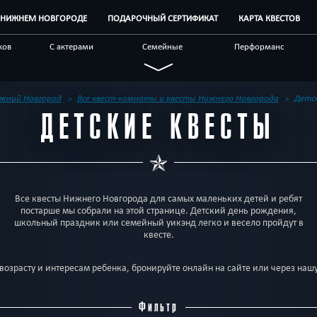
В НИЖНЕМ НОВГОРОДЕ
ПОДАРОЧНЫЙ СЕРТИФИКАТ
КАРТА КВЕСТОВ
ков
С актерами
Семейные
Перформанс
Живые
Необычные
Технологичные
альные
Детективные
Логические
Стимпанк
жний Новгород
Все квест-комнаты и квесты Нижнего Новгорода
Детс
ДЕТСКИЕ КВЕСТЫ
ивным
Бренды квестов
Отзывы на квесты
Блог
Все квесты Нижнего Новгорода для самых маленьких детей и ребят
постарше мы собрали на этой странице. Детский день рождения,
школьный праздник или семейный уикэнд легко и весело пройдут в
квесте.
возрасту и интересам ребенка, бронируйте онлайн на сайте или через наш
Фильтр