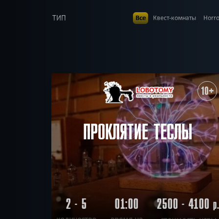
ТИП
Все
Квест-комнаты
Horr
В КОМАНДЕ
Все
До 1
До 2
До 3
Д
ВОЗРАСТ
Все
6+
7+
8+
9+
10
ТЕМАТИКА
Все
Страшные
Детские
10+
Про путешествие
Ог
РАЙОН
Все
Канавинский
Нижег
С аниматором
Мист
ПОИСК:
ПРОКЛЯТИЕ ТЕСЛЫ
2 - 5
01:00
2500 - 4100
р
количество
время на