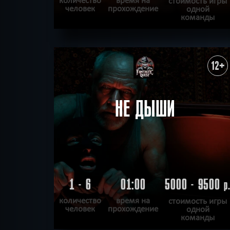
стоимость игры
человек
прохождение
одной
команды
ПОДРОБНЕЕ
ХОЧУ ПРОЙТИ
|
КВЕСТ ПРОЙДЕН
12+
НЕ ДЫШИ
1 - 6
01:00
5000 - 9500
р
количество
время на
стоимость игры
человек
прохождение
одной
команды