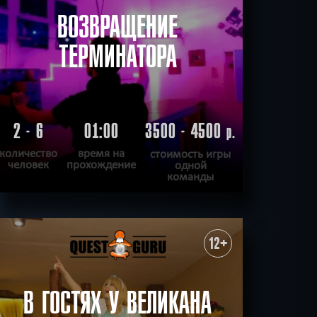
ВОЗВРАЩЕНИЕ
ТЕРМИНАТОРА
2 - 6
01:00
3500 - 4500
р.
количество
время на
стоимость игры
человек
прохождение
одной
команды
ПОДРОБНЕЕ
ХОЧУ ПРОЙТИ
|
КВЕСТ ПРОЙДЕН
12+
В ГОСТЯХ У ВЕЛИКАНА