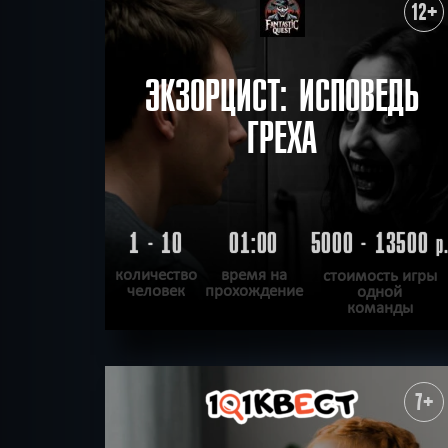
ХОЧУ ПРОЙТИ
|
КВЕСТ ПРОЙДЕН
12+
ЭКЗОРЦИСТ: ИСПОВЕДЬ
ГРЕХА
1 - 10
01:00
5000 - 13500
р
количество
время на
стоимость игры
человек
прохождение
одной
команды
ПОДРОБНЕЕ
ХОЧУ ПРОЙТИ
|
КВЕСТ ПРОЙДЕН
7+