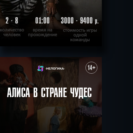
2 - 8
01:00
3000 - 9400
р.
количество
время на
стоимость игры
человек
прохождение
одной
команды
ПОДРОБНЕЕ
ХОЧУ ПРОЙТИ
|
КВЕСТ ПРОЙДЕН
14+
АЛИСА В СТРАНЕ ЧУДЕС