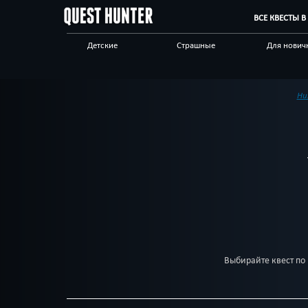
ВСЕ КВЕСТЫ 
Детские
Страшные
Для нович
Сложные
Выездные
Новые
С аниматором
По фильму
Индивиду
Ни
Антуражный
Квест-комнаты
Корпорат
клиентам
Выбирайте квест по 