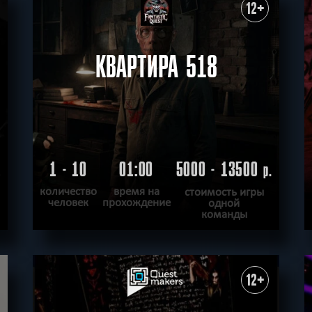
ХОЧУ ПРОЙТИ
|
КВЕСТ ПРОЙДЕН
12+
КВАРТИРА 518
1 - 10
01:00
5000 - 13500
.
р.
количество
время на
стоимость игры
человек
прохождение
одной
команды
ПОДРОБНЕЕ
ХОЧУ ПРОЙТИ
|
КВЕСТ ПРОЙДЕН
12+