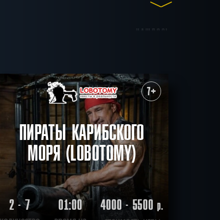
НАШЛОСЬ
46
КВЕСТОВ
импанк
Без актеров
7+
у
Детективные
уражные
Позитивные
СБРОСИТЬ ФИЛЬТР
ВСЕ КВЕСТЫ
ПИРАТЫ КАРИБСКОГО
МОРЯ (LOBOTOMY)
2 - 7
01:00
4000 - 5500
р.
количество
время на