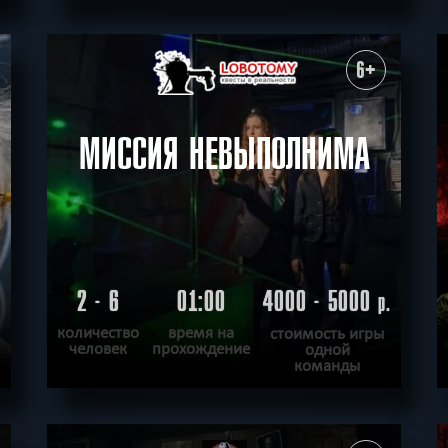
ПОДРОБНЕЕ
ХОЧУ ПРОЙТИ
|
КВЕСТ ПРОЙДЕН
6+
МИССИЯ НЕВЫПОЛНИМА
2 - 6
01:00
4000 - 5000
.
р.
количество
время на
стоимость игры
человек
прохождение
одной
команды
ПОДРОБНЕЕ