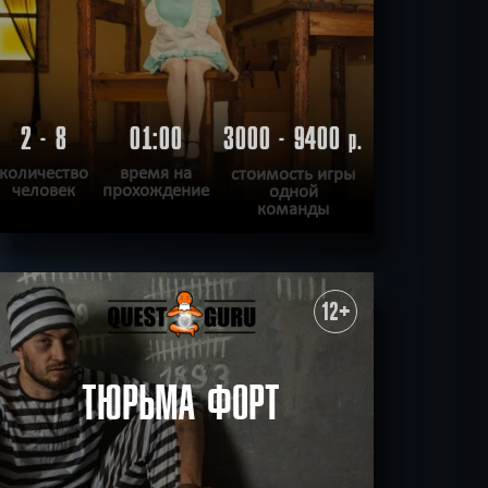
2 - 8
01:00
3000 - 9400
р.
количество
время на
стоимость игры
человек
прохождение
одной
команды
ПОДРОБНЕЕ
ХОЧУ ПРОЙТИ
|
КВЕСТ ПРОЙДЕН
12+
ТЮРЬМА ФОРТ