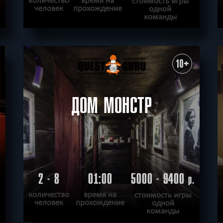
стоимость игры
человек
прохождение
одной
команды
ПОДРОБНЕЕ
ХОЧУ ПРОЙТИ
|
КВЕСТ ПРОЙДЕН
10+
ДОМ МОНСТР
2 - 8
01:00
5000 - 9400
.
р.
количество
время на
стоимость игры
человек
прохождение
одной
команды