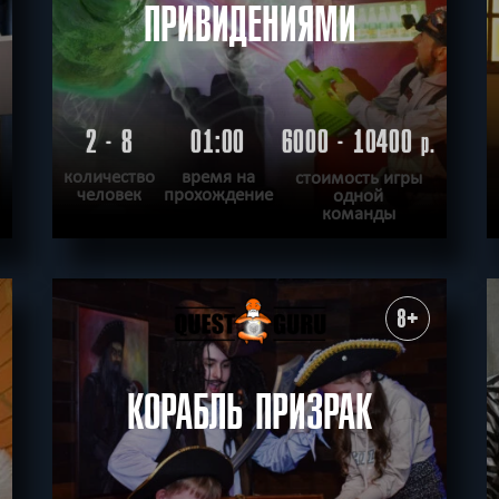
ПРИВИДЕНИЯМИ
2 - 8
01:00
6000 - 10400
.
р.
количество
время на
стоимость игры
человек
прохождение
одной
команды
ПОДРОБНЕЕ
ХОЧУ ПРОЙТИ
|
КВЕСТ ПРОЙДЕН
8+
КОРАБЛЬ ПРИЗРАК