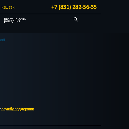
+7 (831) 282-56-35
КЕШБЭК
Квест на день
рождения
Научные
Мистика
кий
Другой город
у
службу поддержки
.