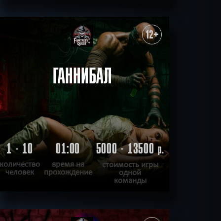
ПОДРОБНЕЕ
ХОЧУ ПРОЙТИ
|
КВЕСТ ПРОЙДЕН
12+
ГАННИБАЛ
1 - 10
01:00
5000 - 13500
р.
количество
время на
стоимость игры
человек
прохождение
одной
команды
ПОДРОБНЕЕ