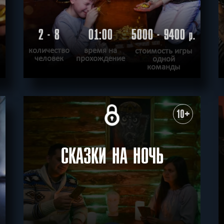
2 - 8
01:00
5000 - 9400
.
р.
количество
время на
стоимость игры
человек
прохождение
одной
команды
ПОДРОБНЕЕ
ХОЧУ ПРОЙТИ
|
КВЕСТ ПРОЙДЕН
10+
СКАЗКИ НА НОЧЬ