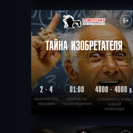
ПОДРОБНЕЕ
ХОЧУ ПРОЙТИ
|
КВЕСТ ПРОЙДЕН
6+
ТАЙНА ИЗОБРЕТАТЕЛЯ
2 - 4
01:00
4000 - 4000
р
количество
время на
стоимость игры
человек
прохождение
одной
команды
ПОДРОБНЕЕ