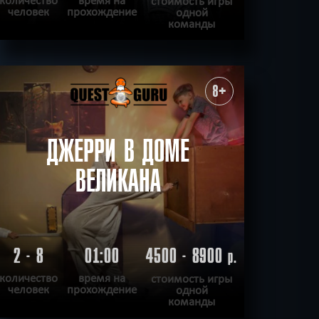
стоимость игры
человек
прохождение
одной
команды
ПОДРОБНЕЕ
ХОЧУ ПРОЙТИ
|
КВЕСТ ПРОЙДЕН
8+
ДЖЕРРИ В ДОМЕ
ВЕЛИКАНА
2 - 8
01:00
4500 - 8900
р.
количество
время на
стоимость игры
человек
прохождение
одной
команды