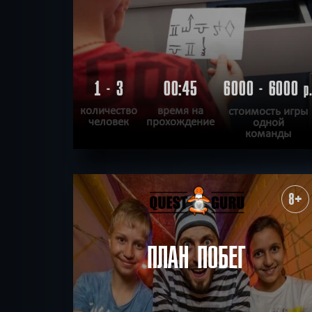
1 - 3
00:45
6000 - 6000
р
количество
время на
стоимость игры
человек
прохождение
одной
команды
ПОДРОБНЕЕ
ХОЧУ ПРОЙТИ
|
КВЕСТ ПРОЙДЕН
8+
ПЛАН ПОБЕГ