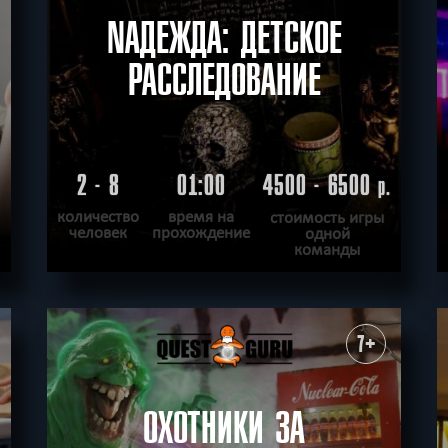
NАДЕЖДА: ДЕТСКОЕ
РАССЛЕДОВАНИЕ
2 - 8
01:00
4500 - 6500
.
р.
количество
время на
стоимость игры
человек
прохождение
одной
команды
ПОДРОБНЕЕ
ХОЧУ ПРОЙТИ
|
КВЕСТ ПРОЙДЕН
7+
ОХОТНИКИ ЗА