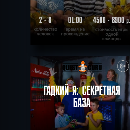
2 - 8
01:00
4500 - 8900
р
количество
время на
стоимость игры
человек
прохождение
одной
команды
ПОДРОБНЕЕ
ХОЧУ ПРОЙТИ
|
КВЕСТ ПРОЙДЕН
8+
ГАДКИЙ Я: СЕКРЕТНАЯ
БАЗА