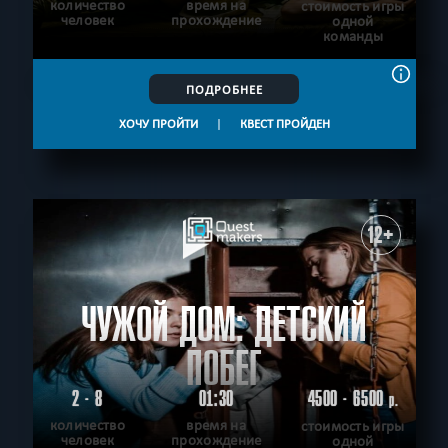
количество
время на
стоимость игры
человек
прохождение
одной
команды
ПОДРОБНЕЕ
ХОЧУ ПРОЙТИ
|
КВЕСТ ПРОЙДЕН
12+
ЧУЖОЙ ДОМ: ДЕТСКИЙ
ПОБЕГ
2 - 8
01:30
4500 - 6500
р.
количество
время на
стоимость игры
человек
прохождение
одной