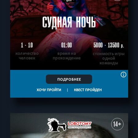
СУДНАЯ НОЧЬ
1 - 10
01:00
5000 - 13500
р.
количество
время на
стоимость игры
человек
прохождение
одной
команды
ПОДРОБНЕЕ
ХОЧУ ПРОЙТИ
|
КВЕСТ ПРОЙДЕН
14+