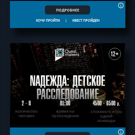
ПОДРОБНЕЕ
ХОЧУ ПРОЙТИ
|
КВЕСТ ПРОЙДЕН
12+
NАДЕЖДА: ДЕТСКОЕ
РАССЛЕДОВАНИЕ
2 - 8
01:00
4500 - 6500
р.
количество
время на
стоимость игры
человек
прохождение
одной
команды