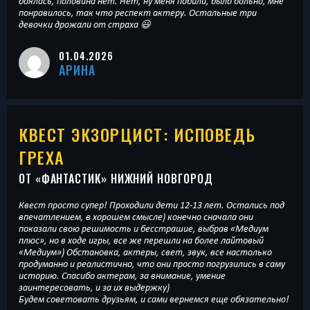
боялась, половина нет. Нет, ну меня побили, было больно, мне
понравилось, так что респект актеру. Остальные три
девочки дрожали от страха 😃
01.04.2026
АРИНА
КВЕСТ ЭКЗОРЦИСТ: ИСПОВЕДЬ
ГРЕХА
ОТ «
ФАНТАСТИК
» НИЖНИЙ НОВГОРОД
Квест просто супер! Проходили дети 12-13 лет. Остались под
впечатлением, в хорошем смысле) конечно сначала они
показали свою решимость и бесстрашие, выбрав «Медиум
плюс», но в ходе игры, все же перешли на более лайтовый
«Медиум») Обстановка, актеры, свет, звук, все настолько
продуманно и реалистично, что они просто погрузились в саму
историю. Спасибо актерам, за внимание, умение
заинтересовать, и за их выдержку)
Будем советовать друзьям, и сами вернемся еще обязательно!