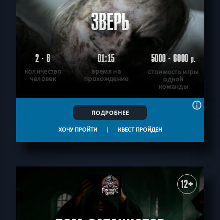
ЗВЕРЬ
2 - 6
01:15
5000 - 6000
р.
количество
время на
стоимость игры
человек
прохождение
одной
команды
ПОДРОБНЕЕ
ХОЧУ ПРОЙТИ
|
КВЕСТ ПРОЙДЕН
12+