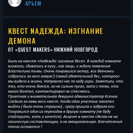
АРЬЕМ
КВЕСТ NАДЕЖДА: ИЗГНАНИЕ
ДЕМОНА
ОТ «
QUEST MAKERS
» НИЖНИЙ НОВГОРОД
Были на квесте «Надежда: изгнание беса». В каждой комнате
визжали, сбивались в кучу , как овцы, и ждали появления
Властелина тьмы. Очень понравился актер, все девчонки
собрались за него замуж!) Самый обаятельный бес, которого
мы видели в жизни. Направлял нас по ходу игры. Заметили, что
тех, кто очень боялся, он не сильно пугал, зато с теми, кто
много болтал, контактировал не стесняясь.
Приятная и внимательная девушка администратор Ксения.
Следила за нами весь квест. Когда один участник захотел
выйти ( было очень страшно) , сразу пришла и забрала его.
Понравился один из переходов в другую комнату (не буду
спойлерить, хоть и хочется). Акцент в квесте сделан не на
логическую составляющую, а на эмоциональную. Впечатления
точно остаются !