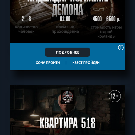
ДЕМОНА
2 - 8
01:00
4500 - 6500
р.
количество
время на
стоимость игры
человек
прохождение
одной
команды
ПОДРОБНЕЕ
ХОЧУ ПРОЙТИ
|
КВЕСТ ПРОЙДЕН
12+
КВАРТИРА 518