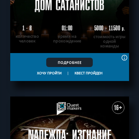
ДОМ САТАНИСТОВ
1 - 8
01:00
5000 - 11500
р.
количество
время на
стоимость игры
человек
прохождение
одной
команды
ПОДРОБНЕЕ
ХОЧУ ПРОЙТИ
|
КВЕСТ ПРОЙДЕН
16+
NАДЕЖДА: ИЗГНАНИЕ