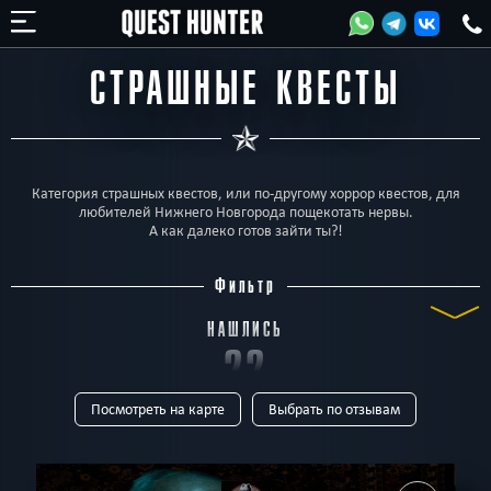
СТРАШНЫЕ КВЕСТЫ
Категория страшных квестов, или по-другому хоррор квестов, для
любителей Нижнего Новгорода пощекотать нервы.
А как далеко готов зайти ты?!
Фильтр
НАШЛИСЬ
22
Посмотреть на карте
Выбрать по отзывам
КВЕСТА
ТИП
Все
Квест-комнаты
Horror
Для детей
Перформанс