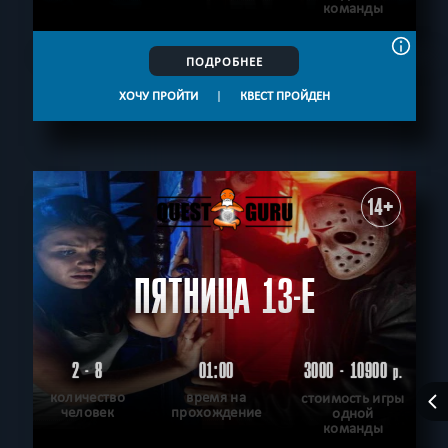
команды
ПОДРОБНЕЕ
ХОЧУ ПРОЙТИ
|
КВЕСТ ПРОЙДЕН
14+
ПЯТНИЦА 13-Е
2 - 8
01:00
3000 - 10900
р.
количество
время на
стоимость игры
человек
прохождение
одной
команды