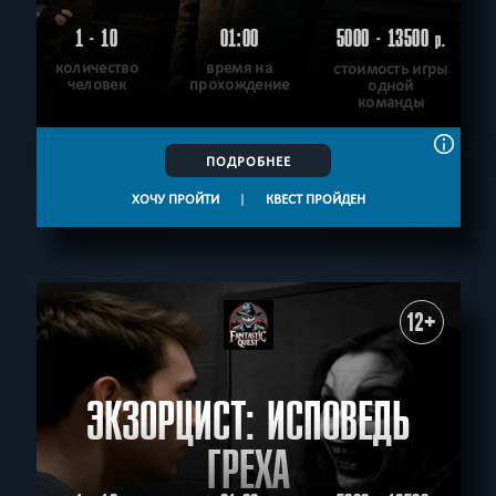
1 - 10
01:00
5000 - 13500
р.
количество
время на
стоимость игры
человек
прохождение
одной
команды
ПОДРОБНЕЕ
ХОЧУ ПРОЙТИ
|
КВЕСТ ПРОЙДЕН
12+
ЭКЗОРЦИСТ: ИСПОВЕДЬ
ГРЕХА