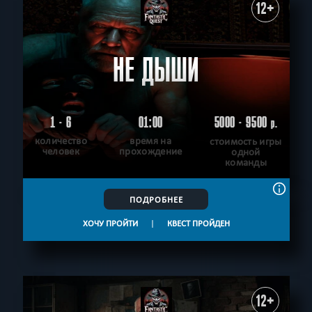
12+
НЕ ДЫШИ
1 - 6
01:00
5000 - 9500
р.
количество
время на
стоимость игры
человек
прохождение
одной
команды
ПОДРОБНЕЕ
ХОЧУ ПРОЙТИ
|
КВЕСТ ПРОЙДЕН
12+