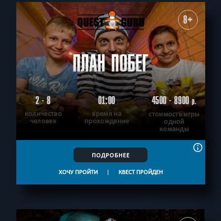
8+
ПЛАН ПОБЕГ
2 - 8
01:00
4500 - 8900
р.
количество
время на
стоимость игры
человек
прохождение
одной
команды
ПОДРОБНЕЕ
ХОЧУ ПРОЙТИ
|
КВЕСТ ПРОЙДЕН