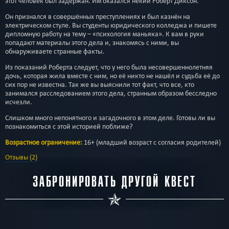
этот человек был задержан. Им оказался некий Роберт Диксон.
Он признался в совершённых преступлениях и был казнён на
электрическом стуле. Вы студенты юридического колледжа и пишете
дипломную работу на тему – «психология маньяка». К вам в руки
попадают материалы этого дела и, знакомясь с ними, вы
обнаруживаете странные факты.
Из показаний Роберта следует, что у него была несовершеннолетняя
дочь, которая жила вместе с ним, но её никто не нашёл и судьба её до
сих пор не известна. Так же вы выяснили тот факт, что все, кто
занимался расследованием этого дела, странным образом бесследно
исчезли.
Слишком много непонятного и загадочного в этом деле. Готовы ли вы
познакомиться с этой историей поближе?
Возрастное ограничение:
16+ (младший возраст с согласия родителей)
Отзывы (2)
ЗАБРОНИРОВАТЬ ДРУГОЙ КВЕСТ