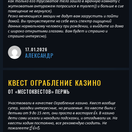
как только его трусоватое тело зашло в мрачную комнату с
жутковатым антуражем попросился в туалет)) и больше в сие
помещение не вернулся).
Резко меняющиеся эмоции не дадут вам загрустить и пойти
домой. Вы прочувствуете на себе весь спектр ощущений
данных нормальному человеку при рождении, и выйдите из дома
с широко открытыми глазами. Вам будет и страшно и
страшно интересно).
17.01.2026
АЛЕКСАНДР
КВЕСТ ОГРАБЛЕНИЕ КАЗИНО
ОТ «
МЕСТОКВЕСТОВ
» ПЕРМЬ
Участвовали в качестве Ограбление казино. Квест вообще
супер, загадки интересные, но решаемые. На квесте были с
детьми от 9 до 15 лет, они просто в восторге👍. В казино
дети сами искали и находили подсказки, и отгадывали их. На
квесты ходим постоянно, все рекомендую сходить. Не
пожалеете☝️👍💪