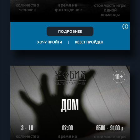
количество
время на
стоимость игры
человек
прохождение
одной
команды
ПОДРОБНЕЕ
ХОЧУ ПРОЙТИ
|
КВЕСТ ПРОЙДЕН
10+
ДОМ
3 - 10
02:00
6500 - 9100
р.
количество
время на
стоимость игры