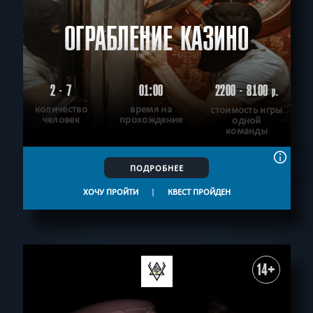
ОГРАБЛЕНИЕ КАЗИНО
2 - 7
01:00
2200 - 8100
р.
количество
время на
стоимость игры
человек
прохождение
одной
команды
ПОДРОБНЕЕ
ХОЧУ ПРОЙТИ
|
КВЕСТ ПРОЙДЕН
14+