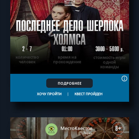
ПОСЛЕДНЕЕ ДЕЛО ШЕРЛОКА
ХОЛМСА
2 - 7
01:00
3000 - 5600
р.
количество
время на
стоимость игры
человек
прохождение
одной
команды
ПОДРОБНЕЕ
ХОЧУ ПРОЙТИ
|
КВЕСТ ПРОЙДЕН
8+