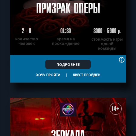
ПРИЗРАК ОПЕРЫ
2 - 6
01:30
3000 - 5900
р.
количество
время на
стоимость игры
человек
прохождение
одной
команды
ПОДРОБНЕЕ
ХОЧУ ПРОЙТИ
|
КВЕСТ ПРОЙДЕН
14+