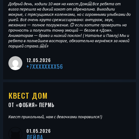
Добрый день, ходили 10 мая на квест Дом🤗 Все ребята от
визга перешла на дикий хохот от адреналина. Выходили
мокрые, с трясущимися коленками, но с огромными улыбками до
ушей. Всё очень круто срежиссировано: антураж, звук,
механика — полное погружение.🙃 если хотите проверить на
прочность и получить тонну эмоций — бегом в «Дом».
Аниматорам — браво и низкий поклон! ( Наталье и Павлу) Мы и
ребята в полнейшем восторге, обязательно вернёмся за новой
порцией страха.🤗👍
12.05.2026
+7XXXXXXXX56
КВЕСТ ДОМ
ОТ «
ФОБИЯ
» ПЕРМЬ
Квест прикольный, нам с девочками понравился!)
01.05.2026
ЛЕЙЛА