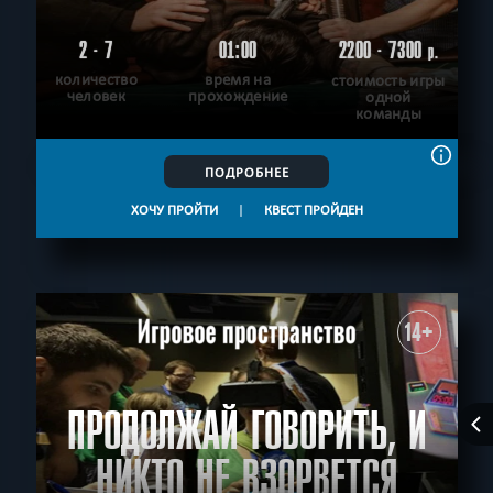
2 - 7
01:00
2200 - 7300
р.
количество
время на
стоимость игры
человек
прохождение
одной
команды
ПОДРОБНЕЕ
ХОЧУ ПРОЙТИ
|
КВЕСТ ПРОЙДЕН
14+
ПРОДОЛЖАЙ ГОВОРИТЬ, И
НИКТО НЕ ВЗОРВЕТСЯ