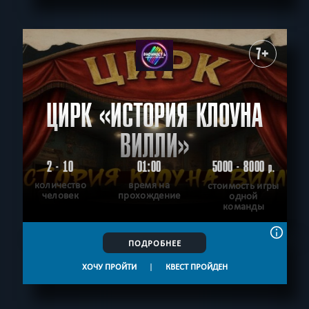
7+
ЦИРК «ИСТОРИЯ КЛОУНА
ВИЛЛИ»
2 - 10
01:00
5000 - 8000
р.
количество
время на
стоимость игры
человек
прохождение
одной
команды
ПОДРОБНЕЕ
ХОЧУ ПРОЙТИ
|
КВЕСТ ПРОЙДЕН