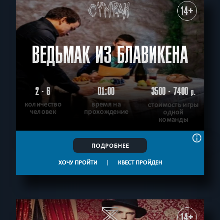
14+
ВЕДЬМАК ИЗ БЛАВИКЕНА
2 - 6
01:00
3500 - 7400
р.
количество
время на
стоимость игры
человек
прохождение
одной
команды
ПОДРОБНЕЕ
ХОЧУ ПРОЙТИ
|
КВЕСТ ПРОЙДЕН
14+