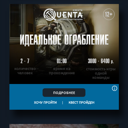
12+
ИДЕАЛЬНОЕ ОГРАБЛЕНИЕ
2 - 7
01:00
3000 - 6400
р.
количество
время на
стоимость игры
человек
прохождение
одной
команды
ПОДРОБНЕЕ
ХОЧУ ПРОЙТИ
|
КВЕСТ ПРОЙДЕН