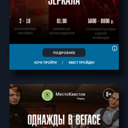
ЗЕРКАЛА
2 - 10
01:00
5000 - 8000
р.
количество
время на
стоимость игры
человек
прохождение
одной
команды
ПОДРОБНЕЕ
ХОЧУ ПРОЙТИ
|
КВЕСТ ПРОЙДЕН
8+
ОДНАЖДЫ В ВЕГАСЕ