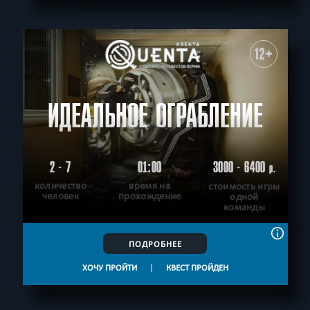
12+
ИДЕАЛЬНОЕ ОГРАБЛЕНИЕ
2 - 7
01:00
3000 - 6400
р.
количество
время на
стоимость игры
человек
прохождение
одной
команды
ПОДРОБНЕЕ
ХОЧУ ПРОЙТИ
|
КВЕСТ ПРОЙДЕН