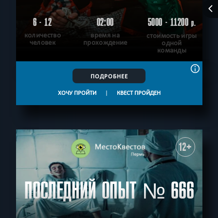
6 - 12
02:00
5000 - 11200
р.
количество
время на
стоимость игры
человек
прохождение
одной
команды
ПОДРОБНЕЕ
ХОЧУ ПРОЙТИ
|
КВЕСТ ПРОЙДЕН
12+
ПОСЛЕДНИЙ ОПЫТ № 666