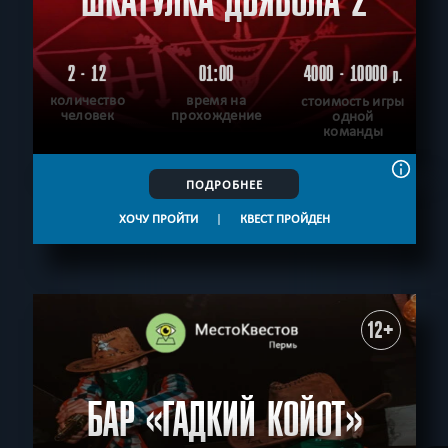
ШКАТУЛКА ДЬЯВОЛА 2
2 - 12
01:00
4000 - 10000
р.
количество
время на
стоимость игры
человек
прохождение
одной
команды
ПОДРОБНЕЕ
ХОЧУ ПРОЙТИ
|
КВЕСТ ПРОЙДЕН
12+
БАР «ГАДКИЙ КОЙОТ»