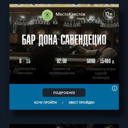
12+
БАР ДОНА САВЕНДЕЦИО
6 - 15
02:00
5000 - 15400
р.
количество
время на
стоимость игры
человек
прохождение
одной
команды
ПОДРОБНЕЕ
ХОЧУ ПРОЙТИ
|
КВЕСТ ПРОЙДЕН