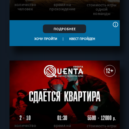
количество
время на
стоимость игры
человек
прохождение
одной
команды
ПОДРОБНЕЕ
ХОЧУ ПРОЙТИ
|
КВЕСТ ПРОЙДЕН
12+
СДАЁТСЯ КВАРТИРА
2 - 10
01:30
5500 - 12000
р.
количество
время на
стоимость игры