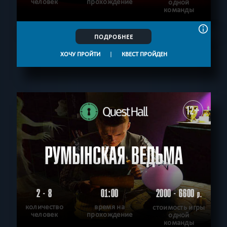
человек
прохождение
одной
команды
ПОДРОБНЕЕ
ХОЧУ ПРОЙТИ
|
КВЕСТ ПРОЙДЕН
12+
РУМЫНСКАЯ ВЕДЬМА
2 - 8
01:00
2000 - 6600
р.
количество
время на
стоимость игры
человек
прохождение
одной
команды