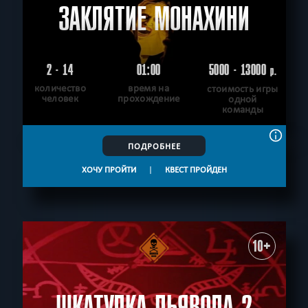
ЗАКЛЯТИЕ МОНАХИНИ
2 - 14
01:00
5000 - 13000
р.
количество
время на
стоимость игры
человек
прохождение
одной
команды
ПОДРОБНЕЕ
ХОЧУ ПРОЙТИ
|
КВЕСТ ПРОЙДЕН
10+