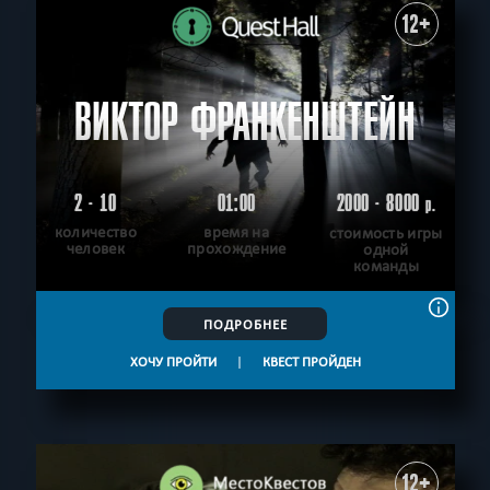
12+
ВИКТОР ФРАНКЕНШТЕЙН
2 - 10
01:00
2000 - 8000
р.
количество
время на
стоимость игры
человек
прохождение
одной
команды
ПОДРОБНЕЕ
ХОЧУ ПРОЙТИ
|
КВЕСТ ПРОЙДЕН
12+