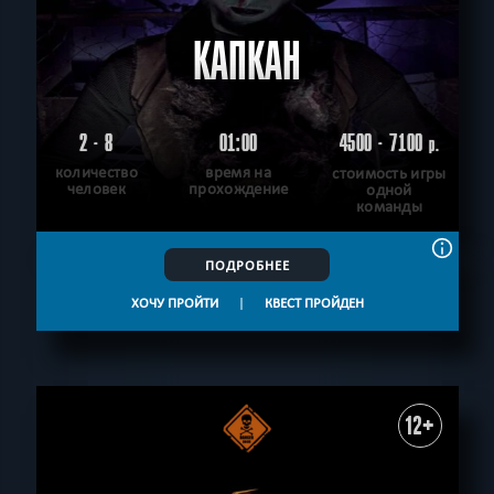
КАПКАН
2 - 8
01:00
4500 - 7100
р.
количество
время на
стоимость игры
человек
прохождение
одной
команды
ПОДРОБНЕЕ
ХОЧУ ПРОЙТИ
|
КВЕСТ ПРОЙДЕН
12+