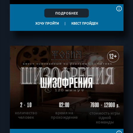
ПОДРОБНЕЕ
ХОЧУ ПРОЙТИ
|
КВЕСТ ПРОЙДЕН
12+
ШИЗОФРЕНИЯ
2 - 10
02:00
7600 - 12900
р.
количество
время на
стоимость игры
человек
прохождение
одной
команды