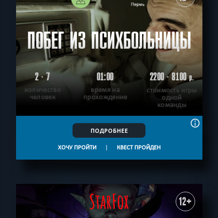
ПОБЕГ ИЗ ПСИХБОЛЬНИЦЫ
2 - 7
01:00
2200 - 8100
р.
количество
время на
стоимость игры
человек
прохождение
одной
команды
ПОДРОБНЕЕ
ХОЧУ ПРОЙТИ
|
КВЕСТ ПРОЙДЕН
12+