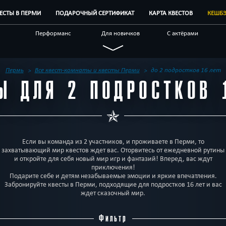
ВЕСТЫ В ПЕРМИ
ПОДАРОЧНЫЙ СЕРТИФИКАТ
КАРТА КВЕСТОВ
КЕШБ
Перформанс
Для новичков
С актёрами
Новые
Индивидуальные
Для взрослых
ые
Антуражные
По фильму
Мистические
Пермь
Все квест-комнаты и квесты Перми
до 2 подростков 16 лет
Ы ДЛЯ 2 ПОДРОСТКОВ 
наты
Корпоративным
Отзывы на квесты
Бренды квестов
клиентам
Если вы команда из 2 участников, и проживаете в Перми, то
захватывающий мир квестов ждет вас. Оторвитесь от ежедневной рутины
и откройте для себя новый мир игр и фантазий! Вперед, вас ждут
приключения!
Подарите себе и детям незабываемые эмоции и яркие впечатления.
Забронируйте квесты в Перми, подходящие для подростков 16 лет и вас
ждет сказочный мир.
Фильтр