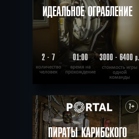
ИДЕАЛЬНОЕ ОГРАБЛЕНИЕ
2 - 7
01:00
3000 - 6400
р
количество
время на
стоимость игры
человек
прохождение
одной
команды
ПОДРОБНЕЕ
ХОЧУ ПРОЙТИ
|
КВЕСТ ПРОЙДЕН
7+
ПИРАТЫ КАРИБСКОГО