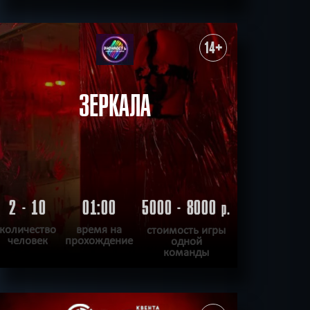
ПОДРОБНЕЕ
ХОЧУ ПРОЙТИ
|
КВЕСТ ПРОЙДЕН
14+
ЗЕРКАЛА
2 - 10
01:00
5000 - 8000
р.
количество
время на
стоимость игры
человек
прохождение
одной
команды
ПОДРОБНЕЕ