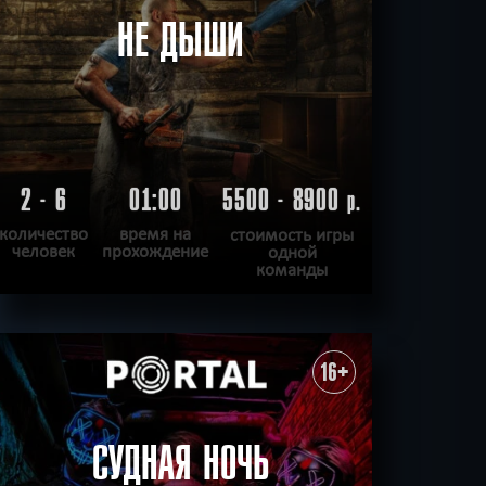
НЕ ДЫШИ
2 - 6
01:00
5500 - 8900
р.
количество
время на
стоимость игры
человек
прохождение
одной
команды
ПОДРОБНЕЕ
ХОЧУ ПРОЙТИ
|
КВЕСТ ПРОЙДЕН
16+
СУДНАЯ НОЧЬ