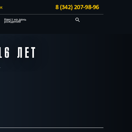
8 (342) 207-98-96
ЭК
Квест на день
рождения
С аниматором
Необычные
16 ЛЕТ
Блог