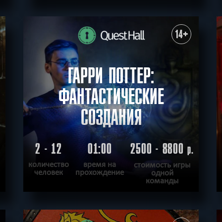
ПОДРОБНЕЕ
ХОЧУ ПРОЙТИ
|
КВЕСТ ПРОЙДЕН
14+
ГАРРИ ПОТТЕР:
ФАНТАСТИЧЕСКИЕ
СОЗДАНИЯ
2 - 12
01:00
2500 - 8800
.
р.
количество
время на
стоимость игры
человек
прохождение
одной
команды
ПОДРОБНЕЕ