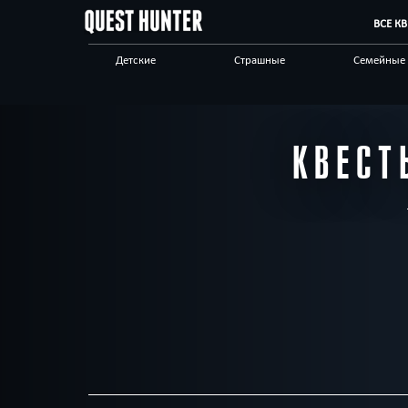
ВСЕ К
Детские
Страшные
Семейные
Сложные
Выездные
Авто
Живые
Спасти мир
Позитивн
КВЕСТ
Стимпанк
Научные
Квест-ком
Другой город