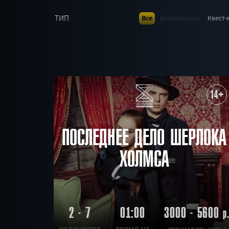
ТИП
Все
Виртуальные
Квест-
В КОМАНДЕ
Все
до 1
до 2
до 3
до
до 23
до 25
до 30
ВОЗРАСТ
Все
7+
8+
9+
10+
1
ТЕМАТИКА
Все
Ролевые
Страшные
14+
Детская версия
Без 
РАЙОН
Все
Свердловский
Лени
По фильму
Мистиче
ПОИСК:
Победить драконов
ПОСЛЕДНЕЕ ДЕЛО ШЕРЛОКА
ХОЛМСА
2 - 7
01:00
3000 - 5600
р
количество
время на
стоимость игры