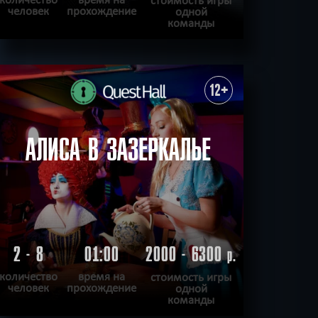
человек
прохождение
одной
команды
ПОДРОБНЕЕ
ХОЧУ ПРОЙТИ
|
КВЕСТ ПРОЙДЕН
12+
АЛИСА В ЗАЗЕРКАЛЬЕ
2 - 8
01:00
2000 - 6300
р.
количество
время на
стоимость игры
человек
прохождение
одной
команды