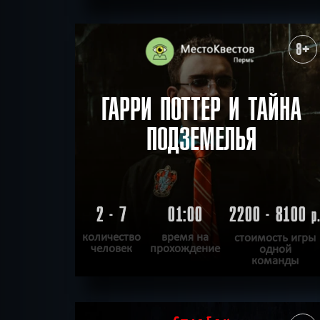
ПОДРОБНЕЕ
ХОЧУ ПРОЙТИ
|
КВЕСТ ПРОЙДЕН
8+
ГАРРИ ПОТТЕР И ТАЙНА
ПОДЗЕМЕЛЬЯ
2 - 7
01:00
2200 - 8100
р
количество
время на
стоимость игры
человек
прохождение
одной
команды
ПОДРОБНЕЕ