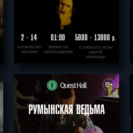
2 - 14
01:00
5000 - 13000
.
р.
количество
время на
стоимость игры
человек
прохождение
одной
команды
ПОДРОБНЕЕ
ХОЧУ ПРОЙТИ
|
КВЕСТ ПРОЙДЕН
12+
РУМЫНСКАЯ ВЕДЬМА