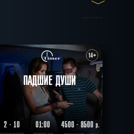
НАШЛОСЬ
до 15
до 17
до 20
66
КВЕСТОВ
ные
Для взрослых
14+
итивные
Антуражные
ичные
Ограбление
СБРОСИТЬ ФИЛЬТР
ВСЕ КВЕСТЫ
ПАДШИЕ ДУШИ
2 - 10
01:00
4500 - 8500
р.
количество
время на
стоимость игры