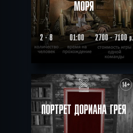
МОРЯ
2 - 8
01:00
2700 - 7100
р
количество
время на
стоимость игры
человек
прохождение
одной
команды
ПОДРОБНЕЕ
ХОЧУ ПРОЙТИ
|
КВЕСТ ПРОЙДЕН
14+
ПОРТРЕТ ДОРИАНА ГРЕЯ