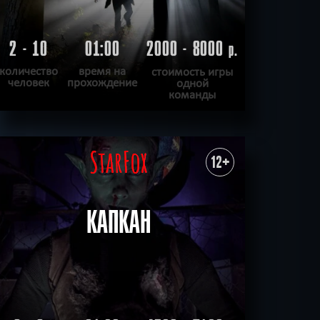
2 - 10
01:00
2000 - 8000
р.
количество
время на
стоимость игры
человек
прохождение
одной
команды
ПОДРОБНЕЕ
ХОЧУ ПРОЙТИ
|
КВЕСТ ПРОЙДЕН
12+
КАПКАН