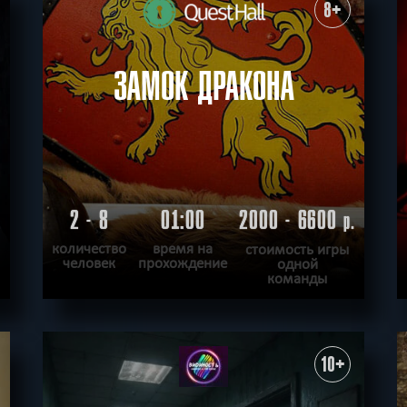
ХОЧУ ПРОЙТИ
|
КВЕСТ ПРОЙДЕН
8+
ЗАМОК ДРАКОНА
2 - 8
01:00
2000 - 6600
.
р.
количество
время на
стоимость игры
человек
прохождение
одной
команды
ПОДРОБНЕЕ
ХОЧУ ПРОЙТИ
|
КВЕСТ ПРОЙДЕН
10+