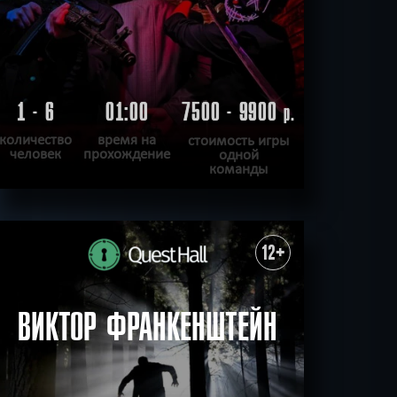
1 - 6
01:00
7500 - 9900
р.
количество
время на
стоимость игры
человек
прохождение
одной
команды
ПОДРОБНЕЕ
ХОЧУ ПРОЙТИ
|
КВЕСТ ПРОЙДЕН
12+
ВИКТОР ФРАНКЕНШТЕЙН