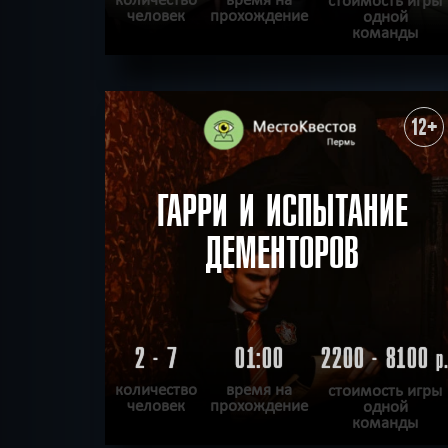
человек
прохождение
одной
команды
ПОДРОБНЕЕ
ХОЧУ ПРОЙТИ
|
КВЕСТ ПРОЙДЕН
12+
ГАРРИ И ИСПЫТАНИЕ
ДЕМЕНТОРОВ
2 - 7
01:00
2200 - 8100
р
количество
время на
стоимость игры
человек
прохождение
одной
команды