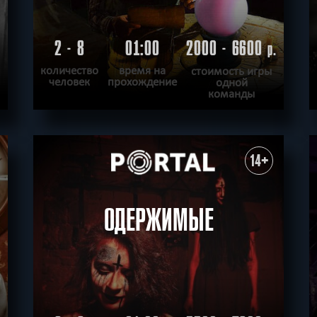
2 - 8
01:00
2000 - 6600
.
р.
количество
время на
стоимость игры
человек
прохождение
одной
команды
ПОДРОБНЕЕ
ХОЧУ ПРОЙТИ
|
КВЕСТ ПРОЙДЕН
14+
ОДЕРЖИМЫЕ