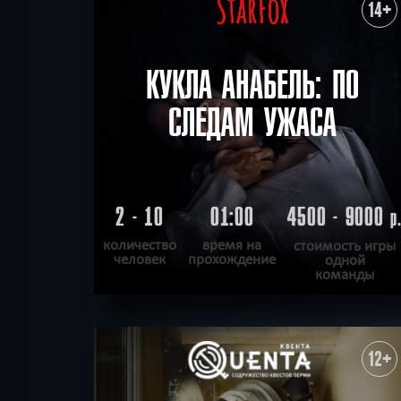
ХОЧУ ПРОЙТИ
|
КВЕСТ ПРОЙДЕН
14+
КУКЛА АНАБЕЛЬ: ПО
СЛЕДАМ УЖАСА
2 - 10
01:00
4500 - 9000
р
количество
время на
стоимость игры
человек
прохождение
одной
команды
ПОДРОБНЕЕ
ХОЧУ ПРОЙТИ
|
КВЕСТ ПРОЙДЕН
12+