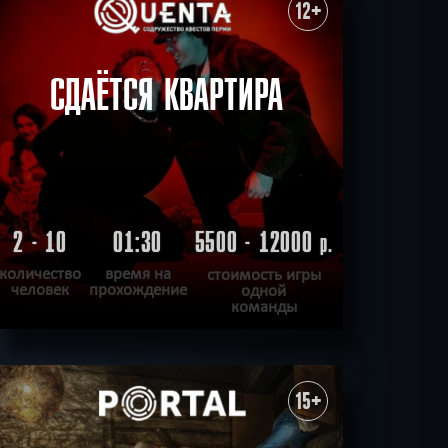
ХОЧУ ПРОЙТИ
|
КВЕСТ ПРОЙДЕН
12+
СДАЁТСЯ КВАРТИРА
2 - 10
01:30
5500 - 12000
р.
количество
время на
стоимость игры
человек
прохождение
одной
команды
ПОДРОБНЕЕ
ХОЧУ ПРОЙТИ
|
КВЕСТ ПРОЙДЕН
15+