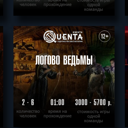
человек
прохождение
одной
команды
ПОДРОБНЕЕ
ХОЧУ ПРОЙТИ
|
КВЕСТ ПРОЙДЕН
12+
ЛОГОВО ВЕДЬМЫ
2 - 6
01:00
3000 - 5700
.
р.
количество
время на
стоимость игры
человек
прохождение
одной
команды