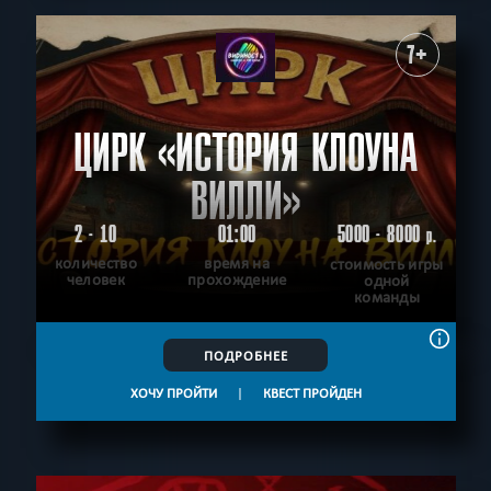
7+
ЦИРК «ИСТОРИЯ КЛОУНА
ВИЛЛИ»
2 - 10
01:00
5000 - 8000
р.
количество
время на
стоимость игры
человек
прохождение
одной
команды
ПОДРОБНЕЕ
ХОЧУ ПРОЙТИ
|
КВЕСТ ПРОЙДЕН