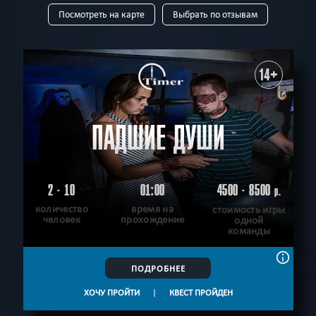
Посмотреть на карте
Выбрать по отзывам
КВЕСТОВ
ТИП
Все
Виртуальные
Квест-комнаты
Horror
Для детей
Перформанс
Живые
Онлайн-квесты
14+
В КОМАНДЕ
Все
до 1
до 2
до 3
до 4
до 5
до 6
до 7
до 8
до 9
до 10
до 11
до 12
до 13
до 14
до 15
до 17
до 20
ПАДШИЕ ДУШИ
ВОЗРАСТ
до 23
до 25
до 30
до 35
Все
7+
8+
9+
10+
11+
12+
13+
14+
16+
18+
ТЕМАТИКА
Все
Ролевые
Страшные
Детские
С актёрами
Семейные
2 - 10
01:00
4500 - 8500
р.
Логические
Для новичков
Сложные
Для взрослых
количество
время на
стоимость игры
РАЙОН
человек
прохождение
одной
Детская версия
Без актеров
Взрослая версия
команды
Все
Свердловский
Ленинский
Мотовилихинский
С аниматором
Спастись
Спасти мир
Позитивные
Дзержинский
Индустриальный
Антуражные
По фильму
Мистические
Детективные
ПОИСК:
ПОДРОБНЕЕ
Необычные
Новые
Про путешествие
Технологичные
ХОЧУ ПРОЙТИ
|
КВЕСТ ПРОЙДЕН
Ограбление
Победить драконов
Science fiction
СБРОСИТЬ ФИЛЬТР
ВСЕ КВЕСТЫ