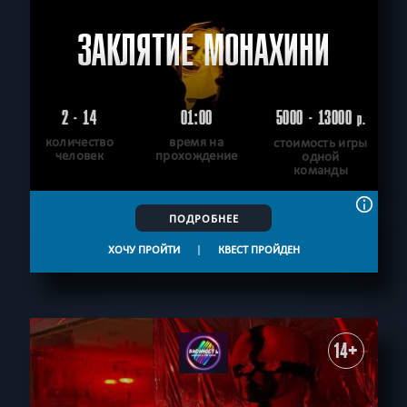
ЗАКЛЯТИЕ МОНАХИНИ
2 - 14
01:00
5000 - 13000
р.
количество
время на
стоимость игры
человек
прохождение
одной
команды
ПОДРОБНЕЕ
ХОЧУ ПРОЙТИ
|
КВЕСТ ПРОЙДЕН
14+