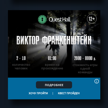
12+
ВИКТОР ФРАНКЕНШТЕЙН
2 - 10
01:00
2000 - 8000
р.
количество
время на
стоимость игры
человек
прохождение
одной
команды
ПОДРОБНЕЕ
ХОЧУ ПРОЙТИ
|
КВЕСТ ПРОЙДЕН