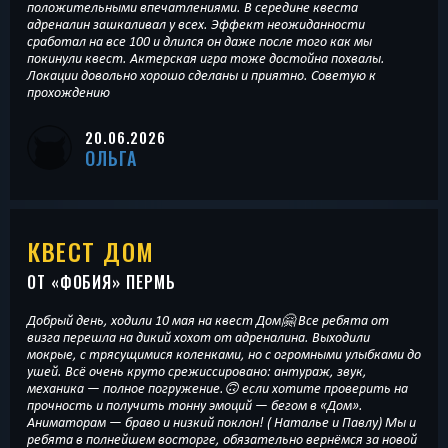
положительными впечатлениями. В середине квеста
адреналин зашкаливал у всех. Эффект неожиданности
сработал на все 100 и длился он даже после того как мы
покинули квест. Актерская игра тоже достойна похвалы.
Локации довольно хорошо сделаны и приятно. Советую к
прохождению
20.06.2026
ОЛЬГА
КВЕСТ ДОМ
ОТ «
ФОБИЯ
» ПЕРМЬ
Добрый день, ходили 10 мая на квест Дом🤗 Все ребята от
визга перешла на дикий хохот от адреналина. Выходили
мокрые, с трясущимися коленками, но с огромными улыбками до
ушей. Всё очень круто срежиссировано: антураж, звук,
механика — полное погружение.🙃 если хотите проверить на
прочность и получить тонну эмоций — бегом в «Дом».
Аниматорам — браво и низкий поклон! ( Наталье и Павлу) Мы и
ребята в полнейшем восторге, обязательно вернёмся за новой