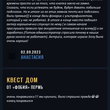
времени просто из-за того, что кнопка заела на замке.
Сказали, что если успевать не будем, будут давать побольше
подсказок. Но в итоге из-за этих замков почти все подсказки
были прямые((( в конце дали фонарик с ультрафиолетом,
который у нас не работал. В итоге в конце квеста подошёл
актер хорошенечко стукнул по нему ( в самом начале
прослушали правило про аккуратное отношение ко всему))) и он
заработал.(Потом администратор спросила почему в наших
руках ничего не работает). Актриса, которая играла Эллу была
очень хороша!
02.09.2023
АНАСТАСИЯ
КВЕСТ ДОМ
ОТ «
ФОБИЯ
» ПЕРМЬ
очень понравилось!!! мы кричали, было страшно правда😭😭
конец понравился