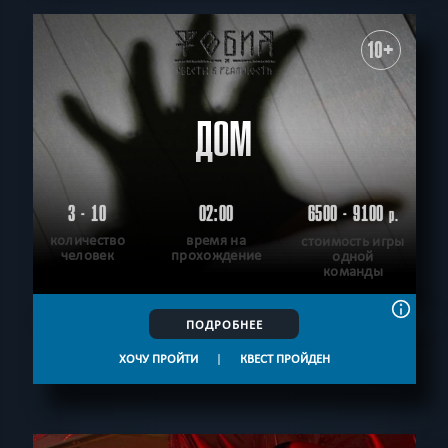
10+
ДОМ
3 - 10
02:00
6500 - 9100
р.
количество
время на
стоимость игры
человек
прохождение
одной
команды
ПОДРОБНЕЕ
ХОЧУ ПРОЙТИ
|
КВЕСТ ПРОЙДЕН