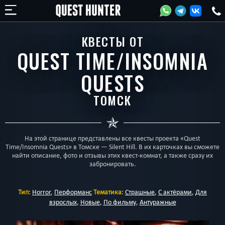
КВЕСТЫ ОТ
QUEST TIME/INSOMNIA
QUESTS
ТОМСК
На этой странице представлены все квесты проекта «Quest
Time/Insomnia Quests» в Томске — Silent Hill. В их карточках вы сможете
найти описание, фото и отзывы этих квест-комнат, а также сразу их
забронировать.
Тип
:
Horror
,
Перформанс
Тематика
:
Страшные
,
С актёрами
,
Для
взрослых
,
Новые
,
По фильму
,
Антуражные