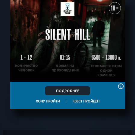
18+
SILENT HILL
1 - 12
01:15
6500 - 13000
р.
количество
время на
стоимость игры
человек
прохождение
одной
команды
ПОДРОБНЕЕ
ХОЧУ ПРОЙТИ
|
КВЕСТ ПРОЙДЕН