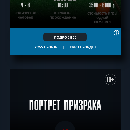
4 - 8
01:00
3500 - 6000
р.
количество
время на
стоимость игры
человек
прохождение
одной
команды
ПОДРОБНЕЕ
ХОЧУ ПРОЙТИ
|
КВЕСТ ПРОЙДЕН
10+
ПОРТРЕТ ПРИЗРАКА