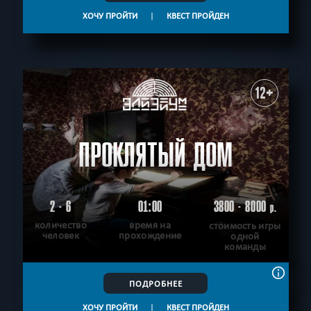
ХОЧУ ПРОЙТИ
|
КВЕСТ ПРОЙДЕН
12+
ПРОКЛЯТЫЙ ДОМ
2 - 6
01:00
3800 - 8000
р.
количество
время на
стоимость игры
человек
прохождение
одной
команды
ПОДРОБНЕЕ
ХОЧУ ПРОЙТИ
|
КВЕСТ ПРОЙДЕН