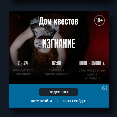
18+
ИЗГНАНИЕ
2 - 24
02:00
8000 - 35000
р.
количество
время на
стоимость игры
человек
прохождение
одной
команды
ПОДРОБНЕЕ
ХОЧУ ПРОЙТИ
|
КВЕСТ ПРОЙДЕН