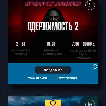
16+
ОДЕРЖИМОСТЬ 2
2 - 13
01:30
7000 - 16000
р.
количество
время на
стоимость игры
человек
прохождение
одной
команды
ПОДРОБНЕЕ
ХОЧУ ПРОЙТИ
|
КВЕСТ ПРОЙДЕН
6+