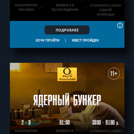
количество
время на
стоимость игры
человек
прохождение
одной
команды
ПОДРОБНЕЕ
ХОЧУ ПРОЙТИ
|
КВЕСТ ПРОЙДЕН
11+
ЯДЕРНЫЙ БУНКЕР
2 - 8
01:00
3800 - 9100
р.
количество
время на
стоимость игры