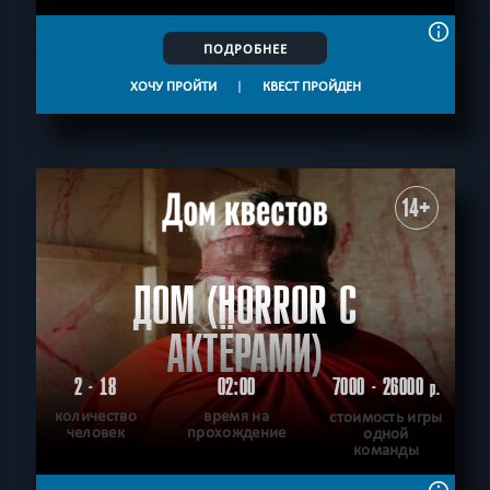
ПОДРОБНЕЕ
ХОЧУ ПРОЙТИ
|
КВЕСТ ПРОЙДЕН
14+
ДОМ (HORROR С
АКТЁРАМИ)
2 - 18
02:00
7000 - 26000
р.
количество
время на
стоимость игры
человек
прохождение
одной
команды