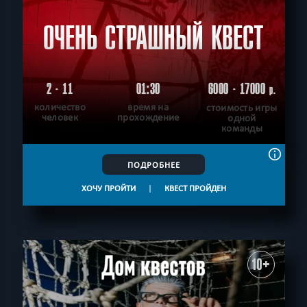
ОЧЕНЬ СТРАШНЫЙ КВЕСТ
2 - 11
01:30
6000 - 17000
р.
количество
время на
стоимость игры
человек
прохождение
одной
команды
ПОДРОБНЕЕ
ХОЧУ ПРОЙТИ
|
КВЕСТ ПРОЙДЕН
10+