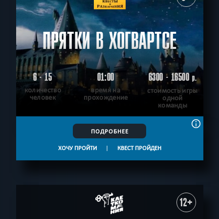
ПРЯТКИ В ХОГВАРТСЕ
6 - 15
01:00
6300 - 16500
р.
количество
время на
стоимость игры
человек
прохождение
одной
команды
ПОДРОБНЕЕ
ХОЧУ ПРОЙТИ
|
КВЕСТ ПРОЙДЕН
12+