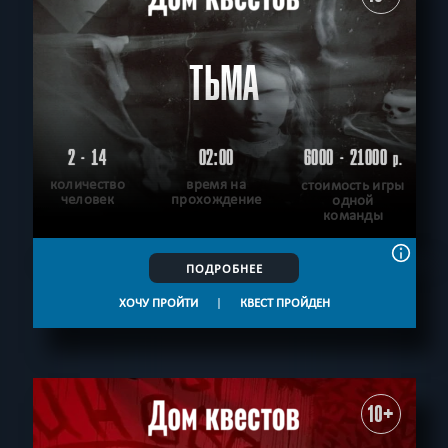
ТЬМА
2 - 14
02:00
6000 - 21000
р.
количество
время на
стоимость игры
человек
прохождение
одной
команды
ПОДРОБНЕЕ
ХОЧУ ПРОЙТИ
|
КВЕСТ ПРОЙДЕН
10+