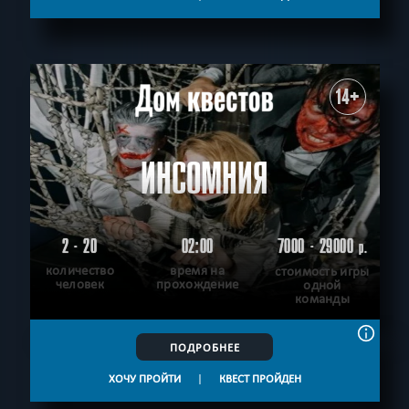
14+
ИНСОМНИЯ
2 - 20
02:00
7000 - 29000
р.
количество
время на
стоимость игры
человек
прохождение
одной
команды
ПОДРОБНЕЕ
ХОЧУ ПРОЙТИ
|
КВЕСТ ПРОЙДЕН