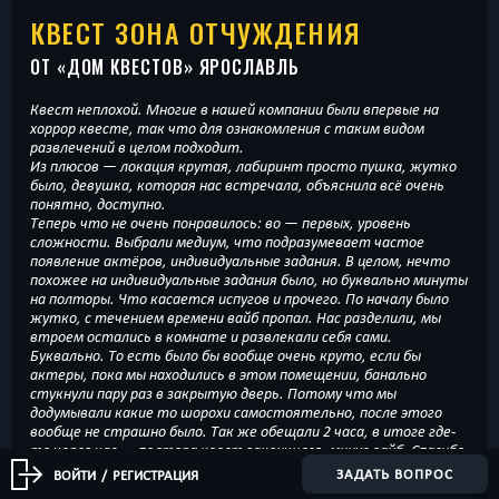
КВЕСТ ЗОНА ОТЧУЖДЕНИЯ
ОТ «
ДОМ КВЕСТОВ
» ЯРОСЛАВЛЬ
Квест неплохой. Многие в нашей компании были впервые на
хоррор квесте, так что для ознакомления с таким видом
развлечений в целом подходит.
Из плюсов — локация крутая, лабиринт просто пушка, жутко
было, девушка, которая нас встречала, объяснила всё очень
понятно, доступно.
Теперь что не очень понравилось: во — первых, уровень
сложности. Выбрали медиум, что подразумевает частое
появление актёров, индивидуальные задания. В целом, нечто
похожее на индивидуальные задания было, но буквально минуты
на полторы. Что касается испугов и прочего. По началу было
жутко, с течением времени вайб пропал. Нас разделили, мы
втроем остались в комнате и развлекали себя сами.
Буквально. То есть было бы вообще очень круто, если бы
актеры, пока мы находились в этом помещении, банально
стукнули пару раз в закрытую дверь. Потому что мы
додумывали какие то шорохи самостоятельно, после этого
вообще не страшно было. Так же обещали 2 часа, в итоге где-
то через час — полтора квест закончился, минус вайб. Спасибо
огромное, что нас заведомо обо всё предупредили, что пыльно и
ЗАДАТЬ ВОПРОС
ВОЙТИ
/
РЕГИСТРАЦИЯ
так далее, к этому вопросов нет. Загадки в целом не сложные,