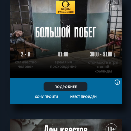
11+
БОЛЬШОЙ ПОБЕГ
2 - 9
01:00
3800 - 9100
р.
количество
время на
стоимость игры
человек
прохождение
одной
команды
ПОДРОБНЕЕ
ХОЧУ ПРОЙТИ
|
КВЕСТ ПРОЙДЕН
10+