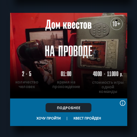
СБРОСИТЬ ФИЛЬТР
ВСЕ КВЕСТЫ
10+
НА ПРОВОДЕ
2 - 5
01:00
4000 - 11000
р.
количество
время на
стоимость игры
человек
прохождение
одной
команды
ПОДРОБНЕЕ
ХОЧУ ПРОЙТИ
|
КВЕСТ ПРОЙДЕН