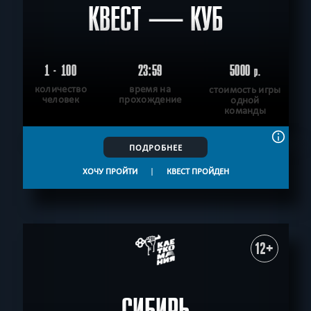
КВЕСТ — КУБ
1 - 100
23:59
5000
р.
количество
время на
стоимость игры
человек
прохождение
одной
команды
ПОДРОБНЕЕ
ХОЧУ ПРОЙТИ
|
КВЕСТ ПРОЙДЕН
12+