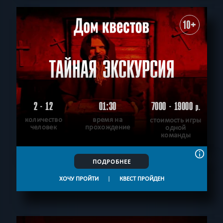
10+
ТАЙНАЯ ЭКСКУРСИЯ
2 - 12
01:30
7000 - 19000
р.
количество
время на
стоимость игры
человек
прохождение
одной
команды
ПОДРОБНЕЕ
ХОЧУ ПРОЙТИ
|
КВЕСТ ПРОЙДЕН