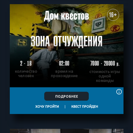
16+
ЗОНА ОТЧУЖДЕНИЯ
2 - 18
02:00
7000 - 28000
р.
количество
время на
стоимость игры
человек
прохождение
одной
команды
ПОДРОБНЕЕ
ХОЧУ ПРОЙТИ
|
КВЕСТ ПРОЙДЕН