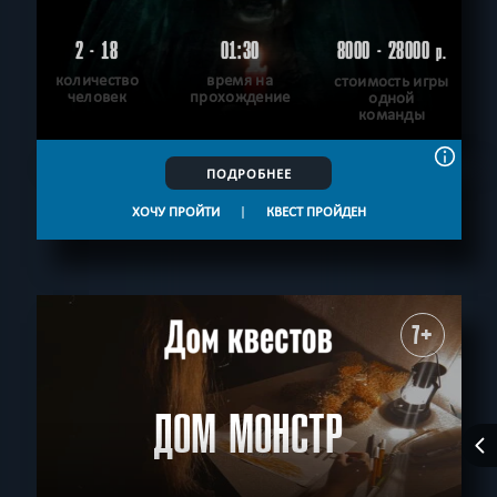
2 - 18
01:30
8000 - 28000
р.
количество
время на
стоимость игры
человек
прохождение
одной
команды
ПОДРОБНЕЕ
ХОЧУ ПРОЙТИ
|
КВЕСТ ПРОЙДЕН
7+
ДОМ МОНСТР