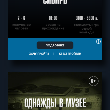
СИБИРЬ
2 - 6
01:00
3800 - 5800
р.
количество
время на
стоимость игры
человек
прохождение
одной
команды
ПОДРОБНЕЕ
ХОЧУ ПРОЙТИ
|
КВЕСТ ПРОЙДЕН
6+
ОДНАЖДЫ В МУЗЕЕ