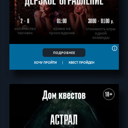
ДЕРЗКОЕ ОГРАБЛЕНИЕ
2 - 8
01:00
3800 - 9100
р.
количество
время на
стоимость игры
человек
прохождение
одной
команды
ПОДРОБНЕЕ
ХОЧУ ПРОЙТИ
|
КВЕСТ ПРОЙДЕН
18+
АСТРАЛ