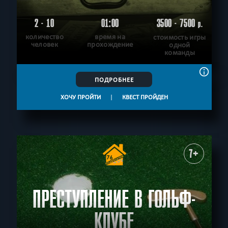
2 - 10
01:00
3500 - 7500
р.
количество
время на
стоимость игры
человек
прохождение
одной
команды
ПОДРОБНЕЕ
ХОЧУ ПРОЙТИ
|
КВЕСТ ПРОЙДЕН
7+
ПРЕСТУПЛЕНИЕ В ГОЛЬФ-
КЛУБЕ