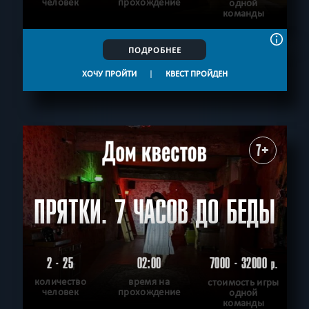
человек
прохождение
одной
команды
ПОДРОБНЕЕ
ХОЧУ ПРОЙТИ
|
КВЕСТ ПРОЙДЕН
7+
ПРЯТКИ. 7 ЧАСОВ ДО БЕДЫ
2 - 25
02:00
7000 - 32000
р.
количество
время на
стоимость игры
человек
прохождение
одной
команды