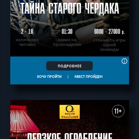
ТАЙНА СТАРОГО ЧЕРДАКА
2 - 16
01:30
6000 - 27000
р.
количество
время на
стоимость игры
человек
прохождение
одной
команды
ПОДРОБНЕЕ
ХОЧУ ПРОЙТИ
|
КВЕСТ ПРОЙДЕН
11+