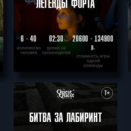
ЛЕГЕНДЫ ФОРТА
6 - 40
02:30
20600 - 134900
.
р.
количество
время на
человек
прохождение
стоимость игры
одной
команды
ПОДРОБНЕЕ
ХОЧУ ПРОЙТИ
|
КВЕСТ ПРОЙДЕН
7+
БИТВА ЗА ЛАБИРИНТ