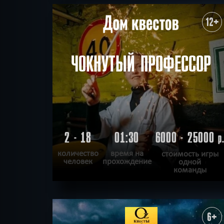
ПОДРОБНЕЕ
ХОЧУ ПРОЙТИ
|
КВЕСТ ПРОЙДЕН
12+
ЧОКНУТЫЙ ПРОФЕССОР
2 - 18
01:30
6000 - 25000
р
количество
время на
стоимость игры
человек
прохождение
одной
команды
ПОДРОБНЕЕ
ХОЧУ ПРОЙТИ
|
КВЕСТ ПРОЙДЕН
6+