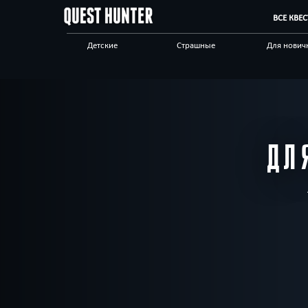
ВСЕ КВЕ
Детские
Страшные
Для нович
Для взрослых
Выездные
Сложные
Приключения
Необычные
Технологи
Корпоративным
Отзывы на квесты
Бренды кв
клиентам
ДЛ