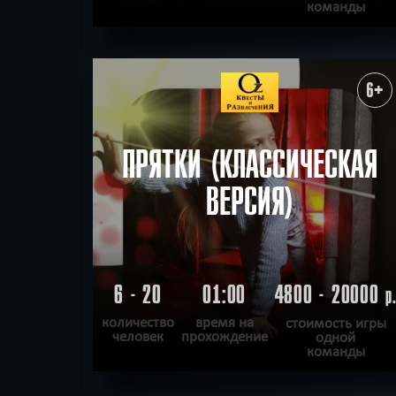
команды
ПОДРОБНЕЕ
ХОЧУ ПРОЙТИ
|
КВЕСТ ПРОЙДЕН
6+
ПРЯТКИ (КЛАССИЧЕСКАЯ
ВЕРСИЯ)
6 - 20
01:00
4800 - 20000
р
количество
время на
стоимость игры
человек
прохождение
одной
команды