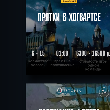
ПРЯТКИ В ХОГВАРТСЕ
6 - 15
01:00
6300 - 16500
р
количество
время на
стоимость игры
человек
прохождение
одной
команды
ПОДРОБНЕЕ
ХОЧУ ПРОЙТИ
|
КВЕСТ ПРОЙДЕН
7+