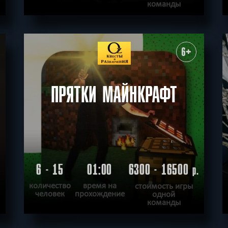
команды
ПОДРОБНЕЕ
ХОЧУ ПРОЙТИ
|
КВЕСТ ПРОЙДЕН
6+
ПРЯТКИ МАЙНКРАФТ
6 - 15
01:00
6300 - 16500
.
р.
количество
время на
стоимость игры
человек
прохождение
одной
команды