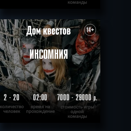
команды
ПОДРОБНЕЕ
ХОЧУ ПРОЙТИ
|
КВЕСТ ПРОЙДЕН
14+
ИНСОМНИЯ
2 - 20
02:00
7000 - 29000
р.
количество
время на
стоимость игры
человек
прохождение
одной
команды