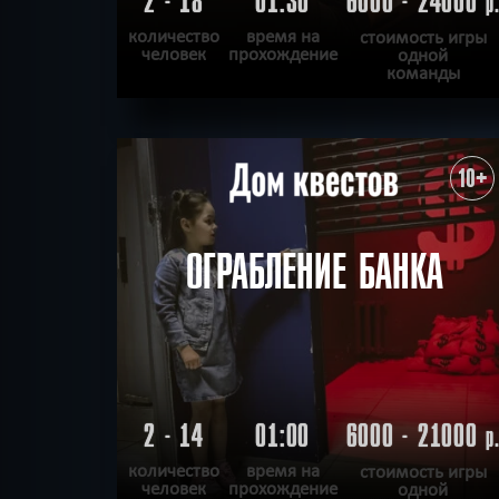
2 - 18
01:30
6000 - 24000
р
количество
время на
стоимость игры
человек
прохождение
одной
команды
ПОДРОБНЕЕ
ХОЧУ ПРОЙТИ
|
КВЕСТ ПРОЙДЕН
10+
ОГРАБЛЕНИЕ БАНКА
2 - 14
01:00
6000 - 21000
р
количество
время на
стоимость игры
человек
прохождение
одной