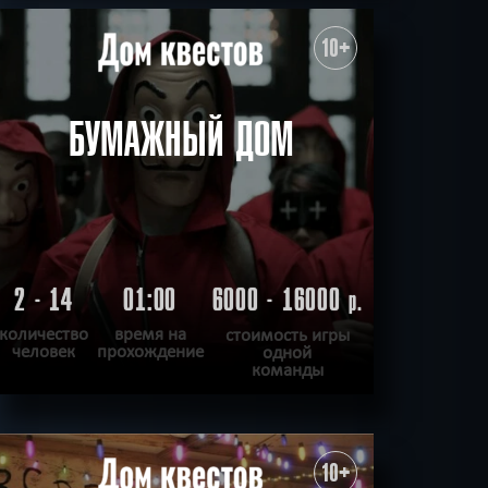
ПОДРОБНЕЕ
ХОЧУ ПРОЙТИ
|
КВЕСТ ПРОЙДЕН
10+
БУМАЖНЫЙ ДОМ
2 - 14
01:00
6000 - 16000
р.
количество
время на
стоимость игры
человек
прохождение
одной
команды
ПОДРОБНЕЕ
ХОЧУ ПРОЙТИ
|
КВЕСТ ПРОЙДЕН
10+