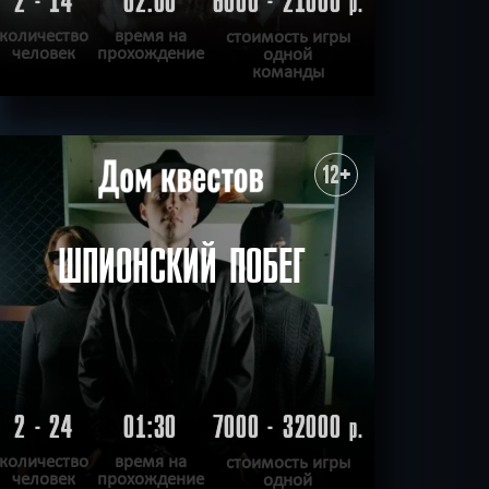
2 - 14
02:00
6000 - 21000
р.
количество
время на
стоимость игры
человек
прохождение
одной
команды
ПОДРОБНЕЕ
ХОЧУ ПРОЙТИ
|
КВЕСТ ПРОЙДЕН
12+
ШПИОНСКИЙ ПОБЕГ
2 - 24
01:30
7000 - 32000
р.
количество
время на
стоимость игры
человек
прохождение
одной