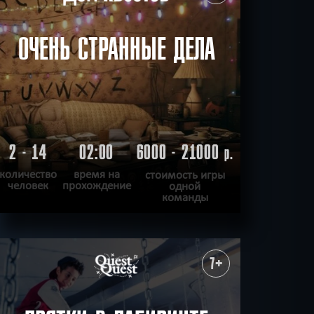
ОЧЕНЬ СТРАННЫЕ ДЕЛА
2 - 14
02:00
6000 - 21000
р.
количество
время на
стоимость игры
человек
прохождение
одной
команды
ПОДРОБНЕЕ
ХОЧУ ПРОЙТИ
|
КВЕСТ ПРОЙДЕН
7+