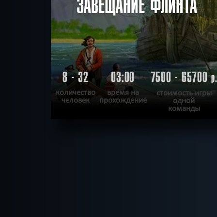
ЗАВЕЩАНИЕ ФЛИНТА
8 - 32
03:00
7500 - 65700
р
количество
время на
стоимость игры
человек
прохождение
одной
команды
ПОДРОБНЕЕ
ХОЧУ ПРОЙТИ
|
КВЕСТ ПРОЙДЕН