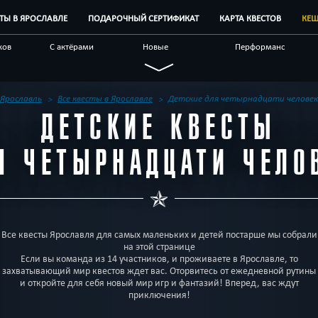
СТЫ В ЯРОСЛАВЛЕ
ПОДАРОЧНЫЙ СЕРТИФИКАТ
КАРТА КВЕСТОВ
КЕШ
ков
С актёрами
Новые
Перформанс
Семейные
Живые
Виртуальные
чные
С аниматором
Научные
По фильму
Ярославль
Все квесты в Ярославле
Детские для четырнадцати человек
ДЕТСКИЕ КВЕСТЫ
естов
Блог
Другой город
Я ЧЕТЫРНАДЦАТИ ЧЕЛО
Все квесты Ярославля для самых маленьких и детей постарше мы собрали
на этой странице
Если вы команда из 14 участников, и проживаете в Ярославле, то
захватывающий мир квестов ждет вас. Оторвитесь от ежедневной рутины
и откройте для себя новый мир игр и фантазий! Вперед, вас ждут
приключения!