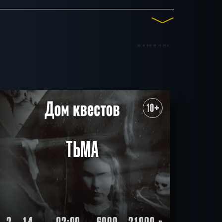
НАШЛОСЬ
до 15
до 16
до 17
19
КВЕСТОВ
ктёров
Антуражные
10+
Мистика
Детективные
С аниматором
СБРОСИТЬ ФИЛЬТР
ВСЕ КВЕСТЫ
ТЬМА