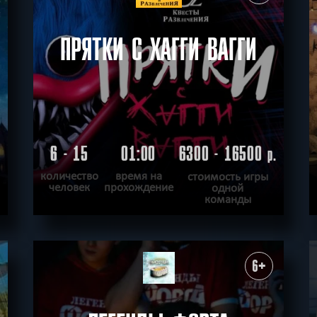
ПРЯТКИ С ХАГГИ ВАГГИ
6 - 15
01:00
6300 - 16500
.
р.
количество
время на
стоимость игры
человек
прохождение
одной
команды
ПОДРОБНЕЕ
ХОЧУ ПРОЙТИ
|
КВЕСТ ПРОЙДЕН
6+