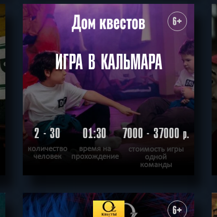
ПОДРОБНЕЕ
ХОЧУ ПРОЙТИ
|
КВЕСТ ПРОЙДЕН
6+
ИГРА В КАЛЬМАРА
2 - 30
01:30
7000 - 37000
.
р.
количество
время на
стоимость игры
человек
прохождение
одной
команды
ПОДРОБНЕЕ
ХОЧУ ПРОЙТИ
|
КВЕСТ ПРОЙДЕН
6+