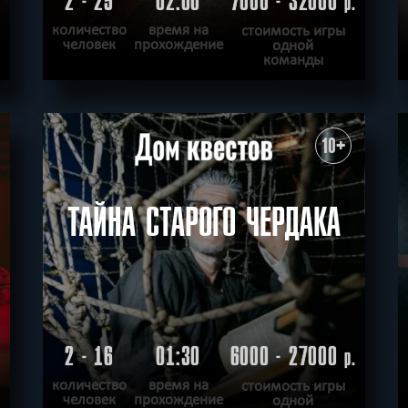
2 - 25
02:00
7000 - 32000
.
р.
количество
время на
стоимость игры
человек
прохождение
одной
команды
ПОДРОБНЕЕ
ХОЧУ ПРОЙТИ
|
КВЕСТ ПРОЙДЕН
10+
ТАЙНА СТАРОГО ЧЕРДАКА
2 - 16
01:30
6000 - 27000
.
р.
количество
время на
стоимость игры
человек
прохождение
одной