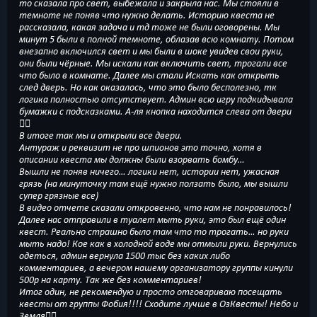
то сказала про свет, выбежала и закрыла нас. Мы стояли в
темноте не поняв что нужно делать. Историю квеста не
рассказала, какая задача и тд тоже не были оговорены. Мы
минут 5 были в полной темноте, облазав всю комнату. Потом
внезапно включился свет и мы были в шоке увидев свои руки,
они были чёрные. Мы искали как включить свет, трогали все
что было в комнате. Далее мы стали Искать как открыть
след дверь. Но как оказалось, что это было бесполезно, тк
логика полностью отсутствует. Админ всю игру подкидывала
бумажки с подсказками. А-ля кнопка находится слева от двери
🤦‍♀️
В итоге так мы и открыли все двери.
Антураж и реквизит не про шпионов это точно, хотя в
описании квеста мы должны были взорвать бомбу…
Вышли не поняв ничего… логики нет, истории нет, ужасная
грязь (на минуточку там ещё нужно ползать было, мы вышли
супер грязные все)
В видео отчете сказали откровенно, что нам не понравилось!
Далее нас отправили в туалет мыть руки, это был ещё один
квест. Реально страшно было там что то трогать… но руки
мыть надо! Кое как в холодной воде мы отмыли руки. Вернулись
одеться, админ вернула 1500 тыс без каких либо
комментариев, а вечером нашему организатору группы кинули
500р на карту. Так же без комментариев!
Итог один, не рекомендую и просто отговариваю посещать
квесты от группы Фобия!!!! Сходите лучше в ОзКвесты! Небо и
Земля👍🏻