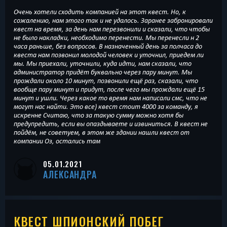
Очень хотели сходить компанией на этот квест. Но, к
сожалению, нам этого так и не удалось. Заранее забронировали
квест на время, за день нам перезвонили и сказали, что чтобы
не было накладки, необходимо перенести. Мы перенесли н 2
часа раньше, без вопросов. В назначенный день за полчаса до
квеста нам позвонил молодой человек и уточнил, приедем ли
мы. Мы приехали, уточнили, куда идти, нам сказали, что
администратор придёт буквально через пару минут. Мы
прождали около 10 минут, позвонили ещё раз, сказали, что
вообще пару минут и придут, после чего мы прождали ещё 15
минут и ушли. Через какое то время нам написали смс, что не
могут нас найти. Это все) квест стоит 4000 за команду, я
искренне Считаю, что за такую сумму можно хотя бы
предупредить, если вы опаздываете и извиниться. В квест не
пойдём, не советуем, в этом же здании нашли квест от
компании Оз, остались там
05.01.2021
АЛЕКСАНДРА
КВЕСТ ШПИОНСКИЙ ПОБЕГ