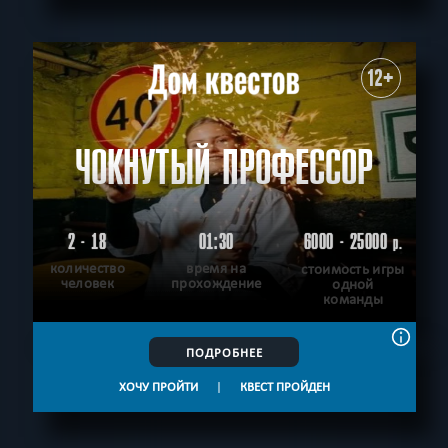
СБРОСИТЬ ФИЛЬТР
ВСЕ КВЕСТЫ
12+
ЧОКНУТЫЙ ПРОФЕССОР
2 - 18
01:30
6000 - 25000
р.
количество
время на
стоимость игры
человек
прохождение
одной
команды
ПОДРОБНЕЕ
ХОЧУ ПРОЙТИ
|
КВЕСТ ПРОЙДЕН