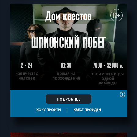
12+
ШПИОНСКИЙ ПОБЕГ
2 - 24
01:30
7000 - 32000
р.
количество
время на
стоимость игры
человек
прохождение
одной
команды
ПОДРОБНЕЕ
ХОЧУ ПРОЙТИ
|
КВЕСТ ПРОЙДЕН