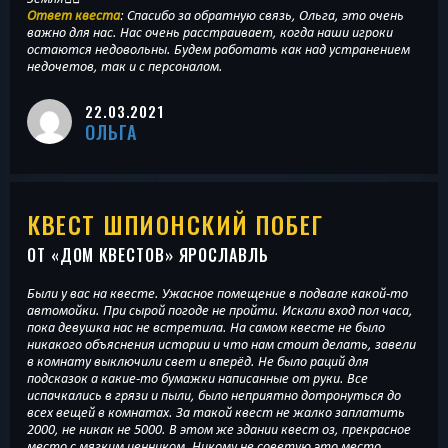
Ответ квеста
: Спасибо за обратную связь, Ольга, это очень
важно для нас. Нас очень расстраивает, когда наши игроки
остаются недовольны. Будем работать как над устранением
недочетов, так и с персоналом.
22.03.2021
ОЛЬГА
КВЕСТ ШПИОНСКИЙ ПОБЕГ
ОТ «
ДОМ КВЕСТОВ
» ЯРОСЛАВЛЬ
Были у вас на квесте. Ужасное помещение в подвале какой-то
автомойки. При сырой погоде не пройти. Искали вход пол часа,
пока девушка нас не встретила. На самом квесте не было
никакого объяснения истории и что нам стоит делать, завели
в комнату выключили свет и вперёд. Не было раций для
подсказок а какие-то бумажки написанные от руки. Все
испачкались в грязи и пыли, было неприятно дотронуться до
всех вещей в комнатах. За такой квест не жалко заплатить
2000, не никак не 5000. В этом же здании квест оз, прекрасное
место с мягким ценником. Никому не советую это место.