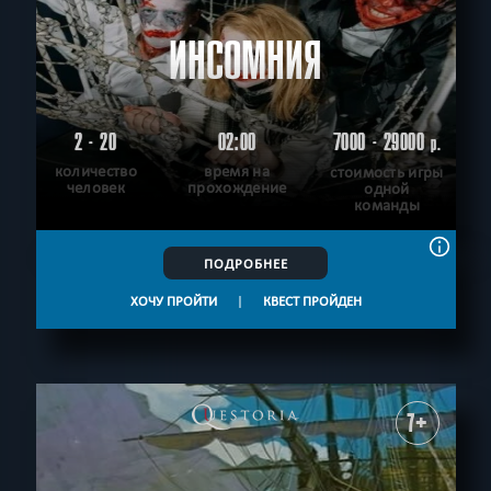
ИНСОМНИЯ
2 - 20
02:00
7000 - 29000
р.
количество
время на
стоимость игры
человек
прохождение
одной
команды
ПОДРОБНЕЕ
ХОЧУ ПРОЙТИ
|
КВЕСТ ПРОЙДЕН
7+