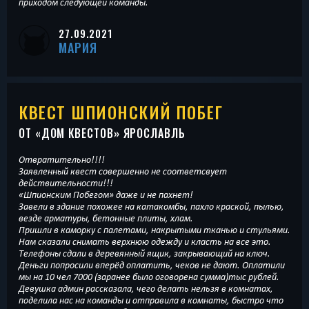
приходом следующей команды.
27.09.2021
МАРИЯ
КВЕСТ ШПИОНСКИЙ ПОБЕГ
ОТ «
ДОМ КВЕСТОВ
» ЯРОСЛАВЛЬ
Отвратительно!!!!
Заявленный квест совершенно не соответсвует
действительности!!!
«Шпионским Побегом» даже и не пахнет!
Завели в здание похожее на катакомбы, пахло краской, пылью,
везде арматуры, бетонные плиты, хлам.
Пришли в каморку с палетами, накрытыми тканью и стульями.
Нам сказали снимать верхнюю одежду и класть на все это.
Телефоны сдали в деревянный ящик, закрывающий на ключ.
Деньги попросили вперёд оплатить, чеков не дают. Оплатили
мы на 10 чел 7000 (заранее было оговорена сумма)тыс рублей.
Девушка админ рассказала, чего делать нельзя в комнатах,
поделила нас на команды и отправила в комнаты, быстро что