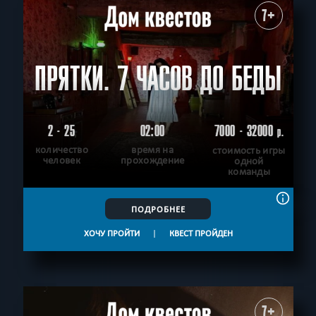
7+
ПРЯТКИ. 7 ЧАСОВ ДО БЕДЫ
2 - 25
02:00
7000 - 32000
р.
количество
время на
стоимость игры
человек
прохождение
одной
команды
ПОДРОБНЕЕ
ХОЧУ ПРОЙТИ
|
КВЕСТ ПРОЙДЕН
7+