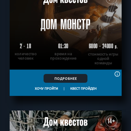
ДОМ МОНСТР
2 - 18
01:30
6000 - 24000
р.
количество
время на
стоимость игры
человек
прохождение
одной
команды
ПОДРОБНЕЕ
ХОЧУ ПРОЙТИ
|
КВЕСТ ПРОЙДЕН
14+