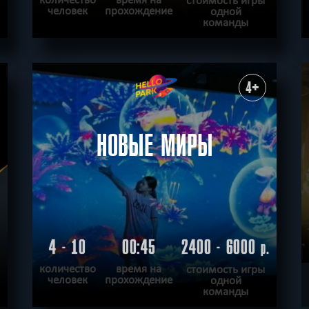
человек
прохождение
одной
команды
ПОДРОБНЕЕ
ХОЧУ ПРОЙТИ
|
КВЕСТ ПРОЙДЕН
4+
НОВЫЕ МИРЫ
4 - 10
00:45
2400 - 6000
.
р.
количество
время на
стоимость игры
человек
прохождение
одной
команды