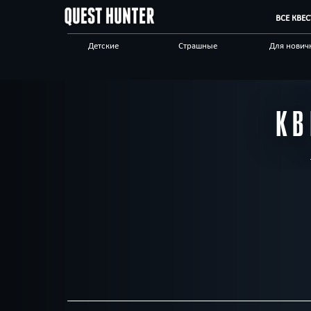
ВСЕ КВЕ
Детские
Страшные
Для нович
Для взрослых
Выездные
Сложные
Приключения
Необычные
Технологи
КВ
Корпоративным
Отзывы на квесты
Бренды кв
клиентам