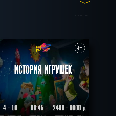
НАШЛОСЬ
до 15
до 16
до 17
7
КВЕСТОВ
ктёров
Антуражные
4+
Мистика
Детективные
С аниматором
СБРОСИТЬ ФИЛЬТР
ВСЕ КВЕСТЫ
ИСТОРИЯ ИГРУШЕК
4 - 10
00:45
2400 - 6000
р.
количество
время на
стоимость игры