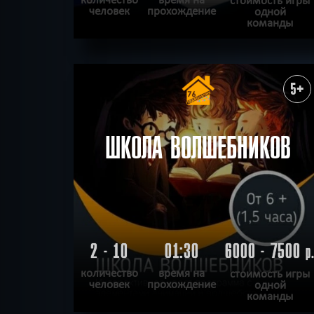
человек
прохождение
одной
команды
ПОДРОБНЕЕ
ХОЧУ ПРОЙТИ
|
КВЕСТ ПРОЙДЕН
5+
ШКОЛА ВОЛШЕБНИКОВ
2 - 10
01:30
6000 - 7500
р
количество
время на
стоимость игры
человек
прохождение
одной
команды