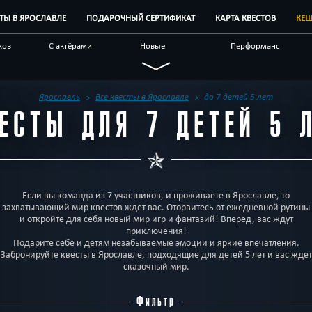
СТЫ В ЯРОСЛАВЛЕ
ПОДАРОЧНЫЙ СЕРТИФИКАТ
КАРТА КВЕСТОВ
КЕШ
ков
С актёрами
Новые
Перформанс
Семейные
Живые
Виртуальные
чные
С аниматором
Научные
По фильму
Ярославль
Все квесты в Ярославле
до 7 детей 5 лет
ЕСТЫ ДЛЯ 7 ДЕТЕЙ 5 
естов
Блог
Другой город
Если вы команда из 7 участников, и проживаете в Ярославле, то
захватывающий мир квестов ждет вас. Оторвитесь от ежедневной рутины
и откройте для себя новый мир игр и фантазий! Вперед, вас ждут
приключения!
Подарите себе и детям незабываемые эмоции и яркие впечатления.
Забронируйте квесты в Ярославле, подходящие для детей 5 лет и вас ждет
сказочный мир.
Фильтр