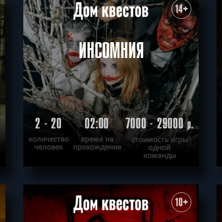
ХОЧУ ПРОЙТИ
|
КВЕСТ ПРОЙДЕН
14+
ИНСОМНИЯ
2 - 20
02:00
7000 - 29000
.
р.
количество
время на
стоимость игры
человек
прохождение
одной
команды
ПОДРОБНЕЕ
ХОЧУ ПРОЙТИ
|
КВЕСТ ПРОЙДЕН
10+