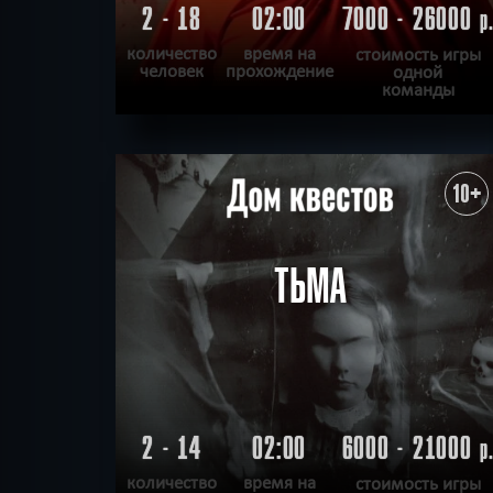
2 - 18
02:00
7000 - 26000
р
количество
время на
стоимость игры
человек
прохождение
одной
команды
ПОДРОБНЕЕ
ХОЧУ ПРОЙТИ
|
КВЕСТ ПРОЙДЕН
10+
ТЬМА
2 - 14
02:00
6000 - 21000
р
количество
время на
стоимость игры