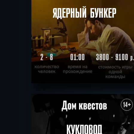
ЯДЕРНЫЙ БУНКЕР
2 - 8
01:00
3800 - 9100
р
количество
время на
стоимость игры
человек
прохождение
одной
команды
ПОДРОБНЕЕ
ХОЧУ ПРОЙТИ
|
КВЕСТ ПРОЙДЕН
14+
КУКЛОВОД