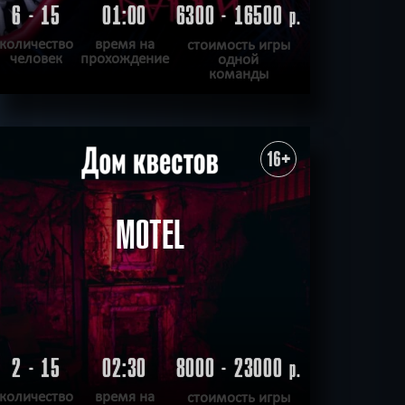
6 - 15
01:00
6300 - 16500
р.
количество
время на
стоимость игры
человек
прохождение
одной
команды
ПОДРОБНЕЕ
ХОЧУ ПРОЙТИ
|
КВЕСТ ПРОЙДЕН
16+
MOTEL
2 - 15
02:30
8000 - 23000
р.
количество
время на
стоимость игры