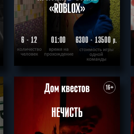
«ROBLOX»
6 - 12
01:00
6300 - 13500
.
р.
количество
время на
стоимость игры
человек
прохождение
одной
команды
ПОДРОБНЕЕ
ХОЧУ ПРОЙТИ
|
КВЕСТ ПРОЙДЕН
16+
НЕЧИСТЬ