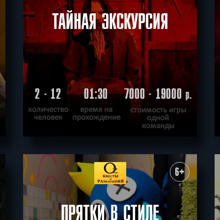
ТАЙНАЯ ЭКСКУРСИЯ
2 - 12
01:30
7000 - 19000
.
р.
количество
время на
стоимость игры
человек
прохождение
одной
команды
ПОДРОБНЕЕ
ХОЧУ ПРОЙТИ
|
КВЕСТ ПРОЙДЕН
6+
ПРЯТКИ В СТИЛЕ