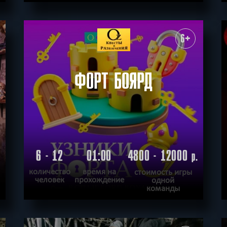
ПОДРОБНЕЕ
ХОЧУ ПРОЙТИ
|
КВЕСТ ПРОЙДЕН
6+
ФОРТ БОЯРД
6 - 12
01:00
4800 - 12000
.
р.
количество
время на
стоимость игры
человек
прохождение
одной
команды
ПОДРОБНЕЕ