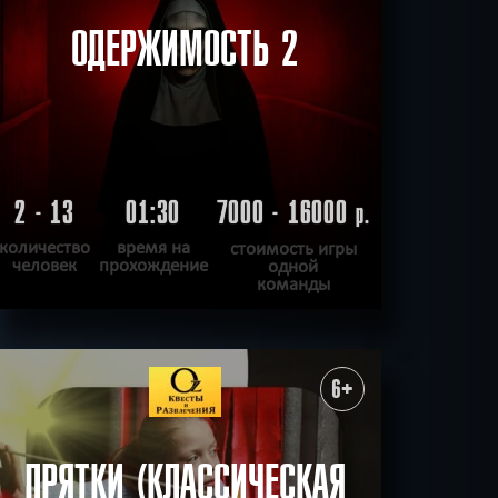
ОДЕРЖИМОСТЬ 2
2 - 13
01:30
7000 - 16000
р.
количество
время на
стоимость игры
человек
прохождение
одной
команды
ПОДРОБНЕЕ
ХОЧУ ПРОЙТИ
|
КВЕСТ ПРОЙДЕН
6+
ПРЯТКИ (КЛАССИЧЕСКАЯ