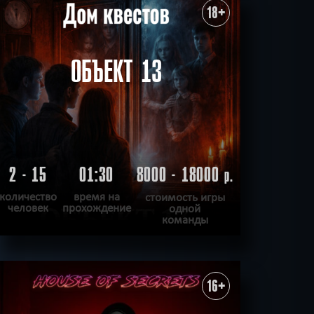
ХОЧУ ПРОЙТИ
|
КВЕСТ ПРОЙДЕН
18+
ОБЪЕКТ 13
2 - 15
01:30
8000 - 18000
р.
количество
время на
стоимость игры
человек
прохождение
одной
команды
ПОДРОБНЕЕ
ХОЧУ ПРОЙТИ
|
КВЕСТ ПРОЙДЕН
16+