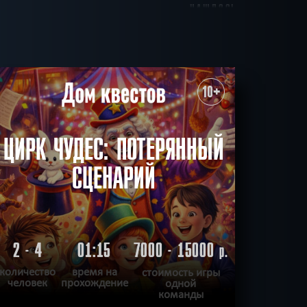
НАШЛОСЬ
до 15
до 16
до 17
80
КВЕСТОВ
ктёров
Антуражные
10+
Мистика
Детективные
С аниматором
СБРОСИТЬ ФИЛЬТР
ВСЕ КВЕСТЫ
ЦИРК ЧУДЕС: ПОТЕРЯННЫЙ
СЦЕНАРИЙ
2 - 4
01:15
7000 - 15000
р.
количество
время на
стоимость игры
человек
прохождение
одной
команды