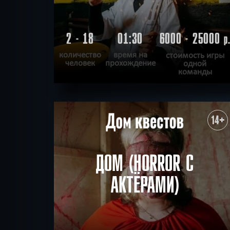
2 - 18
01:30
6000 - 25000
р
количество
время на
стоимость игры
человек
прохождение
одной
команды
ПОДРОБНЕЕ
ХОЧУ ПРОЙТИ
|
КВЕСТ ПРОЙДЕН
14+
ДОМ (HORROR С
АКТЁРАМИ)