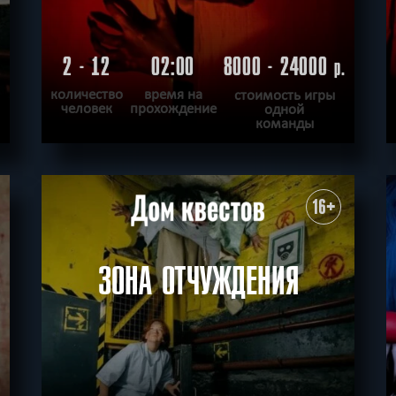
2 - 12
02:00
8000 - 24000
.
р.
количество
время на
стоимость игры
человек
прохождение
одной
команды
ПОДРОБНЕЕ
ХОЧУ ПРОЙТИ
|
КВЕСТ ПРОЙДЕН
16+
ЗОНА ОТЧУЖДЕНИЯ