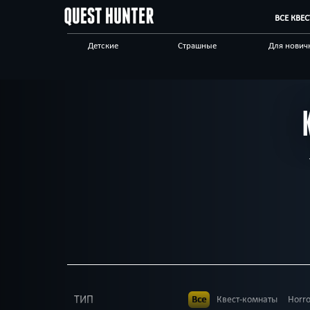
ВСЕ КВЕ
Детские
Страшные
Для нович
Для взрослых
Выездные
Сложные
Приключения
Необычные
Технологи
Корпоративным
Отзывы на квесты
Бренды кв
клиентам
ТИП
Все
Квест-комнаты
Horr