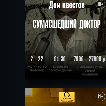
ХОЧУ ПРОЙТИ
|
КВЕСТ ПРОЙДЕН
10+
СУМАСШЕДШИЙ ДОКТОР
2 - 22
01:30
7000 - 27000
р
количество
время на
стоимость игры
человек
прохождение
одной
команды
ПОДРОБНЕЕ
ХОЧУ ПРОЙТИ
|
КВЕСТ ПРОЙДЕН
11+