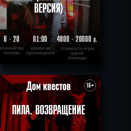
ВЕРСИЯ)
6 - 20
01:00
4800 - 20000
р.
количество
время на
стоимость игры
человек
прохождение
одной
команды
ПОДРОБНЕЕ
ХОЧУ ПРОЙТИ
|
КВЕСТ ПРОЙДЕН
16+
ПИЛА. ВОЗВРАЩЕНИЕ