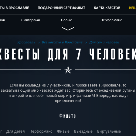
СТЫ В ЯРОСЛАВЛЕ
ПОДАРОЧНЫЙ СЕРТИФИКАТ
КАРТА КВЕСТОВ
КЕШ
ков
С актёрами
Новые
Перформанс
Семейные
Живые
Виртуальные
чные
С аниматором
Научные
По фильму
Ярославль
Все квесты в Ярославле
Для семи человек
КВЕСТЫ ДЛЯ 7 ЧЕЛОВЕ
естов
Блог
Другой город
Если вы команда из 7 участников, и проживаете в Ярославле, то
захватывающий мир квестов ждет вас. Оторвитесь от ежедневной рутины
и откройте для себя новый мир игр и фантазий! Вперед, вас ждут
приключения!
Фильтр
or
Для детей
Перформанс
Живые
Выездные
Виртуальные