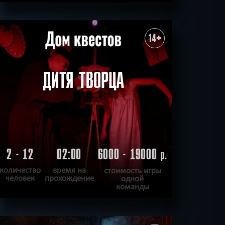
ПОДРОБНЕЕ
ХОЧУ ПРОЙТИ
|
КВЕСТ ПРОЙДЕН
14+
ДИТЯ ТВОРЦА
2 - 12
02:00
6000 - 19000
р.
количество
время на
стоимость игры
человек
прохождение
одной
команды
ПОДРОБНЕЕ