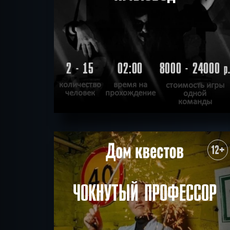
2 - 15
02:00
8000 - 24000
р
количество
время на
стоимость игры
человек
прохождение
одной
команды
ПОДРОБНЕЕ
ХОЧУ ПРОЙТИ
|
КВЕСТ ПРОЙДЕН
12+
ЧОКНУТЫЙ ПРОФЕССОР