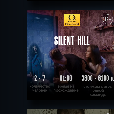
ПОДРОБНЕЕ
ХОЧУ ПРОЙТИ
|
КВЕСТ ПРОЙДЕН
12+
SILENT HILL
2 - 7
01:00
3800 - 8100
р
количество
время на
стоимость игры
человек
прохождение
одной
команды
ПОДРОБНЕЕ