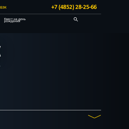
+7 (4852) 28-25-66
БЭК
Квест на день
рождения
Детективные
Квест-комнаты
К