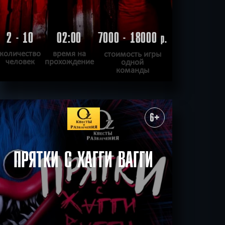
2 - 10
02:00
7000 - 18000
р.
количество
время на
стоимость игры
человек
прохождение
одной
команды
ПОДРОБНЕЕ
ХОЧУ ПРОЙТИ
|
КВЕСТ ПРОЙДЕН
6+
ПРЯТКИ С ХАГГИ ВАГГИ