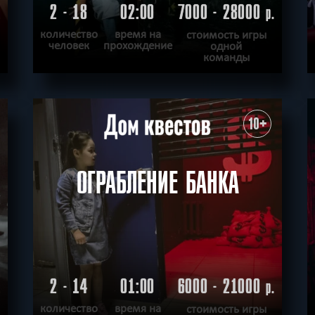
2 - 18
02:00
7000 - 28000
.
р.
количество
время на
стоимость игры
человек
прохождение
одной
команды
ПОДРОБНЕЕ
ХОЧУ ПРОЙТИ
|
КВЕСТ ПРОЙДЕН
10+
ОГРАБЛЕНИЕ БАНКА
2 - 14
01:00
6000 - 21000
.
р.
количество
время на
стоимость игры