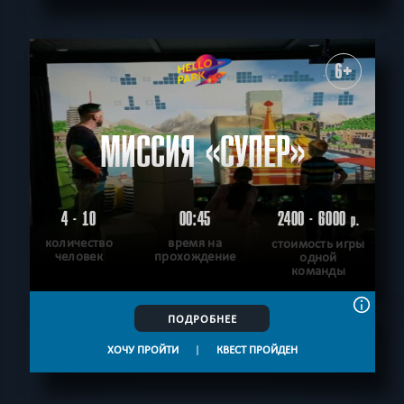
6+
МИССИЯ «СУПЕР»
4 - 10
00:45
2400 - 6000
р.
количество
время на
стоимость игры
человек
прохождение
одной
команды
ПОДРОБНЕЕ
ХОЧУ ПРОЙТИ
|
КВЕСТ ПРОЙДЕН