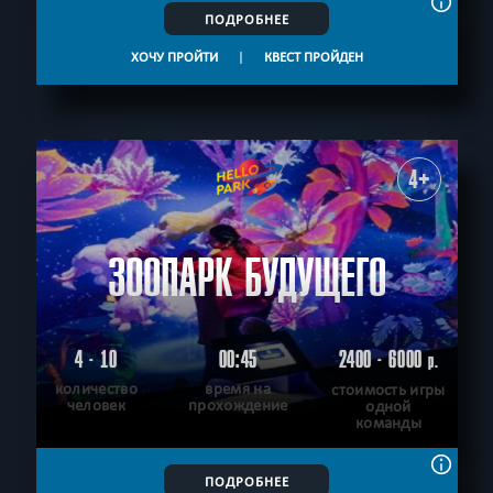
ПОДРОБНЕЕ
ХОЧУ ПРОЙТИ
|
КВЕСТ ПРОЙДЕН
4+
ЗООПАРК БУДУЩЕГО
4 - 10
00:45
2400 - 6000
р.
количество
время на
стоимость игры
человек
прохождение
одной
команды
ПОДРОБНЕЕ