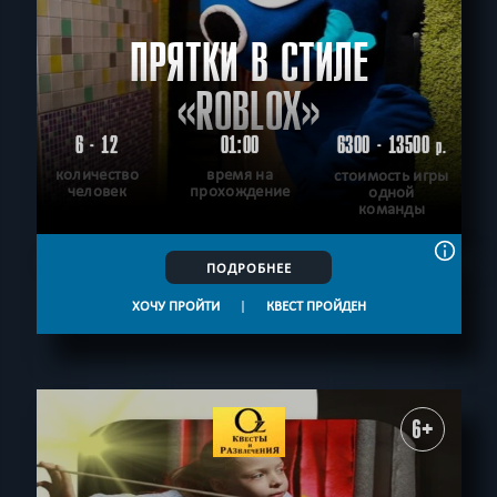
ПРЯТКИ В СТИЛЕ
«ROBLOX»
6 - 12
01:00
6300 - 13500
р.
количество
время на
стоимость игры
человек
прохождение
одной
команды
ПОДРОБНЕЕ
ХОЧУ ПРОЙТИ
|
КВЕСТ ПРОЙДЕН
6+