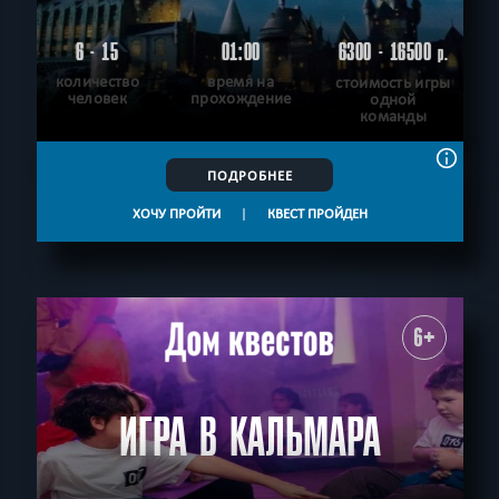
6 - 15
01:00
6300 - 16500
р.
количество
время на
стоимость игры
человек
прохождение
одной
команды
ПОДРОБНЕЕ
ХОЧУ ПРОЙТИ
|
КВЕСТ ПРОЙДЕН
6+
ИГРА В КАЛЬМАРА