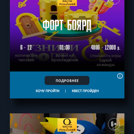
ФОРТ БОЯРД
6 - 12
01:00
4800 - 12000
р.
количество
время на
стоимость игры
человек
прохождение
одной
команды
ПОДРОБНЕЕ
ХОЧУ ПРОЙТИ
|
КВЕСТ ПРОЙДЕН
6+