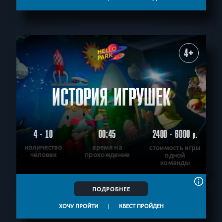
4+
ИСТОРИЯ ИГРУШЕК
4 - 10
00:45
2400 - 6000
р.
количество
время на
стоимость игры
человек
прохождение
одной
команды
ПОДРОБНЕЕ
ХОЧУ ПРОЙТИ
|
КВЕСТ ПРОЙДЕН