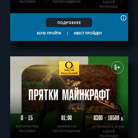
человек
прохождение
одной
команды
ПОДРОБНЕЕ
ХОЧУ ПРОЙТИ
|
КВЕСТ ПРОЙДЕН
6+
ПРЯТКИ МАЙНКРАФТ
6 - 15
01:00
6300 - 16500
р.
количество
время на
стоимость игры
человек
прохождение
одной
команды