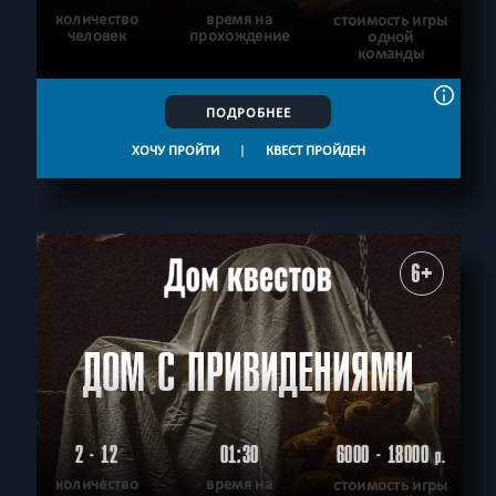
количество
время на
стоимость игры
человек
прохождение
одной
команды
ПОДРОБНЕЕ
ХОЧУ ПРОЙТИ
|
КВЕСТ ПРОЙДЕН
6+
ДОМ С ПРИВИДЕНИЯМИ
2 - 12
01:30
6000 - 18000
р.
количество
время на
стоимость игры