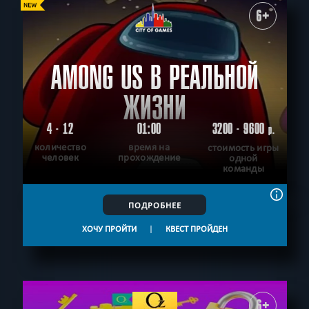
6+
AMONG US В РЕАЛЬНОЙ
ЖИЗНИ
4 - 12
01:00
3200 - 9600
р.
количество
время на
стоимость игры
человек
прохождение
одной
команды
ПОДРОБНЕЕ
ХОЧУ ПРОЙТИ
|
КВЕСТ ПРОЙДЕН
6+