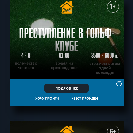
7+
ПРЕСТУПЛЕНИЕ В ГОЛЬФ-
КЛУБЕ
4 - 8
01:00
3500 - 6000
р.
количество
время на
стоимость игры
человек
прохождение
одной
команды
ПОДРОБНЕЕ
ХОЧУ ПРОЙТИ
|
КВЕСТ ПРОЙДЕН
6+