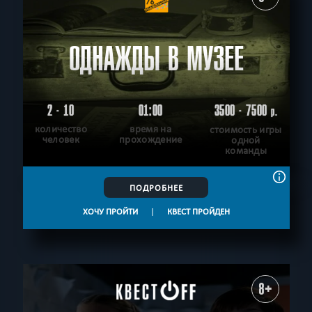
ОДНАЖДЫ В МУЗЕЕ
2 - 10
01:00
3500 - 7500
р.
количество
время на
стоимость игры
человек
прохождение
одной
команды
ПОДРОБНЕЕ
ХОЧУ ПРОЙТИ
|
КВЕСТ ПРОЙДЕН
8+