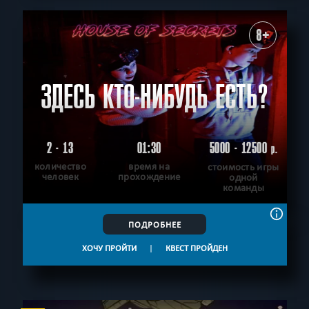
8+
ЗДЕСЬ КТО-НИБУДЬ ЕСТЬ?
2 - 13
01:30
5000 - 12500
р.
количество
время на
стоимость игры
человек
прохождение
одной
команды
ПОДРОБНЕЕ
ХОЧУ ПРОЙТИ
|
КВЕСТ ПРОЙДЕН