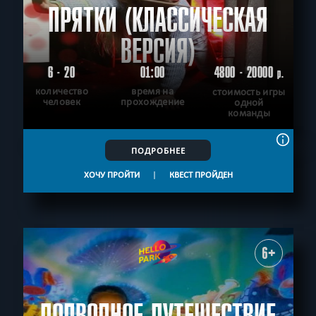
ПРЯТКИ (КЛАССИЧЕСКАЯ
ВЕРСИЯ)
6 - 20
01:00
4800 - 20000
р.
количество
время на
стоимость игры
человек
прохождение
одной
команды
ПОДРОБНЕЕ
ХОЧУ ПРОЙТИ
|
КВЕСТ ПРОЙДЕН
6+