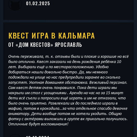
01.02.2025
КВЕСТ ИГРА В КАЛЬМАРА
ОТ «
ДОМ КВЕСТОВ
» ЯРОСЛАВЛЬ
Очень переживала, т. к. отзывы были и плохие и хорошие но всё
было отлично. Квест заказали на день рождения ребёнка 10
лет. Выбирали ещё и по месторасположению. Удобно
добираться нашли довольно быстро. Да, мы немного
подождали на улице но нас предупредили заранее во сколько
запустят. Уютная домашняя обстановка. Вежливый персонал.
Сам квест детям очень понравился. Пока дети играли мы
накрыли им стол с угощениями . Аренда на час но за 15 минут
дети всё съели и попросили ещё играть и им не отказали, что
было очень приятно. Развлекали их до последнего играли в
мафию, потом в крокодила…за что отдельное спасибо девочке
аниматору. Дети вообще потом не хотели уходить. Общую
фотку с актёрами выложили в группе вк прикольно получилось.
Отличные будут воспоминания!