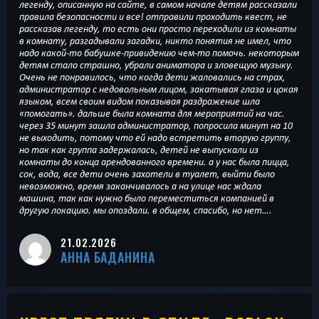
легенду, описанную на сайте, в самом начале детям рассказали
правила безопасности и все! отправили проходить квест, не
рассказав легенду, то есть они просто переходили из комнаты
в комнату, разгадывали загадки, никто понятия не имел, что
надо какой-то бабушке-привидению чем-то помочь. некоторым
детям стало страшно, убрали аниматора и зловещую музыку.
Очень не понравилось, что когда дети жаловались на страх,
администратор с недовольным лицом, закатывая глаза и цокая
языком, всем своим видом показывая раздражение шла
«помогать». дальше была комната для мероприятий на час.
через 35 минут зашла администратор, попросила минут на 10
не выходить, потому что ей надо встретить вторую группу,
но так как группа задержалась, детей не выпускали из
комнаты до конца арендованного времени. а у нас была пицца,
сок, вода, все дети очень захотели в туалет, выйти было
невозможно, время заканчивалось а на улице нас ждала
машина, так как нужно было переместиться компанией в
другую локацию. мы опоздали. в общем, спасибо, но нет….
21.02.2026
АННА БАДАНИНА