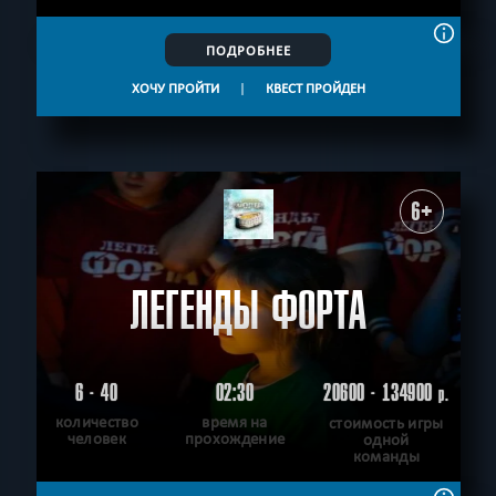
ПОДРОБНЕЕ
ХОЧУ ПРОЙТИ
|
КВЕСТ ПРОЙДЕН
6+
ЛЕГЕНДЫ ФОРТА
6 - 40
02:30
20600 - 134900
р.
количество
время на
стоимость игры
человек
прохождение
одной
команды