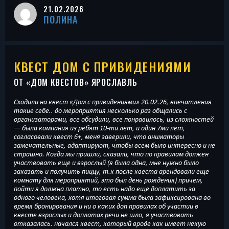
21.02.2026
ПОЛИНА
КВЕСТ ДОМ С ПРИВИДЕНИЯМИ
ОТ «
ДОМ КВЕСТОВ
» ЯРОСЛАВЛЬ
Сходили на квест «Дом с привидениями» 20.02.26, впечатления
такие себе.. до мероприятия несколько раз общались с
организаторами, все обсудили, все понравилось, из сложностей
— была компания из ребят 10-ти лет, и один 7ми лет,
согласовали квест 6+, меня заверили, что аниматоры
замечательные, адаптируют, чтобы всем было интересно и не
страшно. Когда мы пришли, сказали, что по правилам должен
участвовать еще и взрослый (я была одна, мне нужно было
заказать и получить пиццу, т.к после квеста арендовали еще
комнату для мероприятий, это был день рождения) причем,
пойти я должна платно, то есть надо еще доплатить за
одного человека, хотя итоговая сумма была зафиксирована во
время бронирования и ни о каких доп правилах об участии в
квесте взрослых и доплатах речи не шло, я участвовать
отказалась. начался квест, который вроде как имеет некую