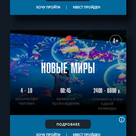
ХОЧУ ПРОЙТИ
|
КВЕСТ ПРОЙДЕН
4+
НОВЫЕ МИРЫ
4 - 10
00:45
2400 - 6000
р.
количество
время на
стоимость игры
человек
прохождение
одной
команды
ПОДРОБНЕЕ
ХОЧУ ПРОЙТИ
|
КВЕСТ ПРОЙДЕН