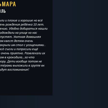
ЬМАРА
ВЛЬ
ли и плохие и хорошие но всё
ень рождения ребёнка 10 лет.
ю. Удобно добираться нашли
одождали на улице но нас
 запустят. Уютная домашняя
Сам квест детям очень
акрыли им стол с угощениями .
всё съели и попросили ещё
 очень приятно. Развлекали их
том в крокодила…за что
тору. Дети вообще потом не
ктёрами выложили в группе вк
удут воспоминания!