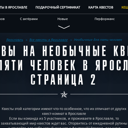
СТЫ В ЯРОСЛАВЛЕ
ПОДАРОЧНЫЙ СЕРТИФИКАТ
КАРТА КВЕСТОВ
КЕШ
ков
С актёрами
Новые
Перформанс
Семейные
Живые
Виртуальные
чные
С аниматором
Научные
По фильму
Ярославль
Все квесты в Ярославле
Необычные для пяти человек
ЫВЫ НА НЕОБЫЧНЫЕ КВ
естов
Блог
Другой город
ПЯТИ ЧЕЛОВЕК В ЯРОС
СТРАНИЦА 2
Квесты этой категории имеют что-то особенное, что их отличает от других
квест-комнат в Ярославле
Если вы команда из 5 участников, и проживаете в Ярославле, то
захватывающий мир квестов ждет вас. Оторвитесь от ежедневной рутины