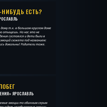
О-НИБУДЬ ЕСТЬ?
РОСЛАВЛЬ
к дому т.к. в большом круглом доме
оро отыщешь. Но нас это не
дения состоялся и дети были в
эмоций сюжета под названием:
ись довольны! Родители тоже.
ПОБЕГ
ЧЕНИЯ
» ЯРОСЛАВЛЬ
аемые эмоции то обычным серым
что ждет-незабываемые эмоции