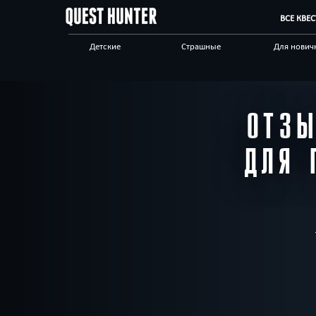
ВСЕ КВЕ
Детские
Страшные
Для нович
Для взрослых
Выездные
Сложные
Приключения
Необычные
Технологи
ОТЗ
Корпоративным
Отзывы на квесты
Бренды кв
клиентам
ДЛЯ 