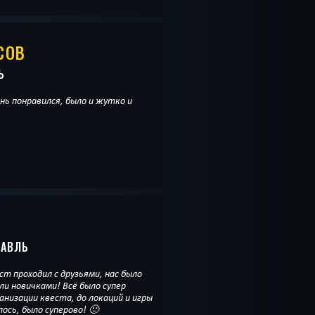
СОВ
Ь
нь понравился, было и жутко и
ЛАВЛЬ
ст проходил с друзьями, нас было
ли новичками! Всё было супер
анизации квеста, до локаций и игры
ось, было суперово! 🙂