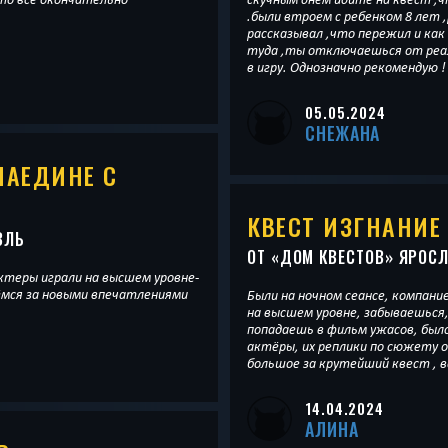
.были втроем с ребенком 8 лет ,ребенок с эмоциями три дня
рассказывал ,что пережил и как
туда ,ты отключаешься от реа
в игру. Однозначно рекомендую !
05.05.2024
СНЕЖАНА
НАЕДИНЕ С
КВЕСТ ИЗГНАНИЕ
ВЛЬ
ОТ «
ДОМ КВЕСТОВ
» ЯРОС
актеры играли на высшем уровне-
ёмся за новыми впечатлениями
Были на ночном сеансе, компани
на высшем уровне, забываешься,
попадаешь в фильм ужасов, был
актёры, их реплики по сюжету 
большое за крутейший квест , в
14.04.2024
АЛИНА