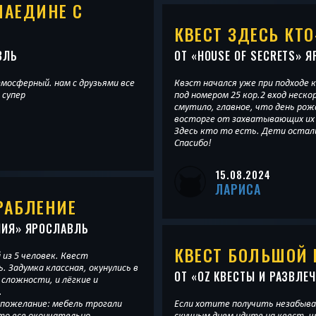
НАЕДИНЕ С
КВЕСТ ЗДЕСЬ КТ
ВЛЬ
ОТ «
HOUSE OF SECRETS
» Я
мосферный. нам с друзьями все
Квэст начался уже при подходе 
 супер
под номером 25 кор.2 вход неск
смутило, главное, что день рож
восторге от захватывающих их 
Здесь кто то есть. Дети остал
Спасибо!
15.08.2024
ЛАРИСА
РАБЛЕНИЕ
НИЯ
» ЯРОСЛАВЛЬ
КВЕСТ БОЛЬШОЙ 
 из 5 человек. Квест
 Задумка классная, окунулись в
ОТ «
OZ КВЕСТЫ И РАЗВЛЕ
 сложности, и лёгкие и
.
пожелание: мебель трогали
Если хотите получить незабыв
то все окончательно
скучным днем идите на квест ,