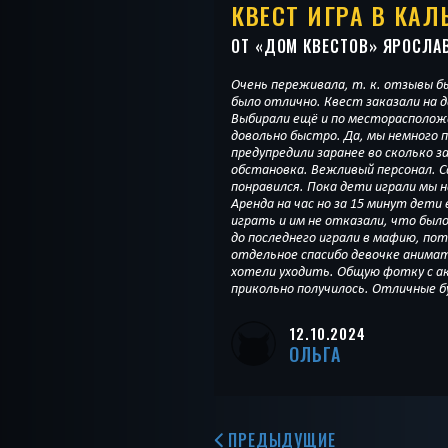
КВЕСТ ИГРА В КАЛ
ОТ «
ДОМ КВЕСТОВ
» ЯРОСЛА
Очень переживала, т. к. отзывы бы
было отлично. Квест заказали на д
Выбирали ещё и по месторасположени
довольно быстро. Да, мы немного п
предупредили заранее во сколько
обстановка. Вежливый персонал. 
понравился. Пока дети играли мы н
Аренда на час но за 15 минут дети 
играть и им не отказали, что было
до последнего играли в мафию, по
отдельное спасибо девочке анима
хотели уходить. Общую фотку с а
прикольно получилось. Отличные б
12.10.2024
ОЛЬГА
ПРЕДЫДУЩИЕ