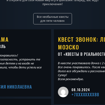
и откройте для себя новый мир игр и фантазий! Вперед, вас ждут
приключения!
Все необычные квесты
для пяти человек
АМА
КВЕСТ ЗВОНОК: 
МОЭСКО
ВЛЬ
ОТ «
КВЕСТЫ В РЕАЛЬНОСТ
понравилось!
безопасность, устранить те
В квесте участвовала дочка с 2
Все очень понравилось. После к
вила, чтобы дети успели все
долго все обсуждали и рассказыв
Супер!
Всем рекомендую.
СИЯ НИКОЛАЕВНА
08.10.2024
+7XXXXXXXX88