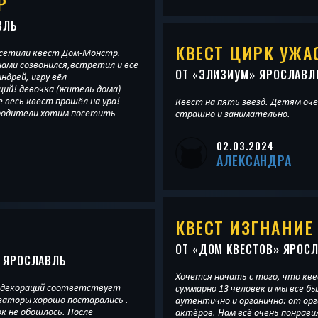
Р
ВЛЬ
КВЕСТ ЦИРК УЖА
осетили квест Дом-Монстр.
нами созвонился,встретил и всё
ОТ «
ЭЛИЗИУМ
» ЯРОСЛАВЛ
ндрей, игру вёл
ка (житель дома)
 весь квест прошёл на ура!
Квест на пять звёзд. Детям оче
родители хотим посетить
страшно и занимательно.
02.03.2024
АЛЕКСАНДРА
КВЕСТ ИЗГНАНИЕ
ОТ «
ДОМ КВЕСТОВ
» ЯРОС
 ЯРОСЛАВЛЬ
Хочется начать с того, что кве
ж декораций соответствует
суммарно 13 человек и мы все бы
заторы хорошо постарались .
аутентично и органично: от орг
к не обошлось. После
актёров. Нам всё очень понравил