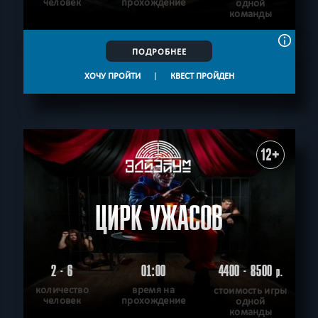
человек
прохождение
одной
команды
ПОДРОБНЕЕ
ХОЧУ ПРОЙТИ
|
КВЕСТ ПРОЙДЕН
12+
ЦИРК УЖАСОВ
2 - 6
01:00
4400 - 8500
р.
количество
время на
стоимость игры
человек
прохождение
одной
команды