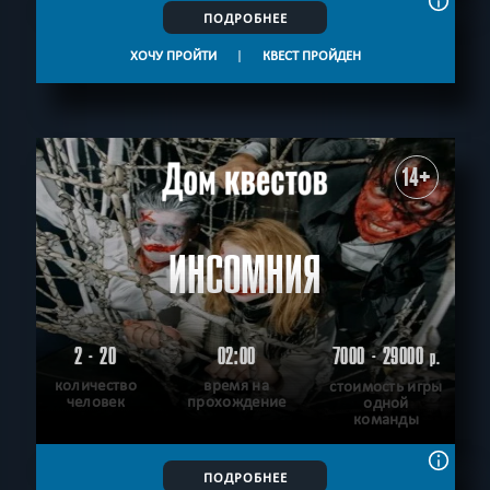
ПОДРОБНЕЕ
ХОЧУ ПРОЙТИ
|
КВЕСТ ПРОЙДЕН
14+
ИНСОМНИЯ
2 - 20
02:00
7000 - 29000
р.
количество
время на
стоимость игры
человек
прохождение
одной
команды
ПОДРОБНЕЕ