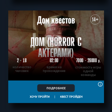
14+
ДОМ (HORROR С
АКТЁРАМИ)
2 - 18
02:00
7000 - 26000
р.
количество
время на
стоимость игры
человек
прохождение
одной
команды
ПОДРОБНЕЕ
ХОЧУ ПРОЙТИ
|
КВЕСТ ПРОЙДЕН