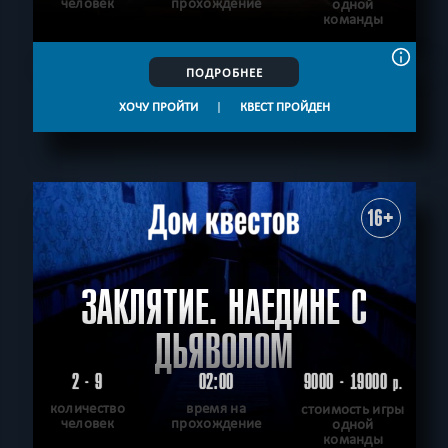
человек
прохождение
одной
команды
ПОДРОБНЕЕ
ХОЧУ ПРОЙТИ
|
КВЕСТ ПРОЙДЕН
16+
ЗАКЛЯТИЕ. НАЕДИНЕ С
ДЬЯВОЛОМ
2 - 9
02:00
9000 - 19000
р.
количество
время на
стоимость игры
человек
прохождение
одной
команды