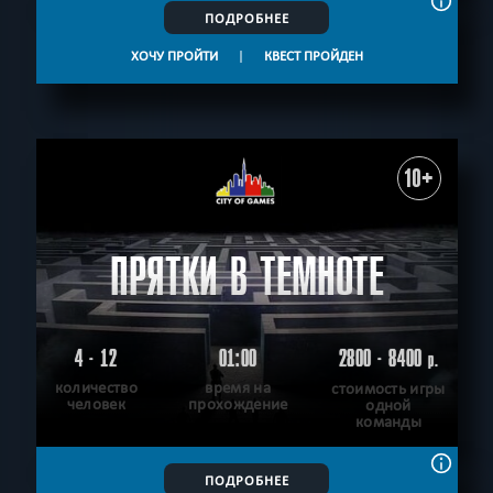
ПОДРОБНЕЕ
ХОЧУ ПРОЙТИ
|
КВЕСТ ПРОЙДЕН
10+
ПРЯТКИ В ТЕМНОТЕ
4 - 12
01:00
2800 - 8400
р.
количество
время на
стоимость игры
человек
прохождение
одной
команды
ПОДРОБНЕЕ