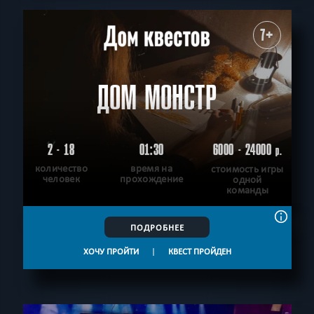
7+
ДОМ МОНСТР
2 - 18
01:30
6000 - 24000
р.
количество
время на
стоимость игры
человек
прохождение
одной
команды
ПОДРОБНЕЕ
ХОЧУ ПРОЙТИ
|
КВЕСТ ПРОЙДЕН