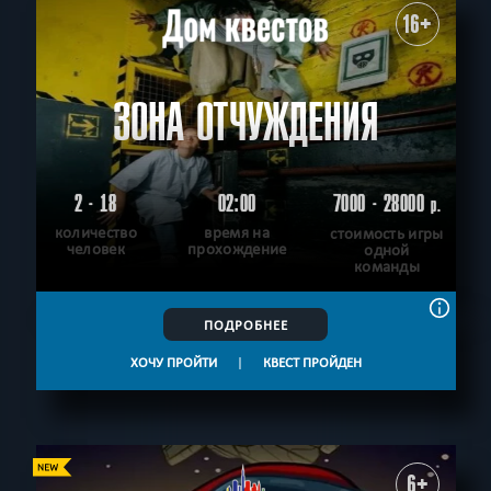
16+
ЗОНА ОТЧУЖДЕНИЯ
2 - 18
02:00
7000 - 28000
р.
количество
время на
стоимость игры
человек
прохождение
одной
команды
ПОДРОБНЕЕ
ХОЧУ ПРОЙТИ
|
КВЕСТ ПРОЙДЕН
6+