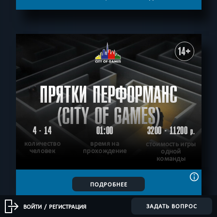
14+
ПРЯТКИ ПЕРФОРМАНС
(CITY OF GAMES)
4 - 14
01:00
3200 - 11200
р.
количество
время на
стоимость игры
человек
прохождение
одной
команды
ПОДРОБНЕЕ
ХОЧУ ПРОЙТИ
|
КВЕСТ ПРОЙДЕН
ЗАДАТЬ ВОПРОС
ВОЙТИ
/
РЕГИСТРАЦИЯ