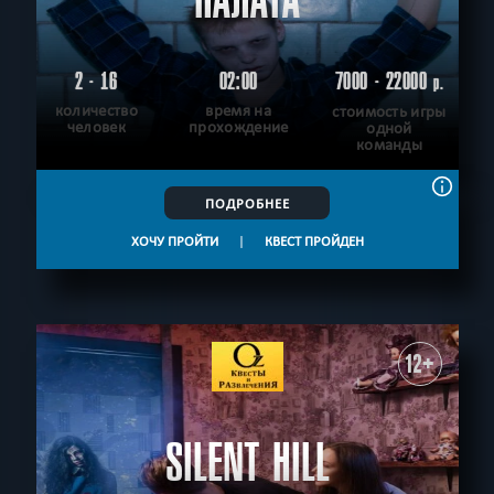
ПАЛАТА
2 - 16
02:00
7000 - 22000
р.
количество
время на
стоимость игры
человек
прохождение
одной
команды
ПОДРОБНЕЕ
ХОЧУ ПРОЙТИ
|
КВЕСТ ПРОЙДЕН
12+
SILENT HILL