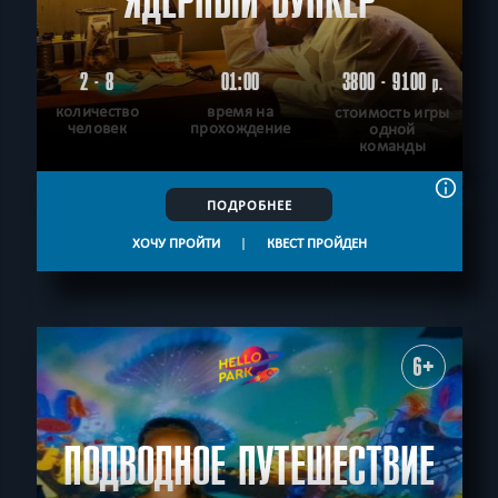
ЯДЕРНЫЙ БУНКЕР
2 - 8
01:00
3800 - 9100
р.
количество
время на
стоимость игры
человек
прохождение
одной
команды
ПОДРОБНЕЕ
ХОЧУ ПРОЙТИ
|
КВЕСТ ПРОЙДЕН
6+
ПОДВОДНОЕ ПУТЕШЕСТВИЕ