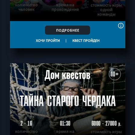
количество
время на
стоимость игры
человек
прохождение
одной
команды
ПОДРОБНЕЕ
ХОЧУ ПРОЙТИ
|
КВЕСТ ПРОЙДЕН
10+
ТАЙНА СТАРОГО ЧЕРДАКА
2 - 16
01:30
6000 - 27000
р.
количество
время на
стоимость игры