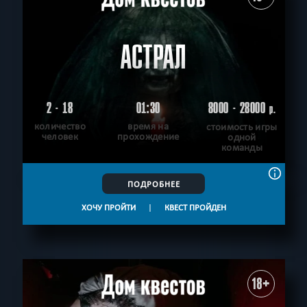
АСТРАЛ
2 - 18
01:30
8000 - 28000
р.
количество
время на
стоимость игры
человек
прохождение
одной
команды
ПОДРОБНЕЕ
ХОЧУ ПРОЙТИ
|
КВЕСТ ПРОЙДЕН
18+