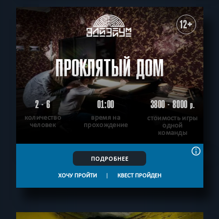
12+
ПРОКЛЯТЫЙ ДОМ
2 - 6
01:00
3800 - 8000
р.
количество
время на
стоимость игры
человек
прохождение
одной
команды
ПОДРОБНЕЕ
ХОЧУ ПРОЙТИ
|
КВЕСТ ПРОЙДЕН