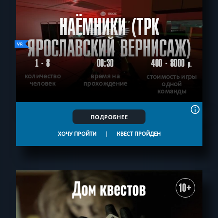
НАЁМНИКИ (ТРК
ЯРОСЛАВСКИЙ ВЕРНИСАЖ)
1 - 8
00:30
400 - 8000
р.
количество
время на
стоимость игры
человек
прохождение
одной
команды
ПОДРОБНЕЕ
ХОЧУ ПРОЙТИ
|
КВЕСТ ПРОЙДЕН
10+