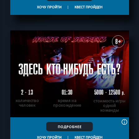
ХОЧУ ПРОЙТИ
|
КВЕСТ ПРОЙДЕН
8+
ЗДЕСЬ КТО-НИБУДЬ ЕСТЬ?
2 - 13
01:30
5000 - 12500
р.
количество
время на
стоимость игры
человек
прохождение
одной
команды
ПОДРОБНЕЕ
ХОЧУ ПРОЙТИ
|
КВЕСТ ПРОЙДЕН