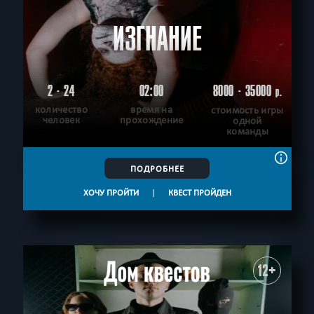
ИЗГНАНИЕ
2 - 24
02:00
8000 - 35000
р.
количество
время на
стоимость игры
человек
прохождение
одной
команды
ПОДРОБНЕЕ
ХОЧУ ПРОЙТИ
|
КВЕСТ ПРОЙДЕН
12+