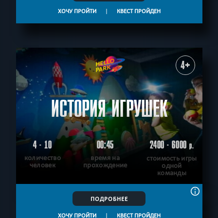
ХОЧУ ПРОЙТИ
|
КВЕСТ ПРОЙДЕН
4+
ИСТОРИЯ ИГРУШЕК
4 - 10
00:45
2400 - 6000
р.
количество
время на
стоимость игры
человек
прохождение
одной
команды
ПОДРОБНЕЕ
ХОЧУ ПРОЙТИ
|
КВЕСТ ПРОЙДЕН