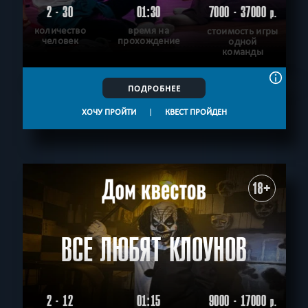
2 - 30
01:30
7000 - 37000
р.
количество
время на
стоимость игры
человек
прохождение
одной
команды
ПОДРОБНЕЕ
ХОЧУ ПРОЙТИ
|
КВЕСТ ПРОЙДЕН
18+
ВСЕ ЛЮБЯТ КЛОУНОВ
2 - 12
01:15
9000 - 17000
р.