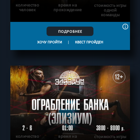
количество
время на
стоимость игры
человек
прохождение
одной
команды
ПОДРОБНЕЕ
ХОЧУ ПРОЙТИ
|
КВЕСТ ПРОЙДЕН
12+
ОГРАБЛЕНИЕ БАНКА
(ЭЛИЗИУМ)
2 - 6
01:00
3800 - 8000
р.
количество
время на
стоимость игры