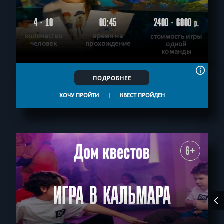
4 - 10
00:45
2400 - 6000
р.
количество
время на
стоимость игры
человек
прохождение
одной
команды
ПОДРОБНЕЕ
ХОЧУ ПРОЙТИ
|
КВЕСТ ПРОЙДЕН
6+
ИГРА В КАЛЬМАРА