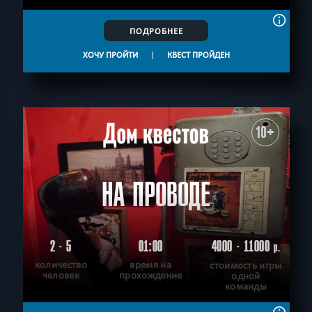
ПОДРОБНЕЕ
ХОЧУ ПРОЙТИ
|
КВЕСТ ПРОЙДЕН
10+
НА ПРОВОДЕ
2 - 5
01:00
4000 - 11000
р.
количество
время на
стоимость игры
человек
прохождение
одной
команды