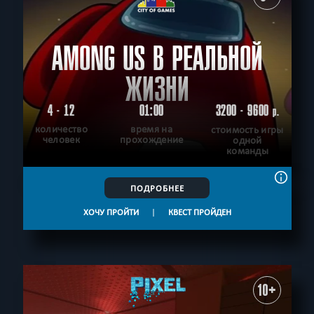
AMONG US В РЕАЛЬНОЙ
ЖИЗНИ
4 - 12
01:00
3200 - 9600
р.
количество
время на
стоимость игры
человек
прохождение
одной
команды
ПОДРОБНЕЕ
ХОЧУ ПРОЙТИ
|
КВЕСТ ПРОЙДЕН
10+