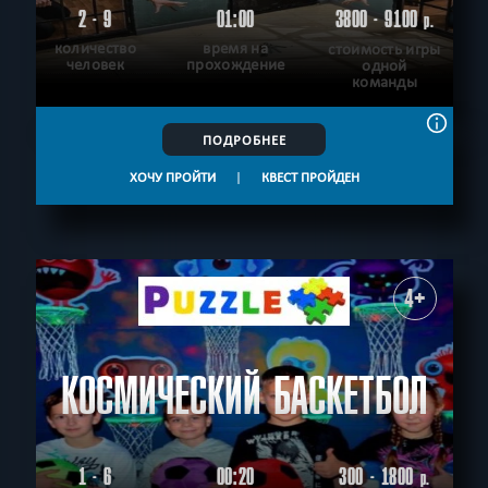
2 - 9
01:00
3800 - 9100
р.
количество
время на
стоимость игры
человек
прохождение
одной
команды
ПОДРОБНЕЕ
ХОЧУ ПРОЙТИ
|
КВЕСТ ПРОЙДЕН
4+
КОСМИЧЕСКИЙ БАСКЕТБОЛ
1 - 6
00:20
300 - 1800
р.