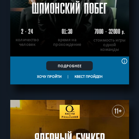
ШПИОНСКИЙ ПОБЕГ
2 - 24
01:30
7000 - 32000
р.
количество
время на
стоимость игры
человек
прохождение
одной
команды
ПОДРОБНЕЕ
ХОЧУ ПРОЙТИ
|
КВЕСТ ПРОЙДЕН
11+