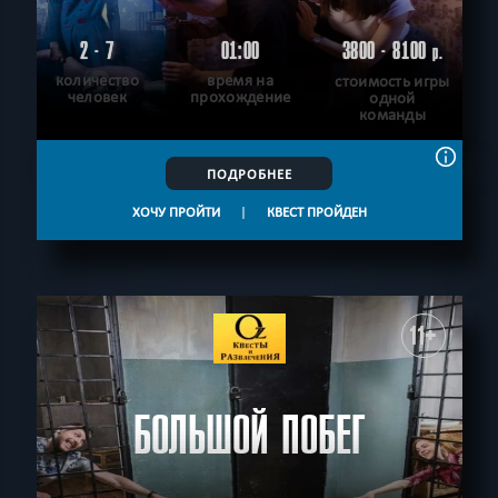
2 - 7
01:00
3800 - 8100
р.
количество
время на
стоимость игры
человек
прохождение
одной
команды
ПОДРОБНЕЕ
ХОЧУ ПРОЙТИ
|
КВЕСТ ПРОЙДЕН
11+
БОЛЬШОЙ ПОБЕГ