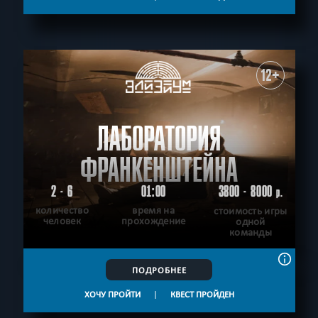
12+
ЛАБОРАТОРИЯ
ФРАНКЕНШТЕЙНА
2 - 6
01:00
3800 - 8000
р.
количество
время на
стоимость игры
человек
прохождение
одной
команды
ПОДРОБНЕЕ
ХОЧУ ПРОЙТИ
|
КВЕСТ ПРОЙДЕН