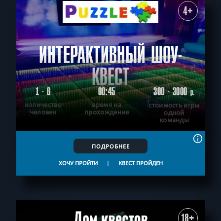
4+
ИНТЕРАКТИВНЫЙ ШОУ-
КВЕСТ
1 - 6
00:45
300 - 3000
р.
количество
время на
стоимость игры
человек
прохождение
одной
команды
ПОДРОБНЕЕ
ХОЧУ ПРОЙТИ
|
КВЕСТ ПРОЙДЕН
18+