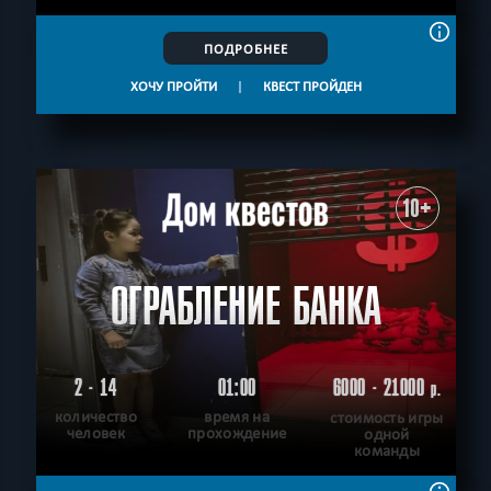
ПОДРОБНЕЕ
ХОЧУ ПРОЙТИ
|
КВЕСТ ПРОЙДЕН
10+
ОГРАБЛЕНИЕ БАНКА
2 - 14
01:00
6000 - 21000
р.
количество
время на
стоимость игры
человек
прохождение
одной
команды