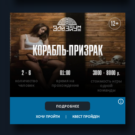
СБРОСИТЬ ФИЛЬТР
ВСЕ КВЕСТЫ
12+
КОРАБЛЬ-ПРИЗРАК
2 - 6
01:00
3800 - 8000
р.
количество
время на
стоимость игры
человек
прохождение
одной
команды
ПОДРОБНЕЕ
ХОЧУ ПРОЙТИ
|
КВЕСТ ПРОЙДЕН