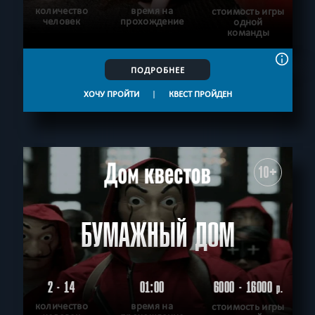
количество
время на
стоимость игры
человек
прохождение
одной
команды
ПОДРОБНЕЕ
ХОЧУ ПРОЙТИ
|
КВЕСТ ПРОЙДЕН
10+
БУМАЖНЫЙ ДОМ
2 - 14
01:00
6000 - 16000
р.
количество
время на
стоимость игры