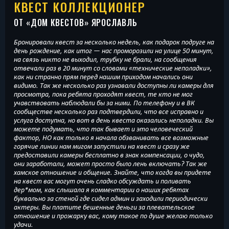
КВЕСТ КОЛЛЕКЦИОНЕР
ОТ «
ДОМ КВЕСТОВ
» ЯРОСЛАВЛЬ
Бронировали квест за несколько недель, как подарок подруге на
день рождение, как итог — нас проморозили на улице 50 минут,
на связь никто не выходил, трубку не брали, на сообщения
отвечали раз в 20 минут со словами «технические неполадки»,
как ни странно прям перед нашим приходом начались они
видимо. Так же несколько раз узнавали доступны ли камеры для
просмотра, пока ребята проходят квест, те кто не мог
учавствовать наблюдали бы за ними. По телефону и в ВК
сообществе несколько раз подтвердили, что все исправно и
услуга доступна, но вот в день квеста оказались неполадки. Вы
можете подумать, что так бывает и это человеческий
фактор, НО как только я начала обзванивать все возможные
горячие линии нам мигом запустили на квест и сразу же
предоставили камеры бесплатно в знак компенсации, о чудо,
они заработали, может просто было лень включать? Так же
хамское отношение и общение. Знайте, что когда вы придете
на квест вас могут очень сладко обсуждать и поливать
дер*мом, как слышала я комментарии о наших ребятах
буквально за стеной где сидел админ и заходили периодически
актеры. Вы платите бешенные деньги за плевательское
отношение и прожарку вас, кому такое по душе желаю только
удачи.