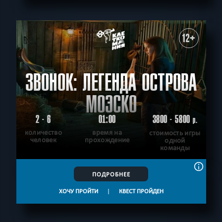
12+
ЗВОНОК: ЛЕГЕНДА ОСТРОВА
МОЭСКО
2 - 6
01:00
3800 - 5800
р.
количество
время на
стоимость игры
человек
прохождение
одной
команды
ПОДРОБНЕЕ
ХОЧУ ПРОЙТИ
|
КВЕСТ ПРОЙДЕН