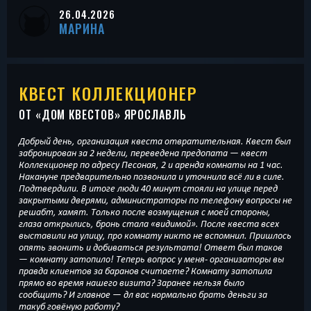
26.04.2026
МАРИНА
КВЕСТ КОЛЛЕКЦИОНЕР
ОТ «
ДОМ КВЕСТОВ
» ЯРОСЛАВЛЬ
Добрый день, организация квеста отвратительная. Квест был
забронирован за 2 недели, переведена предопата — квест
Коллекционер по адресу Песоная, 2 и аренда комнаты на 1 час.
Накануне предварительно позвонила и уточнила всё ли в силе.
Подтвердили. В итоге люди 40 минут стояли на улице перед
закрытыми дверями, администраторы по телефону вопросы не
решабт, хамят. Только после возмущения с моей стороны,
глаза открылись, бронь стала «видимой». После квеста всех
выставили на улицу, про комнату никто не вспомнил. Пришлось
опять звонить и добиваться результата! Ответ был таков
— комнату затопило! Теперь вопрос у меня- организаторы вы
правда клиентов за баранов считаете? Комнату затопила
прямо во время нашего визита? Заранее нельзя было
сообщить? И главное — дл вас нормально брать деньги за
такуб говёную работу?