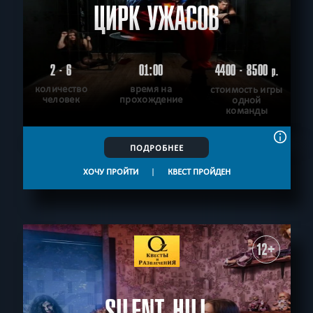
ЦИРК УЖАСОВ
2 - 6
01:00
4400 - 8500
р.
количество
время на
стоимость игры
человек
прохождение
одной
команды
ПОДРОБНЕЕ
ХОЧУ ПРОЙТИ
|
КВЕСТ ПРОЙДЕН
12+
SILENT HILL