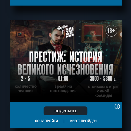
18+
ПРЕСТИЖ: ИСТОРИЯ
ВЕЛИКОГО ИСЧЕЗНОВЕНИЯ
2 - 5
01:00
3800 - 5300
р.
количество
время на
стоимость игры
человек
прохождение
одной
команды
ПОДРОБНЕЕ
ХОЧУ ПРОЙТИ
|
КВЕСТ ПРОЙДЕН