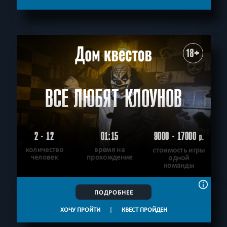
С аниматором
Приключения
СБРОСИТЬ ФИЛЬТР
ВСЕ КВЕСТЫ
18+
ВСЕ ЛЮБЯТ КЛОУНОВ
2 - 12
01:15
9000 - 17000
р.
количество
время на
стоимость игры
человек
прохождение
одной
команды
ПОДРОБНЕЕ
ХОЧУ ПРОЙТИ
|
КВЕСТ ПРОЙДЕН