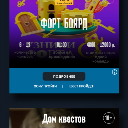
ФОРТ БОЯРД
6 - 12
01:00
4800 - 12000
р.
количество
время на
стоимость игры
человек
прохождение
одной
команды
ПОДРОБНЕЕ
ХОЧУ ПРОЙТИ
|
КВЕСТ ПРОЙДЕН
10+