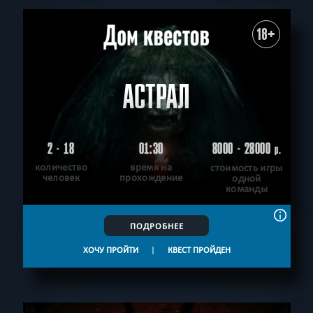
18+
АСТРАЛ
2 - 18
01:30
8000 - 28000
р.
количество
время на
стоимость игры
человек
прохождение
одной
команды
ПОДРОБНЕЕ
ХОЧУ ПРОЙТИ
|
КВЕСТ ПРОЙДЕН