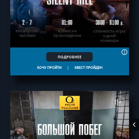
2 - 7
01:00
3800 - 8100
р.
количество
время на
стоимость игры
человек
прохождение
одной
команды
ПОДРОБНЕЕ
ХОЧУ ПРОЙТИ
|
КВЕСТ ПРОЙДЕН
11+
БОЛЬШОЙ ПОБЕГ