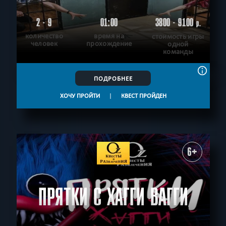
2 - 9
01:00
3800 - 9100
р.
количество
время на
стоимость игры
человек
прохождение
одной
команды
ПОДРОБНЕЕ
ХОЧУ ПРОЙТИ
|
КВЕСТ ПРОЙДЕН
6+
ПРЯТКИ С ХАГГИ ВАГГИ