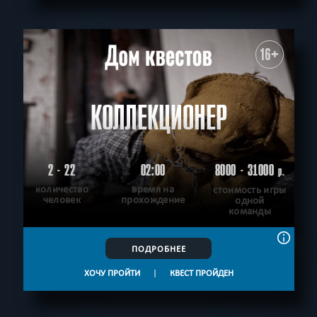
16+
КОЛЛЕКЦИОНЕР
2 - 22
02:00
8000 - 31000
р.
количество
время на
стоимость игры
человек
прохождение
одной
команды
ПОДРОБНЕЕ
ХОЧУ ПРОЙТИ
|
КВЕСТ ПРОЙДЕН