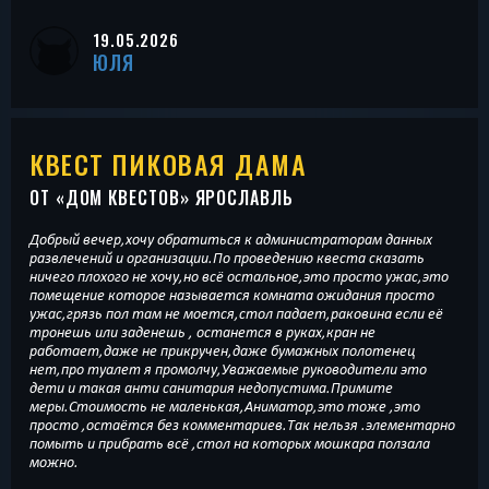
19.05.2026
ЮЛЯ
КВЕСТ ПИКОВАЯ ДАМА
ОТ «
ДОМ КВЕСТОВ
» ЯРОСЛАВЛЬ
Добрый вечер,хочу обратиться к администраторам данных
развлечений и организации.По проведению квеста сказать
ничего плохого не хочу,но всё остальное,это просто ужас,это
помещение которое называется комната ожидания просто
ужас,грязь пол там не моется,стол падает,раковина если её
тронешь или заденешь , останется в руках,кран не
работает,даже не прикручен,даже бумажных полотенец
нет,про туалет я промолчу,Уважаемые руководители это
дети и такая анти санитария недопустима.Примите
меры.Стоимость не маленькая,Аниматор,это тоже ,это
просто ,остаётся без комментариев.Так нельзя .элементарно
помыть и прибрать всё ,стол на которых мошкара ползала
можно.