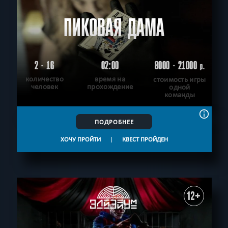
ПИКОВАЯ ДАМА
2 - 16
02:00
8000 - 21000
р.
количество
время на
стоимость игры
человек
прохождение
одной
команды
ПОДРОБНЕЕ
ХОЧУ ПРОЙТИ
|
КВЕСТ ПРОЙДЕН
12+