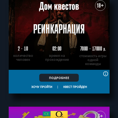
18+
РЕИНКАРНАЦИЯ
2 - 10
02:00
7000 - 17000
р.
количество
время на
стоимость игры
человек
прохождение
одной
команды
ПОДРОБНЕЕ
ХОЧУ ПРОЙТИ
|
КВЕСТ ПРОЙДЕН
6+