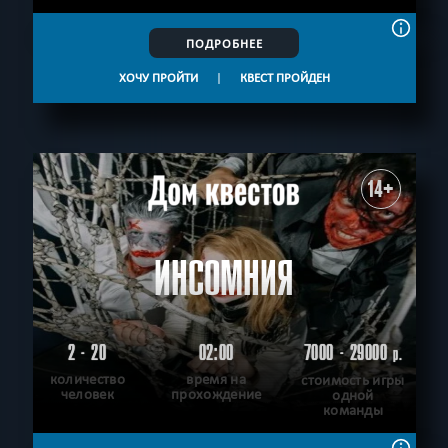
ПОДРОБНЕЕ
ХОЧУ ПРОЙТИ
|
КВЕСТ ПРОЙДЕН
14+
ИНСОМНИЯ
2 - 20
02:00
7000 - 29000
р.
количество
время на
стоимость игры
человек
прохождение
одной
команды