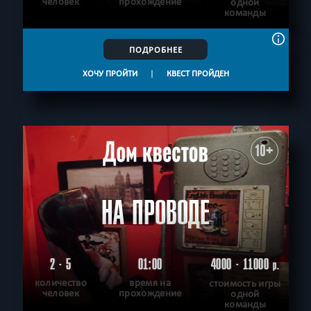
человек
прохождение
одной
команды
ПОДРОБНЕЕ
ХОЧУ ПРОЙТИ
|
КВЕСТ ПРОЙДЕН
10+
НА ПРОВОДЕ
2 - 5
01:00
4000 - 11000
р.
количество
время на
стоимость игры
человек
прохождение
одной
команды