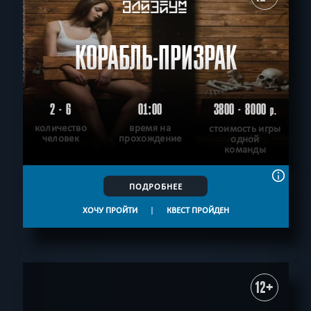
КОРАБЛЬ-ПРИЗРАК
2 - 6
01:00
3800 - 8000
р.
количество
время на
стоимость игры
человек
прохождение
одной
команды
ПОДРОБНЕЕ
ХОЧУ ПРОЙТИ
|
КВЕСТ ПРОЙДЕН
12+