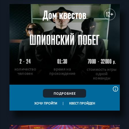
12+
ШПИОНСКИЙ ПОБЕГ
2 - 24
01:30
7000 - 32000
р.
количество
время на
стоимость игры
человек
прохождение
одной
команды
ПОДРОБНЕЕ
ХОЧУ ПРОЙТИ
|
КВЕСТ ПРОЙДЕН