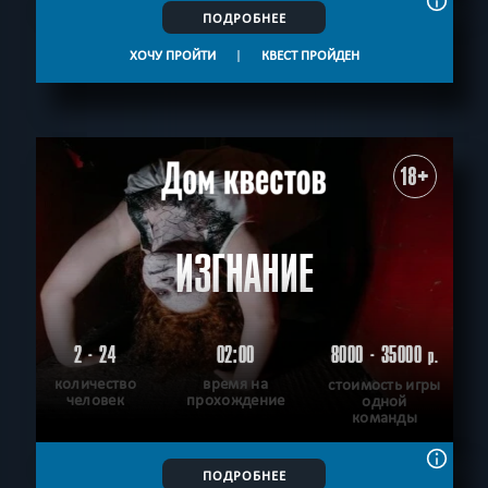
ПОДРОБНЕЕ
ХОЧУ ПРОЙТИ
|
КВЕСТ ПРОЙДЕН
18+
ИЗГНАНИЕ
2 - 24
02:00
8000 - 35000
р.
количество
время на
стоимость игры
человек
прохождение
одной
команды
ПОДРОБНЕЕ