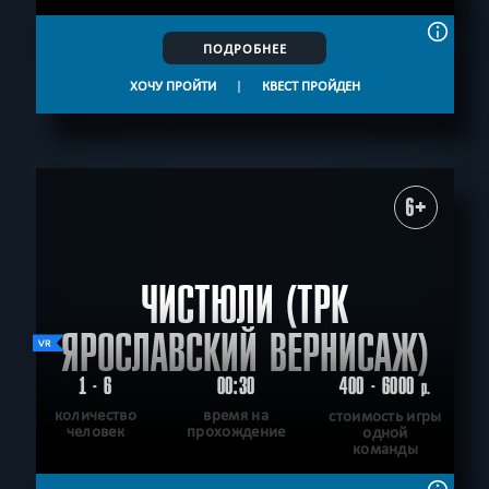
ПОДРОБНЕЕ
ХОЧУ ПРОЙТИ
|
КВЕСТ ПРОЙДЕН
6+
ЧИСТЮЛИ (ТРК
ЯРОСЛАВСКИЙ ВЕРНИСАЖ)
1 - 6
00:30
400 - 6000
р.
количество
время на
стоимость игры
человек
прохождение
одной
команды