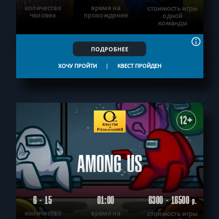
количество
время на
стоимость игры
человек
прохождение
одной
команды
ПОДРОБНЕЕ
ХОЧУ ПРОЙТИ
|
КВЕСТ ПРОЙДЕН
12+
AMONG US
6 - 15
01:00
6300 - 16500
р.
количество
время на
стоимость игры