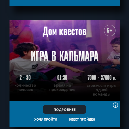
6+
ИГРА В КАЛЬМАРА
2 - 30
01:30
7000 - 37000
р.
количество
время на
стоимость игры
человек
прохождение
одной
команды
ПОДРОБНЕЕ
ХОЧУ ПРОЙТИ
|
КВЕСТ ПРОЙДЕН