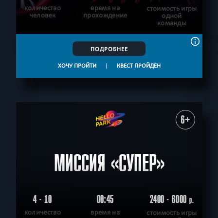
количество
время на
стоимость игры
человек
прохождение
одной
команды
ПОДРОБНЕЕ
ХОЧУ ПРОЙТИ
|
КВЕСТ ПРОЙДЕН
6+
МИССИЯ «СУПЕР»
4 - 10
00:45
2400 - 6000
р.
количество
время на
стоимость игры