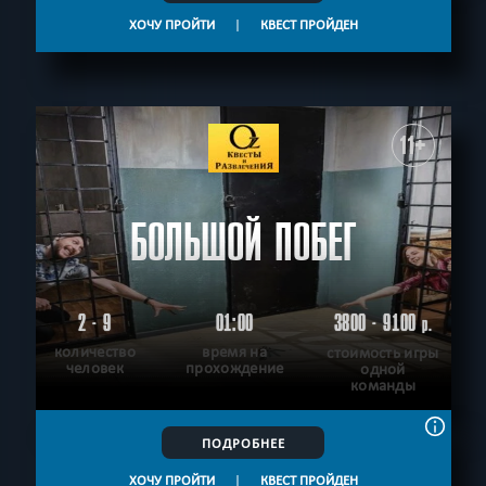
ХОЧУ ПРОЙТИ
|
КВЕСТ ПРОЙДЕН
11+
БОЛЬШОЙ ПОБЕГ
2 - 9
01:00
3800 - 9100
р.
количество
время на
стоимость игры
человек
прохождение
одной
команды
ПОДРОБНЕЕ
ХОЧУ ПРОЙТИ
|
КВЕСТ ПРОЙДЕН