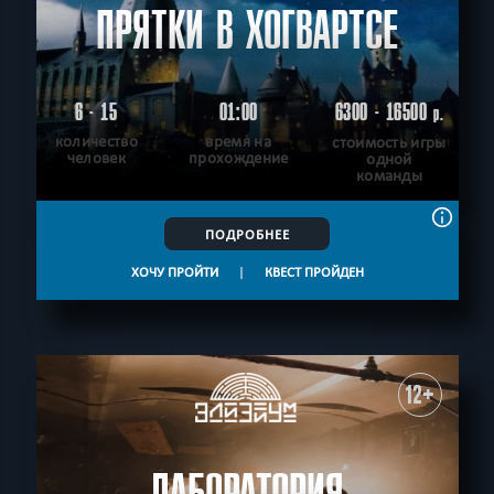
ПРЯТКИ В ХОГВАРТСЕ
6 - 15
01:00
6300 - 16500
р.
количество
время на
стоимость игры
человек
прохождение
одной
команды
ПОДРОБНЕЕ
ХОЧУ ПРОЙТИ
|
КВЕСТ ПРОЙДЕН
12+