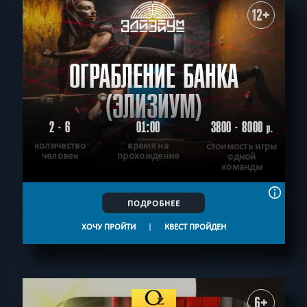
12+
ОГРАБЛЕНИЕ БАНКА
(ЭЛИЗИУМ)
2 - 6
01:00
3800 - 8000
р.
количество
время на
стоимость игры
человек
прохождение
одной
команды
ПОДРОБНЕЕ
ХОЧУ ПРОЙТИ
|
КВЕСТ ПРОЙДЕН
6+