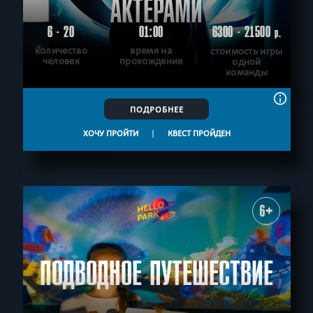
АКТЁРАМИ
6 - 20
01:00
6300 - 21500
р.
количество
время на
стоимость игры
человек
прохождение
одной
команды
ПОДРОБНЕЕ
ХОЧУ ПРОЙТИ
|
КВЕСТ ПРОЙДЕН
6+
ПОДВОДНОЕ ПУТЕШЕСТВИЕ