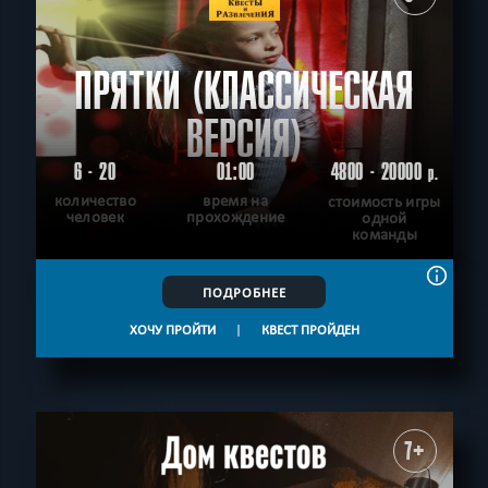
ПРЯТКИ (КЛАССИЧЕСКАЯ
ВЕРСИЯ)
6 - 20
01:00
4800 - 20000
р.
количество
время на
стоимость игры
человек
прохождение
одной
команды
ПОДРОБНЕЕ
ХОЧУ ПРОЙТИ
|
КВЕСТ ПРОЙДЕН
7+