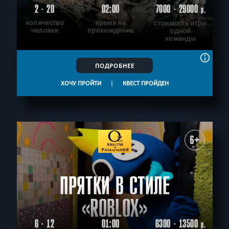
2 - 20
02:00
7000 - 29000
р.
количество
время на
стоимость игры
человек
прохождение
одной
команды
ПОДРОБНЕЕ
ХОЧУ ПРОЙТИ
|
КВЕСТ ПРОЙДЕН
6+
ПРЯТКИ В СТИЛЕ
«ROBLOX»
6 - 12
01:00
6300 - 13500
р.