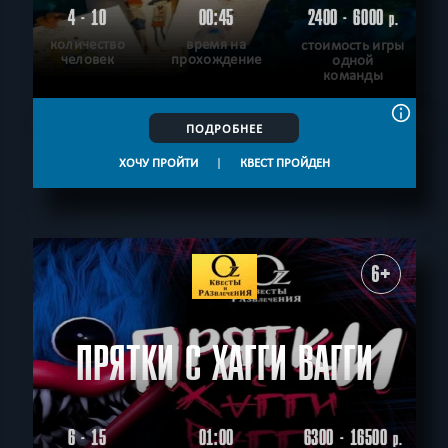
4 - 10
00:45
2400 - 6000
р.
количество
время на
стоимость игры
человек
прохождение
одной
команды
ПОДРОБНЕЕ
ХОЧУ ПРОЙТИ
|
КВЕСТ ПРОЙДЕН
6+
ПРЯТКИ С ХАГГИ ВАГГИ
6 - 15
01:00
6300 - 16500
р.