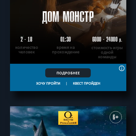
ДОМ МОНСТР
2 - 18
01:30
6000 - 24000
р.
количество
время на
стоимость игры
человек
прохождение
одной
команды
ПОДРОБНЕЕ
ХОЧУ ПРОЙТИ
|
КВЕСТ ПРОЙДЕН
6+