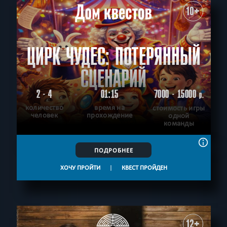
10+
ЦИРК ЧУДЕС: ПОТЕРЯННЫЙ
СЦЕНАРИЙ
2 - 4
01:15
7000 - 15000
р.
количество
время на
стоимость игры
человек
прохождение
одной
команды
ПОДРОБНЕЕ
ХОЧУ ПРОЙТИ
|
КВЕСТ ПРОЙДЕН
12+