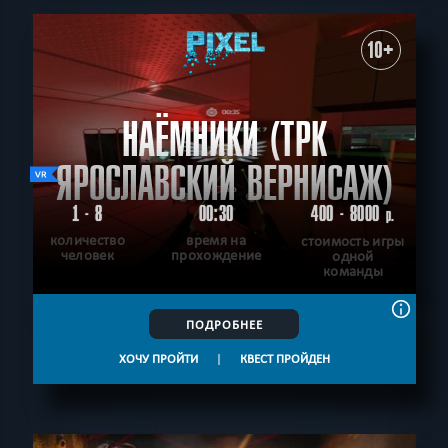
10+
НАЁМНИКИ (ТРК
ЯРОСЛАВСКИЙ ВЕРНИСАЖ)
1 - 8
00:30
400 - 8000
р.
количество
время на
стоимость игры
человек
прохождение
одной
команды
ПОДРОБНЕЕ
ХОЧУ ПРОЙТИ
|
КВЕСТ ПРОЙДЕН