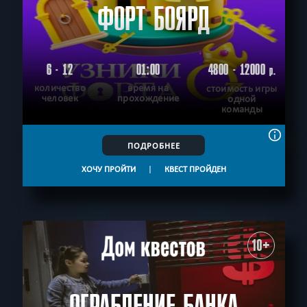
ФОРТ БОЯРД
6 - 12
01:00
4800 - 12000
р.
количество
время на
стоимость игры
человек
прохождение
одной
команды
ПОДРОБНЕЕ
ХОЧУ ПРОЙТИ
|
КВЕСТ ПРОЙДЕН
10+