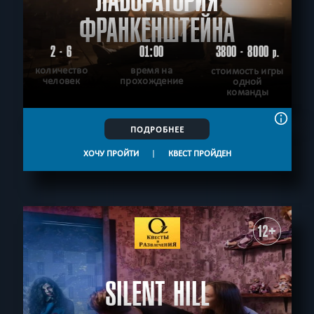
ЛАБОРАТОРИЯ
ФРАНКЕНШТЕЙНА
2 - 6
01:00
3800 - 8000
р.
количество
время на
стоимость игры
человек
прохождение
одной
команды
ПОДРОБНЕЕ
ХОЧУ ПРОЙТИ
|
КВЕСТ ПРОЙДЕН
12+
SILENT HILL