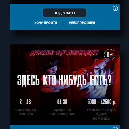
ПОДРОБНЕЕ
ХОЧУ ПРОЙТИ
|
КВЕСТ ПРОЙДЕН
8+
ЗДЕСЬ КТО-НИБУДЬ ЕСТЬ?
2 - 13
01:30
5000 - 12500
р.
количество
время на
стоимость игры
человек
прохождение
одной
команды