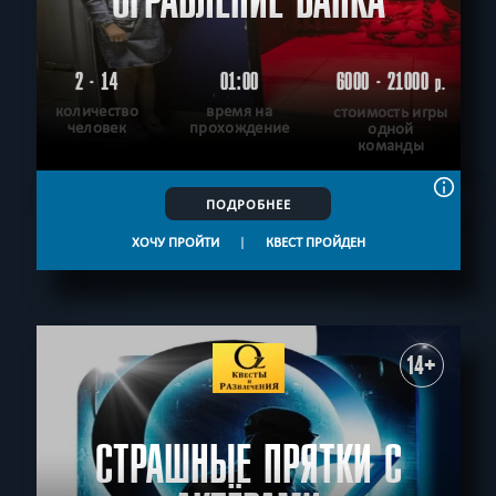
ОГРАБЛЕНИЕ БАНКА
2 - 14
01:00
6000 - 21000
р.
количество
время на
стоимость игры
человек
прохождение
одной
команды
ПОДРОБНЕЕ
ХОЧУ ПРОЙТИ
|
КВЕСТ ПРОЙДЕН
14+
СТРАШНЫЕ ПРЯТКИ С