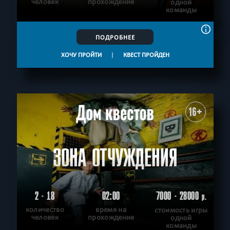
человек
прохождение
одной
команды
ПОДРОБНЕЕ
ХОЧУ ПРОЙТИ
|
КВЕСТ ПРОЙДЕН
16+
ЗОНА ОТЧУЖДЕНИЯ
2 - 18
02:00
7000 - 28000
р.
количество
время на
стоимость игры
человек
прохождение
одной
команды