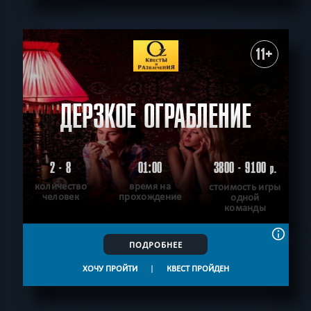
СБРОСИТЬ ФИЛЬТР
ВСЕ КВЕСТЫ
11+
ДЕРЗКОЕ ОГРАБЛЕНИЕ
2 - 8
01:00
3800 - 9100
р.
количество
время на
стоимость игры
человек
прохождение
одной
команды
ПОДРОБНЕЕ
ХОЧУ ПРОЙТИ
|
КВЕСТ ПРОЙДЕН