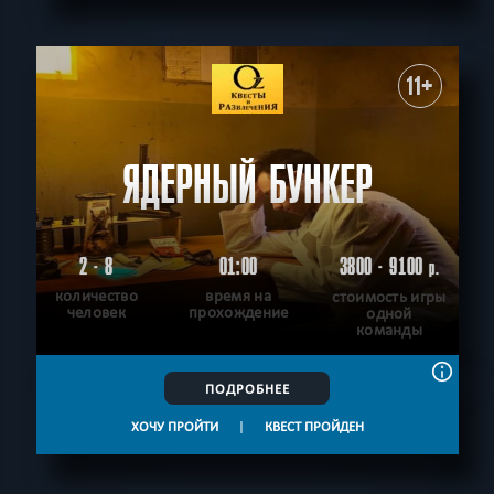
11+
ЯДЕРНЫЙ БУНКЕР
2 - 8
01:00
3800 - 9100
р.
количество
время на
стоимость игры
человек
прохождение
одной
команды
ПОДРОБНЕЕ
ХОЧУ ПРОЙТИ
|
КВЕСТ ПРОЙДЕН