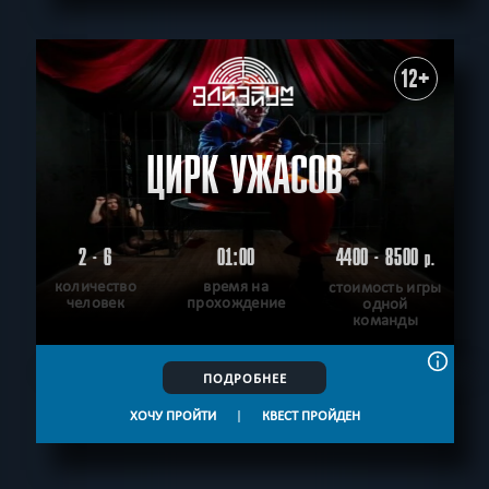
12+
ЦИРК УЖАСОВ
2 - 6
01:00
4400 - 8500
р.
количество
время на
стоимость игры
человек
прохождение
одной
команды
ПОДРОБНЕЕ
ХОЧУ ПРОЙТИ
|
КВЕСТ ПРОЙДЕН