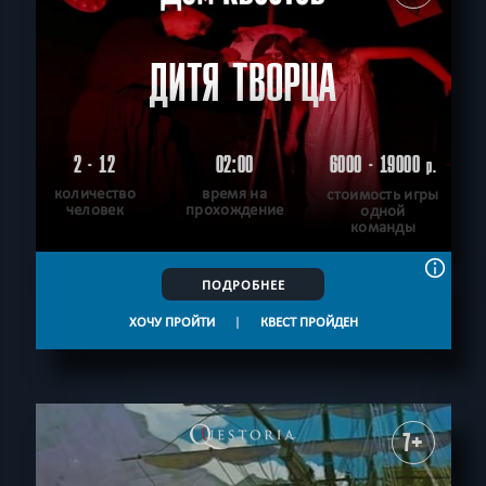
ДИТЯ ТВОРЦА
2 - 12
02:00
6000 - 19000
р.
количество
время на
стоимость игры
человек
прохождение
одной
команды
ПОДРОБНЕЕ
ХОЧУ ПРОЙТИ
|
КВЕСТ ПРОЙДЕН
7+