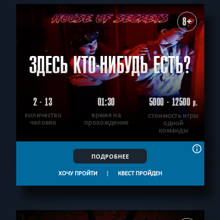
8+
ЗДЕСЬ КТО-НИБУДЬ ЕСТЬ?
2 - 13
01:30
5000 - 12500
р.
количество
время на
стоимость игры
человек
прохождение
одной
команды
ПОДРОБНЕЕ
ХОЧУ ПРОЙТИ
|
КВЕСТ ПРОЙДЕН