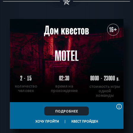
16+
MOTEL
2 - 15
02:30
8000 - 23000
р.
количество
время на
стоимость игры
человек
прохождение
одной
команды
ПОДРОБНЕЕ
ХОЧУ ПРОЙТИ
|
КВЕСТ ПРОЙДЕН