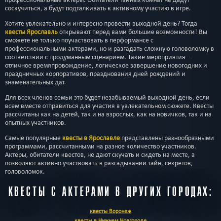
соскучиться, а будут подталкивать к активному участию в игре.
Хотите увлекательно и интересно провести выходной день? Тогда
квесты Ярославль
открывают перед вами большие возможности! Вы
сможете не только поучаствовать в перформансе с
профессиональными актерами, но и разгадать сложную головоломку в
соответствии с продуманным сценарием. Такие мероприятия –
отличное времяпровождение, логическое завершение новогодних и
праздничных корпоративов, празднования дней рождений и
знаменательных дат.
Для всех членов семьи это будет незабываемый выходной день, если
всем вместе отправиться для участия в увлекательном сюжете. Квесты
рассчитаны как на детей, так и на взрослых, как на новичков, так и на
опытных участников.
Самые популярные
квесты в Ярославле
представлены разнообразными
программами, рассчитанными на разное количество участников.
Актеры, обитатели квестов, не дают скучать и сидеть на месте, а
позволяют активно участвовать в разгадывании тайн, секретов,
головоломок.
КВЕСТЫ С АКТЕРАМИ В ДРУГИХ ГОРОДАХ:
квесты Воронеж
квесты в Нижнем Новгороде