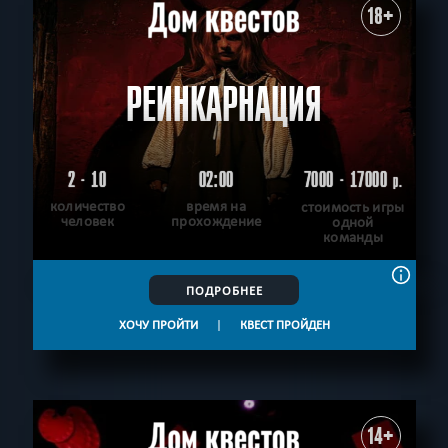
18+
РЕИНКАРНАЦИЯ
2 - 10
02:00
7000 - 17000
р.
количество
время на
стоимость игры
человек
прохождение
одной
команды
ПОДРОБНЕЕ
ХОЧУ ПРОЙТИ
|
КВЕСТ ПРОЙДЕН
14+