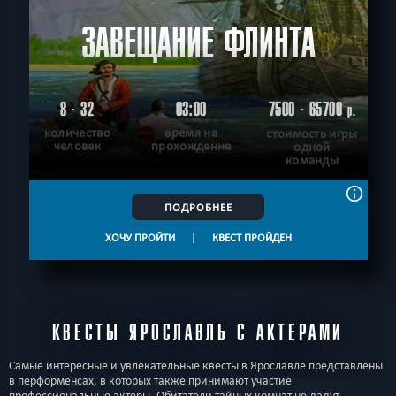
ЗАВЕЩАНИЕ ФЛИНТА
8 - 32
03:00
7500 - 65700
р.
количество
время на
стоимость игры
человек
прохождение
одной
команды
ПОДРОБНЕЕ
ХОЧУ ПРОЙТИ
|
КВЕСТ ПРОЙДЕН
КВЕСТЫ ЯРОСЛАВЛЬ С АКТЕРАМИ
Самые интересные и увлекательные квесты в Ярославле представлены
в перформенсах, в которых также принимают участие
профессиональные актеры. Обитатели тайных комнат не дадут