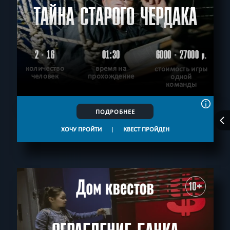
ТАЙНА СТАРОГО ЧЕРДАКА
2 - 16
01:30
6000 - 27000
р.
количество
время на
стоимость игры
человек
прохождение
одной
команды
ПОДРОБНЕЕ
ХОЧУ ПРОЙТИ
|
КВЕСТ ПРОЙДЕН
10+