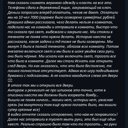
Нам сказали снимать верхнюю одежду и класть на все это.
Телефоны сдали в деревянный ящик, закрывающий на ключ.
Деньги попросили вперёд оплатить, чеков не дают. Оплатили
мы на 10 чел 7000 (заранее было оговорена сумма)тыс рублей.
Девушка админ рассказала, чего делать нельзя в комнатах,
поделила нас на команды и отправила в комнаты, быстро что
то сказала про свет, выбежала и закрыла нас. Мы стояли в
темноте не поняв что нужно делать. Историю квеста не
рассказала, какая задача и тд тоже не были оговорены. Мы
минут 5 были в полной темноте, облазав всю комнату. Потом
внезапно включился свет и мы были в шоке увидев свои руки,
они были чёрные. Мы искали как включить свет, трогали все
что было в комнате. Далее мы стали Искать как открыть
след дверь. Но как оказалось, что это было бесполезно, тк
логика полностью отсутствует. Админ всю игру подкидывала
бумажки с подсказками. А-ля кнопка находится слева от двери
🤦‍♀️
В итоге так мы и открыли все двери.
Антураж и реквизит не про шпионов это точно, хотя в
описании квеста мы должны были взорвать бомбу…
Вышли не поняв ничего… логики нет, истории нет, ужасная
грязь (на минуточку там ещё нужно ползать было, мы вышли
супер грязные все)
В видео отчете сказали откровенно, что нам не понравилось!
Далее нас отправили в туалет мыть руки, это был ещё один
квест. Реально страшно было там что то трогать… но руки