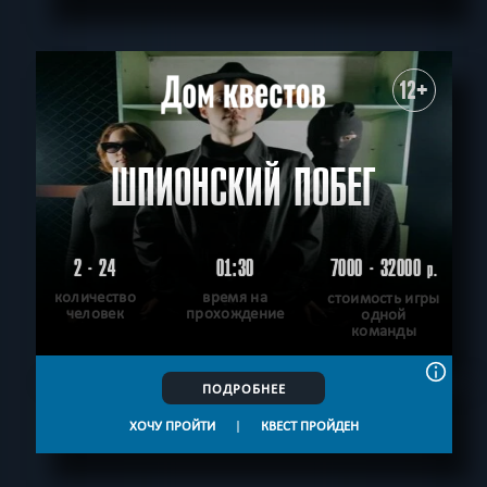
12+
ШПИОНСКИЙ ПОБЕГ
2 - 24
01:30
7000 - 32000
р.
количество
время на
стоимость игры
человек
прохождение
одной
команды
ПОДРОБНЕЕ
ХОЧУ ПРОЙТИ
|
КВЕСТ ПРОЙДЕН