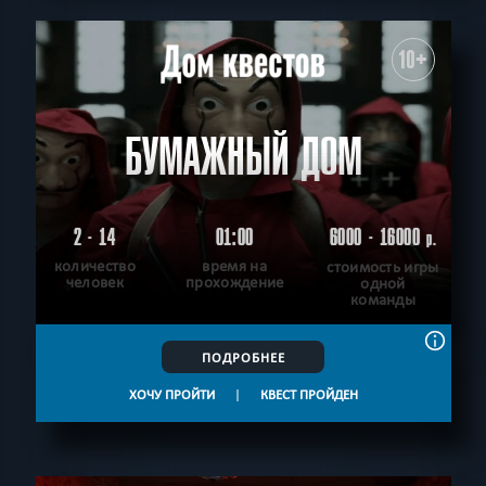
10+
БУМАЖНЫЙ ДОМ
2 - 14
01:00
6000 - 16000
р.
количество
время на
стоимость игры
человек
прохождение
одной
команды
ПОДРОБНЕЕ
ХОЧУ ПРОЙТИ
|
КВЕСТ ПРОЙДЕН