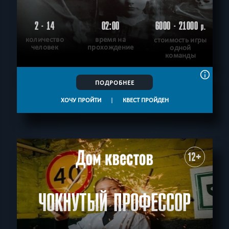
2 - 14
02:00
6000 - 21000
р.
количество
время на
стоимость игры
человек
прохождение
одной
команды
ПОДРОБНЕЕ
ХОЧУ ПРОЙТИ
|
КВЕСТ ПРОЙДЕН
12+
ЧОКНУТЫЙ ПРОФЕССОР