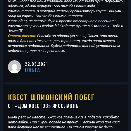
мыть надо! Кое как в холодной воде мы отмыли руки. Вернулись
одеться, админ вернула 1500 тыс без каких либо
комментариев, а вечером нашему организатору группы кинули
500р на карту. Так же без комментариев!
Итог один, не рекомендую и просто отговариваю посещать
квесты от группы Фобия!!!! Сходите лучше в ОзКвесты! Небо и
Земля👍🏻
Ответ квеста
: Спасибо за обратную связь, Ольга, это очень
важно для нас. Нас очень расстраивает, когда наши игроки
остаются недовольны. Будем работать как над устранением
недочетов, так и с персоналом.
22.03.2021
ОЛЬГА
КВЕСТ ШПИОНСКИЙ ПОБЕГ
ОТ «
ДОМ КВЕСТОВ
» ЯРОСЛАВЛЬ
Были у вас на квесте. Ужасное помещение в подвале какой-то
автомойки. При сырой погоде не пройти. Искали вход пол часа,
пока девушка нас не встретила. На самом квесте не было