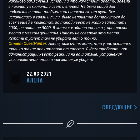
никакого объяснения истории и что нам стоит делать, завели
в комнату выключили свет и вперёд. Не было раций для
подсказок а какие-то бумажки написанные от руки. Все
испачкались в грязи и пыли, было неприятно дотронуться до
всех вещей в комнатах. За такой квест не жалко заплатить
2000, не никак не 5000. В этом же здании квест оз, прекрасное
место с мягким ценником. Никому не советую это место.
Кстати туалет там не убирали лет 5 точно.
Ответ QuestHunter
: Алёна, нам очень жаль, что у вас остались
только такие впечатления от квеста. Будем требовать от
администрации квеста реакции на ваш отзыв, устранения
указанных недочетов и как минимум уборки!
22.03.2021
АЛЕНА
СЛЕДУЮЩИЕ