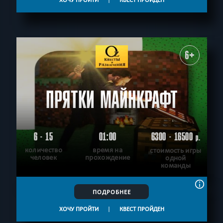
6+
ПРЯТКИ МАЙНКРАФТ
6 - 15
01:00
6300 - 16500
р.
количество
время на
стоимость игры
человек
прохождение
одной
команды
ПОДРОБНЕЕ
ХОЧУ ПРОЙТИ
|
КВЕСТ ПРОЙДЕН