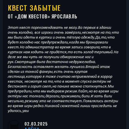
КВЕСТ ЗАБЫТЫЕ
ОТ «
ДОМ КВЕСТОВ
» ЯРОСЛАВЛЬ
Этот квест порекомендовать не могу.Во первых в здании
очень холодно, все игроки очень замёрзли,несмотря на то,что
мы были одеты в куртки и очень тёплую одежду.Да,то,что
будет холодно нас предупреждали,когда мы бронировали
квест.Но администратор во время записи говорила,что в
куртках нам ходить не придётся,то есть холод терпимый.На
деле же мы чуть не получили обморожение ног и
рук.Смотрящая была достаточно недружелюбна.
Безопасность оставляет желать лучшего.Второй этаж
сделан из тонкой фанеры,есть очень крутая
лестница,которую я тоже считаю неприемлемой в хоррор
квестах, несмотря на то,что в момент спуска актёры не
беспокоят и горит свет,на панике можно споткнуться.Мы
предупредили,что мы выбираем режим Лайт,но во время игры
актёры нас толкали,дёргали,прижимали,били.И хоть били
несильно,режиму это не соответствует.Появлялись актёры
во время игры редко.Никакой сюжетной линии проследить не
удалось,увы
02.03.2025