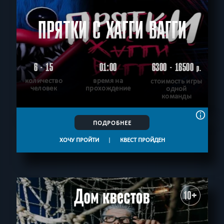
ПРЯТКИ С ХАГГИ ВАГГИ
6 - 15
01:00
6300 - 16500
р.
количество
время на
стоимость игры
человек
прохождение
одной
команды
ПОДРОБНЕЕ
ХОЧУ ПРОЙТИ
|
КВЕСТ ПРОЙДЕН
10+