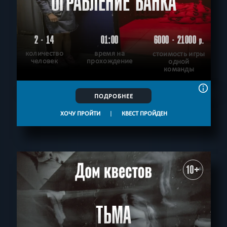
ОГРАБЛЕНИЕ БАНКА
2 - 14
01:00
6000 - 21000
р.
количество
время на
стоимость игры
человек
прохождение
одной
команды
ПОДРОБНЕЕ
ХОЧУ ПРОЙТИ
|
КВЕСТ ПРОЙДЕН
10+
ТЬМА