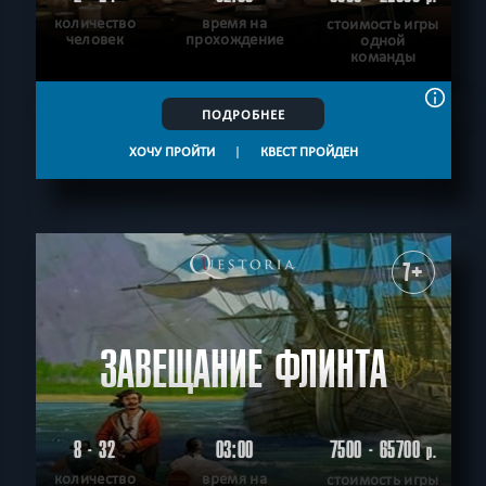
количество
время на
стоимость игры
человек
прохождение
одной
команды
ПОДРОБНЕЕ
ХОЧУ ПРОЙТИ
|
КВЕСТ ПРОЙДЕН
7+
ЗАВЕЩАНИЕ ФЛИНТА
8 - 32
03:00
7500 - 65700
р.
количество
время на
стоимость игры