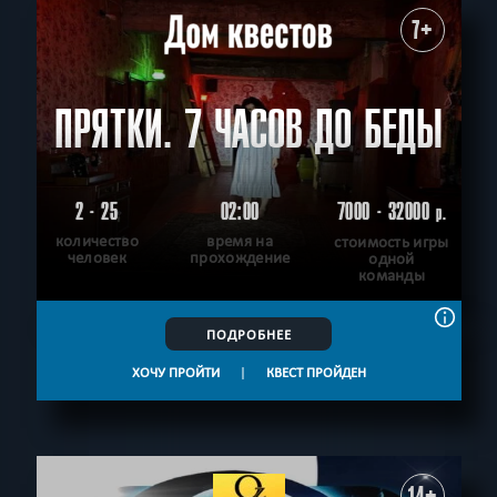
7+
ПРЯТКИ. 7 ЧАСОВ ДО БЕДЫ
2 - 25
02:00
7000 - 32000
р.
количество
время на
стоимость игры
человек
прохождение
одной
команды
ПОДРОБНЕЕ
ХОЧУ ПРОЙТИ
|
КВЕСТ ПРОЙДЕН
14+