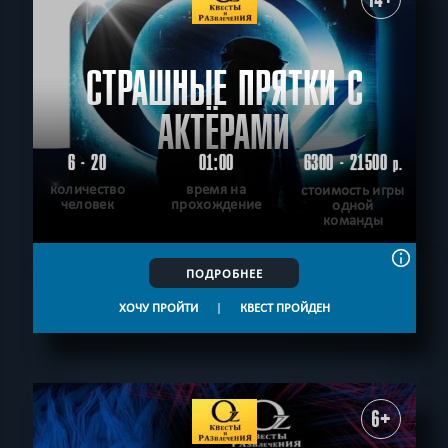
СТРАШНЫЕ ПРЯТКИ С
АКТЁРАМИ
6 - 20
01:00
6300 - 21500
р.
количество
время на
стоимость игры
человек
прохождение
одной
команды
ПОДРОБНЕЕ
ХОЧУ ПРОЙТИ
|
КВЕСТ ПРОЙДЕН
6+