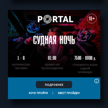
16+
СУДНАЯ НОЧЬ
1 - 6
01:00
7500 - 9900
р.
количество
время на
стоимость игры
человек
прохождение
одной
команды
ПОДРОБНЕЕ
ХОЧУ ПРОЙТИ
|
КВЕСТ ПРОЙДЕН