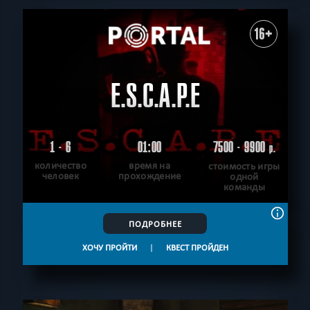
16+
E.S.C.A.P.E
1 - 6
01:00
7500 - 9900
р.
количество
время на
стоимость игры
человек
прохождение
одной
команды
ПОДРОБНЕЕ
ХОЧУ ПРОЙТИ
|
КВЕСТ ПРОЙДЕН