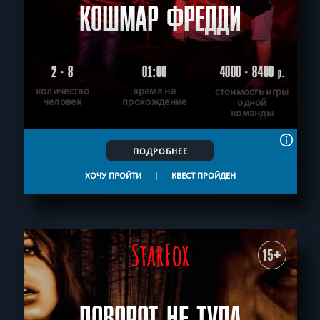
КОШМАР ФРЕДДИ
2 - 8
01:00
4000 - 8400
р.
количество
время на
стоимость игры
человек
прохождение
одной
команды
ПОДРОБНЕЕ
ХОЧУ ПРОЙТИ
|
КВЕСТ ПРОЙДЕН
15+
ПОВОРОТ НЕ ТУДА