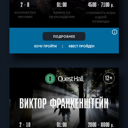
2 - 8
01:00
4500 - 7100
р.
количество
время на
стоимость игры
человек
прохождение
одной
команды
ПОДРОБНЕЕ
ХОЧУ ПРОЙТИ
|
КВЕСТ ПРОЙДЕН
12+
ВИКТОР ФРАНКЕНШТЕЙН
2 - 10
01:00
2000 - 8000
р.