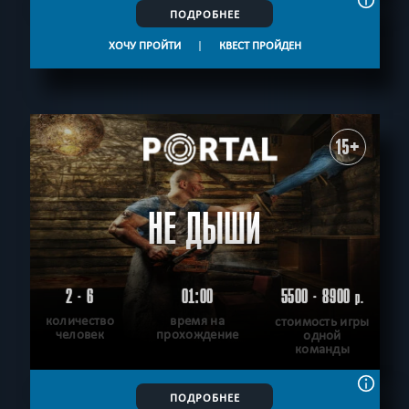
ПОДРОБНЕЕ
ХОЧУ ПРОЙТИ
|
КВЕСТ ПРОЙДЕН
15+
НЕ ДЫШИ
2 - 6
01:00
5500 - 8900
р.
количество
время на
стоимость игры
человек
прохождение
одной
команды
ПОДРОБНЕЕ