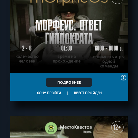
МОРФЕУС. ОТВЕТ
ГИППОКРАТА
2 - 6
01:30
6000 - 8000
р.
количество
время на
стоимость игры
человек
прохождение
одной
команды
ПОДРОБНЕЕ
ХОЧУ ПРОЙТИ
|
КВЕСТ ПРОЙДЕН
12+