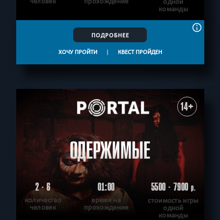
человек
прохождение
одной
команды
ПОДРОБНЕЕ
ХОЧУ ПРОЙТИ
|
КВЕСТ ПРОЙДЕН
14+
ОДЕРЖИМЫЕ
2 - 6
01:00
5500 - 7900
р.
количество
время на
стоимость игры
человек
прохождение
одной
команды