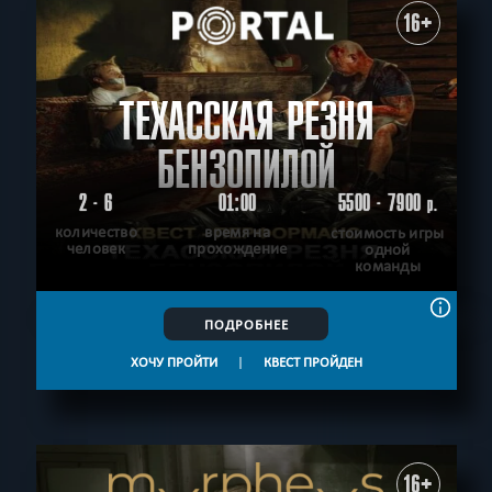
16+
ТЕХАССКАЯ РЕЗНЯ
БЕНЗОПИЛОЙ
2 - 6
01:00
5500 - 7900
р.
количество
время на
стоимость игры
человек
прохождение
одной
команды
ПОДРОБНЕЕ
ХОЧУ ПРОЙТИ
|
КВЕСТ ПРОЙДЕН
16+