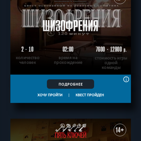
ШИЗОФРЕНИЯ
2 - 10
02:00
7600 - 12900
р.
количество
время на
стоимость игры
человек
прохождение
одной
команды
ПОДРОБНЕЕ
ХОЧУ ПРОЙТИ
|
КВЕСТ ПРОЙДЕН
14+