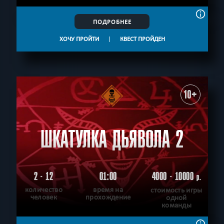
ПОДРОБНЕЕ
ХОЧУ ПРОЙТИ
|
КВЕСТ ПРОЙДЕН
10+
ШКАТУЛКА ДЬЯВОЛА 2
2 - 12
01:00
4000 - 10000
р.
количество
время на
стоимость игры
человек
прохождение
одной
команды