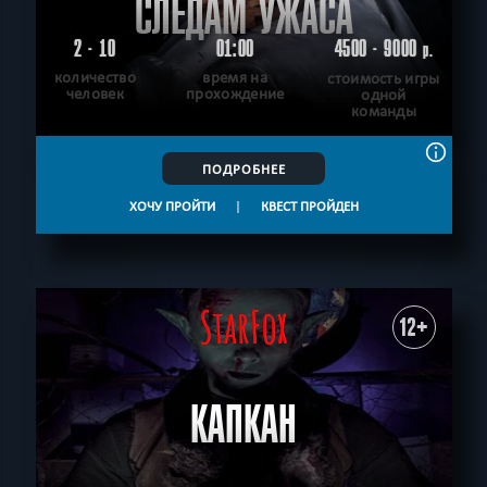
СЛЕДАМ УЖАСА
2 - 10
01:00
4500 - 9000
р.
количество
время на
стоимость игры
человек
прохождение
одной
команды
ПОДРОБНЕЕ
ХОЧУ ПРОЙТИ
|
КВЕСТ ПРОЙДЕН
12+
КАПКАН