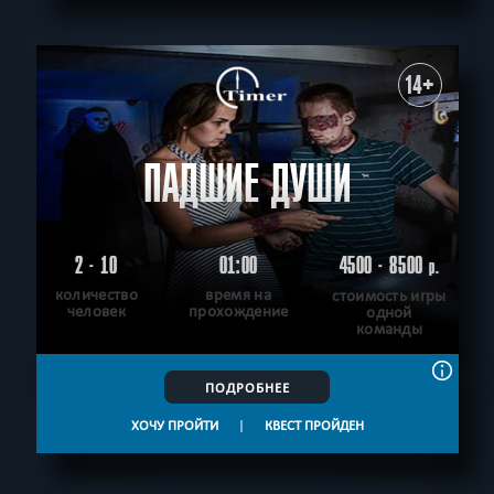
14+
ПАДШИЕ ДУШИ
2 - 10
01:00
4500 - 8500
р.
количество
время на
стоимость игры
человек
прохождение
одной
команды
ПОДРОБНЕЕ
ХОЧУ ПРОЙТИ
|
КВЕСТ ПРОЙДЕН