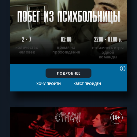
ПОБЕГ ИЗ ПСИХБОЛЬНИЦЫ
2 - 7
01:00
2200 - 8100
р.
количество
время на
стоимость игры
человек
прохождение
одной
команды
ПОДРОБНЕЕ
ХОЧУ ПРОЙТИ
|
КВЕСТ ПРОЙДЕН
14+