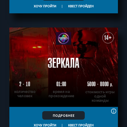
ХОЧУ ПРОЙТИ
|
КВЕСТ ПРОЙДЕН
14+
ЗЕРКАЛА
2 - 10
01:00
5000 - 8000
р.
количество
время на
стоимость игры
человек
прохождение
одной
команды
ПОДРОБНЕЕ
ХОЧУ ПРОЙТИ
|
КВЕСТ ПРОЙДЕН