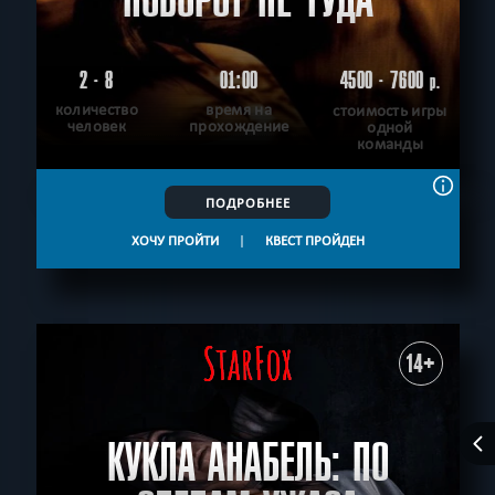
2 - 8
01:00
4500 - 7600
р.
количество
время на
стоимость игры
человек
прохождение
одной
команды
ПОДРОБНЕЕ
ХОЧУ ПРОЙТИ
|
КВЕСТ ПРОЙДЕН
14+
КУКЛА АНАБЕЛЬ: ПО