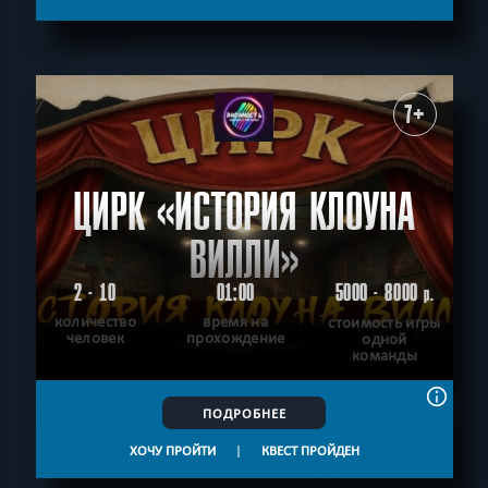
Ограбление
Победить драконов
Science fiction
СБРОСИТЬ ФИЛЬТР
ВСЕ КВЕСТЫ
7+
ЦИРК «ИСТОРИЯ КЛОУНА
ВИЛЛИ»
2 - 10
01:00
5000 - 8000
р.
количество
время на
стоимость игры
человек
прохождение
одной
команды
ПОДРОБНЕЕ
ХОЧУ ПРОЙТИ
|
КВЕСТ ПРОЙДЕН