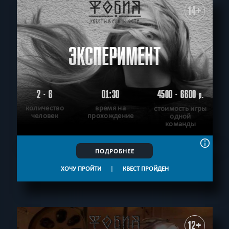
14+
ЭКСПЕРИМЕНТ
2 - 6
01:30
4500 - 6600
р.
количество
время на
стоимость игры
человек
прохождение
одной
команды
ПОДРОБНЕЕ
ХОЧУ ПРОЙТИ
|
КВЕСТ ПРОЙДЕН
12+