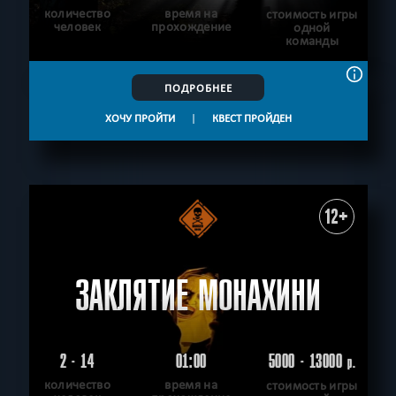
количество
время на
стоимость игры
человек
прохождение
одной
команды
ПОДРОБНЕЕ
ХОЧУ ПРОЙТИ
|
КВЕСТ ПРОЙДЕН
12+
ЗАКЛЯТИЕ МОНАХИНИ
2 - 14
01:00
5000 - 13000
р.
количество
время на
стоимость игры