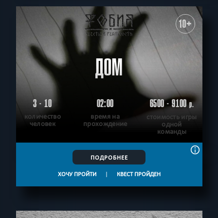
10+
ДОМ
3 - 10
02:00
6500 - 9100
р.
количество
время на
стоимость игры
человек
прохождение
одной
команды
ПОДРОБНЕЕ
ХОЧУ ПРОЙТИ
|
КВЕСТ ПРОЙДЕН