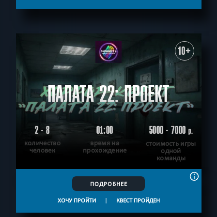
10+
ПАЛАТА 22: ПРОЕКТ
2 - 8
01:00
5000 - 7000
р.
количество
время на
стоимость игры
человек
прохождение
одной
команды
ПОДРОБНЕЕ
ХОЧУ ПРОЙТИ
|
КВЕСТ ПРОЙДЕН