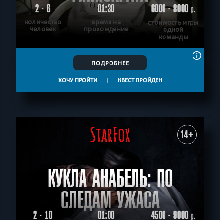
2 - 6
01:30
6000 - 8000
р.
количество
время на
стоимость игры
человек
прохождение
одной
команды
ПОДРОБНЕЕ
ХОЧУ ПРОЙТИ
|
КВЕСТ ПРОЙДЕН
14+
КУКЛА АНАБЕЛЬ: ПО
СЛЕДАМ УЖАСА
2 - 10
01:00
4500 - 9000
р.