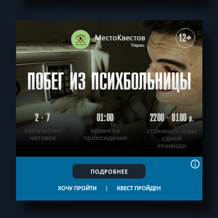
12+
ПОБЕГ ИЗ ПСИХБОЛЬНИЦЫ
2 - 7
01:00
2200 - 8100
р.
количество
время на
стоимость игры
человек
прохождение
одной
команды
ПОДРОБНЕЕ
ХОЧУ ПРОЙТИ
|
КВЕСТ ПРОЙДЕН