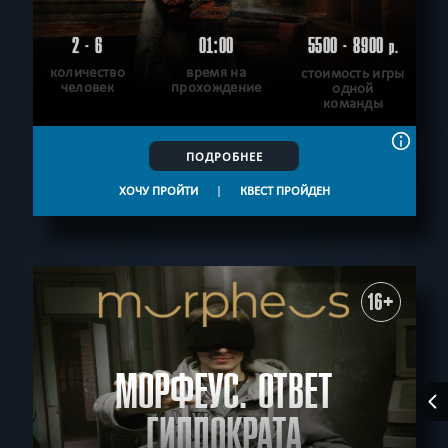
2 - 6
01:00
5500 - 8900
р.
количество
время на
стоимость игры
человек
прохождение
одной
команды
ПОДРОБНЕЕ
ХОЧУ ПРОЙТИ
|
КВЕСТ ПРОЙДЕН
16+
МОРФЕУС. ОТВЕТ
ГИППОКРАТА