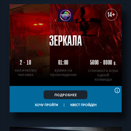
14+
ЗЕРКАЛА
2 - 10
01:00
5000 - 8000
р.
количество
время на
стоимость игры
человек
прохождение
одной
команды
ПОДРОБНЕЕ
ХОЧУ ПРОЙТИ
|
КВЕСТ ПРОЙДЕН