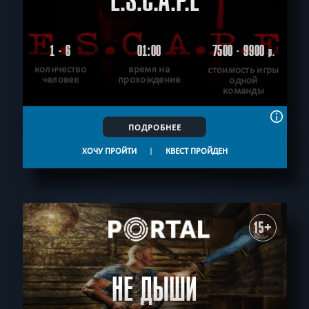
E.S.C.A.P.E
1 - 6
01:00
7500 - 9900
р.
количество
время на
стоимость игры
человек
прохождение
одной
команды
ПОДРОБНЕЕ
ХОЧУ ПРОЙТИ
|
КВЕСТ ПРОЙДЕН
15+
НЕ ДЫШИ