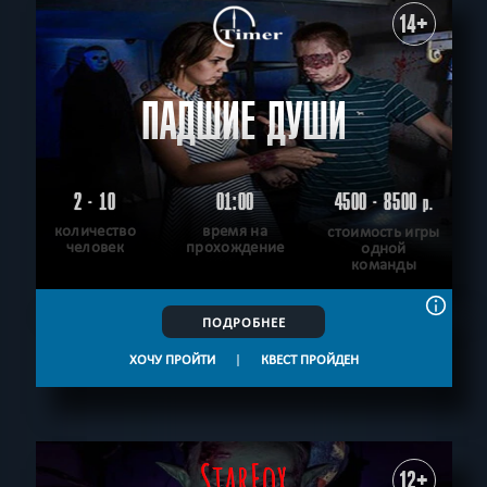
14+
ПАДШИЕ ДУШИ
2 - 10
01:00
4500 - 8500
р.
количество
время на
стоимость игры
человек
прохождение
одной
команды
ПОДРОБНЕЕ
ХОЧУ ПРОЙТИ
|
КВЕСТ ПРОЙДЕН
12+