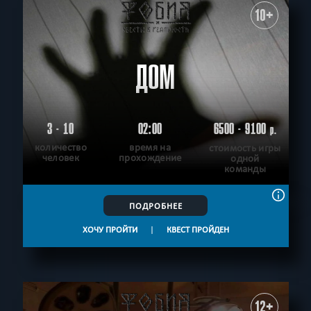
10+
ДОМ
3 - 10
02:00
6500 - 9100
р.
количество
время на
стоимость игры
человек
прохождение
одной
команды
ПОДРОБНЕЕ
ХОЧУ ПРОЙТИ
|
КВЕСТ ПРОЙДЕН
12+