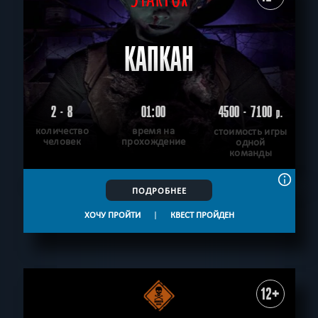
КАПКАН
2 - 8
01:00
4500 - 7100
р.
количество
время на
стоимость игры
человек
прохождение
одной
команды
ПОДРОБНЕЕ
ХОЧУ ПРОЙТИ
|
КВЕСТ ПРОЙДЕН
12+