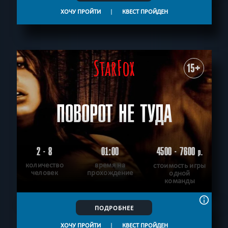
ХОЧУ ПРОЙТИ
|
КВЕСТ ПРОЙДЕН
15+
ПОВОРОТ НЕ ТУДА
2 - 8
01:00
4500 - 7600
р.
количество
время на
стоимость игры
человек
прохождение
одной
команды
ПОДРОБНЕЕ
ХОЧУ ПРОЙТИ
|
КВЕСТ ПРОЙДЕН