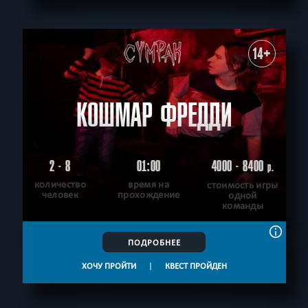
14+
КОШМАР ФРЕДДИ
2 - 8
01:00
4000 - 8400
р.
количество
время на
стоимость игры
человек
прохождение
одной
команды
ПОДРОБНЕЕ
ХОЧУ ПРОЙТИ
|
КВЕСТ ПРОЙДЕН