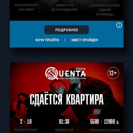
количество
время на
стоимость игры
человек
прохождение
одной
команды
ПОДРОБНЕЕ
ХОЧУ ПРОЙТИ
|
КВЕСТ ПРОЙДЕН
12+
СДАЁТСЯ КВАРТИРА
2 - 10
01:30
5500 - 12000
р.
количество
время на
стоимость игры