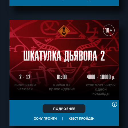
10+
ШКАТУЛКА ДЬЯВОЛА 2
2 - 12
01:00
4000 - 10000
р.
количество
время на
стоимость игры
человек
прохождение
одной
команды
ПОДРОБНЕЕ
ХОЧУ ПРОЙТИ
|
КВЕСТ ПРОЙДЕН