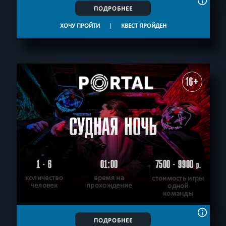
ПОДРОБНЕЕ
ХОЧУ ПРОЙТИ
|
КВЕСТ ПРОЙДЕН
16+
СУДНАЯ НОЧЬ
1 - 6
01:00
7500 - 9900
р.
количество
время на
стоимость игры
человек
прохождение
одной
команды
ПОДРОБНЕЕ