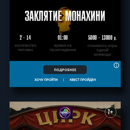
ЗАКЛЯТИЕ МОНАХИНИ
2 - 14
01:00
5000 - 13000
р.
количество
время на
стоимость игры
человек
прохождение
одной
команды
ПОДРОБНЕЕ
ХОЧУ ПРОЙТИ
|
КВЕСТ ПРОЙДЕН
7+