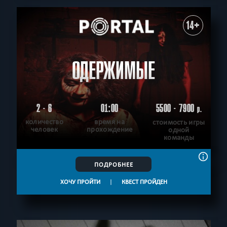
14+
ОДЕРЖИМЫЕ
2 - 6
01:00
5500 - 7900
р.
количество
время на
стоимость игры
человек
прохождение
одной
команды
ПОДРОБНЕЕ
ХОЧУ ПРОЙТИ
|
КВЕСТ ПРОЙДЕН