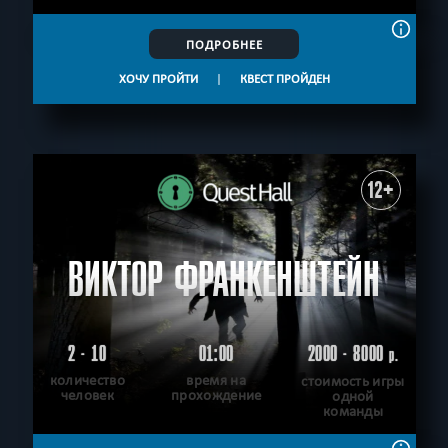
ПОДРОБНЕЕ
ХОЧУ ПРОЙТИ
|
КВЕСТ ПРОЙДЕН
12+
ВИКТОР ФРАНКЕНШТЕЙН
2 - 10
01:00
2000 - 8000
р.
количество
время на
стоимость игры
человек
прохождение
одной
команды