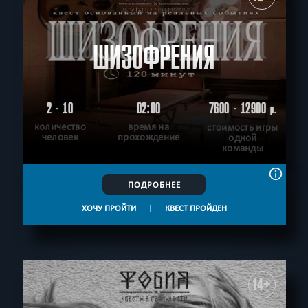
ШИЗОФРЕНИЯ
2 - 10
02:00
7600 - 12900
р.
количество
время на
стоимость игры
человек
прохождение
одной
команды
ПОДРОБНЕЕ
ХОЧУ ПРОЙТИ
|
КВЕСТ ПРОЙДЕН
14+