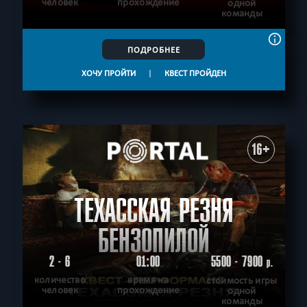
человек
прохождение
одной
команды
ПОДРОБНЕЕ
ХОЧУ ПРОЙТИ
|
КВЕСТ ПРОЙДЕН
16+
ТЕХАССКАЯ РЕЗНЯ
БЕНЗОПИЛОЙ
2 - 6
01:00
5500 - 7900
р.
количество
время на
стоимость игры
человек
прохождение
одной
команды