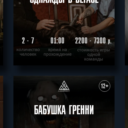
2 - 7
01:00
2200 - 7300
.
р.
количество
время на
стоимость игры
человек
прохождение
одной
команды
ПОДРОБНЕЕ
ХОЧУ ПРОЙТИ
|
КВЕСТ ПРОЙДЕН
12+
БАБУШКА ГРЕННИ