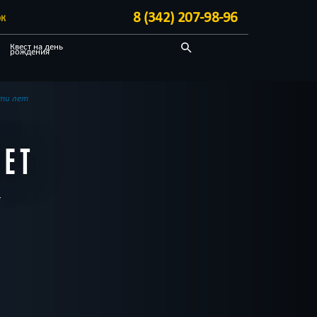
8 (342) 207-98-96
ЭК
Квест на день
рождения
С аниматором
Необычные
ти лет
Блог
ЛЕТ
а