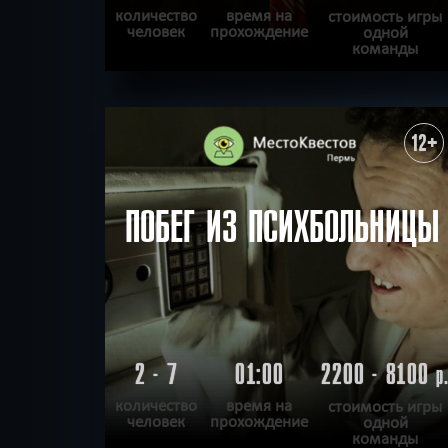
количество
время на
стоимость игры
человек
прохождение
одной
команды
ПОДРОБНЕЕ
ХОЧУ ПРОЙТИ
|
КВЕСТ ПРОЙДЕН
12+
ПОБЕГ ИЗ ПСИХБОЛЬНИЦЫ
2 - 7
01:00
2200 - 8100
р
количество
время на
стоимость игры
человек
прохождение
одной
команды