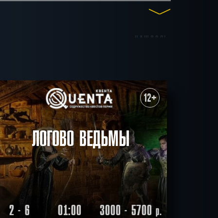
НАШЛОСЬ
до 15
до 17
до 20
30
КВЕСТОВ
ные
Для взрослых
12+
итивные
Антуражные
ичные
Ограбление
СБРОСИТЬ ФИЛЬТР
ВСЕ КВЕСТЫ
ЛОГОВО ВЕДЬМЫ
2 - 6
01:00
3000 - 5700
р.