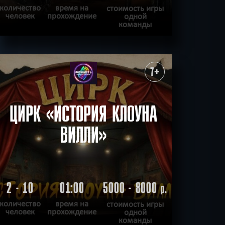
количество
время на
стоимость игры
человек
прохождение
одной
команды
ПОДРОБНЕЕ
ХОЧУ ПРОЙТИ
|
КВЕСТ ПРОЙДЕН
7+
ЦИРК «ИСТОРИЯ КЛОУНА
ВИЛЛИ»
2 - 10
01:00
5000 - 8000
р.
количество
время на
стоимость игры
человек
прохождение
одной
команды