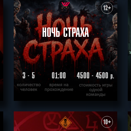
ХОЧУ ПРОЙТИ
|
КВЕСТ ПРОЙДЕН
12+
НОЧЬ СТРАХА
3 - 5
01:00
4500 - 4500
.
р.
количество
время на
стоимость игры
человек
прохождение
одной
команды
ПОДРОБНЕЕ
ХОЧУ ПРОЙТИ
|
КВЕСТ ПРОЙДЕН
10+