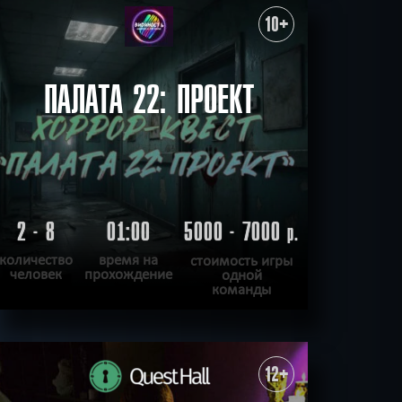
ХОЧУ ПРОЙТИ
|
КВЕСТ ПРОЙДЕН
10+
ПАЛАТА 22: ПРОЕКТ
2 - 8
01:00
5000 - 7000
р.
количество
время на
стоимость игры
человек
прохождение
одной
команды
ПОДРОБНЕЕ
ХОЧУ ПРОЙТИ
|
КВЕСТ ПРОЙДЕН
12+