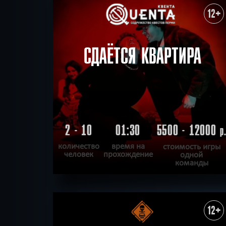
ХОЧУ ПРОЙТИ
|
КВЕСТ ПРОЙДЕН
12+
СДАЁТСЯ КВАРТИРА
2 - 10
01:30
5500 - 12000
р
количество
время на
стоимость игры
человек
прохождение
одной
команды
ПОДРОБНЕЕ
ХОЧУ ПРОЙТИ
|
КВЕСТ ПРОЙДЕН
12+