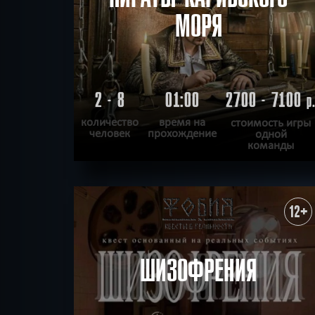
МОРЯ
2 - 8
01:00
2700 - 7100
р
количество
время на
стоимость игры
человек
прохождение
одной
команды
ПОДРОБНЕЕ
ХОЧУ ПРОЙТИ
|
КВЕСТ ПРОЙДЕН
12+
ШИЗОФРЕНИЯ