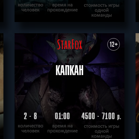
количество
время на
стоимость игры
человек
прохождение
одной
команды
ПОДРОБНЕЕ
ХОЧУ ПРОЙТИ
|
КВЕСТ ПРОЙДЕН
12+
КАПКАН
2 - 8
01:00
4500 - 7100
.
р.
количество
время на
стоимость игры
человек
прохождение
одной
команды