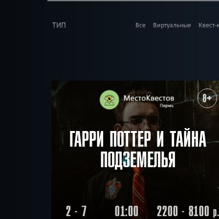
ТИП
Все
Виртуальные
Квест-
В КОМАНДЕ
Все
до 1
до 2
до 3
до
до 23
до 25
до 30
ВОЗРАСТ
Все
7+
8+
9+
10+
1
ТЕМАТИКА
Все
Ролевые
Страшные
8+
Детская версия
Без 
РАЙОН
Все
Свердловский
Лени
По фильму
Мистиче
ПОИСК:
Победить драконов
ГАРРИ ПОТТЕР И ТАЙНА
ПОДЗЕМЕЛЬЯ
2 - 7
01:00
2200 - 8100
р