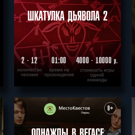
ШКАТУЛКА ДЬЯВОЛА 2
2 - 12
01:00
4000 - 10000
.
р.
количество
время на
стоимость игры
человек
прохождение
одной
команды
ПОДРОБНЕЕ
ХОЧУ ПРОЙТИ
|
КВЕСТ ПРОЙДЕН
8+
ОДНАЖДЫ В ВЕГАСЕ