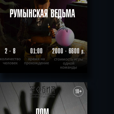
РУМЫНСКАЯ ВЕДЬМА
2 - 8
01:00
2000 - 6600
р.
количество
время на
стоимость игры
человек
прохождение
одной
команды
ПОДРОБНЕЕ
ХОЧУ ПРОЙТИ
|
КВЕСТ ПРОЙДЕН
10+
ДОМ