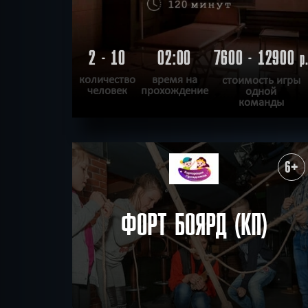
2 - 10
02:00
7600 - 12900
р
количество
время на
стоимость игры
человек
прохождение
одной
команды
ПОДРОБНЕЕ
ХОЧУ ПРОЙТИ
|
КВЕСТ ПРОЙДЕН
6+
ФОРТ БОЯРД (КП)