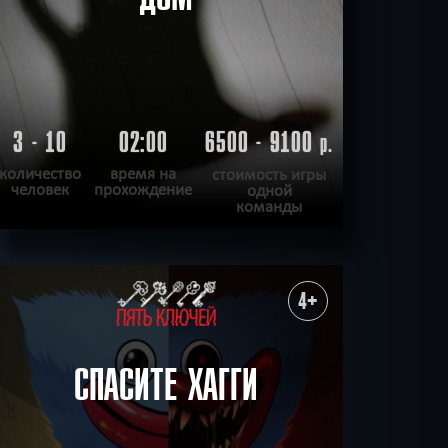
3 - 10
02:00
6500 - 9100
р.
количество
время на
стоимость игры
человек
прохождение
одной
команды
ПОДРОБНЕЕ
ХОЧУ ПРОЙТИ
|
КВЕСТ ПРОЙДЕН
4+
СПАСИТЕ ХАГГИ