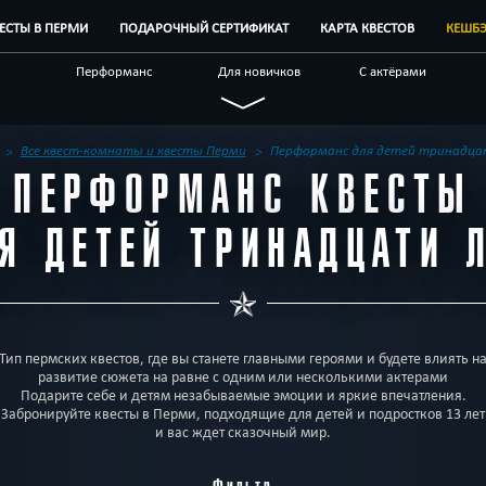
ВЕСТЫ В ПЕРМИ
ПОДАРОЧНЫЙ СЕРТИФИКАТ
КАРТА КВЕСТОВ
КЕШБ
Перформанс
Для новичков
С актёрами
Новые
Индивидуальные
Для взрослых
ые
Антуражные
По фильму
Мистические
Все квест-комнаты и квесты Перми
Перформанс для детей тринадца
ПЕРФОРМАНС КВЕСТЫ
наты
Корпоративным
Отзывы на квесты
Бренды квестов
клиентам
Я ДЕТЕЙ ТРИНАДЦАТИ 
Тип пермских квестов, где вы станете главными героями и будете влиять н
развитие сюжета на равне с одним или несколькими актерами
Подарите себе и детям незабываемые эмоции и яркие впечатления.
Забронируйте квесты в Перми, подходящие для детей и подростков 13 лет
и вас ждет сказочный мир.