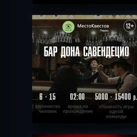
ПОДРОБНЕЕ
ХОЧУ ПРОЙТИ
|
КВЕСТ ПРОЙДЕН
12+
БАР ДОНА САВЕНДЕЦИО
6 - 15
02:00
5000 - 15400
р
количество
время на
стоимость игры
человек
прохождение
одной
команды
ПОДРОБНЕЕ