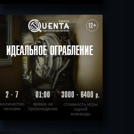
ПОДРОБНЕЕ
ХОЧУ ПРОЙТИ
|
КВЕСТ ПРОЙДЕН
12+
ИДЕАЛЬНОЕ ОГРАБЛЕНИЕ
2 - 7
01:00
3000 - 6400
р.
количество
время на
стоимость игры
человек
прохождение
одной
команды
ПОДРОБНЕЕ