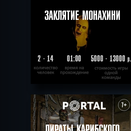
ЗАКЛЯТИЕ МОНАХИНИ
2 - 14
01:00
5000 - 13000
р
количество
время на
стоимость игры
человек
прохождение
одной
команды
ПОДРОБНЕЕ
ХОЧУ ПРОЙТИ
|
КВЕСТ ПРОЙДЕН
7+
ПИРАТЫ КАРИБСКОГО