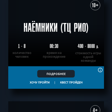
10+
НАЁМНИКИ (ТЦ РИО)
1 - 8
00:30
400 - 8000
р.
количество
время на
стоимость игры
человек
прохождение
одной
команды
ПОДРОБНЕЕ
ХОЧУ ПРОЙТИ
|
КВЕСТ ПРОЙДЕН
4+