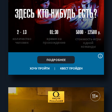
ЗДЕСЬ КТО-НИБУДЬ ЕСТЬ?
2 - 13
01:30
5000 - 12500
р.
количество
время на
стоимость игры
человек
прохождение
одной
команды
ПОДРОБНЕЕ
ХОЧУ ПРОЙТИ
|
КВЕСТ ПРОЙДЕН
11+