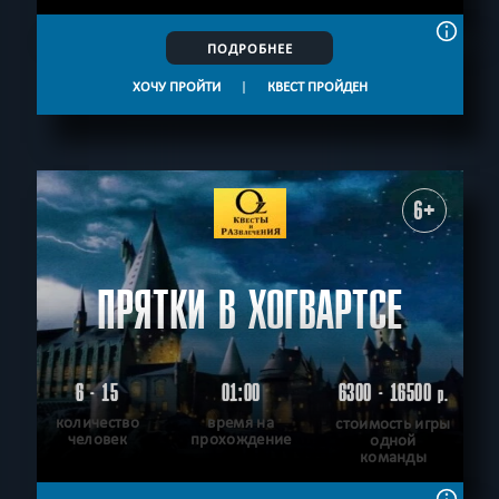
ПОДРОБНЕЕ
ХОЧУ ПРОЙТИ
|
КВЕСТ ПРОЙДЕН
6+
ПРЯТКИ В ХОГВАРТСЕ
6 - 15
01:00
6300 - 16500
р.
количество
время на
стоимость игры
человек
прохождение
одной
команды