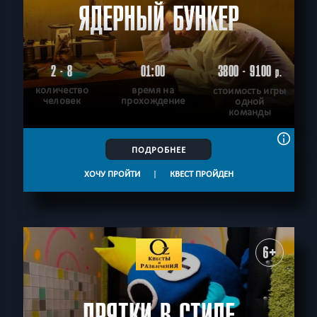
ЯДЕРНЫЙ БУНКЕР
2 - 8
01:00
3800 - 9100
р.
количество
время на
стоимость игры
человек
прохождение
одной
команды
ПОДРОБНЕЕ
ХОЧУ ПРОЙТИ
|
КВЕСТ ПРОЙДЕН
6+
ПРЯТКИ В СТИЛЕ