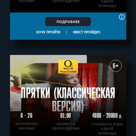
человек
прохождение
одной
команды
ПОДРОБНЕЕ
ХОЧУ ПРОЙТИ
|
КВЕСТ ПРОЙДЕН
6+
ПРЯТКИ (КЛАССИЧЕСКАЯ
ВЕРСИЯ)
6 - 20
01:00
4800 - 20000
р.
количество
время на
стоимость игры
человек
прохождение
одной
команды