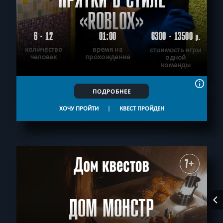
«ROBLOX»
6 - 12
01:00
6300 - 13500
р.
количество
время на
стоимость игры
человек
прохождение
одной
команды
ПОДРОБНЕЕ
ХОЧУ ПРОЙТИ
|
КВЕСТ ПРОЙДЕН
7+
ДОМ МОНСТР