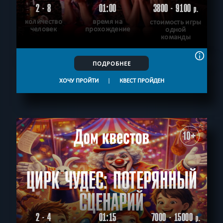
2 - 8
01:00
3800 - 9100
р.
количество
время на
стоимость игры
человек
прохождение
одной
команды
ПОДРОБНЕЕ
ХОЧУ ПРОЙТИ
|
КВЕСТ ПРОЙДЕН
10+
ЦИРК ЧУДЕС: ПОТЕРЯННЫЙ
СЦЕНАРИЙ
2 - 4
01:15
7000 - 15000
р.