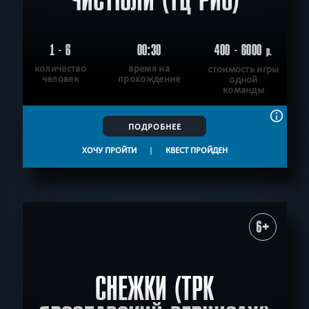
1 - 6
00:30
400 - 6000
р.
количество
время на
стоимость игры
человек
прохождение
одной
команды
ПОДРОБНЕЕ
ХОЧУ ПРОЙТИ
|
КВЕСТ ПРОЙДЕН
6+
СНЕЖКИ (ТРК