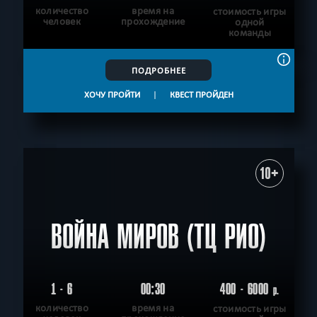
количество
время на
стоимость игры
человек
прохождение
одной
команды
ПОДРОБНЕЕ
ХОЧУ ПРОЙТИ
|
КВЕСТ ПРОЙДЕН
10+
ВОЙНА МИРОВ (ТЦ РИО)
1 - 6
00:30
400 - 6000
р.
количество
время на
стоимость игры