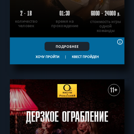
2 - 18
01:30
6000 - 24000
р.
количество
время на
стоимость игры
человек
прохождение
одной
команды
ПОДРОБНЕЕ
ХОЧУ ПРОЙТИ
|
КВЕСТ ПРОЙДЕН
11+
ДЕРЗКОЕ ОГРАБЛЕНИЕ