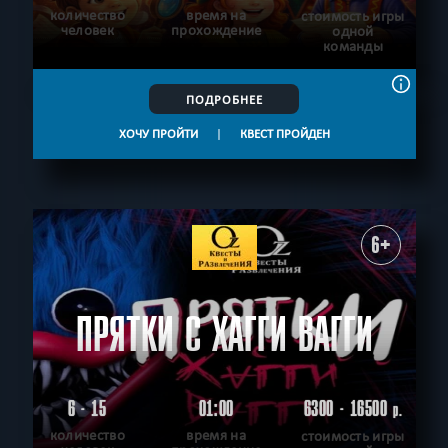
количество
время на
стоимость игры
человек
прохождение
одной
команды
ПОДРОБНЕЕ
ХОЧУ ПРОЙТИ
|
КВЕСТ ПРОЙДЕН
6+
ПРЯТКИ С ХАГГИ ВАГГИ
6 - 15
01:00
6300 - 16500
р.
количество
время на
стоимость игры