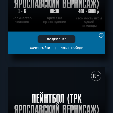
ЯРОСЛАВСКИЙ ВЕРНИСАЖ)
1 - 6
00:30
400 - 6000
р.
количество
время на
стоимость игры
человек
прохождение
одной
команды
ПОДРОБНЕЕ
ХОЧУ ПРОЙТИ
|
КВЕСТ ПРОЙДЕН
10+
ПЕЙНТБОЛ (ТРК
ЯРОСЛАВСКИЙ ВЕРНИСАЖ)