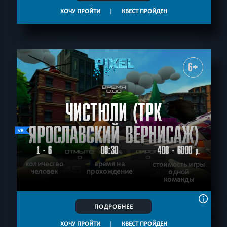
ХОЧУ ПРОЙТИ
|
КВЕСТ ПРОЙДЕН
6+
ЧИСТЮЛИ (ТРК
ЯРОСЛАВСКИЙ ВЕРНИСАЖ)
1 - 6
00:30
400 - 6000
р.
количество
время на
стоимость игры
человек
прохождение
одной
команды
ПОДРОБНЕЕ
ХОЧУ ПРОЙТИ
|
КВЕСТ ПРОЙДЕН