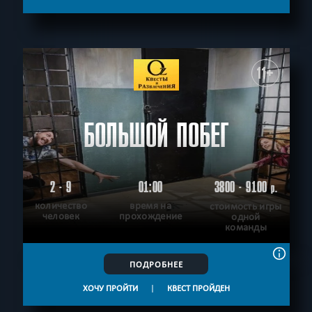
С аниматором
Приключения
СБРОСИТЬ ФИЛЬТР
ВСЕ КВЕСТЫ
11+
БОЛЬШОЙ ПОБЕГ
2 - 9
01:00
3800 - 9100
р.
количество
время на
стоимость игры
человек
прохождение
одной
команды
ПОДРОБНЕЕ
ХОЧУ ПРОЙТИ
|
КВЕСТ ПРОЙДЕН