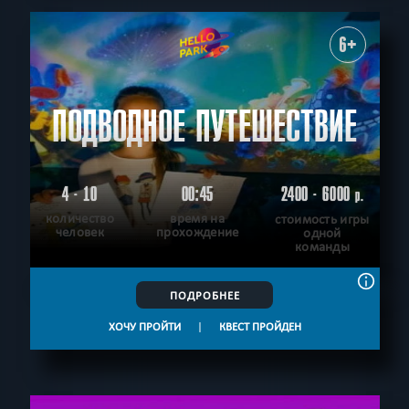
6+
ПОДВОДНОЕ ПУТЕШЕСТВИЕ
4 - 10
00:45
2400 - 6000
р.
количество
время на
стоимость игры
человек
прохождение
одной
команды
ПОДРОБНЕЕ
ХОЧУ ПРОЙТИ
|
КВЕСТ ПРОЙДЕН