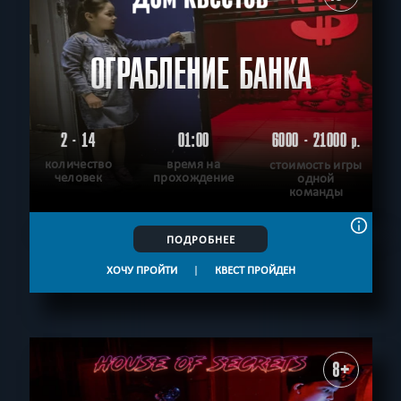
ОГРАБЛЕНИЕ БАНКА
2 - 14
01:00
6000 - 21000
р.
количество
время на
стоимость игры
человек
прохождение
одной
команды
ПОДРОБНЕЕ
ХОЧУ ПРОЙТИ
|
КВЕСТ ПРОЙДЕН
8+