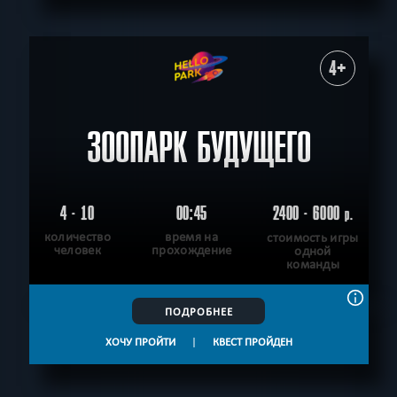
4+
ЗООПАРК БУДУЩЕГО
4 - 10
00:45
2400 - 6000
р.
количество
время на
стоимость игры
человек
прохождение
одной
команды
ПОДРОБНЕЕ
ХОЧУ ПРОЙТИ
|
КВЕСТ ПРОЙДЕН