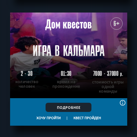
6+
ИГРА В КАЛЬМАРА
2 - 30
01:30
7000 - 37000
р.
количество
время на
стоимость игры
человек
прохождение
одной
команды
ПОДРОБНЕЕ
ХОЧУ ПРОЙТИ
|
КВЕСТ ПРОЙДЕН