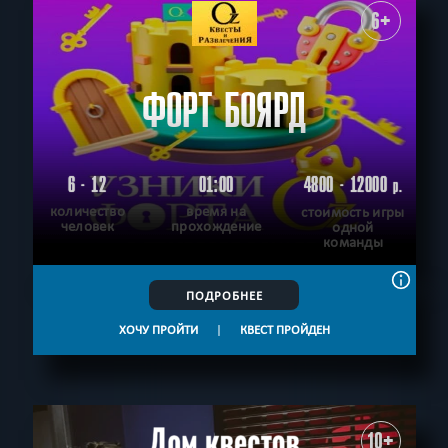
6+
ФОРТ БОЯРД
6 - 12
01:00
4800 - 12000
р.
количество
время на
стоимость игры
человек
прохождение
одной
команды
ПОДРОБНЕЕ
ХОЧУ ПРОЙТИ
|
КВЕСТ ПРОЙДЕН
10+