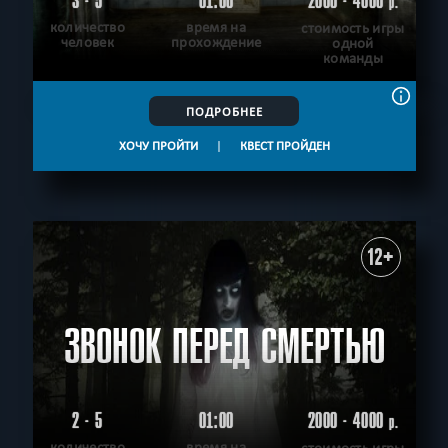
3 - 5
01:00
2000 - 4000
р.
количество
время на
стоимость игры
человек
прохождение
одной
команды
ПОДРОБНЕЕ
ХОЧУ ПРОЙТИ
|
КВЕСТ ПРОЙДЕН
12+
ЗВОНОК ПЕРЕД СМЕРТЬЮ
2 - 5
01:00
2000 - 4000
р.
количество
время на