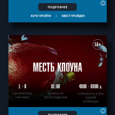
ПОДРОБНЕЕ
ХОЧУ ПРОЙТИ
|
КВЕСТ ПРОЙДЕН
14+
МЕСТЬ КЛОУНА
1 - 8
01:00
4000 - 6000
р.
количество
время на
стоимость игры
человек
прохождение
одной
команды
ПОДРОБНЕЕ