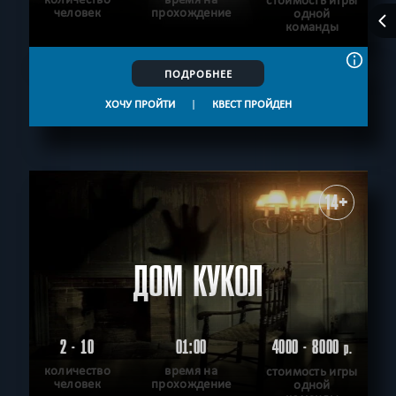
стоимость игры
человек
прохождение
одной
команды
ПОДРОБНЕЕ
ХОЧУ ПРОЙТИ
|
КВЕСТ ПРОЙДЕН
14+
ДОМ КУКОЛ
2 - 10
01:00
4000 - 8000
р.
количество
время на
стоимость игры
человек
прохождение
одной